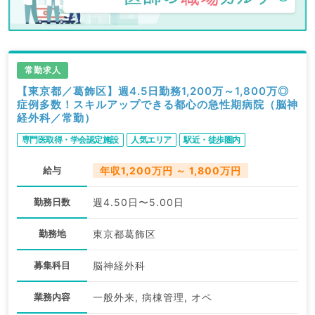
常勤求人
【東京都／葛飾区】週4.5日勤務1,200万～1,800万◎
症例多数！スキルアップできる都心の急性期病院（脳神
経外科／常勤）
専門医取得・学会認定施設
人気エリア
駅近・徒歩圏内
給与
年収1,200万円 ～ 1,800万円
勤務日数
週4.50日〜5.00日
勤務地
東京都葛飾区
募集科目
脳神経外科
業務内容
一般外来, 病棟管理, オペ