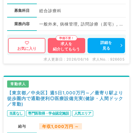
募集科目
総合診療科
業務内容
一般外来, 病棟管理, 訪問診療（居宅）, 訪問診療（施設）
詳細を
求人を
見る
お気に入り
紹介してもらう
求人更新日 : 2026/06/16
求人No. : 926605
常勤求人
【東京都／中央区】週5日1,000万円～／最寄り駅より
徒歩圏内で通勤便利◎医療設備充実(健診・人間ドック
／常勤)
当直なし
専門医取得・学会認定施設
人気エリア
給与
年収1,000万円 ～