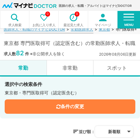
医師の求人・転職・アルバイトはマイナビDOCTOR
0
0
MENU
お気に入り求人
最近見た求人
マイページ
求人検索
医師求人・転職のマイナビDOCTOR
常勤医師求人
東京都
専門医取得可
東京都 専門医取得可（認定医含む）の常勤医師求人・転職
82
求人数
件
※非公開求人を除く
2026年08月06日更新
常勤
非常勤
スポット
選択中の検索条件
東京都・専門医取得可（認定医含む）
条件の変更
並び順：
新着順