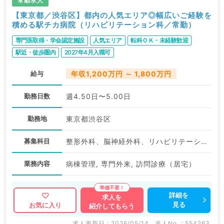
常勤求人
【東京都／渋谷区】都内の人気エリア◎幅広いご経験を
積める駅チカ病院（リハビリテーション科／常勤）
専門医取得・学会認定施設
人気エリア
転科ＯＫ・未経験歓迎
駅近・徒歩圏内
2027年4月入職可
給与
年収1,200万円 ～ 1,800万円
勤務日数
週4.50日〜5.00日
勤務地
東京都渋谷区
募集科目
整形外科、脳神経外科、リハビリテーション科
業務内容
病棟管理, 専門外来, 訪問診療（居宅）
詳細を
求人を
見る
お気に入り
紹介してもらう
求人更新日 : 2026/05/14
求人No. : 554263