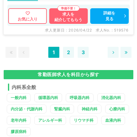
詳細を
求人を
見る
お気に入り
紹介してもらう
求人更新日 : 2026/04/22
求人No. : 519576
1
2
3
常勤医師求人を科目から探す
内科系全般
一般内科
循環器内科
呼吸器内科
消化器内科
内分泌・代謝内科
腎臓内科
神経内科
心療内科
老年内科
アレルギー科
リウマチ科
血液内科
膠原病科