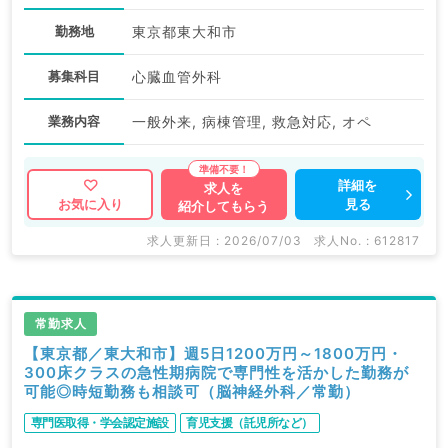
勤務地
東京都東大和市
募集科目
心臓血管外科
業務内容
一般外来, 病棟管理, 救急対応, オペ
詳細を
求人を
見る
お気に入り
紹介してもらう
求人更新日 : 2026/07/03
求人No. : 612817
常勤求人
【東京都／東大和市】週5日1200万円～1800万円・
300床クラスの急性期病院で専門性を活かした勤務が
可能◎時短勤務も相談可（脳神経外科／常勤）
専門医取得・学会認定施設
育児支援（託児所など）