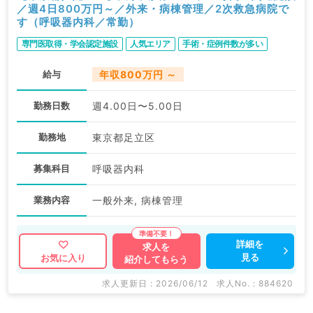
／週4日800万円～／外来・病棟管理／2次救急病院で
す（呼吸器内科／常勤）
専門医取得・学会認定施設
人気エリア
手術・症例件数が多い
給与
年収800万円 ～
勤務日数
週4.00日〜5.00日
勤務地
東京都足立区
募集科目
呼吸器内科
業務内容
一般外来, 病棟管理
詳細を
求人を
見る
お気に入り
紹介してもらう
求人更新日 : 2026/06/12
求人No. : 884620