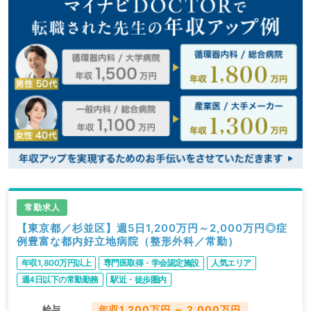
常勤求人
【東京都／杉並区】週5日1,200万円～2,000万円◎症
例豊富な都内好立地病院（整形外科／常勤）
年収1,800万円以上
専門医取得・学会認定施設
人気エリア
週4日以下の常勤勤務
駅近・徒歩圏内
給与
年収1,200万円 ～ 2,000万円