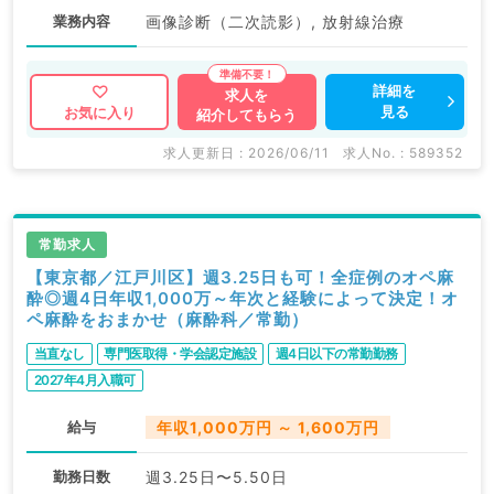
業務内容
画像診断（二次読影）, 放射線治療
詳細を
求人を
見る
お気に入り
紹介してもらう
求人更新日 : 2026/06/11
求人No. : 589352
常勤求人
【東京都／江戸川区】週3.25日も可！全症例のオペ麻
酔◎週4日年収1,000万～年次と経験によって決定！オ
ペ麻酔をおまかせ（麻酔科／常勤）
当直なし
専門医取得・学会認定施設
週4日以下の常勤勤務
2027年4月入職可
給与
年収1,000万円 ～ 1,600万円
勤務日数
週3.25日〜5.50日