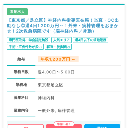
常勤求人
【東京都／足立区】神経内科指導医在籍！当直・OC出
動なし◎週4日1,200万円～！外来・病棟管理をおまか
せ！2次救急病院です（脳神経内科／常勤）
専門医取得・学会認定施設
人気エリア
週4日以下の常勤勤務
手術・症例件数が多い
駅近・徒歩圏内
給与
年収1,200万円 ～
勤務日数
週4.00日〜5.00日
勤務地
東京都足立区
募集科目
神経内科
業務内容
一般外来, 病棟管理