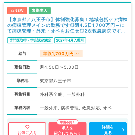
NEW
常勤求人
【東京都／八王子市】体制強化募集！地域包括ケア病棟
の病棟管理メインの勤務です◎週4.5日1,700万円～に
て病棟管理・外来・オペをお任せ◎2次救急病院です★
週4日相談可能★17時終了にてワークライフバランス
専門医取得・学会認定施設
2027年4月入職可
◎（外科／常勤）
給与
年収1,700万円 ～
勤務日数
週4.50日〜5.00日
勤務地
東京都八王子市
募集科目
外科系全般、一般外科
業務内容
一般外来, 病棟管理, 救急対応, オペ
詳細を
求人を
見る
お気に入り
紹介してもらう