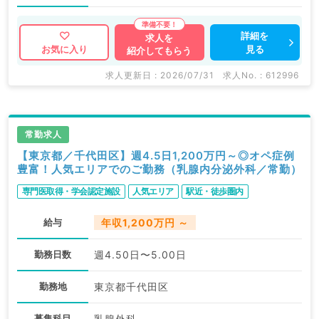
詳細を
求人を
見る
お気に入り
紹介してもらう
求人更新日 : 2026/07/31
求人No. : 612996
常勤求人
【東京都／千代田区】週4.5日1,200万円～◎オペ症例
豊富！人気エリアでのご勤務（乳腺内分泌外科／常勤）
専門医取得・学会認定施設
人気エリア
駅近・徒歩圏内
給与
年収1,200万円 ～
勤務日数
週4.50日〜5.00日
勤務地
東京都千代田区
募集科目
乳腺外科