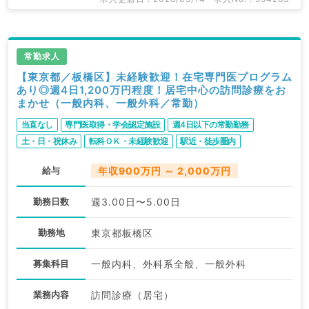
常勤求人
【東京都／板橋区】未経験歓迎！在宅専門医プログラム
あり◎週4日1,200万円程度！居宅中心の訪問診療をお
まかせ（一般内科、一般外科／常勤）
当直なし
専門医取得・学会認定施設
週4日以下の常勤勤務
土・日・祝休み
転科ＯＫ・未経験歓迎
駅近・徒歩圏内
2027年4月入職可
給与
年収900万円 ～ 2,000万円
勤務日数
週3.00日〜5.00日
勤務地
東京都板橋区
募集科目
一般内科、外科系全般、一般外科
業務内容
訪問診療（居宅）