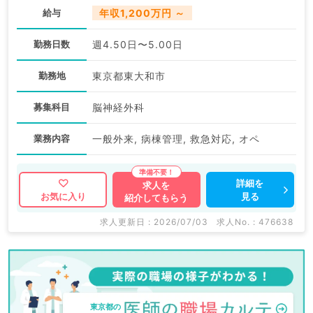
給与
年収1,200万円 ～
勤務日数
週4.50日〜5.00日
勤務地
東京都東大和市
募集科目
脳神経外科
業務内容
一般外来, 病棟管理, 救急対応, オペ
詳細を
求人を
見る
お気に入り
紹介してもらう
求人更新日 : 2026/07/03
求人No. : 476638
東京都の