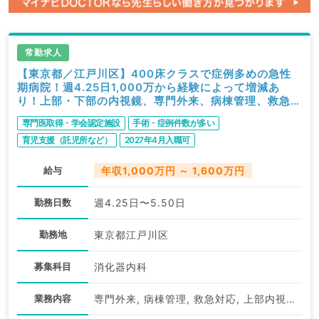
常勤求人
【東京都／江戸川区】400床クラスで症例多めの急性
期病院！週4.25日1,000万から経験によって増減あ
り！上部・下部の内視鏡、専門外来、病棟管理、救急対
応をおまかせ！インセンティブ有・当直オンコール免除
専門医取得・学会認定施設
手術・症例件数が多い
も相談可（消化器内科／常勤）
育児支援（託児所など）
2027年4月入職可
給与
年収1,000万円 ～ 1,600万円
勤務日数
週4.25日〜5.50日
勤務地
東京都江戸川区
募集科目
消化器内科
業務内容
専門外来, 病棟管理, 救急対応, 上部内視鏡検査（ＧＦ）, 下部内視鏡検査（ＣＦ）