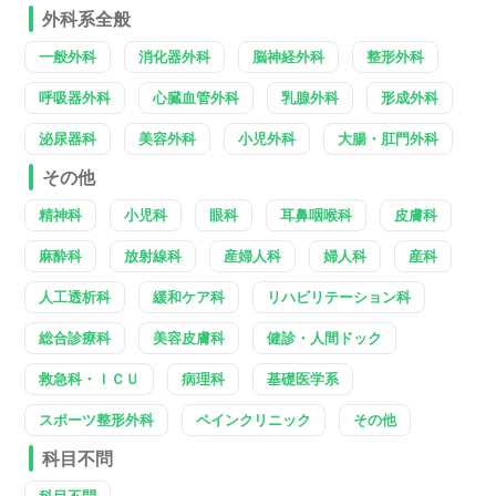
外科系全般
一般外科
消化器外科
脳神経外科
整形外科
呼吸器外科
心臓血管外科
乳腺外科
形成外科
泌尿器科
美容外科
小児外科
大腸・肛門外科
その他
精神科
小児科
眼科
耳鼻咽喉科
皮膚科
麻酔科
放射線科
産婦人科
婦人科
産科
人工透析科
緩和ケア科
リハビリテーション科
総合診療科
美容皮膚科
健診・人間ドック
救急科・ＩＣＵ
病理科
基礎医学系
スポーツ整形外科
ペインクリニック
その他
科目不問
科目不問