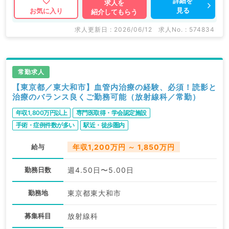
詳細を
求人を
見る
お気に入り
紹介してもらう
求人更新日 : 2026/06/12
求人No. : 574834
常勤求人
【東京都／東大和市】血管内治療の経験、必須！読影と
治療のバランス良くご勤務可能（放射線科／常勤）
年収1,800万円以上
専門医取得・学会認定施設
手術・症例件数が多い
駅近・徒歩圏内
給与
年収1,200万円 ～ 1,850万円
勤務日数
週4.50日〜5.00日
勤務地
東京都東大和市
募集科目
放射線科