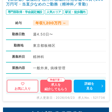
万円可・当直少なめのご勤務（精神科／常勤）
専門医取得・学会認定施設
人気エリア
駅近・徒歩圏内
給与
年収1,200万円 ～
勤務日数
週4.50日〜
勤務地
東京都板橋区
募集科目
精神科
業務内容
一般外来, 病棟管理
詳細を
求人を
見る
お気に入り
紹介してもらう
求人更新日 : 2026/06/23
求人No. : 521736