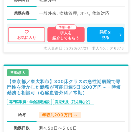
業務内容
一般外来, 病棟管理, オペ, 救急対応
詳細を
求人を
見る
お気に入り
紹介してもらう
求人更新日 : 2026/07/21
求人No. : 616378
常勤求人
【東京都／東大和市】300床クラスの急性期病院で専
門性を活かした勤務が可能◎週5日1200万円～・時短
勤務も相談可（心臓血管外科／常勤）
専門医取得・学会認定施設
育児支援（託児所など）
給与
年収1,200万円 ～
勤務日数
週4.50日〜5.00日