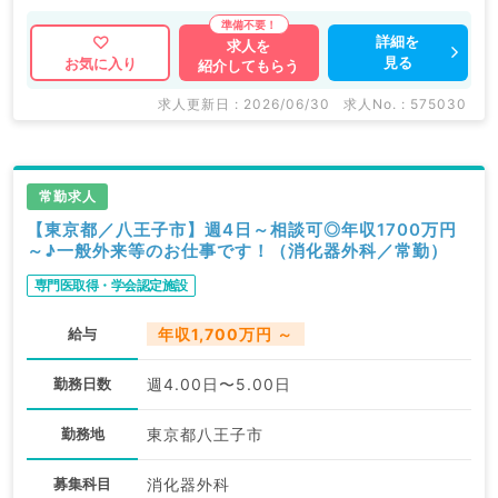
詳細を
求人を
見る
お気に入り
紹介してもらう
求人更新日 : 2026/06/30
求人No. : 575030
常勤求人
【東京都／八王子市】週4日～相談可◎年収1700万円
～♪一般外来等のお仕事です！（消化器外科／常勤）
専門医取得・学会認定施設
給与
年収1,700万円 ～
勤務日数
週4.00日〜5.00日
勤務地
東京都八王子市
募集科目
消化器外科