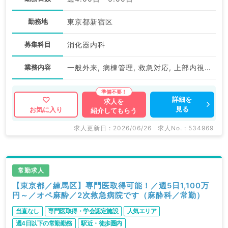
勤務地
東京都新宿区
募集科目
消化器内科
業務内容
一般外来, 病棟管理, 救急対応, 上部内視鏡検査（ＧＦ）, 下部内視鏡検査（ＣＦ）, 内視鏡治療（ESD・ERCP等）
詳細を
求人を
見る
お気に入り
紹介してもらう
求人更新日 : 2026/06/26
求人No. : 534969
常勤求人
【東京都／練馬区】専門医取得可能！／週5日1,100万
円～／オペ麻酔／2次救急病院です（麻酔科／常勤）
当直なし
専門医取得・学会認定施設
人気エリア
週4日以下の常勤勤務
駅近・徒歩圏内