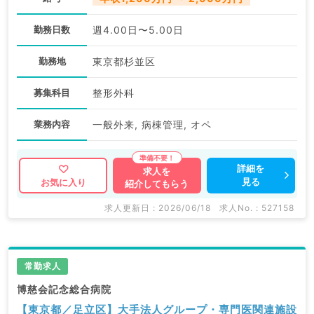
勤務日数
週4.00日〜5.00日
勤務地
東京都杉並区
募集科目
整形外科
業務内容
一般外来, 病棟管理, オペ
詳細を
求人を
見る
お気に入り
紹介してもらう
求人更新日 : 2026/06/18
求人No. : 527158
常勤求人
博慈会記念総合病院
【東京都／足立区】大手法人グループ・専門医関連施設