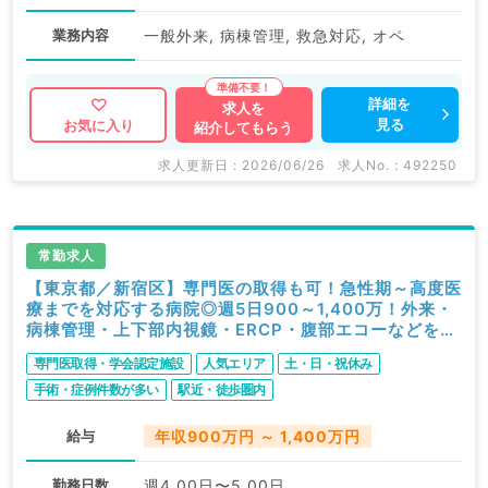
業務内容
一般外来, 病棟管理, 救急対応, オペ
詳細を
求人を
見る
お気に入り
紹介してもらう
求人更新日 : 2026/06/26
求人No. : 492250
常勤求人
【東京都／新宿区】専門医の取得も可！急性期～高度医
療までを対応する病院◎週5日900～1,400万！外来・
病棟管理・上下部内視鏡・ERCP・腹部エコーなどをお
まかせ（消化器内科／常勤）
専門医取得・学会認定施設
人気エリア
土・日・祝休み
手術・症例件数が多い
駅近・徒歩圏内
給与
年収900万円 ～ 1,400万円
勤務日数
週4.00日〜5.00日