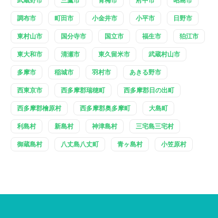
調布市
町田市
小金井市
小平市
日野市
東村山市
国分寺市
国立市
福生市
狛江市
東大和市
清瀬市
東久留米市
武蔵村山市
多摩市
稲城市
羽村市
あきる野市
西東京市
西多摩郡瑞穂町
西多摩郡日の出町
西多摩郡檜原村
西多摩郡奥多摩町
大島町
利島村
新島村
神津島村
三宅島三宅村
御蔵島村
八丈島八丈町
青ヶ島村
小笠原村