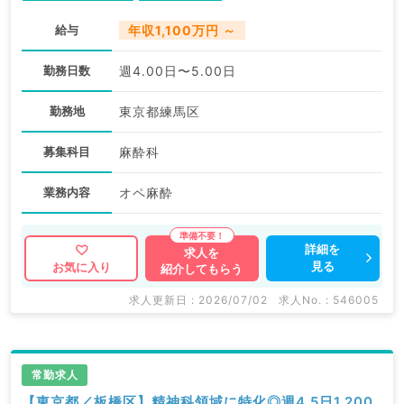
給与
年収1,100万円 ～
勤務日数
週4.00日〜5.00日
勤務地
東京都練馬区
募集科目
麻酔科
業務内容
オペ麻酔
詳細を
求人を
見る
お気に入り
紹介してもらう
求人更新日 : 2026/07/02
求人No. : 546005
常勤求人
【東京都／板橋区】精神科領域に特化◎週4.5日1,200