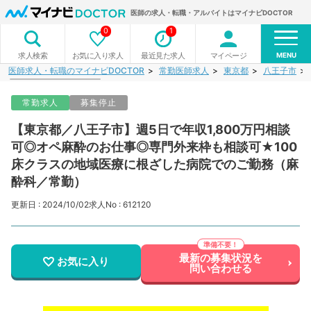
医師の求人・転職・アルバイトはマイナビDOCTOR
0
1
MENU
お気に入り求人
最近見た求人
マイページ
求人検索
医師求人・転職のマイナビDOCTOR
常勤医師求人
東京都
八王子市
常勤求人
募集停止
【東京都／八王子市】週5日で年収1,800万円相談
可◎オペ麻酔のお仕事◎専門外来枠も相談可★100
床クラスの地域医療に根ざした病院でのご勤務（麻
酔科／常勤）
更新日 : 2024/10/02
求人No : 612120
最新の募集状況を
お気に入り
問い合わせる