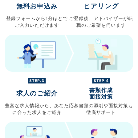
無料お申込み
ヒアリング
登録フォームから
1分ほどで
ご登録後、
アドバイザーが転
ご入力
いただけます
職の
ご希望を伺います
STEP.3
STEP.4
書類作成
求人のご紹介
面接対策
豊富な求人情報から、
あなた
応募書類の
添削や面接対策も
に合った求人を
ご紹介
徹底サポート