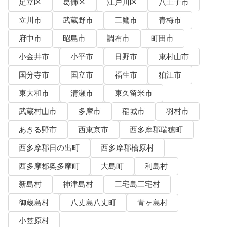
足立区
葛飾区
江戸川区
八王子市
立川市
武蔵野市
三鷹市
青梅市
府中市
昭島市
調布市
町田市
小金井市
小平市
日野市
東村山市
国分寺市
国立市
福生市
狛江市
東大和市
清瀬市
東久留米市
武蔵村山市
多摩市
稲城市
羽村市
あきる野市
西東京市
西多摩郡瑞穂町
西多摩郡日の出町
西多摩郡檜原村
西多摩郡奥多摩町
大島町
利島村
新島村
神津島村
三宅島三宅村
御蔵島村
八丈島八丈町
青ヶ島村
小笠原村