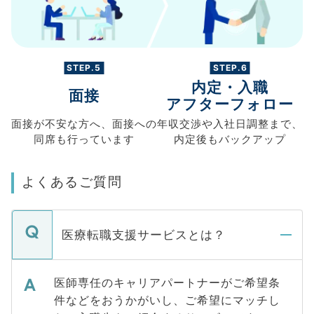
STEP.5
STEP.6
内定・入職
面接
アフターフォロー
面接が不安な方へ、
面接への
年収交渉や
入社日調整まで、
同席も
行っています
内定後もバックアップ
よくあるご質問
医療転職支援サービスとは？
医師専任のキャリアパートナーがご希望条
件などをおうかがいし、ご希望にマッチし