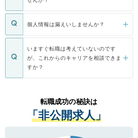
せんか？
下記の理由によって、一般には公開してい
ません。
転職・入職を強要することは一切ありませ
ん。また、仮に応募先から内定をいただい
個人情報は漏えいしませんか？
■応募殺到を避けるため 人気のある医療機
たとしても、ご本人が納得しない限り、内
関を公にしてしまうと、応募が殺到する場
定を承諾する必要はありません。内定先へ
個人情報が漏えいすることはありませんの
合があります。 選考を効率よく行うため
の辞退の連絡はキャリアパートナーが行い
で、ご安心ください。当サイトからの登録
いますぐ転職は考えていないのです
に、医療機関が求める条件に合った人材の
ますので、ご安心ください。
などで収集したご登録者様の個人情報は、
が、これからのキャリアを相談できま
みを人材紹介会社に依頼するケースが増え
ご本人のキャリアアップおよび転職活動の
ています。
すか？
支援を目的に使用いたします。お預かりし
ているすべての個人データはご本人の許可
お気軽にご相談ください。先生専任のキャ
なく、医療機関側に開示したり、第三者に
リアパートナーが将来のご希望などをおう
提供することは一切ありません。また弊社
かがいして、現在の医療機関の状況や紹介
転職成功の秘訣は
は、個人情報の取り扱いについての厳密な
経験をまじえながら、適切なアドバイスを
管理基準を満たした事業者のみに付与され
「非公開求人」
させていただきます。すぐにご転職をされ
る、プライバシーマークを取得済みです。
ない方には、長期的なサポートが可能です
ご登録いただいた個人情報は、SSL（デー
ので、まずはご登録ください。
タ暗号化）によって保護されていますの