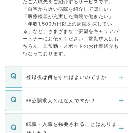
たご入職先をご紹介するサービスです。
「自宅から近い病院を紹介してほしい」
「医療機器が充実した病院で働きたい」
「年収1,500万円以上の病院を探してい
る」など、さまざまなご要望をキャリアパ
ートナーにお伝えください。常勤求人はも
ちろん、非常勤・スポットのお仕事紹介も
行なっております。
登録後は何をすればよいのですか
ご登録いただきましたら、弊社担当者がご
登録内容を確認し、その後メールもしくは
非公開求人とはなんですか？
お電話にて次のステップのご案内をいたし
ます。通常、5営業日以内にはご連絡をせて
マイナビDOCTORで取り扱っている求人の
いただきますので、しばらくお待ちくださ
うち約3割は、Webサイトからご覧いただ
転職・入職を強要されることはありま
い。
けない「非公開求人」です。非公開求人は