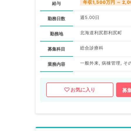
年収1,500万円 ～ 2,
給与
週5.00日
勤務日数
北海道利尻郡利尻町
勤務地
総合診療科
募集科目
一般外来, 病棟管理, そ
業務内容
お気に入り
募