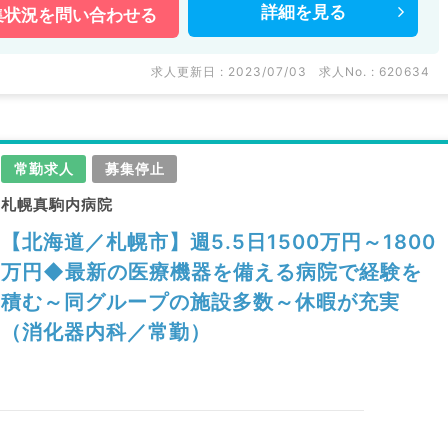
詳細を
見る
集状況を
問い合わせる
求人更新日 : 2023/07/03
求人No. : 620634
常勤求人
募集停止
札幌真駒内病院
【北海道／札幌市】週5.5日1500万円～1800
万円◆最新の医療機器を備える病院で経験を
積む～同グループの施設多数～休暇が充実
（消化器内科／常勤）