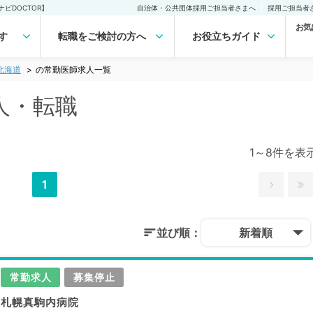
ビDOCTOR】
自治体・公共団体採用ご担当者さまへ
採用ご担当者
お気
す
転職をご検討の方へ
お役立ちガイド
北海道
の常勤医師求人一覧
人・転職
1～8件を表
1
並び順：
新着順
常勤求人
募集停止
札幌真駒内病院