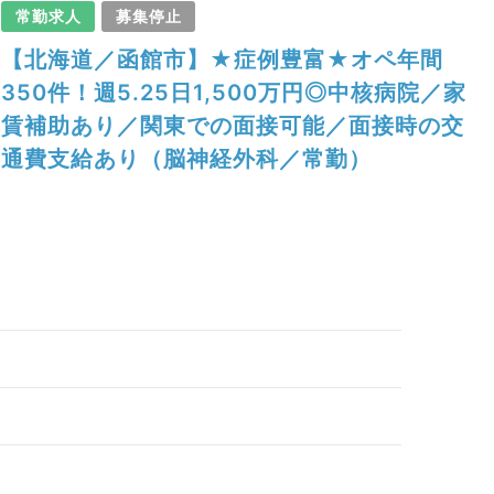
常勤求人
募集停止
【北海道／函館市】★症例豊富★オペ年間
350件！週5.25日1,500万円◎中核病院／家
賃補助あり／関東での面接可能／面接時の交
通費支給あり（脳神経外科／常勤）