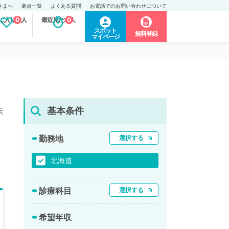
さまへ
拠点一覧
よくある質問
お電話でのお問い合わせについて
に入り求人
0
最近見た求人
0
スポット
無料登録
マイページ
基本条件
示
勤務地
選択する
北海道
診療科目
選択する
希望年収