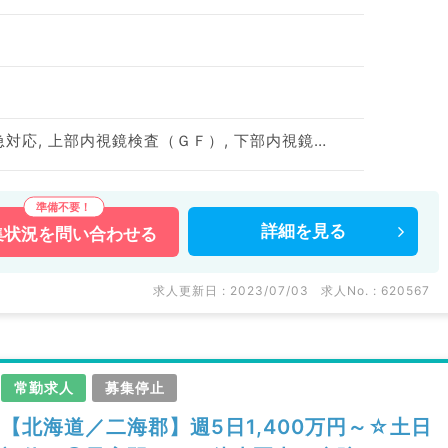
一般外来, 病棟管理, 救急対応, 上部内視鏡検査（ＧＦ）, 下部内視鏡検査（ＣＦ）
詳細を
見る
集状況を
問い合わせる
求人更新日 : 2023/07/03
求人No. : 620567
常勤求人
募集停止
【北海道／二海郡】週5日1,400万円～☆土日