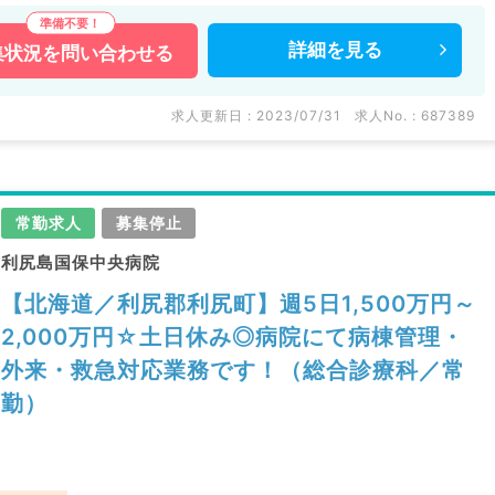
詳細を
見る
集状況を
問い合わせる
求人更新日 : 2023/07/31
求人No. : 687389
常勤求人
募集停止
利尻島国保中央病院
【北海道／利尻郡利尻町】週5日1,500万円～
2,000万円☆土日休み◎病院にて病棟管理・
外来・救急対応業務です！（総合診療科／常
勤）