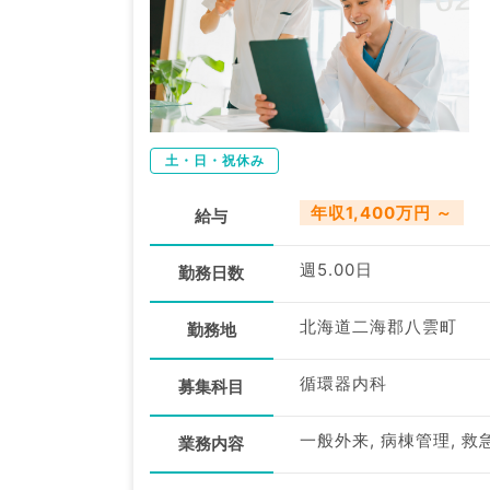
土・日・祝休み
年収1,400万円 ～
給与
週5.00日
勤務日数
北海道二海郡八雲町
勤務地
循環器内科
募集科目
一般外来, 病棟管理, 救
業務内容