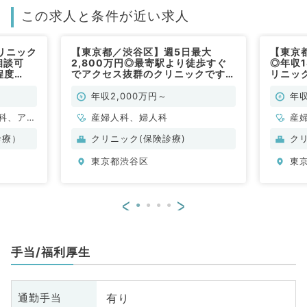
この求人と条件が近い求人
リニック
【東京都／渋谷区】週5日最大
【東京
相談可
2,800万円◎最寄駅より徒歩すぐ
◎年収
程度
でアクセス抜群のクリニックです
リニッ
（婦人科／常勤）
便利☆
年収2,000万円～
年収
科、アレ
産婦人科、婦人科
産
小児科、
診療）
クリニック(保険診療)
ク
容外科、
東京都渋谷区
東
、心臓血
科、泌尿
婦人科、
<
>
食道科、
ション
ニック、
手当/福利厚生
、一般内
内科、消
内科、腎
有り
通勤手当
内科、外