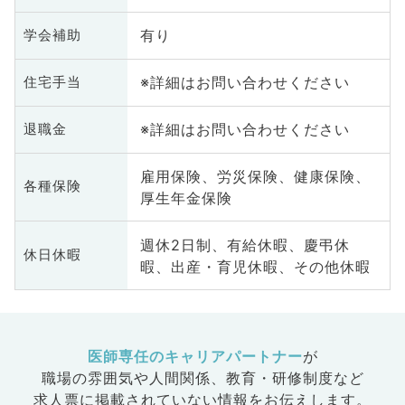
化器外
有り
学会補助
科、美容
ク、救急
※詳細はお問い合わせください
住宅手当
礎医学
整形外
業医、脊
※詳細はお問い合わせください
退職金
雇用保険、労災保険、健康保険、
各種保険
厚生年金保険
週休2日制、有給休暇、慶弔休
休日休暇
暇、出産・育児休暇、その他休暇
医師専任のキャリアパートナー
が
職場の雰囲気や人間関係、
教育・研修制度など
求人票に掲載されていない情報をお伝えします。