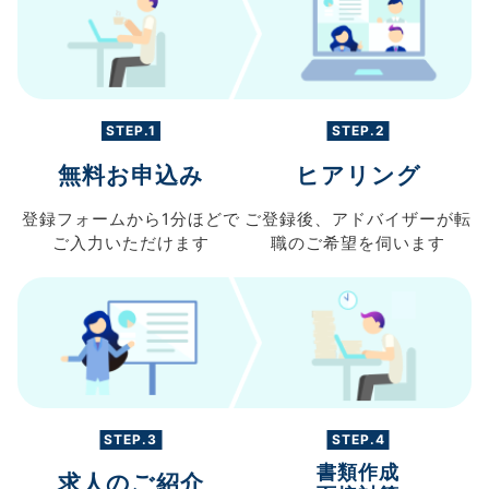
STEP.1
STEP.2
無料お申込み
ヒアリング
登録フォームから
1分ほどで
ご登録後、
アドバイザーが転
ご入力
いただけます
職の
ご希望を伺います
STEP.3
STEP.4
書類作成
求人のご紹介