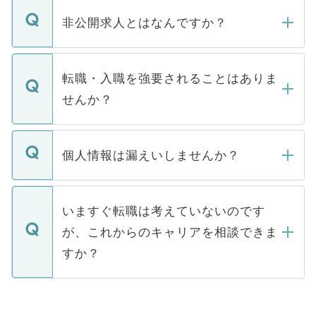
ご登録いただきましたら、弊社担当者がご
登録内容を確認し、その後メールもしくは
非公開求人とはなんですか？
お電話にて次のステップのご案内をいたし
ます。通常、5営業日以内にはご連絡をせて
マイナビDOCTORで取り扱っている求人の
いただきますので、しばらくお待ちくださ
うち約3割は、Webサイトからご覧いただ
転職・入職を強要されることはありま
い。
けない「非公開求人」です。非公開求人は
せんか？
下記の理由によって、一般には公開してい
ません。
転職・入職を強要することは一切ありませ
ん。また、仮に応募先から内定をいただい
個人情報は漏えいしませんか？
■応募殺到を避けるため 人気のある医療機
たとしても、ご本人が納得しない限り、内
関を公にしてしまうと、応募が殺到する場
定を承諾する必要はありません。内定先へ
個人情報が漏えいすることはありませんの
合があります。 選考を効率よく行うため
の辞退の連絡はキャリアパートナーが行い
で、ご安心ください。当サイトからの登録
いますぐ転職は考えていないのです
に、医療機関が求める条件に合った人材の
ますので、ご安心ください。
などで収集したご登録者様の個人情報は、
が、これからのキャリアを相談できま
みを人材紹介会社に依頼するケースが増え
ご本人のキャリアアップおよび転職活動の
ています。
すか？
支援を目的に使用いたします。お預かりし
ているすべての個人データはご本人の許可
お気軽にご相談ください。先生専任のキャ
なく、医療機関側に開示したり、第三者に
リアパートナーが将来のご希望などをおう
提供することは一切ありません。また弊社