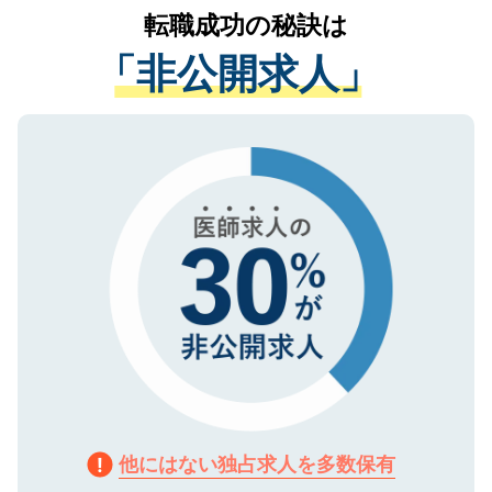
かがいして、現在の医療機関の状況や紹介
転職成功の秘訣は
は、個人情報の取り扱いについての厳密な
経験をまじえながら、適切なアドバイスを
管理基準を満たした事業者のみに付与され
「非公開求人」
させていただきます。すぐにご転職をされ
る、プライバシーマークを取得済みです。
ない方には、長期的なサポートが可能です
ご登録いただいた個人情報は、SSL（デー
ので、まずはご登録ください。
タ暗号化）によって保護されていますの
で、機密保持に関してもご安心ください。
他にはない独占求人を多数保有