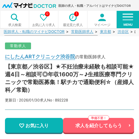
医師の求人・転職・アルバイトはマイナビDOCTOR
0
1
MENU
お気に入り求人
最近見た求人
マイページ
求人検索
医師求人・転職のマイナビDOCTOR
常勤医師求人
東京都
渋谷区
に
常勤求人
にしたんARTクリニック渋谷院
の常勤医師求人
【東京都／渋谷区】★不妊治療未経験も相談可能★
週4日～相談可◎年収1600万～♪生殖医療専門クリ
ニックで常勤医募集！駅チカで通勤便利☆（産婦人
科／常勤）
更新日 : 2026/01/30
求人No : 892228
お気に入り
求人を紹介してもらう