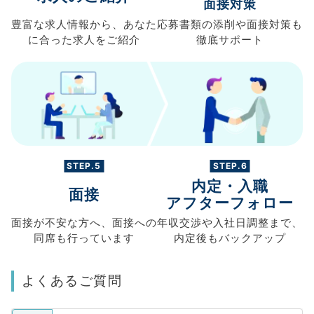
面接対策
豊富な求人情報から、
あなた
応募書類の
添削や面接対策も
に合った求人を
ご紹介
徹底サポート
STEP.5
STEP.6
内定・入職
面接
アフターフォロー
面接が不安な方へ、
面接への
年収交渉や
入社日調整まで、
同席も
行っています
内定後もバックアップ
よくあるご質問