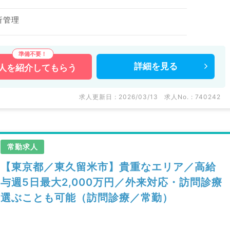
析管理
詳細を
見る
人を
紹介してもらう
求人更新日 : 2026/03/13
求人No. : 740242
常勤求人
【東京都／東久留米市】貴重なエリア／高給
与週5日最大2,000万円／外来対応・訪問診療
選ぶことも可能（訪問診療／常勤）