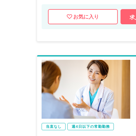
お気に入り
求
当直なし
週4日以下の常勤勤務