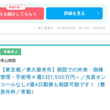
詳細を
見る
人を
紹介してもらう
求人更新日 : 2026/06/24
求人No. : 890462
常勤求人
滝山病院
【東京都／東久留米市】病院での外来・病棟
管理・手術等☆週5日1,500万円～／当直オン
コールなし♪週4日勤務も相談可能です！（整
形外科／常勤）