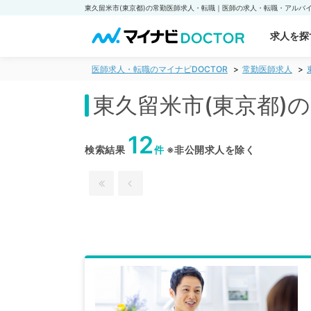
求人を探
医師求人・転職のマイナビDOCTOR
常勤医師求人
東久留米市(東京都)
12
検索結果
件
※非公開求人を除く