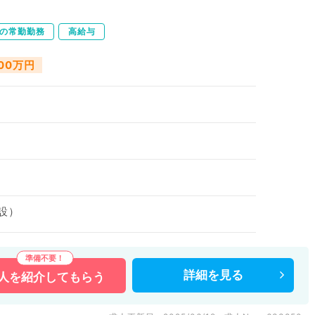
下の常勤勤務
高給与
200万円
設）
詳細を
見る
人を
紹介してもらう