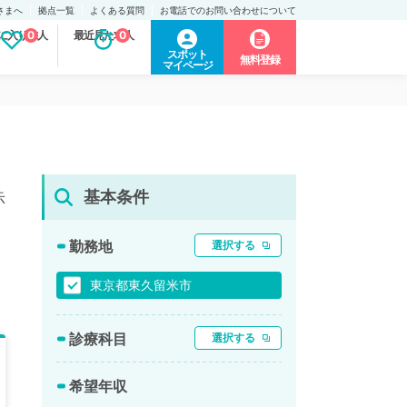
さまへ
拠点一覧
よくある質問
お電話でのお問い合わせについて
に入り求人
0
最近見た求人
0
スポット
無料登録
マイページ
基本条件
示
勤務地
選択する
東京都東久留米市
診療科目
選択する
希望年収