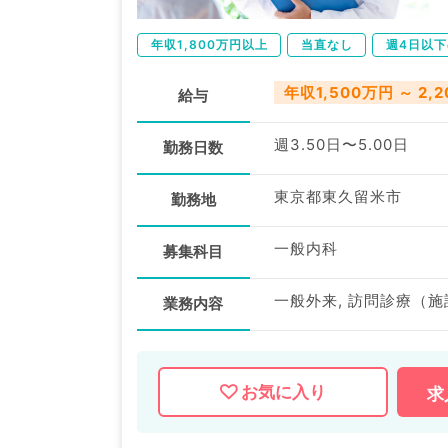
年収1,800万円以上
当直なし
週4日以
年収1,500万円 ～ 2,
給与
週3.50日〜5.00日
勤務日数
東京都東久留米市
勤務地
一般内科
募集科目
一般外来, 訪問診療（施
業務内容
お気に入り
求