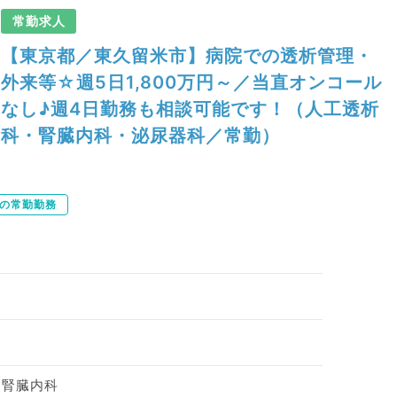
常勤求人
【東京都／東久留米市】病院での透析管理・
外来等☆週5日1,800万円～／当直オンコール
なし♪週4日勤務も相談可能です！（人工透析
科・腎臓内科・泌尿器科／常勤）
下の常勤勤務
、腎臓内科