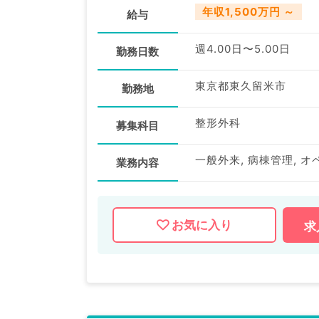
年収1,500万円 ～
給与
週4.00日〜5.00日
勤務日数
東京都東久留米市
勤務地
整形外科
募集科目
一般外来, 病棟管理, オ
業務内容
お気に入り
求