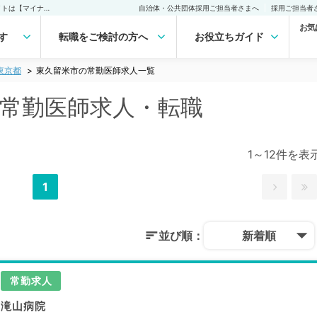
東久留米市(東京都)の常勤医師求人・転職｜医師の求人・転職・アルバイトは【マイナビDOCTOR】
自治体・公共団体採用ご担当者さまへ
採用ご担当者
お気
す
転職をご検討の方へ
お役立ちガイド
東京都
東久留米市の常勤医師求人一覧
の常勤医師求人・転職
1～12件を表
1
並び順：
新着順
常勤求人
滝山病院