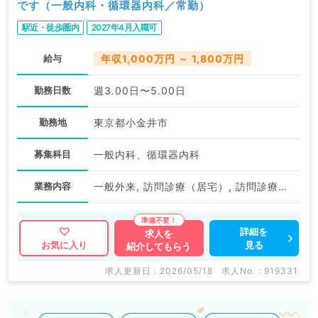
です（一般内科・循環器内科／常勤）
駅近・徒歩圏内
2027年4月入職可
給与
年収1,000万円 ～ 1,800万円
勤務日数
週3.00日〜5.00日
勤務地
東京都小金井市
募集科目
一般内科、循環器内科
業務内容
一般外来, 訪問診療（居宅）, 訪問診療（施設）, 訪問診療（居宅）, 訪問診療（施設）
詳細を
求人を
見る
お気に入り
紹介してもらう
求人更新日 : 2026/05/18
求人No. : 919331