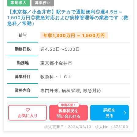
常勤求人
募集停止
【東京都／小金井市】駅チカで通勤便利◎週4.5日～
1,500万円◎救急対応および病棟管理等の業務です（救
急科／常勤）
給与
年収1,300万円 ～ 1,500万円
勤務日数
週4.50日〜5.00日
勤務地
東京都小金井市
募集科目
救急科・ＩＣＵ
業務内容
専門外来, 病棟管理, 救急対応
詳細を
募集状況を
見る
お気に入り
問い合わせる
求人更新日 : 2024/06/10
求人No. : 676103