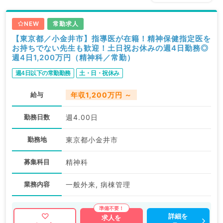
NEW
常勤求人
【東京都／小金井市】指導医が在籍！精神保健指定医を
お持ちでない先生も歓迎！土日祝お休みの週4日勤務◎
週4日1,200万円（精神科／常勤）
週4日以下の常勤勤務
土・日・祝休み
給与
年収1,200万円 ～
勤務日数
週4.00日
勤務地
東京都小金井市
募集科目
精神科
業務内容
一般外来, 病棟管理
詳細を
求人を