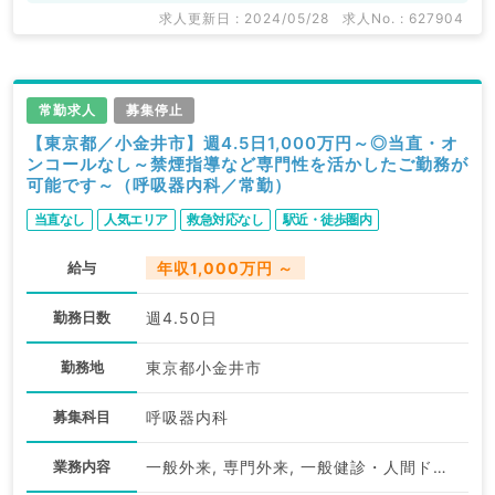
求人更新日 : 2024/05/28
求人No. : 627904
常勤求人
募集停止
【東京都／小金井市】週4.5日1,000万円～◎当直・オ
ンコールなし～禁煙指導など専門性を活かしたご勤務が
可能です～（呼吸器内科／常勤）
当直なし
人気エリア
救急対応なし
駅近・徒歩圏内
給与
年収1,000万円 ～
勤務日数
週4.50日
勤務地
東京都小金井市
募集科目
呼吸器内科
業務内容
一般外来, 専門外来, 一般健診・人間ドック