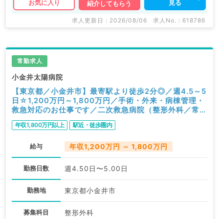
見る
お気に入り
紹介してもらう
求人更新日 : 2026/08/06
求人No. : 618786
常勤求人
小金井太陽病院
【東京都／小金井市】最寄駅より徒歩2分◎／週4.5～5
日☆1,200万円～1,800万円／手術・外来・病棟管理・
救急対応のお仕事です／二次救急病院（整形外科／常
勤）
年収1,800万円以上
駅近・徒歩圏内
給与
年収1,200万円 ～ 1,800万円
勤務日数
週4.50日〜5.00日
勤務地
東京都小金井市
募集科目
整形外科