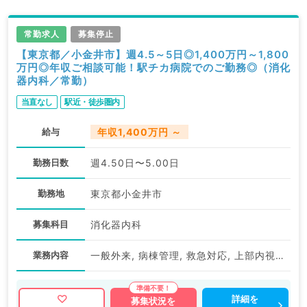
常勤求人
募集停止
【東京都／小金井市】週4.5～5日◎1,400万円～1,800
万円◎年収ご相談可能！駅チカ病院でのご勤務◎（消化
器内科／常勤）
当直なし
駅近・徒歩圏内
給与
年収1,400万円 ～
勤務日数
週4.50日〜5.00日
勤務地
東京都小金井市
募集科目
消化器内科
業務内容
一般外来, 病棟管理, 救急対応, 上部内視鏡検査（ＧＦ）, 下部内視鏡検査（ＣＦ）
詳細を
募集状況を