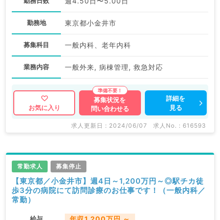
勤務日数
週4.50日〜5.00日
勤務地
東京都小金井市
募集科目
一般内科、老年内科
業務内容
一般外来, 病棟管理, 救急対応
詳細を
募集状況を
見る
お気に入り
問い合わせる
求人更新日 : 2024/06/07
求人No. : 616593
常勤求人
募集停止
【東京都／小金井市】週4日～1,200万円～◎駅チカ徒
歩3分の病院にて訪問診療のお仕事です！（一般内科／
常勤）
給与
年収1,200万円 ～