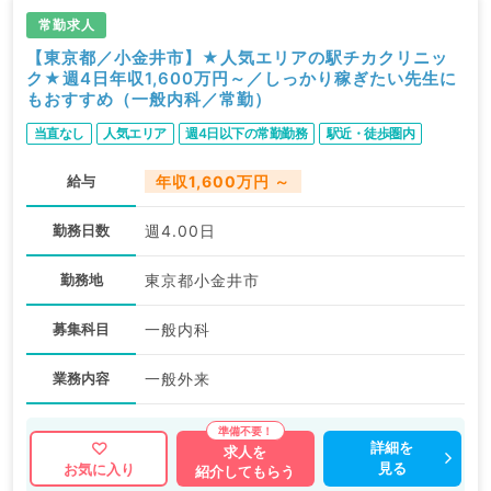
常勤求人
【東京都／小金井市】★人気エリアの駅チカクリニッ
ク★週4日年収1,600万円～／しっかり稼ぎたい先生に
もおすすめ（一般内科／常勤）
当直なし
人気エリア
週4日以下の常勤勤務
駅近・徒歩圏内
給与
年収1,600万円 ～
勤務日数
週4.00日
勤務地
東京都小金井市
募集科目
一般内科
業務内容
一般外来
詳細を
求人を
見る
お気に入り
紹介してもらう