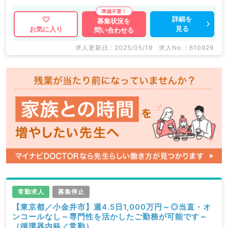
詳細を
募集状況を
見る
お気に入り
問い合わせる
求人更新日 : 2025/05/19
求人No. : 610929
常勤求人
募集停止
【東京都／小金井市】週4.5日1,000万円～◎当直・オ
ンコールなし～専門性を活かしたご勤務が可能です～
（循環器内科／常勤）