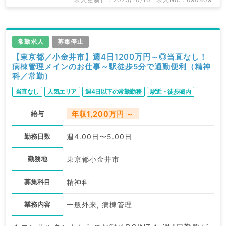
常勤求人
募集停止
【東京都／小金井市】週4日1200万円～◎当直なし！
病棟管理メインのお仕事～駅徒歩5分で通勤便利（精神
科／常勤）
当直なし
人気エリア
週4日以下の常勤勤務
駅近・徒歩圏内
給与
年収1,200万円 ～
勤務日数
週4.00日〜5.00日
勤務地
東京都小金井市
募集科目
精神科
業務内容
一般外来, 病棟管理