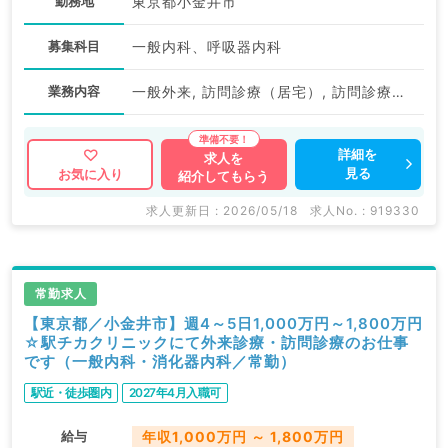
勤務地
東京都小金井市
募集科目
一般内科、呼吸器内科
業務内容
一般外来, 訪問診療（居宅）, 訪問診療（施設）, 訪問診療（居宅）, 訪問診療（施設）
詳細を
求人を
見る
お気に入り
紹介してもらう
求人更新日 : 2026/05/18
求人No. : 919330
常勤求人
【東京都／小金井市】週4～5日1,000万円～1,800万円
☆駅チカクリニックにて外来診療・訪問診療のお仕事
です（一般内科・消化器内科／常勤）
駅近・徒歩圏内
2027年4月入職可
給与
年収1,000万円 ～ 1,800万円