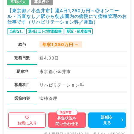
常勤求人
募集停止
【東京都／小金井市】週4日1,250万円～◎オンコー
ル・当直なし／駅から徒歩圏内の病院にて病棟管理のお
仕事です（リハビリテーション科／常勤）
当直なし
週4日以下の常勤勤務
駅近・徒歩圏内
給与
年収1,250万円 ～
勤務日数
週4.00日
勤務地
東京都小金井市
募集科目
リハビリテーション科
業務内容
病棟管理
詳細を
募集状況を
見る
お気に入り
問い合わせる
求人更新日 : 2025/10/16
求人No. : 690809