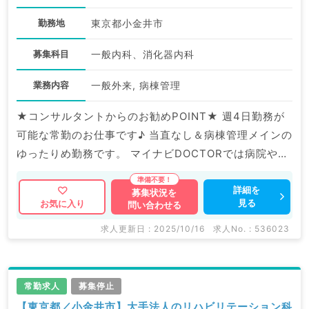
勤務地
東京都小金井市
募集科目
一般内科、消化器内科
業務内容
一般外来, 病棟管理
★コンサルタントからのお勧めPOINT★ 週4日勤務が
可能な常勤のお仕事です♪ 当直なし＆病棟管理メインの
ゆったりめ勤務です。 マイナビDOCTORでは病院やク
リニックなどの医療機関求人はもちろんのこと、 掲載
情報以外にも産業医等の企業系求人も多数扱っていま
詳細を
募集状況を
見る
お気に入り
問い合わせる
す。 求人内容の詳細等はお気軽にお問合せ下さい
求人更新日 : 2025/10/16
求人No. : 536023
常勤求人
募集停止
【東京都／小金井市】大手法人のリハビリテーション科