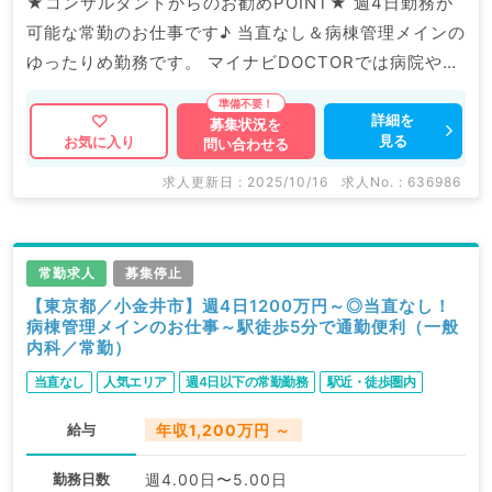
★コンサルタントからのお勧めPOINT★ 週4日勤務が
可能な常勤のお仕事です♪ 当直なし＆病棟管理メインの
ゆったりめ勤務です。 マイナビDOCTORでは病院やク
リニックなどの医療機関求人はもちろんのこと、 掲載
情報以外にも産業医等の企業系求人も多数扱っていま
詳細を
募集状況を
見る
お気に入り
問い合わせる
す。 求人内容の詳細等はお気軽にお問合せ下さい
求人更新日 : 2025/10/16
求人No. : 636986
常勤求人
募集停止
【東京都／小金井市】週4日1200万円～◎当直なし！
病棟管理メインのお仕事～駅徒歩5分で通勤便利（一般
内科／常勤）
当直なし
人気エリア
週4日以下の常勤勤務
駅近・徒歩圏内
給与
年収1,200万円 ～
勤務日数
週4.00日〜5.00日