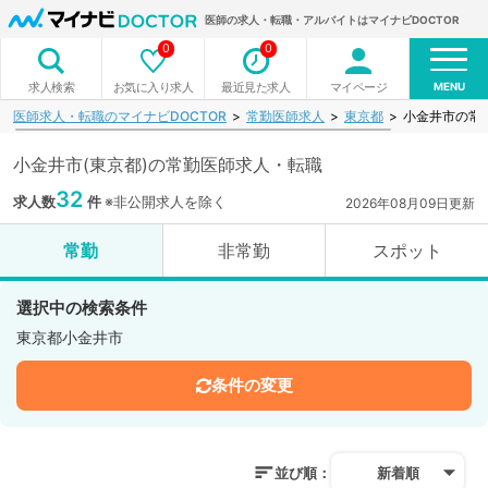
医師の求人・転職・アルバイトはマイナビDOCTOR
0
0
MENU
お気に入り求人
最近見た求人
マイページ
求人検索
医師求人・転職のマイナビDOCTOR
常勤医師求人
東京都
小金井市の常
小金井市(東京都)の常勤医師求人・転職
32
求人数
件
※非公開求人を除く
2026年08月09日更新
常勤
非常勤
スポット
選択中の検索条件
東京都小金井市
条件の変更
並び順：
新着順