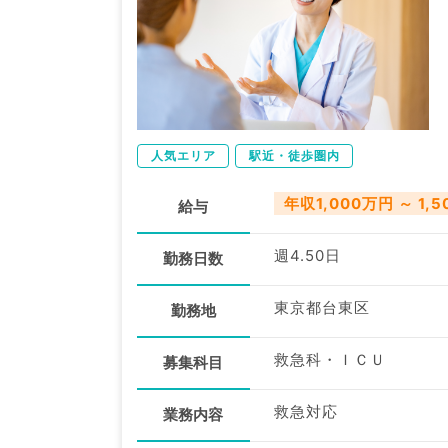
人気エリア
駅近・徒歩圏内
年収1,000万円 ～ 1,
給与
週4.50日
勤務日数
東京都台東区
勤務地
救急科・ＩＣＵ
募集科目
救急対応
業務内容