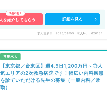
のご求人です。
詳細を
見る
人を
紹介してもらう
などの医療機関求人はもちろんのこと、
。
求人更新日 : 2026/08/05
求人No. : 626154
い。
常勤求人
【東京都／台東区】週4.5日1,200万円～◎人
気エリアの2次救急病院です！幅広い内科疾患
を診ていただける先生の募集（一般内科／常
勤）