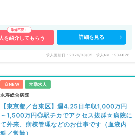
のご求人です。
詳細を
見る
人を
紹介してもらう
などの医療機関求人はもちろんのこと、
。
求人更新日 : 2026/08/05
求人No. : 934026
い。
NEW
常勤求人
永寿総合病院
【東京都／台東区】週4.25日年収1,000万円
～1,500万円◎駅チカでアクセス抜群☆病院に
て外来、病棟管理などのお仕事です（血液内
科／常勤）