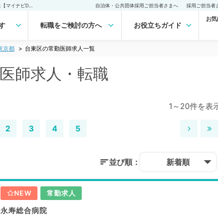
台東区(東京都)の常勤医師求人・転職｜医師の求人・転職・アルバイトは【マイナビDOCTOR】
自治体・公共団体採用ご担当者さまへ
採用ご担当者
お気
す
転職をご検討の方へ
お役立ちガイド
東京都
台東区の常勤医師求人一覧
勤医師求人・転職
1～20件を表
2
3
4
5
並び順：
新着順
NEW
常勤求人
永寿総合病院