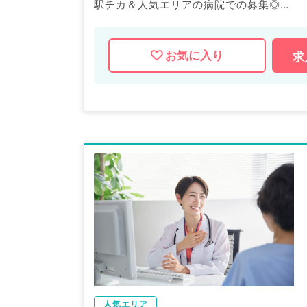
駅チカ＆人気エリアの病院での募集◎
専門医取得の支援あり！
資格取得を目指している先生にもおすすめ
お気に入り
求
マイナビDOCTORでは病院やクリニック
産業医等の企業系求人も多数扱っています
求人内容の詳細等はお気軽にお問合せ下さ
人気エリア