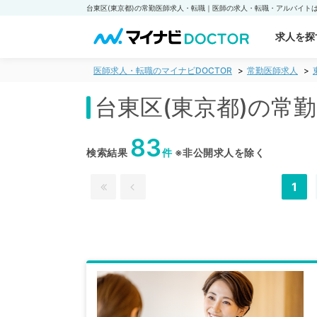
求人を探
医師求人・転職のマイナビDOCTOR
常勤医師求人
台東区(東京都)の常
83
検索結果
件
※非公開求人を除く
1