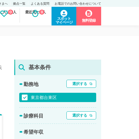
さまへ
拠点一覧
よくある質問
お電話でのお問い合わせについて
に入り求人
0
最近見た求人
0
スポット
無料登録
マイページ
基本条件
示
勤務地
選択する
東京都台東区
診療科目
選択する
希望年収