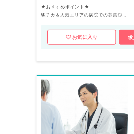
★おすすめポイント★
駅チカ＆人気エリアの病院での募集◎
専門医取得の支援あり！
資格取得を目指している先生にもおすすめ
お気に入り
求
マイナビDOCTORでは病院やクリニック
産業医等の企業系求人も多数扱っています
求人内容の詳細等はお気軽にお問合せ下さ