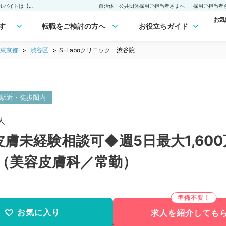
S-Laboクリニック 渋谷院(常勤)の転職・求人｜医師の求人・転職・アルバイトは【マイナビDOCTOR】
自治体・公共団体採用ご担当者さまへ
採用ご担当者
お気
す
転職をご検討の方へ
お役立ちガイド
東京都
渋谷区
S-Laboクリニック 渋谷院
駅近・徒歩圏内
人
膚未経験相談可◆週5日最大1,60
（美容皮膚科／常勤）
お気に入り
求人を紹介しても