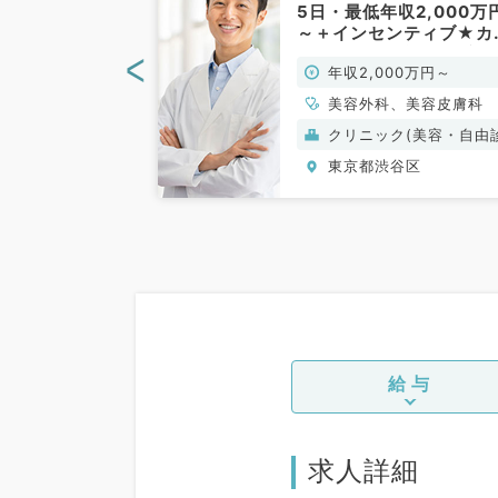
1時～20時・週
5日・最低年収2,000万
～1,500万円！診
～＋インセンティブ★カ
クスをお任せ
ンセリング・施術・手術
<
0万円～2,000万
年収2,000万円～
、美容皮膚科／
お仕事です（美容皮膚科
美容外科／常勤）
科、科目不問
美容外科、美容皮膚科
ク(美容・自由診
クリニック(美容・自由
療）
谷区
東京都渋谷区
給与
求人詳細