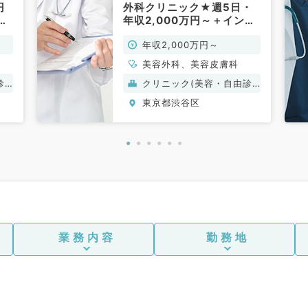
円
外科クリニック★週5日・
ウ
年収2,000万円～＋インセ
の
ンティブ★カウンセリン
年収2,000万円～
・
グ・施術・手術のお仕事で
す（美容皮膚科・美容外科
美容外科、美容皮膚科
／常勤）
診
クリニック(美容・自由診
療）
東京都渋谷区
業務内容
勤務地