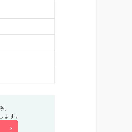
係、
します。