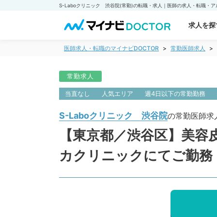
求人を探
医師求人・転職のマイナビDOCTOR
常勤医師求人
常勤求人
当直なし
人気エリア
週4日以下の常勤勤務
S-Laboクリニック 渋谷院
の常勤医師求
【東京都／渋谷区】美容皮
カクリニックにてご勤務