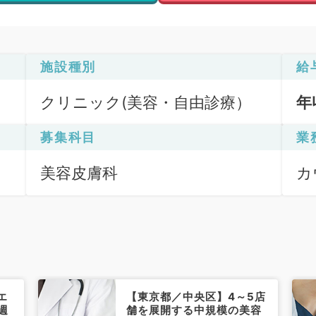
施設種別
給
クリニック(美容・自由診療）
年
募集科目
業
美容皮膚科
カ
エ
【東京都／中央区】4～5店
週
舗を展開する中規模の美容