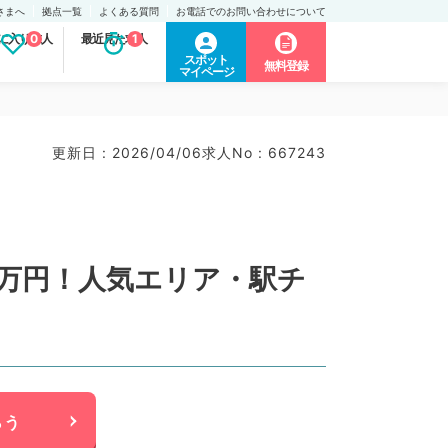
さまへ
拠点一覧
よくある質問
お電話でのお問い合わせについて
に入り求人
0
最近見た求人
1
スポット
無料登録
マイページ
更新日 : 2026/04/06
求人No : 667243
0万円！人気エリア・駅チ
らう