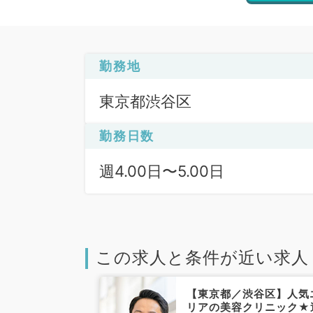
勤務地
東京都渋谷区
勤務日数
週4.00日〜5.00日
この求人と条件が近い求人
渋谷区】未経験
【東京都／渋谷区】人気
を中心としたク
リアの美容クリニック★