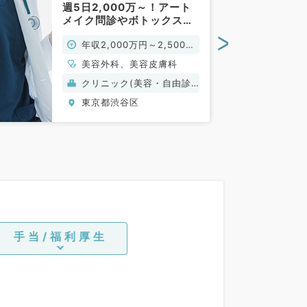
週5日2,000万～！アート
メイク問診やボトックス・
ヒアルロン酸をおまかせ
>
年収2,000万円～2,500万
（科目不問、美容皮膚科／
常勤）
円
美容外科、美容皮膚科
クリニック(美容・自由診
療）
東京都渋谷区
手当/福利厚生