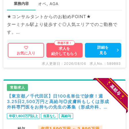
業務内容
オペ, AGA
★コンサルタントからのお勧めPOINT★
ターミナル駅より徒歩すぐ◎人気エリアでのご勤務で
す。
週5日2,200万円～！未経験の先生も歓迎♪学べる環境
が整っています。
詳細を
求人を
見る
お気に入り
紹介してもらう
マイナビDOCTORでは病院やクリニックなどの医療機
求人更新日 : 2026/08/06
求人No. : 589893
関求人はもちろんのこと、
掲載情報以外にも産業医等の企業系求人も多数扱ってい
ます。
常勤求人
求人内容の詳細等はお気軽にお問合せ下さい。
【東京都／千代田区】日100名単位で診療！週
3.25日2,500万円と高給与◎皮膚科もしくは形成
外科専門医をお持ちの先生の募集（形成外科、美
容外科、皮膚科、美容皮膚科／常勤）
年収1,800万円以上
当直なし
高給与
給与
年収1,500万円 ～ 2,800万円