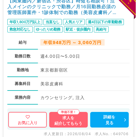
【関東圏内／新宿区・渋谷区】時短も相談可！注
入メインのクリニックで勤務／月16回勤務必須の
管理医師案件・1診体制での勤務（美容皮膚科／常
勤）
年収1,800万円以上
当直なし
人気エリア
週4日以下の常勤勤務
救急対応なし
ゆったりめ勤務
駅近・徒歩圏内
高給与
給与
年収948万円 ～ 3,060万円
勤務日数
週4.00日〜5.00日
勤務地
東京都新宿区
募集科目
美容皮膚科
業務内容
カウンセリング, 注入
詳細を
求人を
見る
お気に入り
紹介してもらう
求人更新日 : 2026/08/04
求人No. : 649706