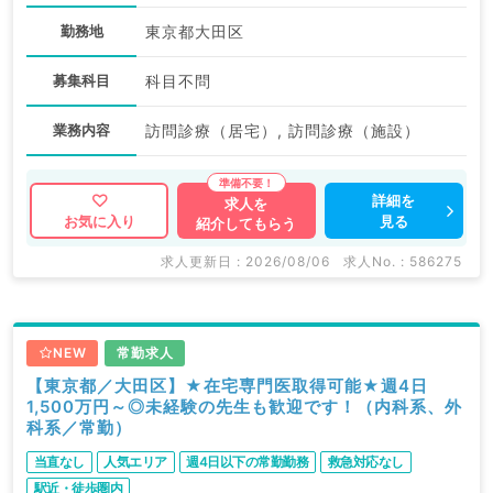
勤務地
東京都大田区
募集科目
科目不問
業務内容
訪問診療（居宅）, 訪問診療（施設）
詳細を
求人を
見る
お気に入り
紹介してもらう
求人更新日 : 2026/08/06
求人No. : 586275
NEW
常勤求人
【東京都／大田区】★在宅専門医取得可能★週4日
1,500万円～◎未経験の先生も歓迎です！（内科系、外
科系／常勤）
当直なし
人気エリア
週4日以下の常勤勤務
救急対応なし
駅近・徒歩圏内