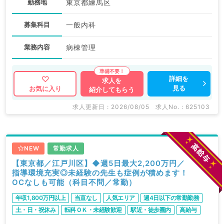
勤務地
東京都練馬区
募集科目
一般内科
業務内容
病棟管理
詳細を
求人を
見る
お気に入り
紹介してもらう
求人更新日 : 2026/08/05
求人No. : 625103
NEW
常勤求人
【東京都／江戸川区】◆週5日最大2,200万円／
指導環境充実◎未経験の先生も症例が積めます！
OCなしも可能（科目不問／常勤）
年収1,800万円以上
当直なし
人気エリア
週4日以下の常勤勤務
土・日・祝休み
転科ＯＫ・未経験歓迎
駅近・徒歩圏内
高給与