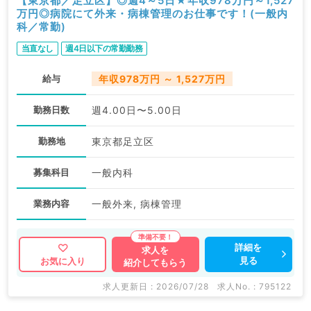
【東京都／足立区】◎週4～5日★年収978万円～1,527
万円◎病院にて外来・病棟管理のお仕事です！(一般内
科／常勤)
当直なし
週4日以下の常勤勤務
給与
年収978万円 ～ 1,527万円
勤務日数
週4.00日〜5.00日
勤務地
東京都足立区
募集科目
一般内科
業務内容
一般外来, 病棟管理
詳細を
求人を
見る
お気に入り
紹介してもらう
求人更新日 : 2026/07/28
求人No. : 795122