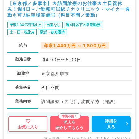
【東京都／多摩市】★訪問診療のお仕事★土日祝休
み！週4日～ご勤務可◎駅チカクリニック・マイカー通
勤も可♪駐車場完備◎（科目不問／常勤）
年収1,800万円以上
当直なし
週4日以下の常勤勤務
土・日・祝休み
駅近・徒歩圏内
給与
年収1,440万円 ～ 1,800万円
勤務日数
週4.00日〜5.00日
勤務地
東京都多摩市
募集科目
科目不問
業務内容
訪問診療（居宅）, 訪問診療（施設）
詳細を
求人を
見る
お気に入り
紹介してもらう
求人更新日 : 2026/08/04
求人No. : 720423