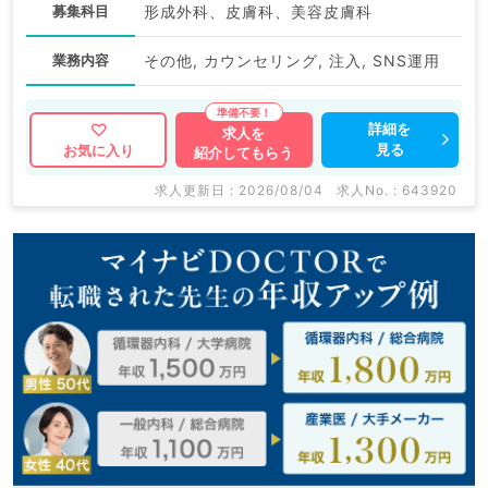
募集科目
形成外科、皮膚科、美容皮膚科
業務内容
その他, カウンセリング, 注入, SNS運用
詳細を
求人を
見る
お気に入り
紹介してもらう
求人更新日 : 2026/08/04
求人No. : 643920