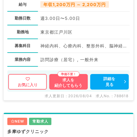
給与
年収1,200万円 ～ 2,200万円
勤務日数
週3.00日〜5.00日
勤務地
東京都江戸川区
募集科目
神経内科、心療内科、整形外科、脳神経外科、心臓血管外科、泌尿器科、一般内科、循環器内科、呼吸器内科、消化器内科、内分泌・代謝内科、腎臓内科、老年内科、血液内科、外科系全般、一般外科、消化器外科、科目不問
業務内容
訪問診療（居宅）, 一般外来
詳細を
求人を
見る
お気に入り
紹介してもらう
求人更新日 : 2026/08/04
求人No. : 788618
NEW
常勤求人
多摩ゆずクリニック