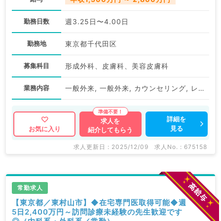
勤務日数
週3.25日〜4.00日
勤務地
東京都千代田区
募集科目
形成外科、皮膚科、美容皮膚科
業務内容
一般外来, 一般外来, カウンセリング, レーザー治療, レーザー脱毛, 注入
詳細を
求人を
見る
お気に入り
紹介してもらう
求人更新日 : 2025/12/09
求人No. : 675158
常勤求人
【東京都／東村山市】◆在宅専門医取得可能◆週
5日2,400万円～訪問診療未経験の先生歓迎です