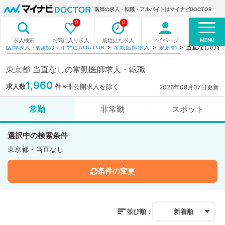
医師の求人・転職・アルバイトはマイナビDOCTOR
0
0
MENU
お気に入り求人
最近見た求人
マイページ
求人検索
医師求人・転職のマイナビDOCTOR
常勤医師求人
東京都
当直なしの常
東京都 当直なしの常勤医師求人・転職
1,960
求人数
件
※非公開求人を除く
2026年08月07日更新
常勤
非常勤
スポット
選択中の検索条件
東京都・当直なし
条件の変更
並び順：
新着順