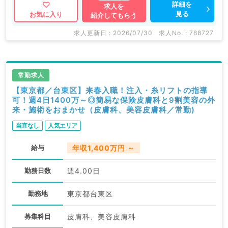
詳細を
求人を
見る
お気に入り
紹介してもらう
求人更新日 : 2026/07/30
求人No. : 788727
常勤求人
【東京都／台東区】来春入職！注入・糸リフトの指導
可！週4日1400万～◎簡易な保険皮膚科と9割美容の外
来・施術をおまかせ（皮膚科、美容皮膚科／常勤)
当直なし
人気エリア
給与
年収1,400万円 ～
勤務日数
週4.00日
勤務地
東京都台東区
募集科目
皮膚科、美容皮膚科