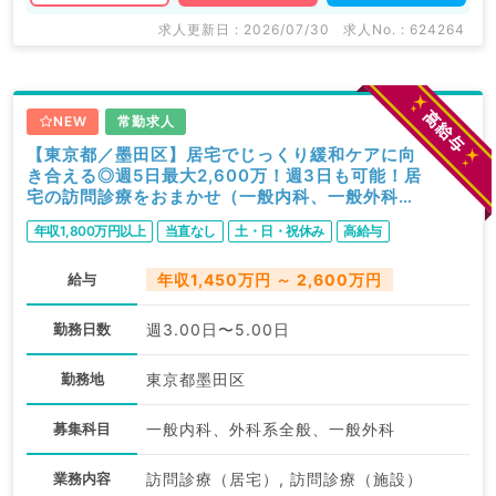
求人更新日 : 2026/07/30
求人No. : 624264
NEW
常勤求人
【東京都／墨田区】居宅でじっくり緩和ケアに向
き合える◎週5日最大2,600万！週3日も可能！居
宅の訪問診療をおまかせ（一般内科、一般外科／
常勤）
年収1,800万円以上
当直なし
土・日・祝休み
高給与
給与
年収1,450万円 ～ 2,600万円
勤務日数
週3.00日〜5.00日
勤務地
東京都墨田区
募集科目
一般内科、外科系全般、一般外科
業務内容
訪問診療（居宅）, 訪問診療（施設）