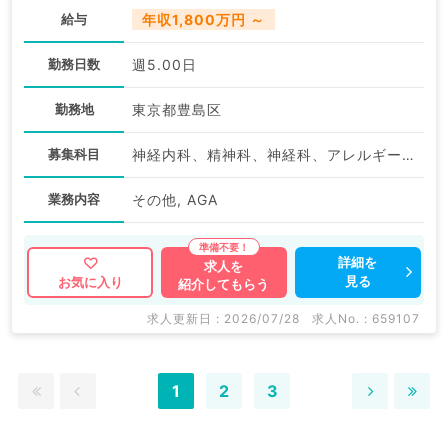
給与
年収1,800万円 ～
勤務日数
週5.00日
勤務地
東京都豊島区
募集科目
神経内科、精神科、神経科、アレルギー科、リウマチ科、小児科、整形外科、形成外科、美容外科、脳神経外科、呼吸器外科、心臓血管外科、小児外科、皮膚科、泌尿器科、産婦人科、産科、婦人科、眼科、耳鼻咽喉科、気管食道科、放射線科、リハビリテーション科、麻酔科、ペインクリニック、人工透析科、緩和ケア科、一般内科、循環器内科、呼吸器内科、消化器内科、内分泌・代謝内科、腎臓内科、老年内科、血液内科、外科系全般、一般外科、消化器外科、乳腺外科、総合診療科、美容皮膚科、健診・人間ドック、救急科・ＩＣＵ、病理科、基礎医学系、膠原病科、スポーツ整形外科、大腸・肛門外科、産業医、脊髄・脊椎外科、科目不問
業務内容
その他, AGA
詳細を
求人を
見る
お気に入り
紹介してもらう
求人更新日 : 2026/07/28
求人No. : 659107
1
2
3