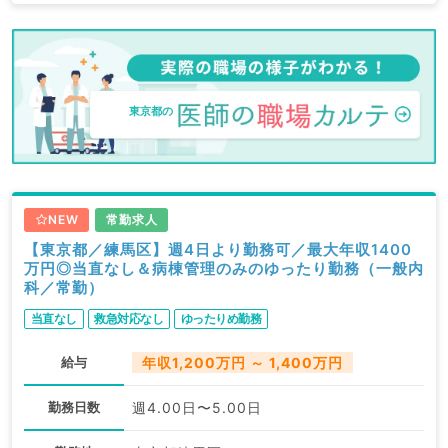
東京都の
NEW
常勤求人
【東京都／練馬区】週4日より勤務可／最大年収1400
万円◎当直なし＆病棟管理のみのゆったり勤務（一般内
科／常勤）
当直なし
救急対応なし
ゆったりめ勤務
給与
年収1,200万円 ～ 1,400万円
勤務日数
週4.00日〜5.00日