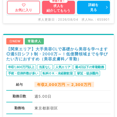
詳細を
求人を
見る
お気に入り
紹介してもらう
求人更新日 : 2026/08/04
求人No. : 655901
NEW
常勤求人
【関東エリア】大手美容CLで基礎から美容を学べます
◎週5日シフト制・2000万～！低侵襲領域までを学び
たい方におすすめ（美容皮膚科／常勤）
年収1,800万円以上
当直なし
人気エリア
週4日以下の常勤勤務
手術・症例件数が多い
転科ＯＫ・未経験歓迎
駅近・徒歩圏内
給与
年収2,000万円 ～ 2,300万円
勤務日数
週5.00日
勤務地
東京都新宿区