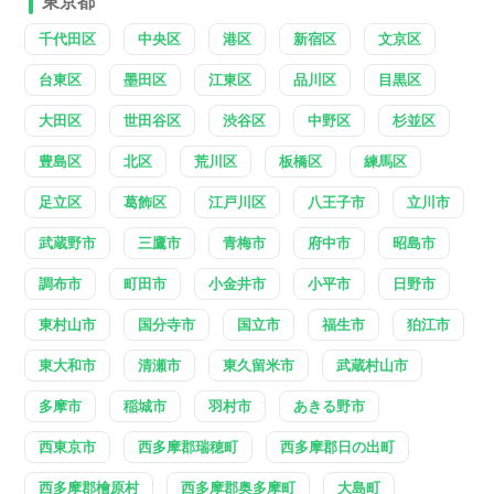
東京都
千代田区
中央区
港区
新宿区
文京区
台東区
墨田区
江東区
品川区
目黒区
大田区
世田谷区
渋谷区
中野区
杉並区
豊島区
北区
荒川区
板橋区
練馬区
足立区
葛飾区
江戸川区
八王子市
立川市
武蔵野市
三鷹市
青梅市
府中市
昭島市
調布市
町田市
小金井市
小平市
日野市
東村山市
国分寺市
国立市
福生市
狛江市
東大和市
清瀬市
東久留米市
武蔵村山市
多摩市
稲城市
羽村市
あきる野市
西東京市
西多摩郡瑞穂町
西多摩郡日の出町
西多摩郡檜原村
西多摩郡奥多摩町
大島町