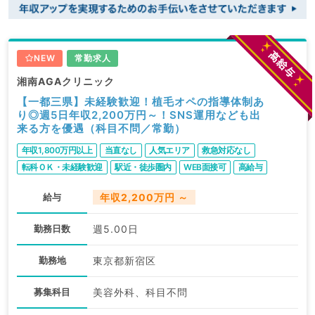
NEW
常勤求人
湘南AGAクリニック
【一都三県】未経験歓迎！植毛オペの指導体制あ
り◎週5日年収2,200万円～！SNS運用なども出
来る方を優遇（科目不問／常勤）
年収1,800万円以上
当直なし
人気エリア
救急対応なし
転科ＯＫ・未経験歓迎
駅近・徒歩圏内
WEB面接可
高給与
給与
年収2,200万円 ～
勤務日数
週5.00日
勤務地
東京都新宿区
募集科目
美容外科、科目不問