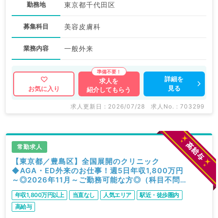
勤務地
東京都千代田区
募集科目
美容皮膚科
業務内容
一般外来
詳細を
求人を
見る
お気に入り
紹介してもらう
求人更新日 : 2026/07/28
求人No. : 703299
常勤求人
【東京都／豊島区】全国展開のクリニック
◆AGA・ED外来のお仕事！週5日年収1,800万円
～◎2026年11月～ご勤務可能な方◎（科目不問
／常勤）
年収1,800万円以上
当直なし
人気エリア
駅近・徒歩圏内
高給与