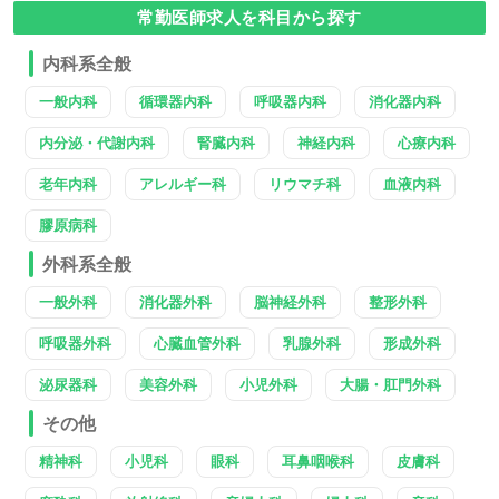
常勤医師求人を科目から探す
内科系全般
一般内科
循環器内科
呼吸器内科
消化器内科
内分泌・代謝内科
腎臓内科
神経内科
心療内科
老年内科
アレルギー科
リウマチ科
血液内科
膠原病科
外科系全般
一般外科
消化器外科
脳神経外科
整形外科
呼吸器外科
心臓血管外科
乳腺外科
形成外科
泌尿器科
美容外科
小児外科
大腸・肛門外科
その他
精神科
小児科
眼科
耳鼻咽喉科
皮膚科