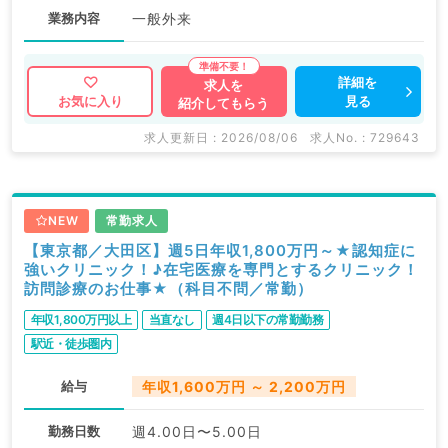
業務内容
一般外来
詳細を
求人を
見る
お気に入り
紹介してもらう
求人更新日 : 2026/08/06
求人No. : 729643
NEW
常勤求人
【東京都／大田区】週5日年収1,800万円～★認知症に
強いクリニック！♪在宅医療を専門とするクリニック！
訪問診療のお仕事★（科目不問／常勤）
年収1,800万円以上
当直なし
週4日以下の常勤勤務
駅近・徒歩圏内
給与
年収1,600万円 ～ 2,200万円
勤務日数
週4.00日〜5.00日