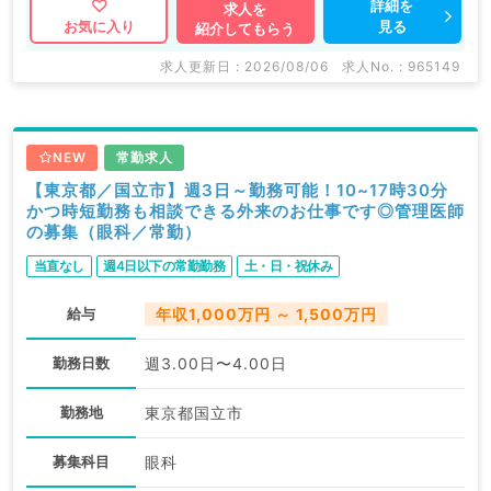
詳細を
求人を
見る
お気に入り
紹介してもらう
求人更新日 : 2026/08/06
求人No. : 965149
NEW
常勤求人
【東京都／国立市】週3日～勤務可能！10~17時30分
かつ時短勤務も相談できる外来のお仕事です◎管理医師
の募集（眼科／常勤）
当直なし
週4日以下の常勤勤務
土・日・祝休み
給与
年収1,000万円 ～ 1,500万円
勤務日数
週3.00日〜4.00日
勤務地
東京都国立市
募集科目
眼科