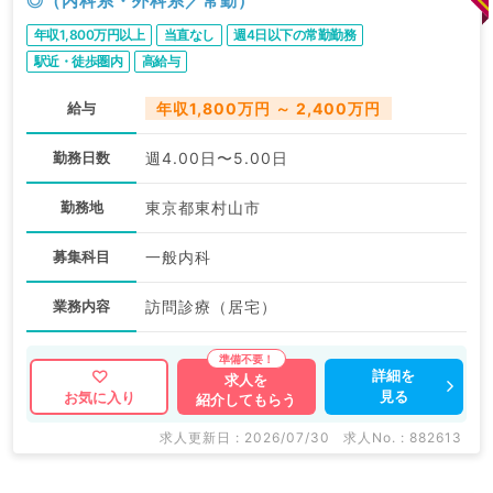
◎（内科系・外科系／常勤）
年収1,800万円以上
当直なし
週4日以下の常勤勤務
駅近・徒歩圏内
高給与
給与
年収1,800万円 ～ 2,400万円
勤務日数
週4.00日〜5.00日
勤務地
東京都東村山市
募集科目
一般内科
業務内容
訪問診療（居宅）
詳細を
求人を
見る
お気に入り
紹介してもらう
求人更新日 : 2026/07/30
求人No. : 882613