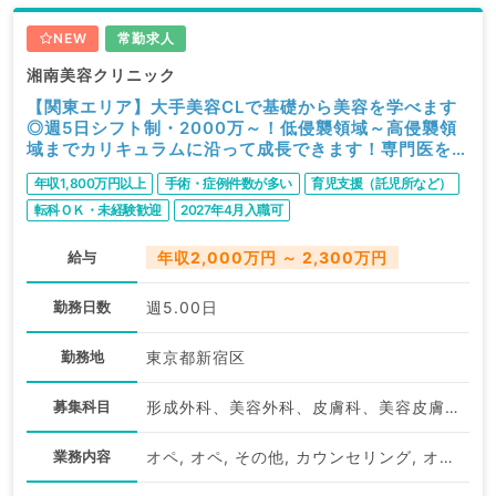
NEW
常勤求人
湘南美容クリニック
【関東エリア】大手美容CLで基礎から美容を学べます
◎週5日シフト制・2000万～！低侵襲領域～高侵襲領
域までカリキュラムに沿って成長できます！専門医をお
持ちの方なら2300万からスタート可（美容外科／常
年収1,800万円以上
手術・症例件数が多い
育児支援（託児所など）
勤）
転科ＯＫ・未経験歓迎
2027年4月入職可
給与
年収2,000万円 ～ 2,300万円
勤務日数
週5.00日
勤務地
東京都新宿区
募集科目
形成外科、美容外科、皮膚科、美容皮膚科、科目不問
業務内容
オペ, オペ, その他, カウンセリング, オペ, SNS運用