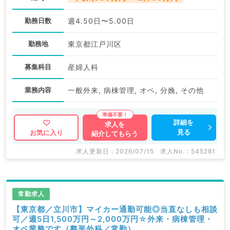
勤務日数
週4.50日〜5.00日
勤務地
東京都江戸川区
募集科目
産婦人科
業務内容
一般外来, 病棟管理, オペ, 分娩, その他
詳細を
求人を
見る
お気に入り
紹介してもらう
求人更新日 : 2026/07/15
求人No. : 545281
常勤求人
【東京都／立川市】マイカー通勤可能◎当直なしも相談
可／週5日1,500万円～2,000万円☆外来・病棟管理・
オペ業務です（整形外科／常勤）