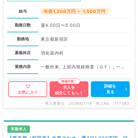
給与
年収1,200万円 ～ 1,500万円
勤務日数
週4.00日〜5.00日
勤務地
東京都新宿区
募集科目
消化器内科
業務内容
一般外来, 上部内視鏡検査（ＧＦ）, 一般健診・人間ドック, 巡回健診, 予防接種, その他
詳細を
求人を
見る
お気に入り
紹介してもらう
求人更新日 : 2026/07/14
求人No. : 717383
常勤求人