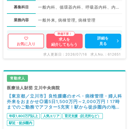
募集科目
一般内科、循環器内科、呼吸器内科、内分泌・代謝内科、総合診療科
業務内容
一般外来, 病棟管理, 病棟管理
詳細を
求人を
見る
お気に入り
紹介してもらう
求人更新日 : 2026/07/16
求人No. : 612651
常勤求人
医療法人財団 立川中央病院
【東京都／立川市】良性腫瘍のオペ・病棟管理・婦人科
外来をおまかせ◎週5日1,500万円～2,000万円！17時
までのご勤務でアフター5充実！駅から徒歩圏内の地域
中核病院です（婦人科／常勤）
年収1,800万円以上
人気エリア
育児支援（託児所など）
駅近・徒歩圏内