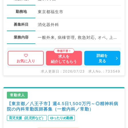
勤務地
東京都福生市
募集科目
消化器外科
業務内容
一般外来, 病棟管理, 救急対応, オペ, 上部内視鏡検査（ＧＦ）, 下部内視鏡検査（ＣＦ）
詳細を
求人を
見る
お気に入り
紹介してもらう
求人更新日 : 2026/07/23
求人No. : 733549
常勤求人
【東京都／八王子市】週4.5日1,500万円～◎精神科病
院の内科常勤医師募集（一般内科／常勤）
育児支援（託児所など）
ゆったりめ勤務