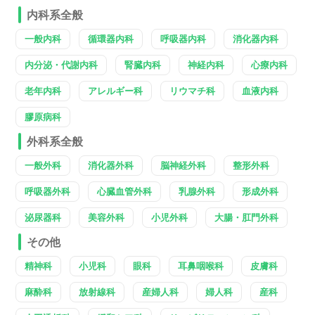
内科系全般
一般内科
循環器内科
呼吸器内科
消化器内科
内分泌・代謝内科
腎臓内科
神経内科
心療内科
老年内科
アレルギー科
リウマチ科
血液内科
膠原病科
外科系全般
一般外科
消化器外科
脳神経外科
整形外科
呼吸器外科
心臓血管外科
乳腺外科
形成外科
泌尿器科
美容外科
小児外科
大腸・肛門外科
その他
精神科
小児科
眼科
耳鼻咽喉科
皮膚科
麻酔科
放射線科
産婦人科
婦人科
産科