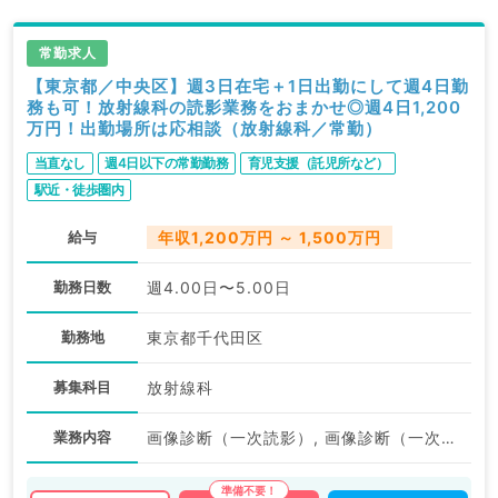
常勤求人
【東京都／中央区】週3日在宅＋1日出勤にして週4日勤
務も可！放射線科の読影業務をおまかせ◎週4日1,200
万円！出勤場所は応相談（放射線科／常勤）
当直なし
週4日以下の常勤勤務
育児支援（託児所など）
駅近・徒歩圏内
給与
年収1,200万円 ～ 1,500万円
勤務日数
週4.00日〜5.00日
勤務地
東京都千代田区
募集科目
放射線科
業務内容
画像診断（一次読影）, 画像診断（一次読影）, 画像診断（一次読影）, 画像診断（二次読影）