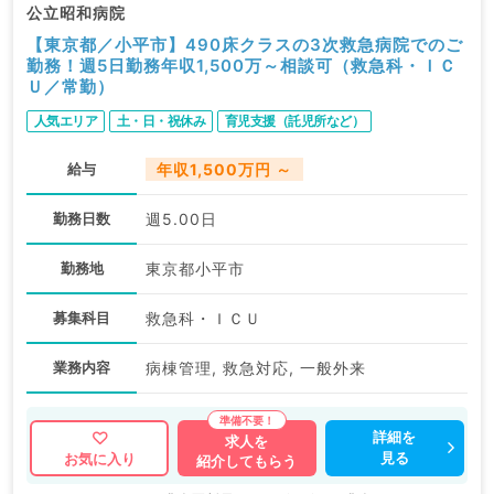
公立昭和病院
【東京都／小平市】490床クラスの3次救急病院でのご
勤務！週5日勤務年収1,500万～相談可（救急科・ＩＣ
Ｕ／常勤）
人気エリア
土・日・祝休み
育児支援（託児所など）
給与
年収1,500万円 ～
勤務日数
週5.00日
勤務地
東京都小平市
募集科目
救急科・ＩＣＵ
業務内容
病棟管理, 救急対応, 一般外来
詳細を
求人を
見る
お気に入り
紹介してもらう