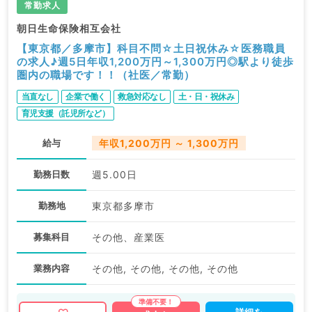
常勤求人
朝日生命保険相互会社
【東京都／多摩市】科目不問☆土日祝休み☆医務職員
の求人♪週5日年収1,200万円～1,300万円◎駅より徒歩
圏内の職場です！！（社医／常勤）
当直なし
企業で働く
救急対応なし
土・日・祝休み
育児支援（託児所など）
給与
年収1,200万円 ～ 1,300万円
勤務日数
週5.00日
勤務地
東京都多摩市
募集科目
その他、産業医
業務内容
その他, その他, その他, その他