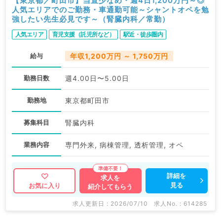
【東京都／町田市】当直少なめ・週4日1,200万円～◎
人気エリアでのご勤務・車通勤可能～シャントオペを勉
強したい先生必見です～（腎臓内科／常勤）
人気エリア
育児支援（託児所など）
駅近・徒歩圏内
給与
年収1,200万円 ～ 1,750万円
勤務日数
週4.00日〜5.00日
勤務地
東京都町田市
募集科目
腎臓内科
業務内容
専門外来, 病棟管理, 透析管理, オペ
詳細を
求人を
見る
お気に入り
紹介してもらう
求人更新日 : 2026/07/10
求人No. : 614285