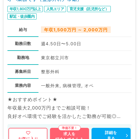
年収1,800万円以上
人気エリア
育児支援（託児所など）
駅近・徒歩圏内
給与
年収1,500万円 ～ 2,000万円
勤務日数
週4.50日〜5.00日
勤務地
東京都立川市
募集科目
整形外科
業務内容
一般外来, 病棟管理, オペ
★おすすめポイント★
年収最大2,000万円までご相談可能！
良好オペ環境でご経験を活かしたご勤務が可能◎
駅から徒歩圏内の病院でのご勤務です。
詳細を
求人を
見る
お気に入り