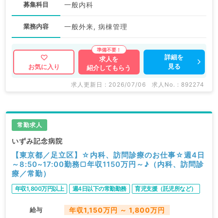
募集科目
一般内科
業務内容
一般外来, 病棟管理
詳細を
求人を
見る
お気に入り
紹介してもらう
求人更新日 : 2026/07/06
求人No. : 892274
常勤求人
いずみ記念病院
【東京都／足立区】☆内科、訪問診療のお仕事☆週4日
～8:50~17:00勤務▢年収1150万円～♪（内科、訪問診
療／常勤）
年収1,800万円以上
週4日以下の常勤勤務
育児支援（託児所など）
給与
年収1,150万円 ～ 1,800万円