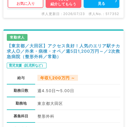
見る
お気に入り
紹介してもらう
関求人はもちろんのこと、
掲載情報以外にも産業医等の企業系求人も多数扱ってい
求人更新日 : 2026/07/23
求人No. : 517352
ます。
求人内容の詳細等はお気軽にお問合せ下さい。
常勤求人
【東京都／大田区】アクセス良好！人気のエリア駅チカ
求人◎／外来・病棟・オペ／週5日1,200万円～／2次救
急病院（整形外科／常勤）
育児支援（託児所など）
給与
年収1,200万円 ～
勤務日数
週4.50日〜5.00日
勤務地
東京都大田区
募集科目
整形外科