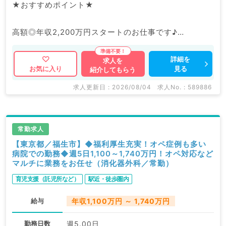
★おすすめポイント★
高額◎年収2,200万円スタートのお仕事です♪
美容未経験の先生への教育環境も充実しております。
詳細を
求人を
見る
お気に入り
紹介してもらう
マイナビDOCTORでは病院やクリニックなどの医療機
関求人はもちろんのこと、
求人更新日 : 2026/08/04
求人No. : 589886
掲載情報以外にも産業医等の企業系求人も多数扱ってい
ます。
人内容の詳細等はお気軽にお問合せ下さい。
常勤求人
【東京都／福生市】◆福利厚生充実！オペ症例も多い
病院での勤務◆週5日1,100～1,740万円！オペ対応など
マルチに業務をお任せ（消化器外科／常勤）
育児支援（託児所など）
駅近・徒歩圏内
給与
年収1,100万円 ～ 1,740万円
勤務日数
週5.00日