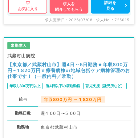
詳細を
求人を
見る
お気に入り
紹介してもらう
求人更新日 : 2026/07/08
求人No. : 725015
常勤求人
武蔵村山病院
【東京都／武蔵村山市】週4日～5日勤務★年収800万
円～1,820万円☆療養病棟or地域包括ケア病棟管理のお
仕事です！（一般内科／常勤）
年収1,800万円以上
週4日以下の常勤勤務
育児支援（託児所など）
給与
年収800万円 ～ 1,820万円
勤務日数
週4.00日〜5.00日
勤務地
東京都武蔵村山市