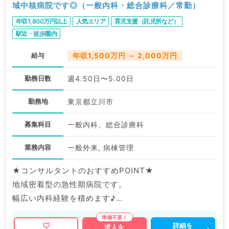
域中核病院です◎（一般内科・総合診療科／常勤）
年収1,800万円以上
人気エリア
育児支援（託児所など）
駅近・徒歩圏内
給与
年収1,500万円 ～ 2,000万円
勤務日数
週4.50日〜5.00日
勤務地
東京都立川市
募集科目
一般内科、総合診療科
業務内容
一般外来, 病棟管理
★コンサルタントのおすすめPOINT★
地域密着型の急性期病院です。
幅広い内科経験を積めます♪
マイナビDOCTORでは病院やクリニックなどの医療機
詳細を
求人を