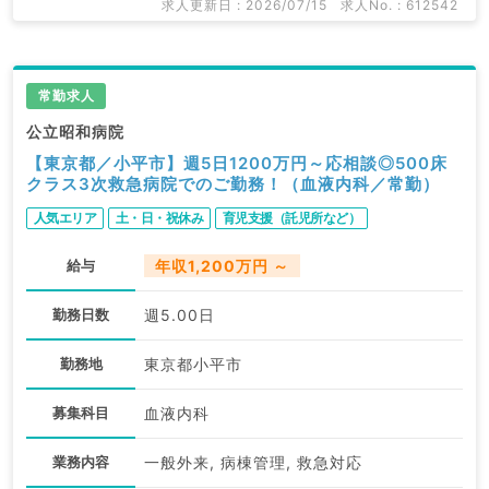
求人更新日 : 2026/07/15
求人No. : 612542
常勤求人
公立昭和病院
【東京都／小平市】週5日1200万円～応相談◎500床
クラス3次救急病院でのご勤務！（血液内科／常勤）
人気エリア
土・日・祝休み
育児支援（託児所など）
給与
年収1,200万円 ～
勤務日数
週5.00日
勤務地
東京都小平市
募集科目
血液内科
業務内容
一般外来, 病棟管理, 救急対応