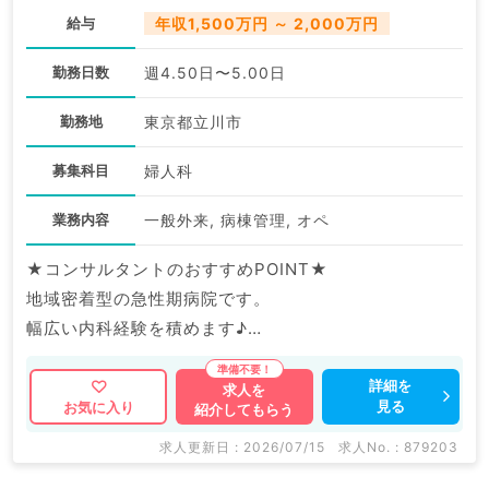
給与
年収1,500万円 ～ 2,000万円
勤務日数
週4.50日〜5.00日
勤務地
東京都立川市
募集科目
婦人科
業務内容
一般外来, 病棟管理, オペ
★コンサルタントのおすすめPOINT★
地域密着型の急性期病院です。
幅広い内科経験を積めます♪
マイナビDOCTORでは病院やクリニックなどの医療機
詳細を
求人を
見る
お気に入り
紹介してもらう
関求人はもちろんのこと、
掲載情報以外にも産業医等の企業系求人も多数扱ってい
求人更新日 : 2026/07/15
求人No. : 879203
ます。