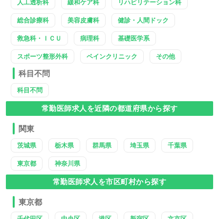
人工透析科
緩和ケア科
リハビリテーション科
総合診療科
美容皮膚科
健診・人間ドック
救急科・ＩＣＵ
病理科
基礎医学系
スポーツ整形外科
ペインクリニック
その他
科目不問
科目不問
常勤医師求人を近隣の都道府県から探す
関東
茨城県
栃木県
群馬県
埼玉県
千葉県
東京都
神奈川県
常勤医師求人を市区町村から探す
東京都
千代田区
中央区
港区
新宿区
文京区