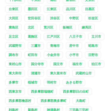
台東区
墨田区
江東区
品川区
目黒区
大田区
世田谷区
渋谷区
中野区
杉並区
豊島区
北区
荒川区
板橋区
練馬区
足立区
葛飾区
江戸川区
八王子市
立川市
武蔵野市
三鷹市
青梅市
府中市
昭島市
調布市
町田市
小金井市
小平市
日野市
東村山市
国分寺市
国立市
福生市
狛江市
東大和市
清瀬市
東久留米市
武蔵村山市
多摩市
稲城市
羽村市
あきる野市
西東京市
西多摩郡瑞穂町
西多摩郡日の出町
西多摩郡檜原村
西多摩郡奥多摩町
大島町
利島村
新島村
神津島村
三宅島三宅村