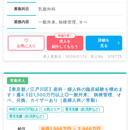
募集科目
乳腺外科
業務内容
一般外来, 病棟管理, オペ
詳細を
求人を
見る
お気に入り
紹介してもらう
求人更新日 : 2026/07/15
求人No. : 574775
常勤求人
【東京都／江戸川区】産科・婦人科の臨床経験を積めま
す！週4.5日1,500万円以上◎一般外来、 病棟管理、オ
ペ、分娩、カイザーあり（産婦人科／常勤）
年収1,800万円以上
人気エリア
育児支援（託児所など）
育児支援（託児所など）
給与
年収1,500万円 ～ 2,000万円