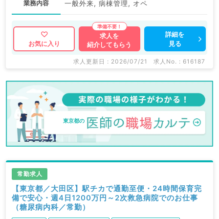
業務内容
一般外来, 病棟管理, オペ
詳細を
求人を
見る
お気に入り
紹介してもらう
求人更新日 : 2026/07/21
求人No. : 616187
東京都の
常勤求人
【東京都／大田区】駅チカで通勤至便・24時間保育完
備で安心・週4日1200万円～2次救急病院でのお仕事
（糖尿病内科／常勤）