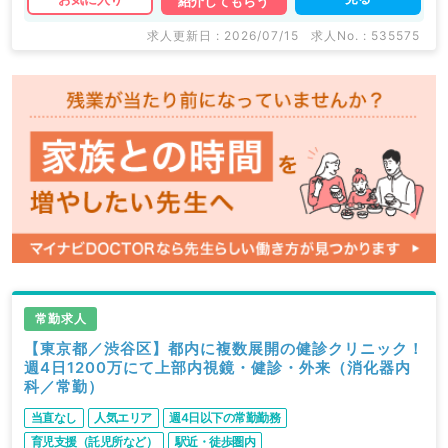
紹介してもらう
マイナビDOCTORでは病院やクリニックなどの医療機
求人更新日 : 2026/07/15
求人No. : 535575
関求人はもちろんのこと、
産業医等の企業系求人も多数扱っています。
求人内容の詳細等はお気軽にお問合せ下さい。
常勤求人
【東京都／渋谷区】都内に複数展開の健診クリニック！
週4日1200万にて上部内視鏡・健診・外来（消化器内
科／常勤）
当直なし
人気エリア
週4日以下の常勤勤務
育児支援（託児所など）
駅近・徒歩圏内