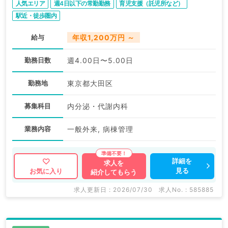
人気エリア
週4日以下の常勤勤務
育児支援（託児所など）
駅近・徒歩圏内
給与
年収1,200万円 ～
勤務日数
週4.00日〜5.00日
勤務地
東京都大田区
募集科目
内分泌・代謝内科
業務内容
一般外来, 病棟管理
詳細を
求人を
見る
お気に入り
紹介してもらう
求人更新日 : 2026/07/30
求人No. : 585885