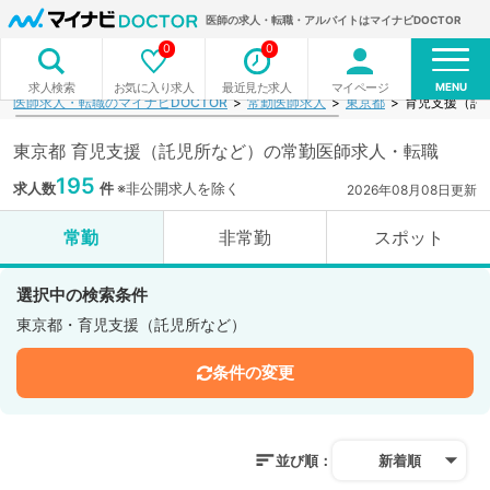
医師の求人・転職・アルバイトはマイナビDOCTOR
0
0
MENU
お気に入り求人
最近見た求人
マイページ
求人検索
医師求人・転職のマイナビDOCTOR
常勤医師求人
東京都
育児支援（託
東京都 育児支援（託児所など）の常勤医師求人・転職
195
求人数
件
※非公開求人を除く
2026年08月08日更新
常勤
非常勤
スポット
選択中の検索条件
東京都・育児支援（託児所など）
条件の変更
並び順：
新着順