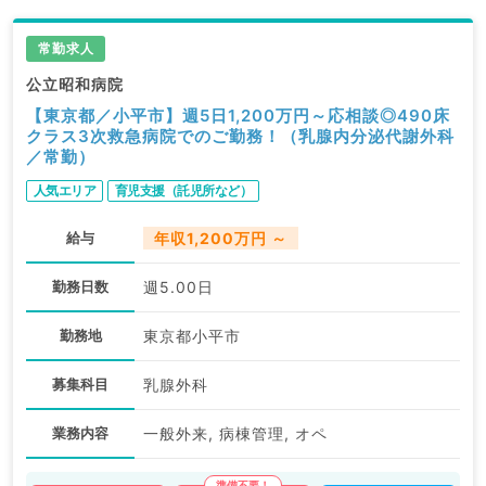
求人内容の詳細等はお気軽にお問合せ下さい。
常勤求人
公立昭和病院
【東京都／小平市】週5日1,200万円～応相談◎490床
クラス3次救急病院でのご勤務！（乳腺内分泌代謝外科
／常勤）
人気エリア
育児支援（託児所など）
給与
年収1,200万円 ～
勤務日数
週5.00日
勤務地
東京都小平市
募集科目
乳腺外科
業務内容
一般外来, 病棟管理, オペ