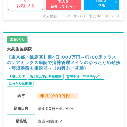
詳細を
求人を
見る
お気に入り
紹介してもらう
求人更新日 : 2026/07/21
求人No. : 696119
常勤求人
大泉生協病院
【東京都／練馬区】週4日1000万円～◎100床クラス
のケアミックス病院で病棟管理メインのゆったりめ勤務
～時短勤務も相談可～（内科系／常勤）
人気エリア
週4日以下の常勤勤務
育児支援（託児所など）
ゆったりめ勤務
給与
年収1,000万円 ～
勤務日数
週4.00日〜5.00日
勤務地
東京都練馬区