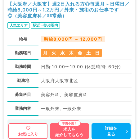
【大阪府／大阪市】週2日入れる方◎毎週月～日曜日／
時給8,000円～1.2万円／外来・施術のお仕事です
◎（美容皮膚科／非常勤）
人気エリア
駅近・徒歩圏内
給与
時給8,000円 ～ 12,000円
月
火
水
木
金
土
日
勤務曜日
勤務時間
日勤:10:00〜19:00 (休憩時間: 60分)
勤務地
大阪府大阪市北区
募集科目
美容外科、美容皮膚科
業務内容
一般外来, 一般外来
詳細を
求人を
見る
お気に入り
紹介してもらう