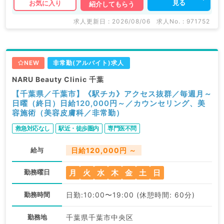
見る
お気に入り
紹介してもらう
求人更新日 : 2026/08/06
求人No. : 971752
NEW
非常勤(アルバイト)求人
NARU Beauty Clinic 千葉
【千葉県／千葉市】《駅チカ》アクセス抜群／毎週月～
日曜（終日）日給120,000円～／カウンセリング、美
容施術（美容皮膚科／非常勤）
救急対応なし
駅近・徒歩圏内
専門医不問
給与
日給120,000円 ～
月
火
水
木
金
土
日
勤務曜日
勤務時間
日勤:10:00〜19:00 (休憩時間: 60分)
勤務地
千葉県千葉市中央区