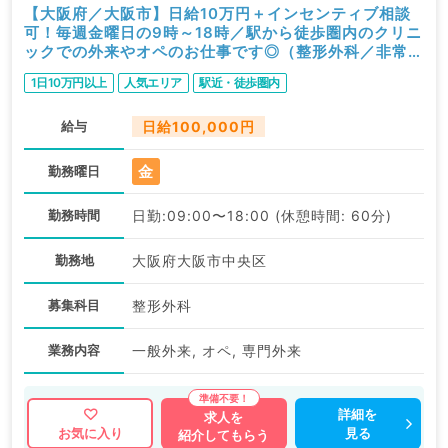
【大阪府／大阪市】日給10万円＋インセンティブ相談
可！毎週金曜日の9時～18時／駅から徒歩圏内のクリニ
ックでの外来やオペのお仕事です◎（整形外科／非常
勤）
1日10万円以上
人気エリア
駅近・徒歩圏内
給与
日給100,000円
金
勤務曜日
勤務時間
日勤:09:00〜18:00 (休憩時間: 60分)
勤務地
大阪府大阪市中央区
募集科目
整形外科
業務内容
一般外来, オペ, 専門外来
詳細を
求人を
見る
お気に入り
紹介してもらう