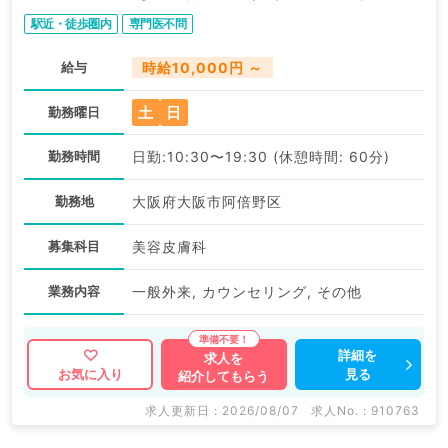
勤）
駅近・徒歩圏内
専門医不問
給与
時給10,000円 ～
土
日
勤務曜日
勤務時間
日勤:10:30〜19:30 (休憩時間: 60分)
勤務地
大阪府大阪市阿倍野区
募集科目
美容皮膚科
業務内容
一般外来, カウンセリング, その他
詳細を
求人を
見る
お気に入り
紹介してもらう
求人更新日 : 2026/08/07
求人No. : 910763