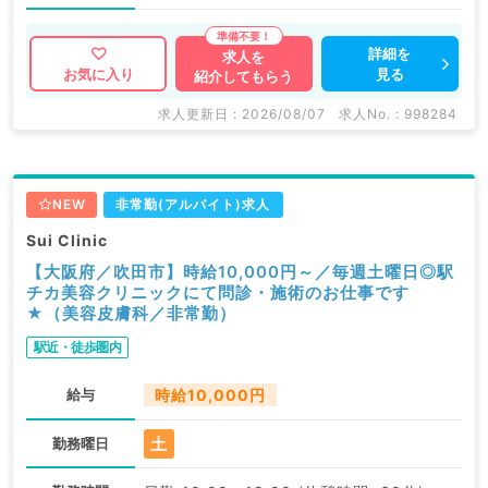
詳細を
求人を
見る
お気に入り
紹介してもらう
求人更新日 : 2026/08/07
求人No. : 998284
NEW
非常勤(アルバイト)求人
Sui Clinic
【大阪府／吹田市】時給10,000円～／毎週土曜日◎駅
チカ美容クリニックにて問診・施術のお仕事です
★（美容皮膚科／非常勤）
駅近・徒歩圏内
給与
時給10,000円
土
勤務曜日