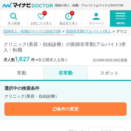
医師の求人・転職・アルバイトはマイナビDOCTOR
0
0
MENU
お気に入り求人
最近見た求人
マイページ
求人検索
医師求人・転職のマイナビDOCTOR
医師非常勤(アルバイト)求人
クリニッ
クリニック(美容・自由診療）の医師非常勤(アルバイト)求
人・転職
1,627
求人数
件
※非公開求人を除く
2026年08月08日更新
常勤
非常勤
スポット
選択中の検索条件
クリニック(美容・自由診療）
条件の変更