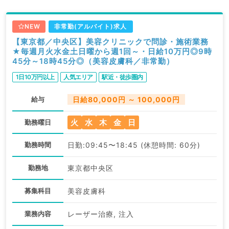
NEW
非常勤(アルバイト)求人
【東京都／中央区】美容クリニックで問診・施術業務
★毎週月火水金土日曜から週1回～・日給10万円◎9時
45分～18時45分◎（美容皮膚科／非常勤）
1日10万円以上
人気エリア
駅近・徒歩圏内
給与
日給80,000円 ～ 100,000円
火
水
木
金
日
勤務曜日
勤務時間
日勤:09:45〜18:45 (休憩時間: 60分)
勤務地
東京都中央区
募集科目
美容皮膚科
業務内容
レーザー治療, 注入