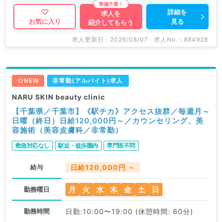
詳細を
求人を
見る
お気に入り
紹介してもらう
求人更新日 : 2026/08/07
求人No. : 884928
NEW
非常勤(アルバイト)求人
NARU SKIN beauty clinic
【千葉県／千葉市】《駅チカ》アクセス抜群／毎週月～
日曜（終日）日給120,000円～／カウンセリング、美
容施術（美容皮膚科／非常勤）
救急対応なし
駅近・徒歩圏内
専門医不問
給与
日給120,000円 ～
月
火
水
木
金
土
日
勤務曜日
勤務時間
日勤:10:00〜19:00 (休憩時間: 60分)