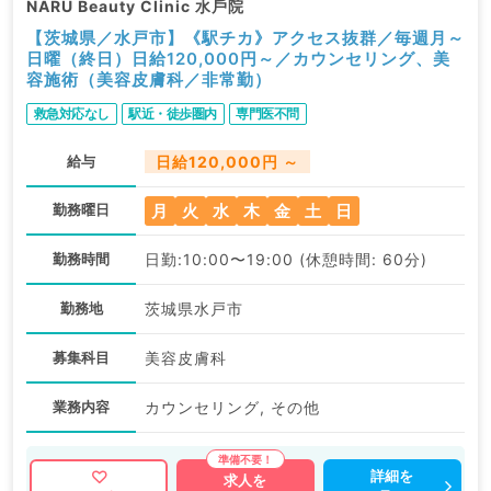
NARU Beauty Clinic ⽔⼾院
【茨城県／水戸市】《駅チカ》アクセス抜群／毎週月～
日曜（終日）日給120,000円～／カウンセリング、美
容施術（美容皮膚科／非常勤）
救急対応なし
駅近・徒歩圏内
専門医不問
給与
日給120,000円 ～
月
火
水
木
金
土
日
勤務曜日
勤務時間
日勤:10:00〜19:00 (休憩時間: 60分)
勤務地
茨城県水戸市
募集科目
美容皮膚科
業務内容
カウンセリング, その他
詳細を
求人を