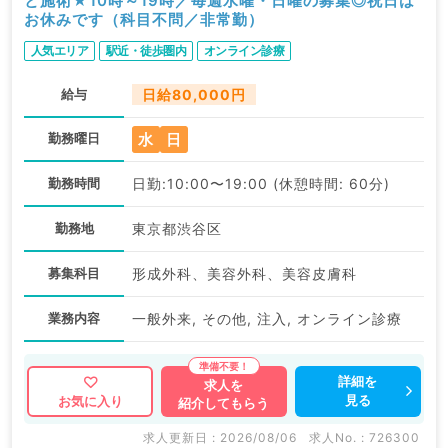
と施術★10時～19時／毎週水曜・日曜の募集◎祝日は
お休みです（科目不問／非常勤）
人気エリア
駅近・徒歩圏内
オンライン診療
給与
日給80,000円
水
日
勤務曜日
勤務時間
日勤:10:00〜19:00 (休憩時間: 60分)
勤務地
東京都渋谷区
募集科目
形成外科、美容外科、美容皮膚科
業務内容
一般外来, その他, 注入, オンライン診療
詳細を
求人を
見る
お気に入り
紹介してもらう
求人更新日 : 2026/08/06
求人No. : 726300