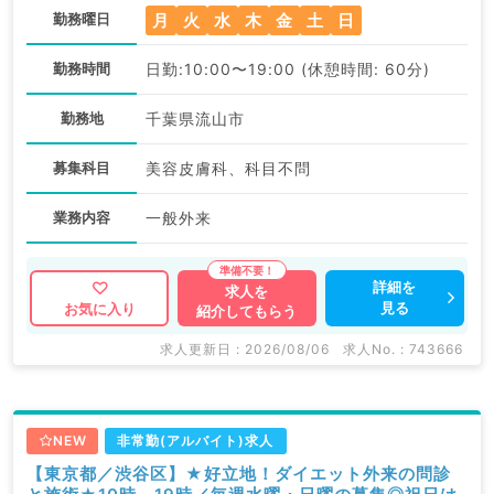
月
火
水
木
金
土
日
勤務曜日
勤務時間
日勤:10:00〜19:00 (休憩時間: 60分)
勤務地
千葉県流山市
募集科目
美容皮膚科、科目不問
業務内容
一般外来
詳細を
求人を
見る
お気に入り
紹介してもらう
求人更新日 : 2026/08/06
求人No. : 743666
NEW
非常勤(アルバイト)求人
【東京都／渋谷区】★好立地！ダイエット外来の問診