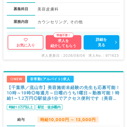
募集科目
美容皮膚科
業務内容
カウンセリング, その他
詳細を
求人を
見る
お気に入り
紹介してもらう
求人更新日 : 2026/08/06
求人No. : 971623
NEW
非常勤(アルバイト)求人
【千葉県／流山市】美容施術未経験の先生も応募可能！
10時～19時◎毎週月～日曜のうち1曜日～勤務可能！時
給1～1.2万円◎駅徒歩1分でアクセス便利です（美容皮
膚科・科目不問／非常勤）
時給1.3万円以上
駅近・徒歩圏内
給与
時給10,000円 ～ 13,000円