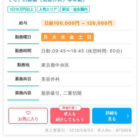
1日10万円以上
人気エリア
駅近・徒歩圏内
給与
日給100,000円 ～ 120,000円
月
火
水
金
土
日
勤務曜日
勤務時間
日勤:09:45〜18:45 (休憩時間: 60分)
勤務地
東京都中央区
募集科目
美容外科
業務内容
脂肪吸引, 二重切開
詳細を
求人を
見る
お気に入り
紹介してもらう
求人更新日 : 2026/08/03
求人No. : 875609