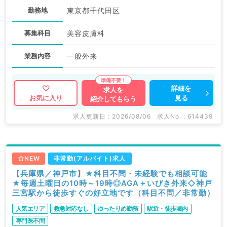
勤務地
東京都千代田区
募集科目
美容皮膚科
業務内容
一般外来
詳細を
求人を
見る
お気に入り
紹介してもらう
求人更新日 : 2026/08/06
求人No. : 614439
NEW
非常勤(アルバイト)求人
【兵庫県／神戸市】★科目不問・未経験でも相談可能
★毎週土曜日の10時～19時◎AGA＋いびき外来◇神戸
三宮駅から徒歩すぐの好立地です（科目不問／非常勤）
人気エリア
救急対応なし
ゆったりめ勤務
駅近・徒歩圏内
専門医不問