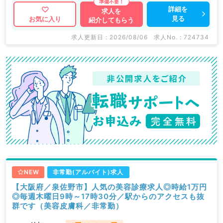
詳細を
求人を
見る
お気に入り
紹介してもらう
求人更新日 : 2026/08/06
求人No. : 724734
NEW
非常勤(アルバイト)求人
【大阪府／泉佐野市】人気の美容診療求人◎時給1万円
◎毎週木曜日9時～17時30分／駅からのアクセスも抜
群です（美容皮膚科／非常勤）