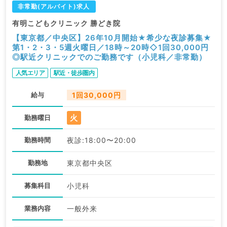
非常勤(アルバイト)求人
有明こどもクリニック 勝どき院
【東京都／中央区】26年10月開始★希少な夜診募集★
第1・2・3・5週火曜日／18時～20時◇1回30,000円
◎駅近クリニックでのご勤務です（小児科／非常勤）
人気エリア
駅近・徒歩圏内
給与
1回30,000円
火
勤務曜日
勤務時間
夜診:18:00〜20:00
勤務地
東京都中央区
募集科目
小児科
業務内容
一般外来