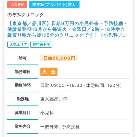
NEW
非常勤(アルバイト)求人
のぞみクリニック
【東京都／品川区】日給9万円の小児外来・予防接種・
健診業務◎10月から毎週火・金曜日／9時～18時半☆
最寄り駅から徒歩5分のクリニックです！（小児科／非
常勤）
人気エリア
専門医不問
給与
日給90,000円
火
金
勤務曜日
勤務時間
日勤:09:00〜18:30 (休憩時間: 120分)
勤務地
東京都品川区
募集科目
小児科
業務内容
一般外来, 予防接種