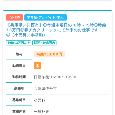
NEW
非常勤(アルバイト)求人
【兵庫県／川西市】◎毎週木曜日の16時～19時◎時給
1.3万円◎駅チカクリニックにて外来のお仕事です
◎（小児科／非常勤）
時給1.3万円以上
駅近・徒歩圏内
給与
時給13,000円
木
勤務曜日
勤務時間
日勤午後:16:00〜19:00
勤務地
兵庫県伊丹市
募集科目
小児科
業務内容
一般外来