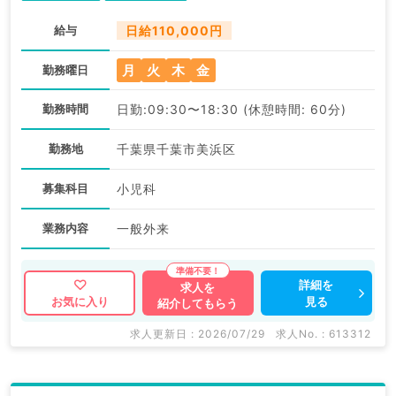
給与
日給110,000円
月
火
木
金
勤務曜日
勤務時間
日勤:09:30〜18:30 (休憩時間: 60分)
勤務地
千葉県千葉市美浜区
募集科目
小児科
業務内容
一般外来
詳細を
求人を
見る
お気に入り
紹介してもらう
求人更新日 : 2026/07/29
求人No. : 613312