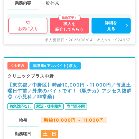
業務内容
一般外来
詳細を
求人を
見る
お気に入り
紹介してもらう
求人更新日 : 2026/08/04
求人No. : 924957
NEW
非常勤(アルバイト)求人
クリニックプラス中野
【東京都／中野区】時給10,000円～11,000円／毎週土
曜日午前／外来のバイトです！《駅チカ》アクセス抜群
◎（小児科／非常勤）
救急対応なし
駅近・徒歩圏内
専門医不問
給与
時給10,000円 ～ 11,000円
土
日
勤務曜日