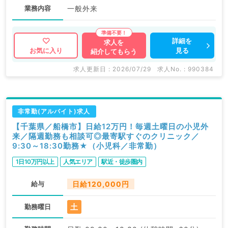
業務内容
一般外来
詳細を
求人を
見る
お気に入り
紹介してもらう
求人更新日 : 2026/07/29
求人No. : 990384
非常勤(アルバイト)求人
【千葉県／船橋市】日給12万円！毎週土曜日の小児外
来／隔週勤務も相談可◎最寄駅すぐのクリニック／
9:30～18:30勤務★（小児科／非常勤）
1日10万円以上
人気エリア
駅近・徒歩圏内
給与
日給120,000円
土
勤務曜日