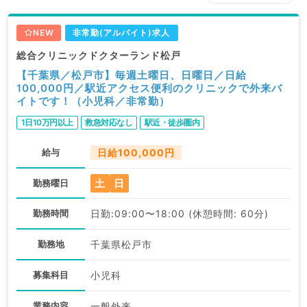
NEW
非常勤(アルバイト)求人
総合クリニックドクターランド松戸
【千葉県／松戸市】毎週土曜日、日曜日／日給
100,000円／駅近アクセス便利のクリニックで外来バ
イトです！（小児科／非常勤）
1日10万円以上
救急対応なし
駅近・徒歩圏内
給与
日給100,000円
土
日
勤務曜日
勤務時間
日勤:09:00〜18:00 (休憩時間: 60分)
勤務地
千葉県松戸市
募集科目
小児科
業務内容
一般外来