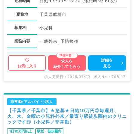
勤務時間
日勤:09:30〜18:30 (休憩時間: 60分)
勤務地
千葉県船橋市
募集科目
小児科
業務内容
一般外来, 予防接種
詳細を
求人を
見る
お気に入り
紹介してもらう
求人更新日 : 2026/07/29
求人No. : 708117
非常勤(アルバイト)求人
【千葉県／千葉市】★急募★日給10万円◎毎週月、
火、木、金曜の小児科外来／最寄り駅徒歩圏内のクリニ
ックです◎（小児科／非常勤）
1日10万円以上
駅近・徒歩圏内