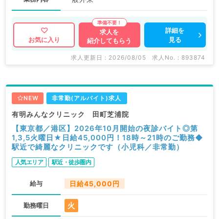
詳細を
求人を
見る
お気に入り
紹介してもらう
求人更新日 : 2026/08/05
求人No. : 893874
NEW
非常勤(アルバイト)求人
有明みんなクリニック 田町芝浦院
【東京都／港区】2026年10月開始の夜診バイト◎第
1,3,5火曜日★日給45,000円！18時～21時のご勤務◆
駅近で綺麗なクリニックです（小児科／非常勤）
人気エリア
駅近・徒歩圏内
給与
日給45,000円
火
勤務曜日