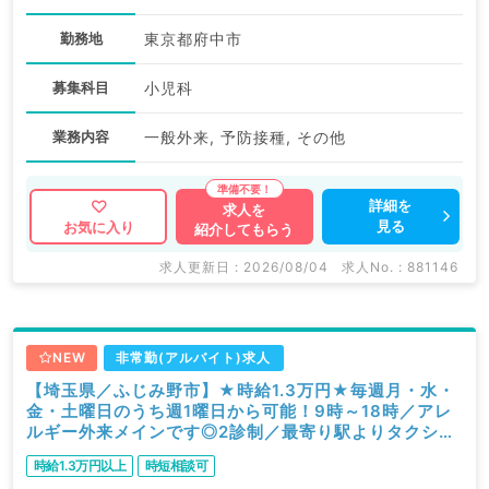
勤務地
東京都府中市
募集科目
小児科
業務内容
一般外来, 予防接種, その他
詳細を
求人を
見る
お気に入り
紹介してもらう
求人更新日 : 2026/08/04
求人No. : 881146
NEW
非常勤(アルバイト)求人
【埼玉県／ふじみ野市】★時給1.3万円★毎週月・水・
金・土曜日のうち週1曜日から可能！9時～18時／アレ
ルギー外来メインです◎2診制／最寄り駅よりタクシー
利用可能です！（小児科・アレルギー科／非常勤）
時給1.3万円以上
時短相談可