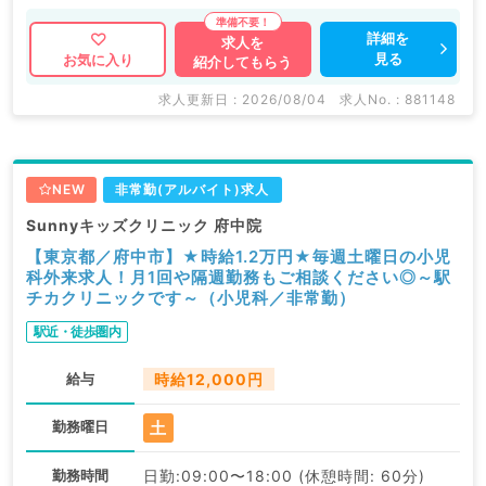
詳細を
求人を
見る
お気に入り
紹介してもらう
求人更新日 : 2026/08/04
求人No. : 881148
NEW
非常勤(アルバイト)求人
Sunnyキッズクリニック 府中院
【東京都／府中市】★時給1.2万円★毎週土曜日の小児
科外来求人！月1回や隔週勤務もご相談ください◎～駅
チカクリニックです～（小児科／非常勤）
駅近・徒歩圏内
給与
時給12,000円
土
勤務曜日
勤務時間
日勤:09:00〜18:00 (休憩時間: 60分)