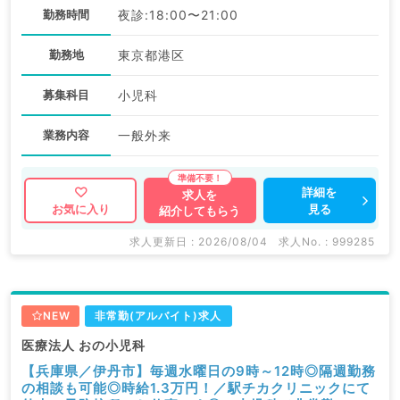
勤務時間
夜診:18:00〜21:00
勤務地
東京都港区
募集科目
小児科
業務内容
一般外来
詳細を
求人を
見る
お気に入り
紹介してもらう
求人更新日 : 2026/08/04
求人No. : 999285
NEW
非常勤(アルバイト)求人
医療法人 おの小児科
【兵庫県／伊丹市】毎週水曜日の9時～12時◎隔週勤務
の相談も可能◎時給1.3万円！／駅チカクリニックにて