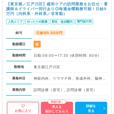
【東京都／江戸川区】緩和ケアの訪問業務をお任せ・看
護師＆ドライバー同行あり◎毎週金曜勤務可能！日給9
万円（内科系・外科系／非常勤）
人気エリア
ゆったりめ勤務
駅近・徒歩圏内
専門医不問
給与
日給90,000円
金
勤務曜日
勤務時間
日勤:09:00〜17:30 (休憩時間: 60分)
勤務地
東京都江戸川区
募集科目
神経内科、リウマチ科、形成外科、脳神経外科、呼吸器外科、心臓血管外科、泌尿器科、麻酔科、ペインクリニック、緩和ケア科、一般内科、循環器内科、呼吸器内科、消化器内科、内分泌・代謝内科、腎臓内科、老年内科、血液内科、外科系全般、一般外科、消化器外科、乳腺外科、総合診療科、基礎医学系、科目不問
業務内容
訪問診療（居宅）, 訪問診療（居宅）
詳細を
求人を
見る
お気に入り
紹介してもらう