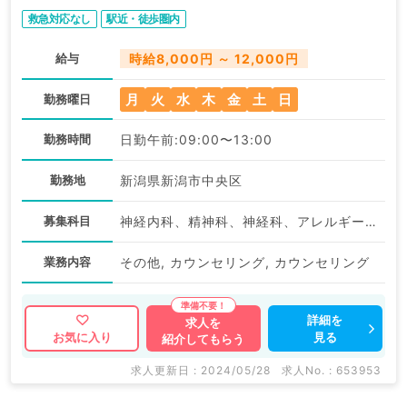
問／非常勤）
救急対応なし
駅近・徒歩圏内
給与
時給8,000円 ～ 12,000円
月
火
水
木
金
土
日
勤務曜日
勤務時間
日勤午前:09:00〜13:00
勤務地
新潟県新潟市中央区
募集科目
神経内科、精神科、神経科、アレルギー科、リウマチ科、小児科、整形外科、形成外科、美容外科、脳神経外科、呼吸器外科、心臓血管外科、小児外科、皮膚科、泌尿器科、産婦人科、産科、婦人科、眼科、耳鼻咽喉科、気管食道科、放射線科、リハビリテーション科、麻酔科、ペインクリニック、人工透析科、緩和ケア科、一般内科、循環器内科、消化器内科、内分泌・代謝内科、腎臓内科、老年内科、外科系全般、一般外科、消化器外科、乳腺外科、総合診療科、美容皮膚科、健診・人間ドック、救急科・ＩＣＵ、病理科、基礎医学系、膠原病科、スポーツ整形外科、大腸・肛門外科、その他、脊髄・脊椎外科、科目不問
業務内容
その他, カウンセリング, カウンセリング
詳細を
求人を
見る
お気に入り
紹介してもらう
求人更新日 : 2024/05/28
求人No. : 653953