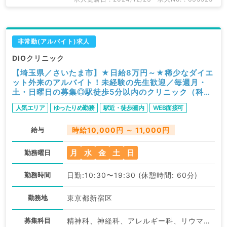
非常勤(アルバイト)求人
DIOクリニック
【埼玉県／さいたま市】★日給8万円～★稀少なダイエ
ット外来のアルバイト！未経験の先生歓迎／毎週月・
土・日曜日の募集◎駅徒歩5分以内のクリニック（科目
不問／非常勤）
人気エリア
ゆったりめ勤務
駅近・徒歩圏内
WEB面接可
給与
時給10,000円 ～ 11,000円
月
水
金
土
日
勤務曜日
勤務時間
日勤:10:30〜19:30 (休憩時間: 60分)
勤務地
東京都新宿区
募集科目
精神科、神経科、アレルギー科、リウマチ科、小児科、皮膚科、産婦人科、産科、婦人科、眼科、耳鼻咽喉科、気管食道科、放射線科、リハビリテーション科、麻酔科、ペインクリニック、人工透析科、緩和ケア科、一般内科、外科系全般、一般外科、総合診療科、美容皮膚科、健診・人間ドック、救急科・ＩＣＵ、病理科、基礎医学系、その他、産業医、科目不問