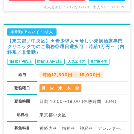
求人更新日 : 2022/02/28
求人No. : 636328
非常勤(アルバイト)求人
【東京都／中央区】★希少求人★珍しい未病治療専門
クリニックでのご勤務◎曜日選択可！時給1万円～（内
科系／非常勤）
1日10万円以上
時給1.3万円以上
人気エリア
専門医不問
給与
時給12,500円 ～ 15,000円
月
火
水
木
金
勤務曜日
勤務時間
日勤:10:00〜19:00 (休憩時間: 60分)
勤務地
東京都中央区
募集科目
神経内科、精神科、神経科、アレルギー科、リウマチ科、小児科、整形外科、形成外科、美容外科、脳神経外科、呼吸器外科、心臓血管外科、小児外科、皮膚科、泌尿器科、産婦人科、産科、婦人科、眼科、耳鼻咽喉科、気管食道科、放射線科、リハビリテーション科、麻酔科、ペインクリニック、人工透析科、緩和ケア科、一般内科、循環器内科、呼吸器内科、消化器内科、内分泌・代謝内科、腎臓内科、老年内科、血液内科、外科系全般、一般外科、消化器外科、乳腺外科、総合診療科、美容皮膚科、健診・人間ドック、救急科・ＩＣＵ、病理科、基礎医学系、膠原病科、スポーツ整形外科、大腸・肛門外科、その他、産業医、科目不問