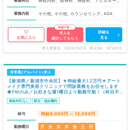
募集科目
神経内科、精神科、神経科、アレルギー科、リウマチ科、小児科、整形外科、形成外科、美容外科、脳神経外科、呼吸器外科、心臓血管外科、小児外科、皮膚科、泌尿器科、産婦人科、産科、婦人科、眼科、耳鼻咽喉科、気管食道科、放射線科、リハビリテーション科、麻酔科、ペインクリニック、人工透析科、緩和ケア科、一般内科、循環器内科、呼吸器内科、消化器内科、内分泌・代謝内科、腎臓内科、老年内科、血液内科、外科系全般、一般外科、消化器外科、乳腺外科、総合診療科、美容皮膚科、健診・人間ドック、救急科・ＩＣＵ、病理科、基礎医学系、膠原病科、スポーツ整形外科、大腸・肛門外科、産業医、脊髄・脊椎外科
業務内容
その他, その他, カウンセリング, AGA
詳細を
求人を
見る
お気に入り
紹介してもらう
求人更新日 : 2022/10/14
求人No. : 673423
非常勤(アルバイト)求人
【新潟県／新潟市中央区】★時給最大1.2万円★アート
メイク専門美容クリニックで問診業務をお任せします
◆PMのみ／お好きな週1曜日より勤務可能！（科目不
問／非常勤）
救急対応なし
駅近・徒歩圏内
給与
時給8,000円 ～ 12,000円
月
火
水
木
金
土
日
勤務曜日