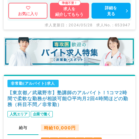
詳細を
求人を
見る
お気に入り
紹介してもらう
求人更新日 : 2024/05/28
求人No. : 653947
非常勤(アルバイト)求人
【東京都／武蔵野市】塾講師のアルバイト！1コマ2時
間で柔軟な勤務が相談可能◎平均月2回4時間ほどの勤
務（科目不問／非常勤）
人気エリア
企業で働く
給与
時給10,000円