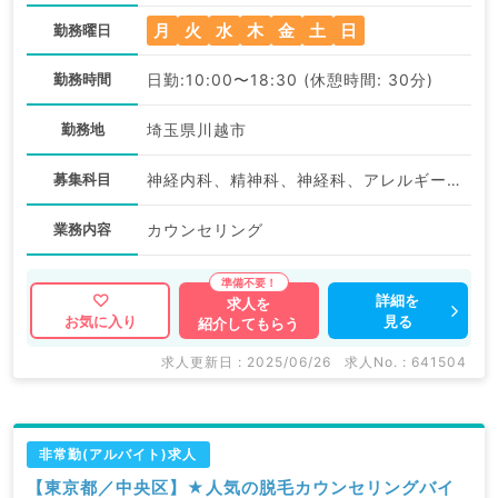
月
火
水
木
金
土
日
勤務曜日
勤務時間
日勤:10:00〜18:30 (休憩時間: 30分)
勤務地
埼玉県川越市
募集科目
神経内科、精神科、神経科、アレルギー科、リウマチ科、小児科、整形外科、形成外科、美容外科、脳神経外科、呼吸器外科、心臓血管外科、小児外科、皮膚科、泌尿器科、産婦人科、産科、婦人科、眼科、耳鼻咽喉科、気管食道科、放射線科、リハビリテーション科、麻酔科、ペインクリニック、人工透析科、緩和ケア科、一般内科、循環器内科、呼吸器内科、消化器内科、内分泌・代謝内科、腎臓内科、老年内科、血液内科、外科系全般、一般外科、消化器外科、乳腺外科、総合診療科、美容皮膚科、健診・人間ドック、救急科・ＩＣＵ、病理科、基礎医学系、膠原病科、スポーツ整形外科、大腸・肛門外科、その他、産業医、科目不問
業務内容
カウンセリング
詳細を
求人を
見る
お気に入り
紹介してもらう
求人更新日 : 2025/06/26
求人No. : 641504
非常勤(アルバイト)求人
【東京都／中央区】★人気の脱毛カウンセリングバイ