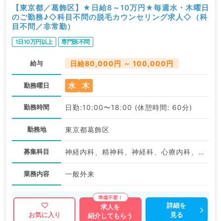
【東京都／葛飾区】★日給8～10万円★毎週水・木曜日
のご勤務♪◇科目不問の脱毛カウンセリング求人◇（科
目不問／非常勤）
1日10万円以上
専門医不問
給与
日給80,000円 ～ 100,000円
水
木
勤務曜日
勤務時間
日勤:10:00〜18:00 (休憩時間: 60分)
勤務地
東京都葛飾区
募集科目
神経内科、精神科、神経科、心療内科、アレルギー科、リウマチ科、小児科、整形外科、形成外科、美容外科、脳神経外科、呼吸器外科、心臓血管外科、小児外科、皮膚科、泌尿器科、産婦人科、産科、婦人科、眼科、耳鼻咽喉科、気管食道科、放射線科、リハビリテーション科、麻酔科、ペインクリニック、人工透析科、緩和ケア科、一般内科、循環器内科、呼吸器内科、消化器内科、内分泌・代謝内科、腎臓内科、老年内科、血液内科、外科系全般、一般外科、消化器外科、乳腺外科、総合診療科、美容皮膚科、健診・人間ドック、救急科・ＩＣＵ、病理科、基礎医学系、膠原病科、スポーツ整形外科、大腸・肛門外科、その他、産業医、科目不問
業務内容
一般外来
詳細を
求人を
見る
お気に入り
紹介してもらう