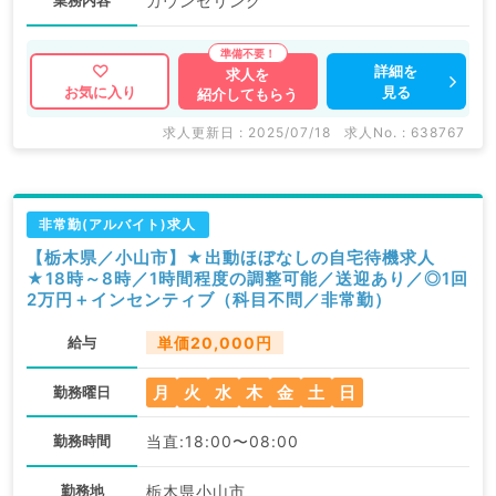
業務内容
カウンセリング
詳細を
求人を
見る
お気に入り
紹介してもらう
求人更新日 : 2025/07/18
求人No. : 638767
非常勤(アルバイト)求人
【栃木県／小山市】★出動ほぼなしの自宅待機求人
★18時～8時／1時間程度の調整可能／送迎あり／◎1回
2万円＋インセンティブ（科目不問／非常勤）
給与
単価20,000円
月
火
水
木
金
土
日
勤務曜日
勤務時間
当直:18:00〜08:00
勤務地
栃木県小山市