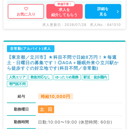
詳細を
求人を
見る
お気に入り
紹介してもらう
求人更新日 : 2026/07/28
求人No. : 641510
非常勤(アルバイト)求人
【東京都／立川市】★科目不問で日給8万円！★毎週
土・日曜日の募集です！◎AGA＋睡眠外来◇立川駅か
ら徒歩すぐの好立地です(科目不問／非常勤)
人気エリア
救急対応なし
ゆったりめ勤務
駅近・徒歩圏内
専門医不問
給与
時給10,000円
土
日
勤務曜日
勤務時間
日勤:10:00〜19:00 (休憩時間: 60分)