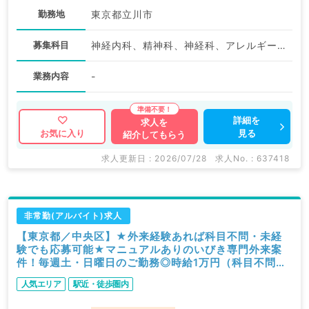
勤務地
東京都立川市
募集科目
神経内科、精神科、神経科、アレルギー科、リウマチ科、小児科、整形外科、形成外科、美容外科、脳神経外科、呼吸器外科、心臓血管外科、小児外科、皮膚科、泌尿器科、産婦人科、産科、婦人科、眼科、耳鼻咽喉科、気管食道科、放射線科、リハビリテーション科、麻酔科、ペインクリニック、人工透析科、緩和ケア科、一般内科、循環器内科、呼吸器内科、消化器内科、内分泌・代謝内科、腎臓内科、老年内科、血液内科、外科系全般、一般外科、消化器外科、乳腺外科、総合診療科、美容皮膚科、健診・人間ドック、救急科・ＩＣＵ、病理科、基礎医学系、膠原病科、スポーツ整形外科、大腸・肛門外科、産業医、科目不問
業務内容
-
詳細を
求人を
見る
お気に入り
紹介してもらう
求人更新日 : 2026/07/28
求人No. : 637418
非常勤(アルバイト)求人
【東京都／中央区】★外来経験あれば科目不問・未経
験でも応募可能★マニュアルありのいびき専門外来案
件！毎週土・日曜日のご勤務◎時給1万円（科目不問／
非常勤）
人気エリア
駅近・徒歩圏内