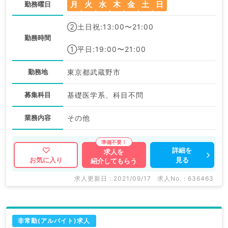
月
火
水
木
金
土
日
勤務曜日
②土日祝:13:00〜21:00
勤務時間
①平日:19:00〜21:00
勤務地
東京都武蔵野市
募集科目
基礎医学系、科目不問
業務内容
その他
詳細を
求人を
見る
お気に入り
紹介してもらう
求人更新日 : 2021/09/17
求人No. : 636463
非常勤(アルバイト)求人