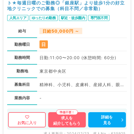
ト★毎週日曜のご勤務◎「銀座駅」より徒歩1分の好立
地クリニックでの募集（科目不問／非常勤）
人気エリア
ゆったりめ勤務
駅近・徒歩圏内
専門医不問
給与
日給50,000円 ～
日
勤務曜日
勤務時間
日勤:11:00〜20:00 (休憩時間: 60分)
勤務地
東京都中央区
募集科目
精神科、小児科、皮膚科、産婦人科、眼科、耳鼻咽喉科、放射線科、麻酔科、一般内科、外科系全般、一般外科、美容皮膚科、病理科、基礎医学系、科目不問
業務内容
-
詳細を
求人を
見る
お気に入り
紹介してもらう
求人更新日 : 2024/12/23
求人No. : 635925