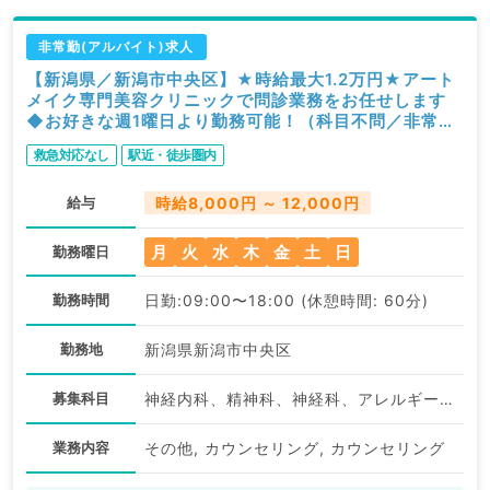
非常勤(アルバイト)求人
【新潟県／新潟市中央区】★時給最大1.2万円★アート
メイク専門美容クリニックで問診業務をお任せします
◆お好きな週1曜日より勤務可能！（科目不問／非常
勤）
救急対応なし
駅近・徒歩圏内
給与
時給8,000円 ～ 12,000円
月
火
水
木
金
土
日
勤務曜日
勤務時間
日勤:09:00〜18:00 (休憩時間: 60分)
勤務地
新潟県新潟市中央区
募集科目
神経内科、精神科、神経科、アレルギー科、リウマチ科、小児科、整形外科、形成外科、美容外科、脳神経外科、呼吸器外科、心臓血管外科、小児外科、皮膚科、泌尿器科、産婦人科、産科、婦人科、眼科、耳鼻咽喉科、気管食道科、放射線科、リハビリテーション科、麻酔科、ペインクリニック、人工透析科、緩和ケア科、一般内科、循環器内科、消化器内科、内分泌・代謝内科、腎臓内科、老年内科、外科系全般、一般外科、消化器外科、乳腺外科、総合診療科、美容皮膚科、健診・人間ドック、救急科・ＩＣＵ、病理科、基礎医学系、膠原病科、スポーツ整形外科、大腸・肛門外科、その他、脊髄・脊椎外科、科目不問
業務内容
その他, カウンセリング, カウンセリング