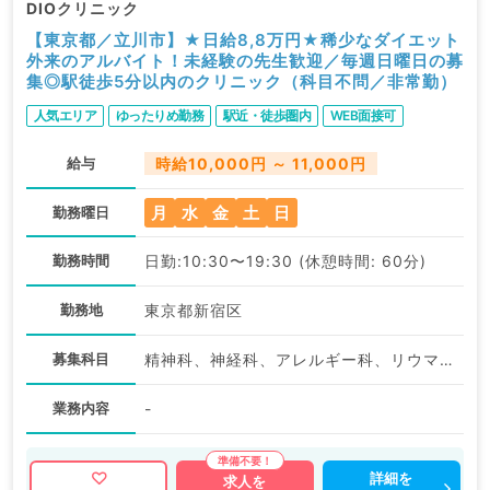
DIOクリニック
【東京都／立川市】★日給8,8万円★稀少なダイエット
外来のアルバイト！未経験の先生歓迎／毎週日曜日の募
集◎駅徒歩5分以内のクリニック（科目不問／非常勤）
人気エリア
ゆったりめ勤務
駅近・徒歩圏内
WEB面接可
給与
時給10,000円 ～ 11,000円
月
水
金
土
日
勤務曜日
勤務時間
日勤:10:30〜19:30 (休憩時間: 60分)
勤務地
東京都新宿区
募集科目
精神科、神経科、アレルギー科、リウマチ科、小児科、皮膚科、産婦人科、産科、婦人科、眼科、耳鼻咽喉科、気管食道科、放射線科、リハビリテーション科、麻酔科、ペインクリニック、人工透析科、緩和ケア科、一般内科、外科系全般、一般外科、総合診療科、美容皮膚科、健診・人間ドック、救急科・ＩＣＵ、病理科、基礎医学系、その他、産業医、科目不問
業務内容
-
詳細を
求人を