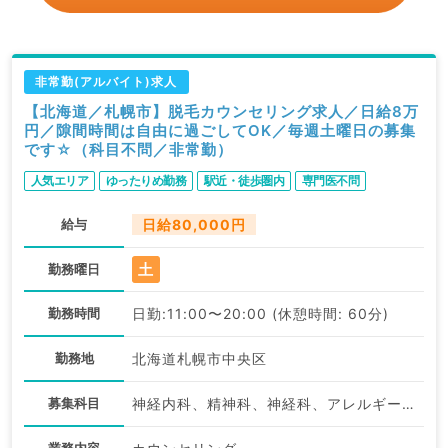
非常勤(アルバイト)求人
【北海道／札幌市】脱毛カウンセリング求人／日給8万
円／隙間時間は自由に過ごしてOK／毎週土曜日の募集
です☆（科目不問／非常勤）
人気エリア
ゆったりめ勤務
駅近・徒歩圏内
専門医不問
給与
日給80,000円
土
勤務曜日
勤務時間
日勤:11:00〜20:00 (休憩時間: 60分)
勤務地
北海道札幌市中央区
募集科目
神経内科、精神科、神経科、アレルギー科、小児科、整形外科、形成外科、美容外科、脳神経外科、呼吸器外科、心臓血管外科、小児外科、皮膚科、泌尿器科、産婦人科、産科、婦人科、眼科、耳鼻咽喉科、気管食道科、放射線科、リハビリテーション科、麻酔科、ペインクリニック、人工透析科、緩和ケア科、一般内科、循環器内科、呼吸器内科、消化器内科、内分泌・代謝内科、腎臓内科、老年内科、血液内科、外科系全般、一般外科、消化器外科、乳腺外科、総合診療科、美容皮膚科、健診・人間ドック、救急科・ＩＣＵ、病理科、基礎医学系、膠原病科、スポーツ整形外科、大腸・肛門外科、その他、産業医、科目不問