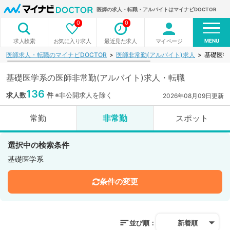
医師の求人・転職・アルバイトはマイナビDOCTOR
0
0
MENU
お気に入り求人
最近見た求人
マイページ
求人検索
医師求人・転職のマイナビDOCTOR
医師非常勤(アルバイト)求人
基礎医学
基礎医学系の医師非常勤(アルバイト)求人・転職
136
求人数
件
※非公開求人を除く
2026年08月09日更新
常勤
非常勤
スポット
選択中の検索条件
基礎医学系
条件の変更
並び順：
新着順