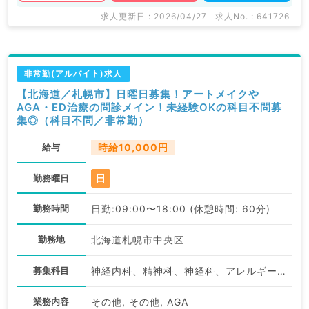
求人更新日 : 2026/04/27
求人No. : 641726
非常勤(アルバイト)求人
【北海道／札幌市】日曜日募集！アートメイクや
AGA・ED治療の問診メイン！未経験OKの科目不問募
集◎（科目不問／非常勤）
給与
時給10,000円
日
勤務曜日
勤務時間
日勤:09:00〜18:00 (休憩時間: 60分)
勤務地
北海道札幌市中央区
募集科目
神経内科、精神科、神経科、アレルギー科、リウマチ科、小児科、整形外科、形成外科、美容外科、脳神経外科、呼吸器外科、心臓血管外科、小児外科、皮膚科、泌尿器科、産婦人科、産科、婦人科、眼科、耳鼻咽喉科、気管食道科、放射線科、リハビリテーション科、麻酔科、ペインクリニック、人工透析科、緩和ケア科、一般内科、循環器内科、呼吸器内科、消化器内科、内分泌・代謝内科、腎臓内科、老年内科、血液内科、外科系全般、一般外科、消化器外科、乳腺外科、総合診療科、美容皮膚科、健診・人間ドック、救急科・ＩＣＵ、病理科、基礎医学系、膠原病科、スポーツ整形外科、大腸・肛門外科、産業医、脊髄・脊椎外科、科目不問
業務内容
その他, その他, AGA