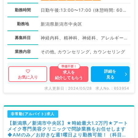
勤務時間
日勤午後:13:00〜17:00 (休憩時間: 60分)
勤務地
新潟県新潟市中央区
募集科目
神経内科、精神科、神経科、アレルギー科、リウマチ科、小児科、整形外科、形成外科、美容外科、脳神経外科、呼吸器外科、心臓血管外科、小児外科、皮膚科、泌尿器科、産婦人科、産科、婦人科、眼科、耳鼻咽喉科、気管食道科、放射線科、リハビリテーション科、麻酔科、ペインクリニック、人工透析科、緩和ケア科、一般内科、循環器内科、消化器内科、内分泌・代謝内科、腎臓内科、老年内科、外科系全般、一般外科、消化器外科、乳腺外科、総合診療科、美容皮膚科、健診・人間ドック、救急科・ＩＣＵ、病理科、基礎医学系、膠原病科、スポーツ整形外科、大腸・肛門外科、その他、脊髄・脊椎外科、科目不問
業務内容
その他, カウンセリング, カウンセリング
詳細を
求人を
見る
お気に入り
紹介してもらう
求人更新日 : 2024/05/28
求人No. : 653954
非常勤(アルバイト)求人
【新潟県／新潟市中央区】★時給最大1.2万円★アート
メイク専門美容クリニックで問診業務をお任せします
◆AMのみ／お好きな週1曜日より勤務可能！（科目不