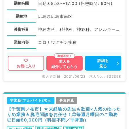
勤務時間
日勤:08:30〜17:00 (休憩時間: 60分)
勤務地
広島県広島市南区
募集科目
神経内科、精神科、神経科、アレルギー科、リウマチ科、小児科、整形外科、形成外科、美容外科、脳神経外科、呼吸器外科、心臓血管外科、小児外科、皮膚科、泌尿器科、産婦人科、産科、婦人科、眼科、耳鼻咽喉科、気管食道科、放射線科、リハビリテーション科、麻酔科、ペインクリニック、人工透析科、緩和ケア科、一般内科、循環器内科、呼吸器内科、消化器内科、内分泌・代謝内科、腎臓内科、老年内科、血液内科、外科系全般、一般外科、消化器外科、乳腺外科、総合診療科、美容皮膚科、健診・人間ドック、救急科・ＩＣＵ、病理科、基礎医学系、膠原病科、スポーツ整形外科、大腸・肛門外科、産業医
業務内容
コロナワクチン接種
詳細を
求人を
見る
お気に入り
紹介してもらう
求人更新日 : 2021/06/23
求人No. : 636358
非常勤(アルバイト)求人
募集停止
【千葉県／柏市】★未経験の先生も歓迎×人気のゆった
りめ業務★脱毛問診をお任せ！◎毎週月曜日のご勤務
◎日給80,000円（科目不問／非常勤）
ゆったりめ勤務
駅近・徒歩圏内
専門医不問