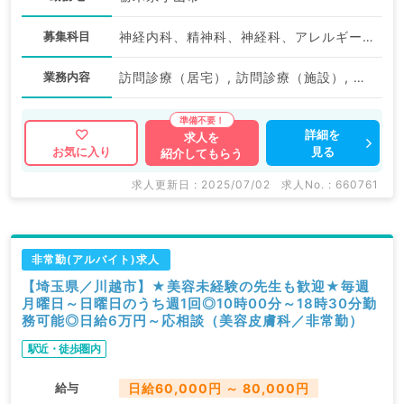
募集科目
神経内科、精神科、神経科、アレルギー科、リウマチ科、小児科、整形外科、形成外科、美容外科、脳神経外科、呼吸器外科、心臓血管外科、小児外科、皮膚科、泌尿器科、産婦人科、産科、婦人科、眼科、耳鼻咽喉科、気管食道科、放射線科、リハビリテーション科、麻酔科、ペインクリニック、人工透析科、緩和ケア科、一般内科、循環器内科、消化器内科、内分泌・代謝内科、腎臓内科、老年内科、血液内科、外科系全般、一般外科、消化器外科、乳腺外科、総合診療科、美容皮膚科、健診・人間ドック、救急科・ＩＣＵ、病理科、基礎医学系、膠原病科、スポーツ整形外科、大腸・肛門外科、産業医、脊髄・脊椎外科、科目不問
業務内容
訪問診療（居宅）, 訪問診療（施設）, 訪問診療（居宅）, 訪問診療（施設）, その他
詳細を
求人を
見る
お気に入り
紹介してもらう
求人更新日 : 2025/07/02
求人No. : 660761
非常勤(アルバイト)求人
【埼玉県／川越市】★美容未経験の先生も歓迎★毎週
月曜日～日曜日のうち週1回◎10時00分～18時30分勤
務可能◎日給6万円～応相談（美容皮膚科／非常勤）
駅近・徒歩圏内
給与
日給60,000円 ～ 80,000円