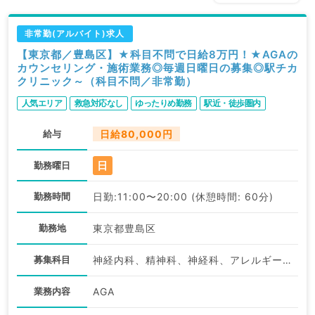
非常勤(アルバイト)求人
【東京都／豊島区】★科目不問で日給8万円！★AGAの
カウンセリング・施術業務◎毎週日曜日の募集◎駅チカ
クリニック～（科目不問／非常勤）
人気エリア
救急対応なし
ゆったりめ勤務
駅近・徒歩圏内
給与
日給80,000円
日
勤務曜日
勤務時間
日勤:11:00〜20:00 (休憩時間: 60分)
勤務地
東京都豊島区
募集科目
神経内科、精神科、神経科、アレルギー科、リウマチ科、小児科、整形外科、形成外科、美容外科、脳神経外科、呼吸器外科、心臓血管外科、小児外科、皮膚科、泌尿器科、産婦人科、産科、婦人科、眼科、耳鼻咽喉科、気管食道科、放射線科、リハビリテーション科、麻酔科、ペインクリニック、人工透析科、緩和ケア科、一般内科、循環器内科、呼吸器内科、消化器内科、内分泌・代謝内科、腎臓内科、老年内科、血液内科、外科系全般、一般外科、消化器外科、乳腺外科、総合診療科、美容皮膚科、健診・人間ドック、救急科・ＩＣＵ、病理科、基礎医学系、膠原病科、スポーツ整形外科、大腸・肛門外科、その他、産業医、科目不問
業務内容
AGA