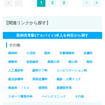
1
2
3
【関連リンクから探す】
医師非常勤(アルバイト)求人を科目から探す
その他
精神科
小児科
眼科
耳鼻咽喉科
皮膚科
麻酔科
放射線科
産婦人科
婦人科
産科
人工透析科
緩和ケア科
リハビリテーション科
総合診療科
美容皮膚科
健診・人間ドック
救急科・ＩＣＵ
病理科
基礎医学系
スポーツ整形外科
ペインクリニック
その他