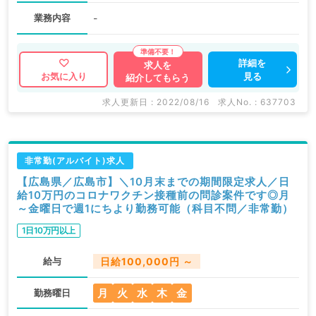
業務内容
-
詳細を
求人を
見る
お気に入り
紹介してもらう
求人更新日 : 2022/08/16
求人No. : 637703
非常勤(アルバイト)求人
【広島県／広島市】＼10月末までの期間限定求人／日
給10万円のコロナワクチン接種前の問診案件です◎月
～金曜日で週1にちより勤務可能（科目不問／非常勤）
1日10万円以上
給与
日給100,000円 ～
月
火
水
木
金
勤務曜日