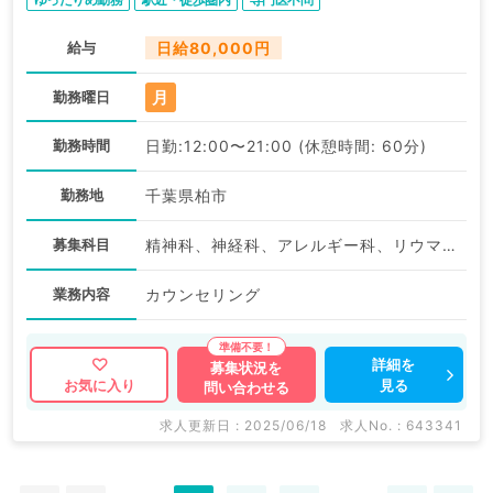
給与
日給80,000円
月
勤務曜日
勤務時間
日勤:12:00〜21:00 (休憩時間: 60分)
勤務地
千葉県柏市
募集科目
精神科、神経科、アレルギー科、リウマチ科、小児科、形成外科、呼吸器外科、小児外科、皮膚科、泌尿器科、産婦人科、産科、婦人科、眼科、耳鼻咽喉科、気管食道科、放射線科、リハビリテーション科、麻酔科、ペインクリニック、人工透析科、緩和ケア科、一般内科、呼吸器内科、老年内科、血液内科、外科系全般、一般外科、総合診療科、美容皮膚科、健診・人間ドック、救急科・ＩＣＵ、病理科、基礎医学系、その他、産業医、科目不問
業務内容
カウンセリング
詳細を
募集状況を
見る
お気に入り
問い合わせる
求人更新日 : 2025/06/18
求人No. : 643341