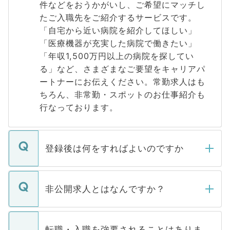
件などをおうかがいし、ご希望にマッチし
たご入職先をご紹介するサービスです。
「自宅から近い病院を紹介してほしい」
「医療機器が充実した病院で働きたい」
「年収1,500万円以上の病院を探してい
る」など、さまざまなご要望をキャリアパ
ートナーにお伝えください。常勤求人はも
ちろん、非常勤・スポットのお仕事紹介も
行なっております。
登録後は何をすればよいのですか
ご登録いただきましたら、弊社担当者がご
登録内容を確認し、その後メールもしくは
非公開求人とはなんですか？
お電話にて次のステップのご案内をいたし
ます。通常、5営業日以内にはご連絡をせて
マイナビDOCTORで取り扱っている求人の
いただきますので、しばらくお待ちくださ
うち約3割は、Webサイトからご覧いただ
転職・入職を強要されることはありま