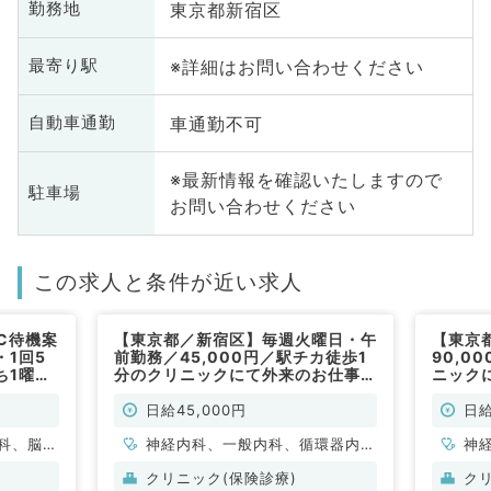
東京都新宿区
勤務地
※詳細はお問い合わせください
最寄り駅
車通勤不可
自動車通勤
※最新情報を確認いたしますので
駐車場
お問い合わせください
この求人と条件が近い求人
C待機案
【東京都／新宿区】毎週火曜日・午
【東京
1回5
前勤務／45,000円／駅チカ徒歩1
90,0
ち1曜日
分のクリニックにて外来のお仕事で
ニック
非常勤）
す（内科系／非常勤）
系／非
日給45,000円
日給
科、脳神
神経内科、一般内科、循環器内
神
科、産婦
科、呼吸器内科、消化器内科、内
科
クリニック(保険診療)
ク