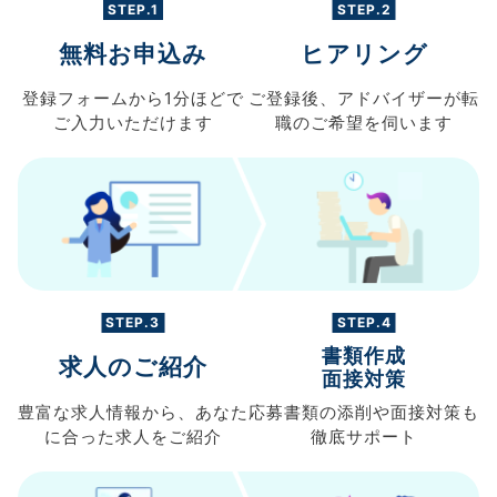
STEP.1
STEP.2
無料お申込み
ヒアリング
登録フォームから
1分ほどで
ご登録後、
アドバイザーが転
ご入力
いただけます
職の
ご希望を伺います
STEP.3
STEP.4
書類作成
求人のご紹介
面接対策
豊富な求人情報から、
あなた
応募書類の
添削や面接対策も
に合った求人を
ご紹介
徹底サポート