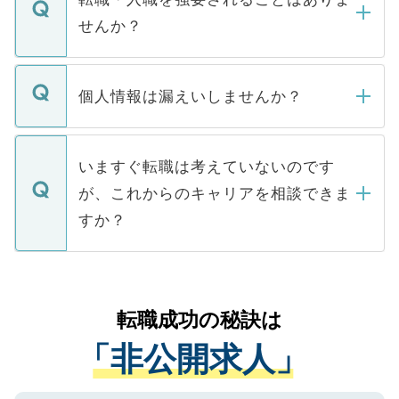
い。
けない「非公開求人」です。非公開求人は
せんか？
下記の理由によって、一般には公開してい
ません。
転職・入職を強要することは一切ありませ
ん。また、仮に応募先から内定をいただい
個人情報は漏えいしませんか？
■応募殺到を避けるため 人気のある医療機
たとしても、ご本人が納得しない限り、内
関を公にしてしまうと、応募が殺到する場
定を承諾する必要はありません。内定先へ
個人情報が漏えいすることはありませんの
合があります。 選考を効率よく行うため
の辞退の連絡はキャリアパートナーが行い
で、ご安心ください。当サイトからの登録
いますぐ転職は考えていないのです
に、医療機関が求める条件に合った人材の
ますので、ご安心ください。
などで収集したご登録者様の個人情報は、
が、これからのキャリアを相談できま
みを人材紹介会社に依頼するケースが増え
ご本人のキャリアアップおよび転職活動の
ています。
すか？
支援を目的に使用いたします。お預かりし
ているすべての個人データはご本人の許可
お気軽にご相談ください。先生専任のキャ
なく、医療機関側に開示したり、第三者に
リアパートナーが将来のご希望などをおう
提供することは一切ありません。また弊社
かがいして、現在の医療機関の状況や紹介
転職成功の秘訣は
は、個人情報の取り扱いについての厳密な
経験をまじえながら、適切なアドバイスを
管理基準を満たした事業者のみに付与され
「非公開求人」
させていただきます。すぐにご転職をされ
る、プライバシーマークを取得済みです。
ない方には、長期的なサポートが可能です
ご登録いただいた個人情報は、SSL（デー
ので、まずはご登録ください。