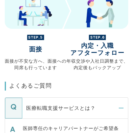
STEP.5
STEP.6
内定・入職
面接
アフターフォロー
面接が不安な方へ、
面接への
年収交渉や
入社日調整まで、
同席も
行っています
内定後もバックアップ
よくあるご質問
医療転職支援サービスとは？
医師専任のキャリアパートナーがご希望条