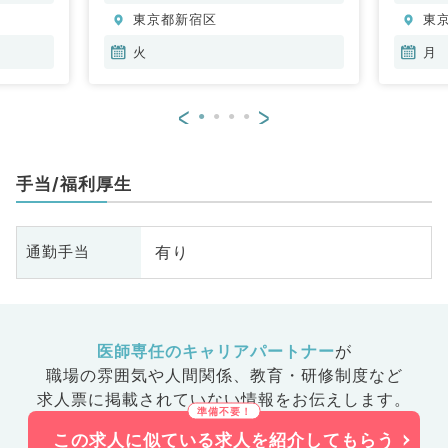
鼻咽喉
分泌・代謝内科、腎臓内科、老年
分
東京都新宿区
東
一般内
内科、血液内科、膠原病科
内
内科、消
火
月
内科、腎
内科、外
<
>
化器外
手当/福利厚生
有り
通勤手当
医師専任のキャリアパートナー
が
職場の雰囲気や人間関係、
教育・研修制度など
求人票に掲載されていない情報をお伝えします。
この求人に似ている求人を紹介してもらう