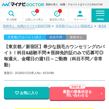
医師の求人・転職・アルバイトはマイナビDOCTOR
0
1
MENU
お気に入り求人
最近見た求人
マイページ
求人検索
医師求人・転職のマイナビDOCTOR
非常勤(アルバイト)医師求人
東京都
非常勤(アルバイト)求人
科目不問
募集停止
【東京都／新宿区】希少な脱毛カウンセリングのバ
イト！科目&経験不問★医師免許証のみで応募可◎
毎週火、金曜日の週1日～ご勤務（科目不問／非常
勤）
更新日 : 2026/01/23
求人No : 633088
最新の募集状況を
お気に入り
問い合わせる