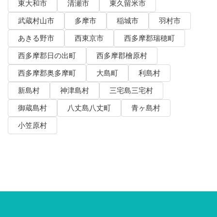
東大和市
清瀬市
東久留米市
武蔵村山市
多摩市
稲城市
羽村市
あきる野市
西東京市
西多摩郡瑞穂町
西多摩郡日の出町
西多摩郡檜原村
西多摩郡奥多摩町
大島町
利島村
新島村
神津島村
三宅島三宅村
御蔵島村
八丈島八丈町
青ヶ島村
小笠原村