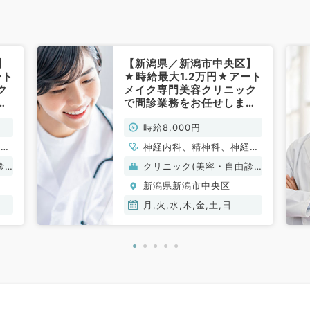
】
【新潟県／新潟市中央区】
ート
★時給最大1.2万円★アート
ク
メイク専門美容クリニック
す
で問診業務をお任せします
勤
◆AMのみ／お好きな週1曜
時給8,000円
常
日より勤務可能！（科目不
問／非常勤）
経
神経内科、精神科、神経
ウマ
科、アレルギー科、リウマ
診
クリニック(美容・自由診
科、
チ科、小児科、整形外科、
療）
新潟県新潟市中央区
脳神
形成外科、美容外科、脳神
心臓
経外科、呼吸器外科、心臓
月,火,水,木,金,土,日
皮膚
血管外科、小児外科、皮膚
科、
科、泌尿器科、産婦人科、
耳鼻
産科、婦人科、眼科、耳鼻
放射
咽喉科、気管食道科、放射
ョン
線科、リハビリテーション
リニ
科、麻酔科、ペインクリニ
和ケ
ック、人工透析科、緩和ケ