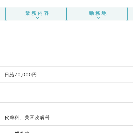
器内
ア科、一般内科、循環器内
泌・
科、消化器内科、内分泌・
業務内容
勤務地
老年
代謝内科、腎臓内科、老年
般外
内科、外科系全般、一般外
外
科、消化器外科、乳腺外
皮膚
科、総合診療科、美容皮膚
、救
科、健診・人間ドック、救
、基
急科・ＩＣＵ、病理科、基
スポ
礎医学系、膠原病科、スポ
肛門
ーツ整形外科、大腸・肛門
脊椎
外科、その他、脊髄・脊椎
外科、科目不問
日給70,000円
皮膚科、美容皮膚科