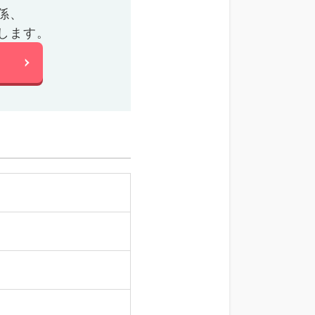
係、
します。