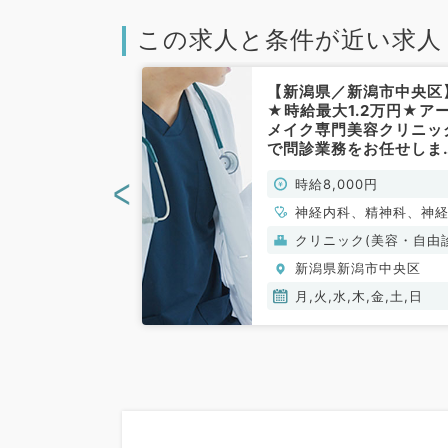
この求人と条件が近い求人
潟市】100%
【新潟県／新潟市中央区
美容経験を活か
★時給最大1.2万円★ア
土曜より勤務可
メイク専門美容クリニッ
円（美容系／非
で問診業務をお任せしま
◆お好きな週1曜日より
<
00円
時給8,000円
務可能！（科目不問／非
勤）
、美容外科、皮膚
神経内科、精神科、神
皮膚科
科、アレルギー科、リ
ク(美容・自由診
クリニック(美容・自由
チ科、小児科、整形外
療）
潟市中央区
新潟県新潟市中央区
形成外科、美容外科、
経外科、呼吸器外科、
月,火,水,木,金,土,日
血管外科、小児外科、
科、泌尿器科、産婦人
産科、婦人科、眼科、
咽喉科、気管食道科、
線科、リハビリテーシ
科、麻酔科、ペインク
ック、人工透析科、緩