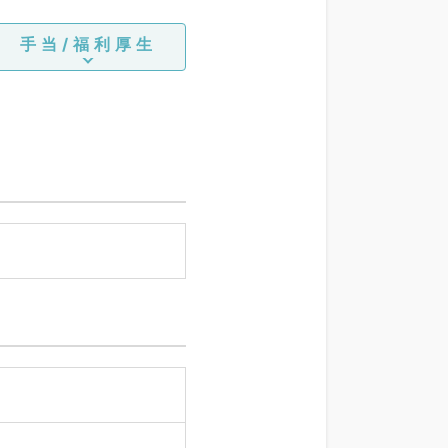
ア科、一般内科、循環器内
科、消化器内科、内分泌・
手当/福利厚生
代謝内科、腎臓内科、老年
内科、外科系全般、一般外
科、消化器外科、乳腺外
科、総合診療科、美容皮膚
科、健診・人間ドック、救
急科・ＩＣＵ、病理科、基
礎医学系、膠原病科、スポ
ーツ整形外科、大腸・肛門
外科、その他、脊髄・脊椎
外科、科目不問