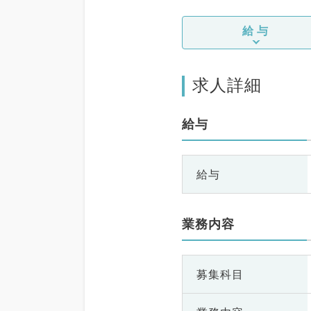
ア科、一般内科、循環
科、消化器内科、内分
給与
代謝内科、腎臓内科、
内科、外科系全般、一
科、消化器外科、乳腺
科、総合診療科、美容
求人詳細
科、健診・人間ドック
急科・ＩＣＵ、病理科
礎医学系、膠原病科、
給与
ーツ整形外科、大腸・
外科、その他、脊髄・
外科、科目不問
給与
業務内容
募集科目