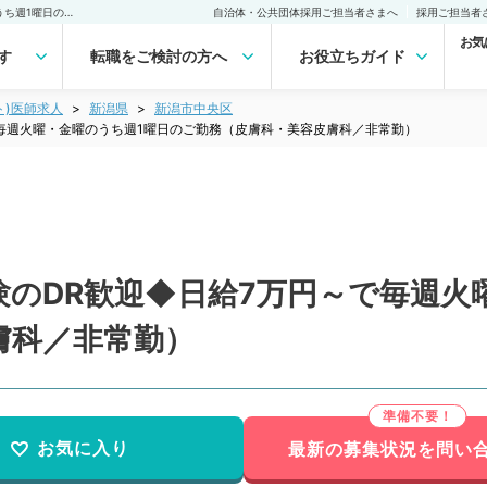
【新潟県／新潟市】未経験のDR歓迎◆日給7万円～で毎週火曜・金曜のうち週1曜日のご勤務（皮膚科・美容皮膚科／非常勤）非常勤(アルバイト)の求人｜医師の求人・転職・アルバイトは【マイナビDOCTOR】
自治体・公共団体採用ご担当者さまへ
採用ご担当者
お気
す
転職をご検討の方へ
お役立ちガイド
ト)医師求人
新潟県
新潟市中央区
毎週火曜・金曜のうち週1曜日のご勤務（皮膚科・美容皮膚科／非常勤）
のDR歓迎◆日給7万円～で毎週火
膚科／非常勤）
お気に入り
最新の募集状況を問い