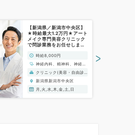
【新潟県／新潟市中央区】
★時給最大1.2万円★アート
メイク専門美容クリニック
で問診業務をお任せします
◆PMのみ／お好きな週1曜
>
時給8,000円
日より勤務可能！（科目不
問／非常勤）
神経内科、精神科、神経
科、アレルギー科、リウマ
クリニック(美容・自由診
チ科、小児科、整形外科、
療）
新潟県新潟市中央区
形成外科、美容外科、脳神
経外科、呼吸器外科、心臓
月,火,水,木,金,土,日
血管外科、小児外科、皮膚
科、泌尿器科、産婦人科、
産科、婦人科、眼科、耳鼻
咽喉科、気管食道科、放射
線科、リハビリテーション
科、麻酔科、ペインクリニ
ック、人工透析科、緩和ケ