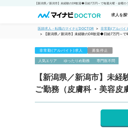
求人を探
医師求人・転職のマイナビDOCTOR
非常勤(アルバイ
【新潟県／新潟市】未経験のDR歓迎◆日給7万円～で
非常勤(アルバイト)求人
募集停止
人気エリア
ゆったりめ勤務
専門医不問
【新潟県／新潟市】未経験
ご勤務（皮膚科・美容皮