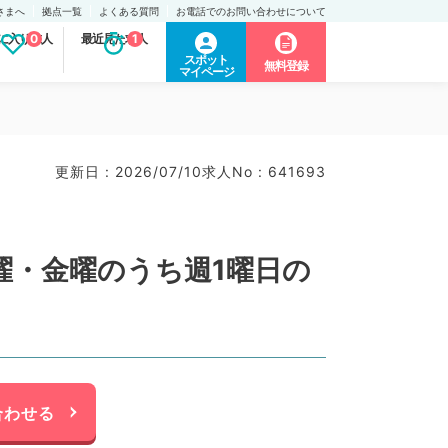
さまへ
拠点一覧
よくある質問
お電話でのお問い合わせについて
に入り求人
0
最近見た求人
1
スポット
無料登録
マイページ
更新日 : 2026/07/10
求人No : 641693
曜・金曜のうち週1曜日の
合わせる