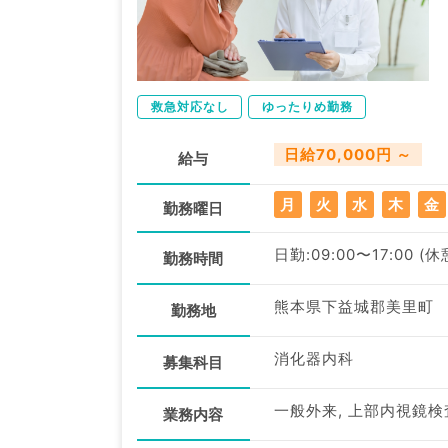
救急対応なし
ゆったりめ勤務
日給70,000円 ～
給与
月
火
水
木
金
勤務曜日
日勤:09:00〜17:00 (
勤務時間
熊本県下益城郡美里町
勤務地
消化器内科
募集科目
一般外来, 上部内視鏡検
業務内容