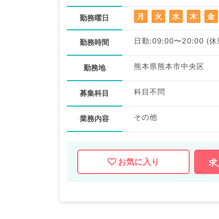
月
火
水
木
金
勤務曜日
日勤:09:00〜20:00 (
勤務時間
熊本県熊本市中央区
勤務地
科目不問
募集科目
その他
業務内容
お気に入り
求