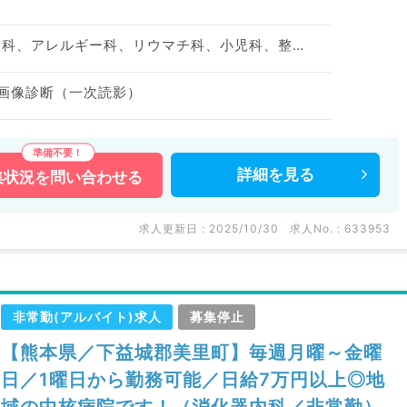
神経内科、精神科、神経科、アレルギー科、リウマチ科、小児科、整形外科、形成外科、美容外科、脳神経外科、呼吸器外科、心臓血管外科、小児外科、皮膚科、泌尿器科、産婦人科、産科、婦人科、眼科、耳鼻咽喉科、気管食道科、放射線科、リハビリテーション科、麻酔科、ペインクリニック、人工透析科、緩和ケア科、一般内科、循環器内科、呼吸器内科、消化器内科、内分泌・代謝内科、腎臓内科、老年内科、血液内科、外科系全般、一般外科、消化器外科、乳腺外科、総合診療科、美容皮膚科、健診・人間ドック、救急科・ＩＣＵ、病理科、基礎医学系、膠原病科、スポーツ整形外科、大腸・肛門外科、その他、産業医
 画像診断（一次読影）
詳細を
見る
集状況を
問い合わせる
求人更新日 : 2025/10/30
求人No. : 633953
非常勤(アルバイト)求人
募集停止
【熊本県／下益城郡美里町】毎週月曜～金曜
日／1曜日から勤務可能／日給7万円以上◎地
域の中核病院です！（消化器内科／非常勤）