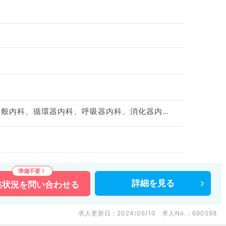
神経内科、心療内科、一般内科、循環器内科、呼吸器内科、消化器内科、内分泌・代謝内科、腎臓内科、老年内科、膠原病科
詳細を
見る
集状況を
問い合わせる
求人更新日 : 2024/06/10
求人No. : 690598