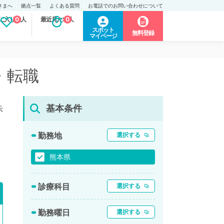
さまへ
拠点一覧
よくある質問
お電話でのお問い合わせについて
に入り求人
0
最近見た求人
0
スポット
無料登録
マイページ
・転職
基本条件
示
勤務地
選択する
熊本県
診療科目
選択する
勤務曜日
選択する