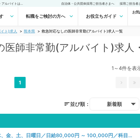
熊本県 救急対応なしの医師非常勤(アルバイト)求人｜医師の求人・転職・アルバイトは【マイナビDOCTOR】
自治体・公共団体採用ご担当者さまへ
採用ご担当者
お気
す
転職をご検討の方へ
お役立ちガイド
イト)求人
熊本県
救急対応なしの医師非常勤(アルバイト)求人一覧
の医師非常勤(アルバイト)求人
1～4件を表
1
並び順：
新着順
【熊本県／熊本市中央区】月、火、水、木、金、土、日曜日／日給80,000円 ～ 100,000円／科目不問／その他