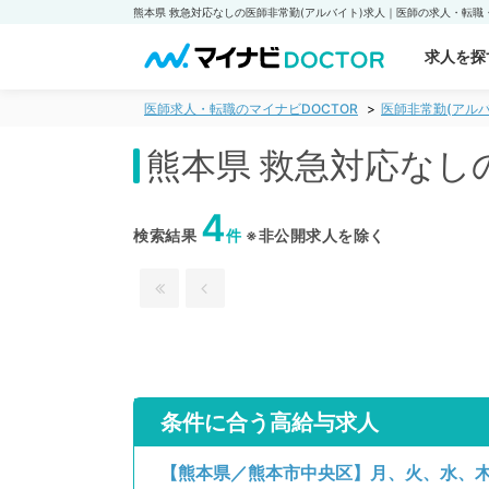
求人を探
医師求人・転職のマイナビDOCTOR
医師非常勤(アルバ
熊本県 救急対応なし
4
検索結果
件
※非公開求人を除く
条件に合う高給与求人