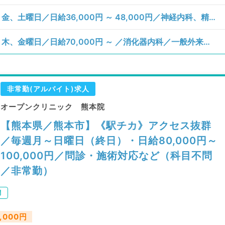
【熊本県／熊本市東区】月、火、水、木、金、土曜日／日給36,000円 ～ 48,000円／神経内科、精神科、神経科、アレルギー科、リウマチ科、小児科、整形外科、形成外科、美容外科、脳神経外科、呼吸器外科、心臓血管外科、小児外科、皮膚科、泌尿器科、産婦人科、産科、婦人科、眼科、耳鼻咽喉科、気管食道科、放射線科、リハビリテーション科、麻酔科、ペインクリニック、人工透析科、緩和ケア科、一般内科、循環器内科、呼吸器内科、消化器内科、内分泌・代謝内科、腎臓内科、老年内科、血液内科、外科系全般、一般外科、消化器外科、乳腺外科、総合診療科、美容皮膚科、健診・人間ドック、救急科・ＩＣＵ、病理科、基礎医学系、膠原病科、スポーツ整形外科、大腸・肛門外科、その他、産業医／一般健診・人間ドック、画像診断（一次読影）
【熊本県／下益城郡美里町】月、火、水、木、金曜日／日給70,000円 ～ ／消化器内科／一般外来、上部内視鏡検査（ＧＦ）、下部内視鏡検査（ＣＦ）
非常勤(アルバイト)求人
オープンクリニック 熊本院
【熊本県／熊本市】《駅チカ》アクセス抜群
／毎週月～日曜日（終日）・日給80,000円～
100,000円／問診・施術対応など（科目不問
／非常勤）
問
,000円