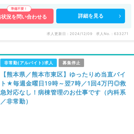
詳細を
見る
集状況を
問い合わせる
求人更新日 : 2024/12/09
求人No. : 633271
非常勤(アルバイト)求人
募集停止
【熊本県／熊本市東区】ゆったりめ当直バイ
ト★毎週金曜日19時～翌7時／1回4万円◎救
急対応なし！病棟管理のお仕事です（内科系
／非常勤）