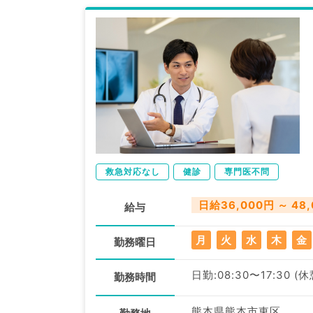
救急対応なし
健診
専門医不問
日給36,000円 ～ 48
給与
月
火
水
木
金
勤務曜日
日勤:08:30〜17:30 (
勤務時間
熊本県熊本市東区