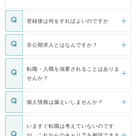
登録後は何をすればよいのですか
ご登録いただきましたら、弊社担当者がご
登録内容を確認し、その後メールもしくは
非公開求人とはなんですか？
お電話にて次のステップのご案内をいたし
ます。通常、5営業日以内にはご連絡をせて
マイナビDOCTORで取り扱っている求人の
いただきますので、しばらくお待ちくださ
うち約3割は、Webサイトからご覧いただ
転職・入職を強要されることはありま
い。
けない「非公開求人」です。非公開求人は
せんか？
下記の理由によって、一般には公開してい
ません。
転職・入職を強要することは一切ありませ
ん。また、仮に応募先から内定をいただい
個人情報は漏えいしませんか？
■応募殺到を避けるため 人気のある医療機
たとしても、ご本人が納得しない限り、内
関を公にしてしまうと、応募が殺到する場
定を承諾する必要はありません。内定先へ
個人情報が漏えいすることはありませんの
合があります。 選考を効率よく行うため
の辞退の連絡はキャリアパートナーが行い
で、ご安心ください。当サイトからの登録
いますぐ転職は考えていないのです
に、医療機関が求める条件に合った人材の
ますので、ご安心ください。
などで収集したご登録者様の個人情報は、
が、これからのキャリアを相談できま
みを人材紹介会社に依頼するケースが増え