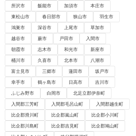
所沢市
飯能市
加須市
本庄市
東松山市
春日部市
狭山市
羽生市
鴻巣市
深谷市
上尾市
草加市
越谷市
蕨市
戸田市
入間市
朝霞市
志木市
和光市
新座市
桶川市
久喜市
北本市
八潮市
富士見市
三郷市
蓮田市
坂戸市
幸手市
鶴ヶ島市
日高市
吉川市
ふじみ野市
白岡市
北足立郡伊奈町
入間郡三芳町
入間郡毛呂山町
入間郡越生町
比企郡滑川町
比企郡嵐山町
比企郡小川町
比企郡川島町
比企郡吉見町
比企郡鳩山町