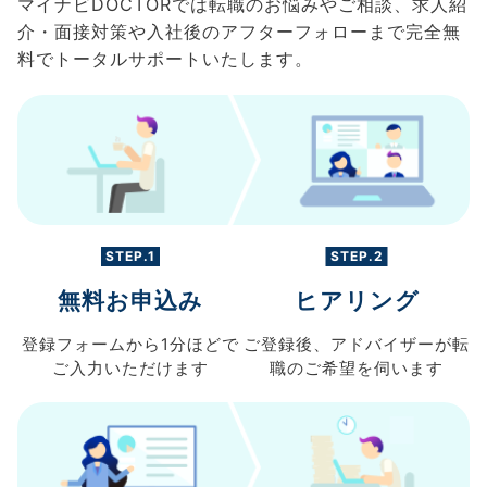
マイナビDOCTORでは転職のお悩みやご相談、求人紹
介・面接対策や入社後のアフターフォローまで完全無
料でトータルサポートいたします。
STEP.1
STEP.2
無料お申込み
ヒアリング
登録フォームから
1分ほどで
ご登録後、
アドバイザーが転
ご入力
いただけます
職の
ご希望を伺います