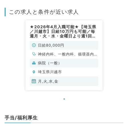
この求人と条件が近い求人
★2026年4月入職可能★【埼玉県
／川越市】日給10万円も可能／毎
週月・火・水・金曜日より週1回～
勤務／訪問診療のバイトです！マイ
カー通勤OK◎（内科系／非常勤）
日給80,000円
神経内科、一般内科、循環器内
科、呼吸器内科、消化器内科、内
病院（一般）
分泌・代謝内科、腎臓内科、老年
埼玉県川越市
内科、血液内科、膠原病科
月,火,水,金
手当/福利厚生