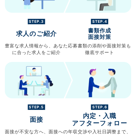
STEP.3
STEP.4
書類作成
求人のご紹介
面接対策
豊富な求人情報から、
あなた
応募書類の
添削や面接対策も
に合った求人を
ご紹介
徹底サポート
STEP.5
STEP.6
内定・入職
面接
アフターフォロー
面接が不安な方へ、
面接への
年収交渉や
入社日調整まで、