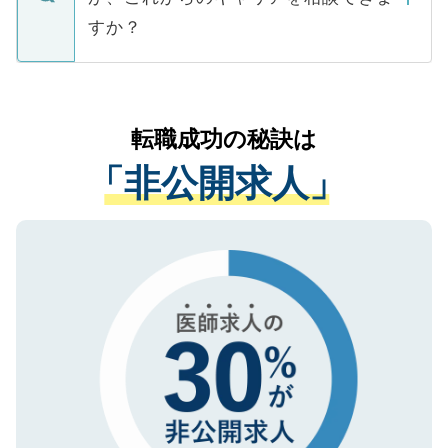
ご本人のキャリアアップおよび転職活動の
ています。
すか？
支援を目的に使用いたします。お預かりし
ているすべての個人データはご本人の許可
お気軽にご相談ください。先生専任のキャ
なく、医療機関側に開示したり、第三者に
リアパートナーが将来のご希望などをおう
提供することは一切ありません。また弊社
かがいして、現在の医療機関の状況や紹介
転職成功の秘訣は
は、個人情報の取り扱いについての厳密な
経験をまじえながら、適切なアドバイスを
管理基準を満たした事業者のみに付与され
「非公開求人」
させていただきます。すぐにご転職をされ
る、プライバシーマークを取得済みです。
ない方には、長期的なサポートが可能です
ご登録いただいた個人情報は、SSL（デー
ので、まずはご登録ください。
タ暗号化）によって保護されていますの
で、機密保持に関してもご安心ください。