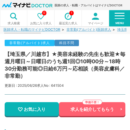
医師の求人・転職・アルバイトはマイナビDOCTOR
0
1
MENU
お気に入り求人
最近見た求人
マイページ
求人検索
医師求人・転職のマイナビDOCTOR
非常勤(アルバイト)医師求人
埼玉県
非常勤(アルバイト)求人
科目不問
【埼玉県／川越市】★美容未経験の先生も歓迎★毎
週月曜日～日曜日のうち週1回◎10時00分～18時
30分勤務可能◎日給6万円～応相談（美容皮膚科／
非常勤）
更新日 : 2025/06/26
求人No : 641504
お気に入り
求人を紹介してもらう