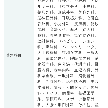
神経内科、精神科、神経科、アレ
ルギー科、リウマチ科、小児科、
整形外科、形成外科、美容外科、
脳神経外科、呼吸器外科、心臓血
管外科、小児外科、皮膚科、泌尿
器科、産婦人科、産科、婦人科、
眼科、耳鼻咽喉科、気管食道科、
放射線科、リハビリテーション
科、麻酔科、ペインクリニック、
人工透析科、緩和ケア科、一般内
募集科目
科、循環器内科、呼吸器内科、消
化器内科、内分泌・代謝内科、腎
臓内科、老年内科、血液内科、外
科系全般、一般外科、消化器外
科、乳腺外科、総合診療科、美容
皮膚科、健診・人間ドック、救急
科・ＩＣＵ、病理科、基礎医学
系、膠原病科、スポーツ整形外
科、大腸・肛門外科、その他、産