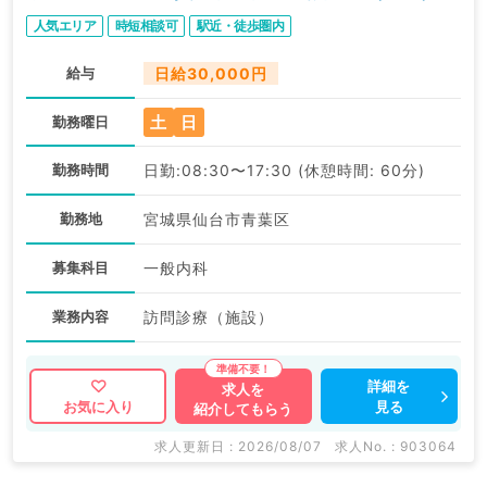
般内科／非常勤）
人気エリア
時短相談可
駅近・徒歩圏内
給与
日給30,000円
土
日
勤務曜日
勤務時間
日勤:08:30〜17:30 (休憩時間: 60分)
勤務地
宮城県仙台市青葉区
募集科目
一般内科
業務内容
訪問診療（施設）
詳細を
求人を
見る
お気に入り
紹介してもらう
求人更新日 : 2026/08/07
求人No. : 903064