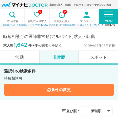
医師の求人・転職・アルバイトはマイナビDOCTOR
0
0
MENU
お気に入り求人
最近見た求人
マイページ
求人検索
医師求人・転職のマイナビDOCTOR
医師非常勤(アルバイト)求人
時短相談
時短相談可の医師非常勤(アルバイト)求人・転職
1,642
求人数
件
※非公開求人を除く
2026年08月08日更新
常勤
非常勤
スポット
選択中の検索条件
時短相談可
条件の変更
並び順：
新着順