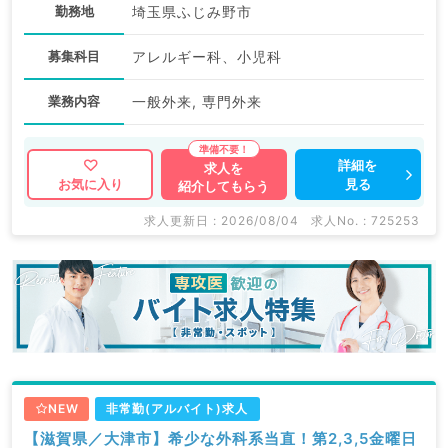
勤務地
埼玉県ふじみ野市
募集科目
アレルギー科、小児科
業務内容
一般外来, 専門外来
詳細を
求人を
見る
お気に入り
紹介してもらう
求人更新日 : 2026/08/04
求人No. : 725253
NEW
非常勤(アルバイト)求人
【滋賀県／大津市】希少な外科系当直！第2,3,5金曜日