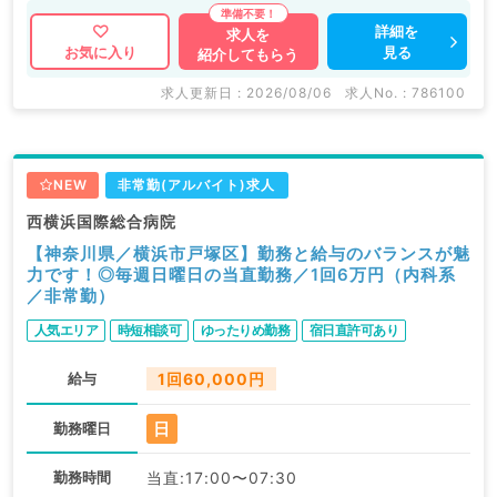
詳細を
求人を
見る
お気に入り
紹介してもらう
求人更新日 : 2026/08/06
求人No. : 786100
NEW
非常勤(アルバイト)求人
西横浜国際総合病院
【神奈川県／横浜市戸塚区】勤務と給与のバランスが魅
力です！◎毎週日曜日の当直勤務／1回6万円（内科系
／非常勤）
人気エリア
時短相談可
ゆったりめ勤務
宿日直許可あり
給与
1回60,000円
日
勤務曜日
勤務時間
当直:17:00〜07:30