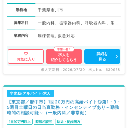
勤務地
千葉県市川市
募集科目
一般内科、循環器内科、呼吸器内科、消化器内科、内分泌・代謝内科、腎臓内科
業務内容
病棟管理, 救急対応
詳細を
求人を
見る
お気に入り
紹介してもらう
求人更新日 : 2026/07/30
求人No. : 630958
非常勤(アルバイト)求人
【東京都／府中市】1回20万円の高給バイト◎第1・3・
5週目土曜日の日当直勤務・インセンティブあり～勤務
時間の相談可能～（一般内科／非常勤）
1日10万円以上
時短相談可
駅近・徒歩圏内