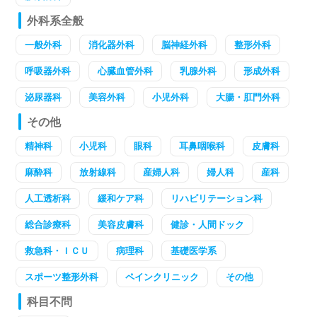
外科系全般
一般外科
消化器外科
脳神経外科
整形外科
呼吸器外科
心臓血管外科
乳腺外科
形成外科
泌尿器科
美容外科
小児外科
大腸・肛門外科
その他
精神科
小児科
眼科
耳鼻咽喉科
皮膚科
麻酔科
放射線科
産婦人科
婦人科
産科
人工透析科
緩和ケア科
リハビリテーション科
総合診療科
美容皮膚科
健診・人間ドック
救急科・ＩＣＵ
病理科
基礎医学系
スポーツ整形外科
ペインクリニック
その他
科目不問