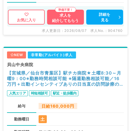
詳細を
求人を
見る
お気に入り
紹介してもらう
求人更新日 : 2026/08/07
求人No. : 904760
NEW
非常勤(アルバイト)求人
貝山中央病院
【宮城県／仙台市青葉区】駅チカ病院★土曜8:30～月
曜9：00※勤務時間相談可能 ※隔週勤務相談可能／16
万円＋出動インセンティブありの日当直の訪問診療のお
仕事です◇（一般内科／非常勤）
人気エリア
時短相談可
駅近・徒歩圏内
給与
日給160,000円
土
勤務曜日