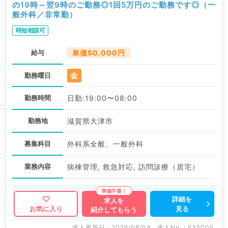
の19時～翌9時のご勤務◎1回5万円のご勤務です◎（一
般外科／非常勤）
時短相談可
給与
単価50,000円
金
勤務曜日
勤務時間
日勤:19:00〜08:00
勤務地
滋賀県大津市
募集科目
外科系全般、一般外科
業務内容
病棟管理, 救急対応, 訪問診療（居宅）
詳細を
求人を
見る
お気に入り
紹介してもらう
求人更新日 : 2026/08/04
求人No. : 635005