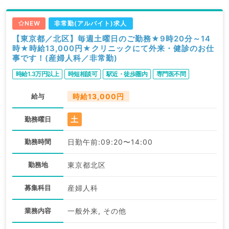
NEW
非常勤(アルバイト)求人
【東京都／北区】毎週土曜日のご勤務★9時20分～14
時★時給13,000円★クリニックにて外来・健診のお仕
事です！(産婦人科／非常勤)
時給1.3万円以上
時短相談可
駅近・徒歩圏内
専門医不問
給与
時給13,000円
土
勤務曜日
勤務時間
日勤午前:09:20〜14:00
勤務地
東京都北区
募集科目
産婦人科
業務内容
一般外来, その他