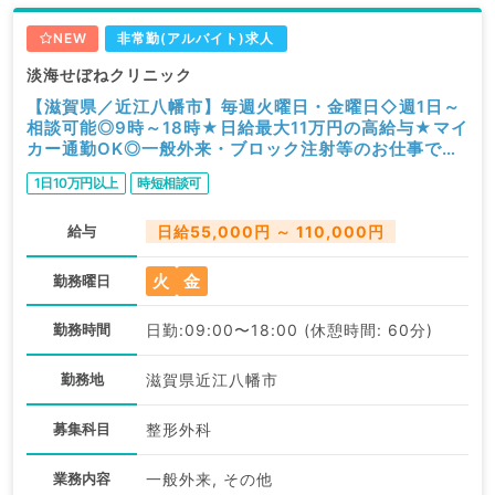
NEW
非常勤(アルバイト)求人
淡海せぼねクリニック
【滋賀県／近江八幡市】毎週火曜日・金曜日◇週1日～
相談可能◎9時～18時★日給最大11万円の高給与★マイ
カー通勤OK◎一般外来・ブロック注射等のお仕事です
（整形外科／非常勤）
1日10万円以上
時短相談可
給与
日給55,000円 ～ 110,000円
火
金
勤務曜日
勤務時間
日勤:09:00〜18:00 (休憩時間: 60分)
勤務地
滋賀県近江八幡市
募集科目
整形外科
業務内容
一般外来, その他