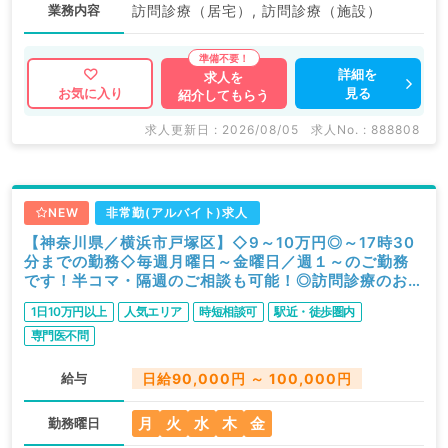
業務内容
訪問診療（居宅）, 訪問診療（施設）
詳細を
求人を
見る
お気に入り
紹介してもらう
求人更新日 : 2026/08/05
求人No. : 888808
NEW
非常勤(アルバイト)求人
【神奈川県／横浜市戸塚区】◇9～10万円◎～17時30
分までの勤務◇毎週月曜日～金曜日／週１～のご勤務
です！半コマ・隔週のご相談も可能！◎訪問診療のお仕
事／神経内科のみも相談可能です！◎看護師・アシスタ
1日10万円以上
人気エリア
時短相談可
駅近・徒歩圏内
ント同行でフォロー体制抜群(非常勤／神経内科）
専門医不問
給与
日給90,000円 ～ 100,000円
月
火
水
木
金
勤務曜日