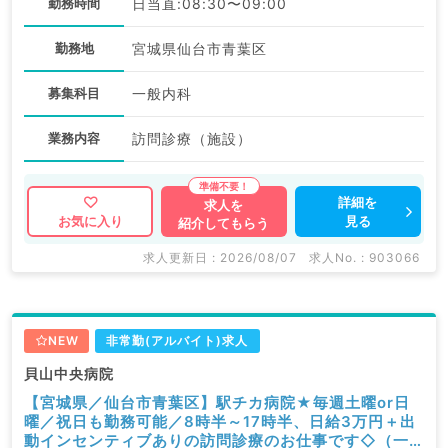
勤務時間
日当直:08:30〜09:00
勤務地
宮城県仙台市青葉区
募集科目
一般内科
業務内容
訪問診療（施設）
詳細を
求人を
見る
お気に入り
紹介してもらう
求人更新日 : 2026/08/07
求人No. : 903066
NEW
非常勤(アルバイト)求人
貝山中央病院
【宮城県／仙台市青葉区】駅チカ病院★毎週土曜or日
曜／祝日も勤務可能／8時半～17時半、日給3万円＋出
動インセンティブありの訪問診療のお仕事です◇（一