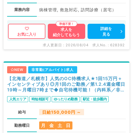
業務内容
病棟管理, 救急対応, 訪問診療（居宅）
詳細を
求人を
見る
お気に入り
紹介してもらう
求人更新日 : 2026/08/04
求人No. : 628392
NEW
非常勤(アルバイト)求人
【北海道／札幌市】人気のOC待機求人★1回15万円＋
インセンティブあり◎月1回のご勤務／第1.2.4週金曜日
19時～月曜日7時まで◆自宅待機可能！（内科系／非常
勤）
人気エリア
時短相談可
ゆったりめ勤務
駅近・徒歩圏内
給与
日給150,000円 ～
月
金
土
日
勤務曜日