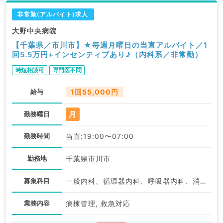
非常勤(アルバイト)求人
大野中央病院
【千葉県／市川市】★毎週月曜日の当直アルバイト／1
回5.5万円+インセンティブあり♪（内科系／非常勤）
時短相談可
専門医不問
給与
1回55,000円
月
勤務曜日
勤務時間
当直:19:00〜07:00
勤務地
千葉県市川市
募集科目
一般内科、循環器内科、呼吸器内科、消化器内科、内分泌・代謝内科、腎臓内科
業務内容
病棟管理, 救急対応