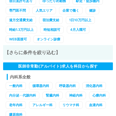
宿日直許可あり
ゆったりめ勤務
駅近・徒歩圏内
専門医不問
人気エリア
企業で働く
健診
遠方交通費支給
宿泊費支給
1日10万円以上
時給1.3万円以上
時短相談可
4月入職可
WEB面接可
オンライン診療
【さらに条件を絞り込む】
医師非常勤(アルバイト)求人を科目から探す
内科系全般
一般内科
循環器内科
呼吸器内科
消化器内科
内分泌・代謝内科
腎臓内科
神経内科
心療内科
老年内科
アレルギー科
リウマチ科
血液内科
膠原病科