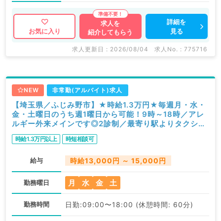
詳細を
求人を
見る
お気に入り
紹介してもらう
求人更新日 : 2026/08/04
求人No. : 775716
NEW
非常勤(アルバイト)求人
【埼玉県／ふじみ野市】★時給1.3万円★毎週月・水・
金・土曜日のうち週1曜日から可能！9時～18時／アレ
ルギー外来メインです◎2診制／最寄り駅よりタクシー
利用可能です！（小児科・アレルギー科／非常勤）
時給1.3万円以上
時短相談可
給与
時給13,000円 ～ 15,000円
月
水
金
土
勤務曜日
勤務時間
日勤:09:00〜18:00 (休憩時間: 60分)