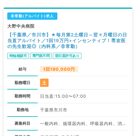
非常勤(アルバイト)求人
大野中央病院
【千葉県／市川市】★毎月第2土曜日～翌々月曜日の日
当直アルバイト／1回19万円+インセンティブ！専攻医
の先生歓迎◎（内科系／非常勤）
時短相談可
専門医不問
宿日直許可あり
給与
1回190,000円
土
勤務曜日
勤務時間
日当直:15:00〜07:00
勤務地
千葉県市川市
募集科目
一般内科、循環器内科、呼吸器内科、消化器内科、内分泌・代謝内科、腎臓内科