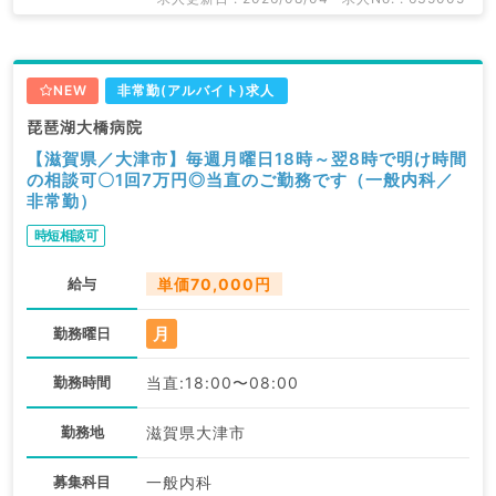
NEW
非常勤(アルバイト)求人
琵琶湖大橋病院
【滋賀県／大津市】毎週月曜日18時～翌8時で明け時間
の相談可〇1回7万円◎当直のご勤務です（一般内科／
非常勤）
時短相談可
給与
単価70,000円
月
勤務曜日
勤務時間
当直:18:00〜08:00
勤務地
滋賀県大津市
募集科目
一般内科