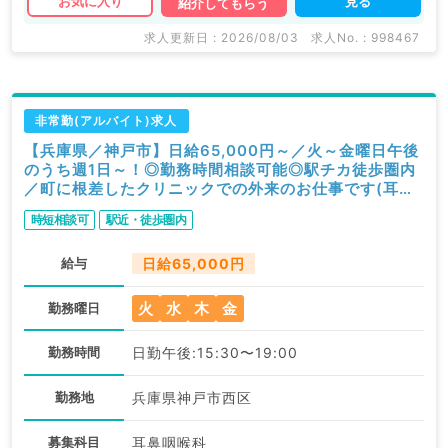
見る
お気に入り
紹介してもらう
求人更新日 : 2026/08/03
求人No. : 998467
非常勤(アルバイト)求人
【兵庫県／神戸市】日給65,000円～／火～金曜日午後
のうち週1日～！◎勤務時間相談可能◎駅チカ徒歩圏内
／町に根差したクリニックでの外来のお仕事です(耳鼻
咽喉科／非常勤)
時短相談可
駅近・徒歩圏内
給与
日給65,000円
火
水
木
金
勤務曜日
勤務時間
日勤午後:15:30〜19:00
勤務地
兵庫県神戸市西区
募集科目
耳鼻咽喉科