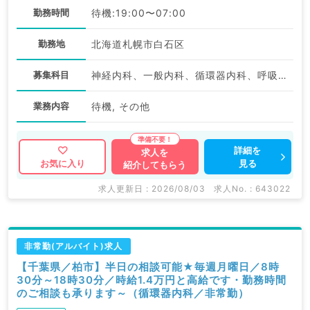
勤務時間
待機:19:00〜07:00
勤務地
北海道札幌市白石区
募集科目
神経内科、一般内科、循環器内科、呼吸器内科、消化器内科、内分泌・代謝内科、腎臓内科、老年内科、科目不問
業務内容
待機, その他
詳細を
求人を
見る
お気に入り
紹介してもらう
求人更新日 : 2026/08/03
求人No. : 643022
非常勤(アルバイト)求人
【千葉県／柏市】半日の相談可能★毎週月曜日／8時
30分～18時30分／時給1.4万円と高給です・勤務時間
のご相談も承ります～（循環器内科／非常勤）