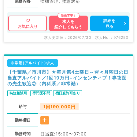
業務内容
病棟管理, 救急対応
詳細を
求人を
見る
お気に入り
紹介してもらう
求人更新日 : 2026/07/30
求人No. : 976253
非常勤(アルバイト)求人
【千葉県／市川市】★毎月第4土曜日～翌々月曜日の日
当直アルバイト／1回19万円+インセンティブ！専攻医
の先生歓迎◎（内科系／非常勤）
時短相談可
専門医不問
宿日直許可あり
給与
1回190,000円
土
勤務曜日
勤務時間
日当直:15:00〜07:00