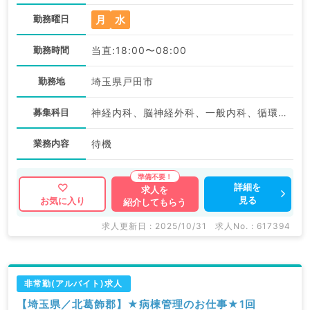
月
水
勤務曜日
勤務時間
当直:18:00〜08:00
勤務地
埼玉県戸田市
募集科目
神経内科、脳神経外科、一般内科、循環器内科、呼吸器内科、消化器内科、内分泌・代謝内科、腎臓内科、老年内科、血液内科、外科系全般、一般外科、膠原病科
業務内容
待機
詳細を
求人を
見る
お気に入り
紹介してもらう
求人更新日 : 2025/10/31
求人No. : 617394
非常勤(アルバイト)求人
【埼玉県／北葛飾郡】★病棟管理のお仕事★1回