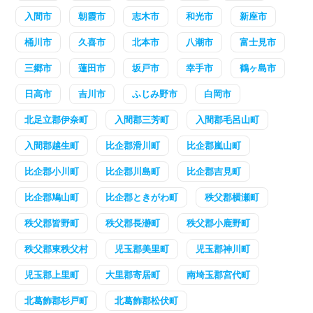
入間市
朝霞市
志木市
和光市
新座市
桶川市
久喜市
北本市
八潮市
富士見市
三郷市
蓮田市
坂戸市
幸手市
鶴ヶ島市
日高市
吉川市
ふじみ野市
白岡市
北足立郡伊奈町
入間郡三芳町
入間郡毛呂山町
入間郡越生町
比企郡滑川町
比企郡嵐山町
比企郡小川町
比企郡川島町
比企郡吉見町
比企郡鳩山町
比企郡ときがわ町
秩父郡横瀬町
秩父郡皆野町
秩父郡長瀞町
秩父郡小鹿野町
秩父郡東秩父村
児玉郡美里町
児玉郡神川町
児玉郡上里町
大里郡寄居町
南埼玉郡宮代町
北葛飾郡杉戸町
北葛飾郡松伏町