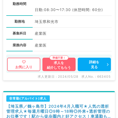
勤務時間
日勤:08:30〜17:30 (休憩時間: 60分)
勤務地
埼玉県和光市
募集科目
産業医
業務内容
産業医
詳細を
求人を
見る
お気に入り
紹介してもらう
求人更新日 : 2024/05/28
求人No. : 663405
非常勤(アルバイト)求人
【埼玉県／鶴ヶ島市】2024年4月入職可★人気の透析
管理求人★毎週月曜日◎9時～18時◎外来+透析管理の
お仕事です！駅から徒歩圏内と好アクセス！車通勤も可