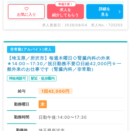
詳細を
求人を
見る
お気に入り
紹介してもらう
求人更新日 : 2026/08/04
求人No. : 725253
非常勤(アルバイト)求人
【埼玉県／所沢市】毎週木曜日◇腎臓内科の外来
★14:00～17:30／祝日勤務不要◎日給42,000円☆一
般外来のお仕事です（腎臓内科／非常勤）
時短相談可
駅近・徒歩圏内
給与
1回42,000円
木
勤務曜日
勤務時間
日勤午後:14:00〜17:30
勤務地
埼玉県所沢市