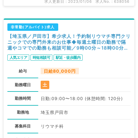
求人更新日 : 2023/01/06
求人No. : 638056
非常勤(アルバイト)求人
【埼玉県／戸田市】希少求人！予約制リウマチ専門クリ
ニックでの専門外来のお仕事◆毎週土曜日の勤務で隔
週やコマでの勤務も相談可能／9時00分～18時00分◎
日給8万円～タクシー代支給もございます（リウマチ科
人気エリア
時短相談可
駅近・徒歩圏内
／非常勤）
給与
日給80,000円
土
勤務曜日
勤務時間
日勤:09:00〜18:00 (休憩時間: 120分)
勤務地
埼玉県戸田市
募集科目
リウマチ科