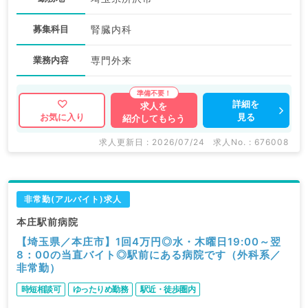
募集科目
腎臓内科
業務内容
専門外来
詳細を
求人を
見る
お気に入り
紹介してもらう
求人更新日 : 2026/07/24
求人No. : 676008
非常勤(アルバイト)求人
本庄駅前病院
【埼玉県／本庄市】1回4万円◎水・木曜日19:00～翌
8：00の当直バイト◎駅前にある病院です（外科系／
非常勤）
時短相談可
ゆったりめ勤務
駅近・徒歩圏内