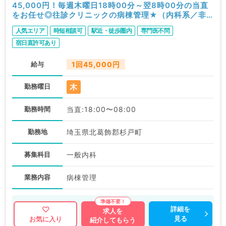
45,000円！毎週木曜日18時00分～翌8時00分の当直
をお任せ◎往診クリニックの病棟管理★（内科系／非
常勤）
人気エリア
時短相談可
駅近・徒歩圏内
専門医不問
宿日直許可あり
給与
1回45,000円
木
勤務曜日
勤務時間
当直:18:00〜08:00
勤務地
埼玉県北葛飾郡杉戸町
募集科目
一般内科
業務内容
病棟管理
詳細を
求人を
見る
お気に入り
紹介してもらう