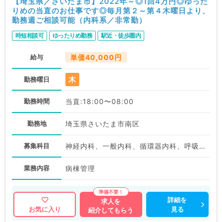
【埼玉県／さいたま市】2022年～◎1回4万円◎ゆった
りめの当直のお仕事です◎毎月第２～第４木曜日より、
勤務週ご相談可能（内科系／非常勤）
時短相談可
ゆったりめ勤務
駅近・徒歩圏内
給与
単価40,000円
木
勤務曜日
勤務時間
当直:18:00〜08:00
勤務地
埼玉県さいたま市南区
募集科目
神経内科、一般内科、循環器内科、呼吸器内科、消化器内科、内分泌・代謝内科、腎臓内科、老年内科、血液内科、膠原病科
業務内容
病棟管理
詳細を
求人を
見る
お気に入り
紹介してもらう