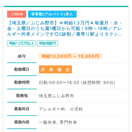
NEW
非常勤(アルバイト)求人
【埼玉県／ふじみ野市】★時給1.3万円★毎週月・水・
金・土曜日のうち週1曜日から可能！9時～18時／アレ
ルギー外来メインです◎2診制／最寄り駅よりタクシー
利用可能です！（小児科・アレルギー科／非常勤）
時給1.3万円以上
時短相談可
給与
時給13,000円 ～ 15,000円
月
水
金
土
勤務曜日
勤務時間
日勤:09:00〜18:00 (休憩時間: 60分)
勤務地
埼玉県ふじみ野市
募集科目
アレルギー科、小児科
業務内容
一般外来, 専門外来