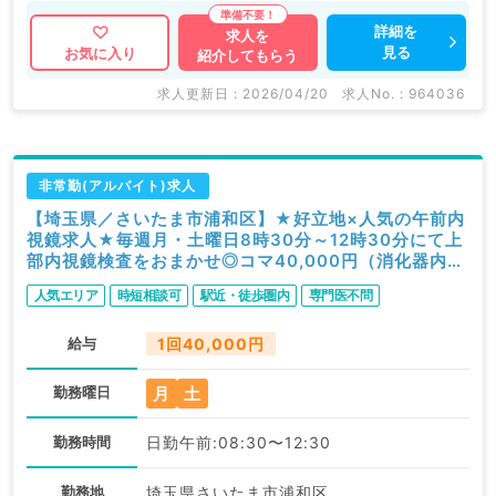
詳細を
求人を
見る
お気に入り
紹介してもらう
求人更新日 : 2026/04/20
求人No. : 964036
非常勤(アルバイト)求人
【埼玉県／さいたま市浦和区】★好立地×人気の午前内
視鏡求人★毎週月・土曜日8時30分～12時30分にて上
部内視鏡検査をおまかせ◎コマ40,000円（消化器内科
／非常勤）
人気エリア
時短相談可
駅近・徒歩圏内
専門医不問
給与
1回40,000円
月
土
勤務曜日
勤務時間
日勤午前:08:30〜12:30
勤務地
埼玉県さいたま市浦和区