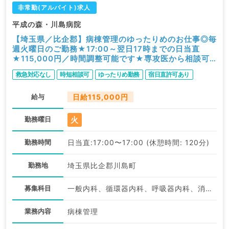
非常勤(アルバイト)求人
平成の森・川島病院
【埼玉県／比企郡】病棟管理のゆったりめのお仕事◎毎
週火曜日のご勤務★17:00～翌日17時までの日当直
★115,000円／時間調整可能です★専攻医から相談可
能！（科目不問／非常勤）
救急対応なし
時短相談可
ゆったりめ勤務
宿日直許可あり
給与
日給115,000円
火
勤務曜日
勤務時間
日当直:17:00〜17:00 (休憩時間: 120分)
勤務地
埼玉県比企郡川島町
募集科目
一般内科、循環器内科、呼吸器内科、消化器内科、外科系全般、一般外科
業務内容
病棟管理