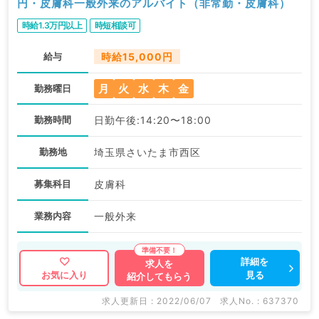
円・皮膚科一般外来のアルバイト（非常勤・皮膚科）
時給1.3万円以上
時短相談可
給与
時給15,000円
月
火
水
木
金
勤務曜日
勤務時間
日勤午後:14:20〜18:00
勤務地
埼玉県さいたま市西区
募集科目
皮膚科
業務内容
一般外来
詳細を
求人を
見る
お気に入り
紹介してもらう
求人更新日 : 2022/06/07
求人No. : 637370