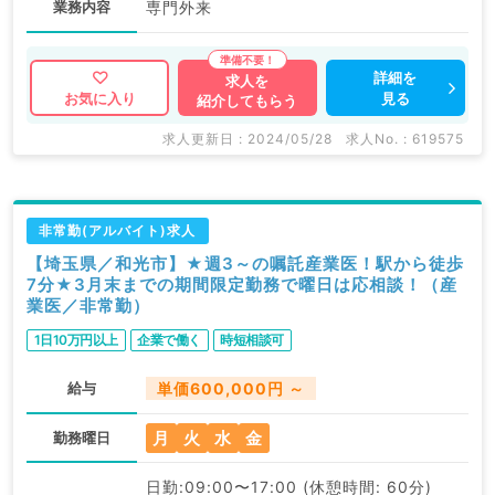
業務内容
専門外来
詳細を
求人を
見る
お気に入り
紹介してもらう
求人更新日 : 2024/05/28
求人No. : 619575
非常勤(アルバイト)求人
【埼玉県／和光市】★週3～の嘱託産業医！駅から徒歩
7分★3月末までの期間限定勤務で曜日は応相談！（産
業医／非常勤）
1日10万円以上
企業で働く
時短相談可
給与
単価600,000円 ～
月
火
水
金
勤務曜日
日勤:09:00〜17:00 (休憩時間: 60分)