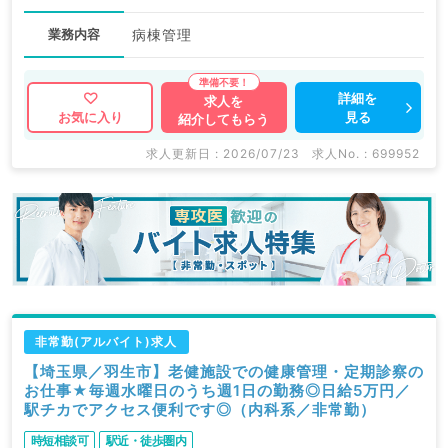
業務内容
病棟管理
詳細を
求人を
見る
お気に入り
紹介してもらう
求人更新日 : 2026/07/23
求人No. : 699952
非常勤(アルバイト)求人
【埼玉県／羽生市】老健施設での健康管理・定期診察の
お仕事★毎週水曜日のうち週1日の勤務◎日給5万円／
駅チカでアクセス便利です◎（内科系／非常勤）
時短相談可
駅近・徒歩圏内