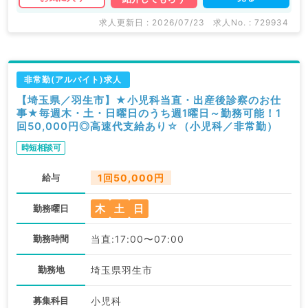
求人更新日 : 2026/07/23
求人No. : 729934
非常勤(アルバイト)求人
【埼玉県／羽生市】★小児科当直・出産後診察のお仕
事★毎週木・土・日曜日のうち週1曜日～勤務可能！1
回50,000円◎高速代支給あり☆（小児科／非常勤）
時短相談可
給与
1回50,000円
木
土
日
勤務曜日
勤務時間
当直:17:00〜07:00
勤務地
埼玉県羽生市
募集科目
小児科