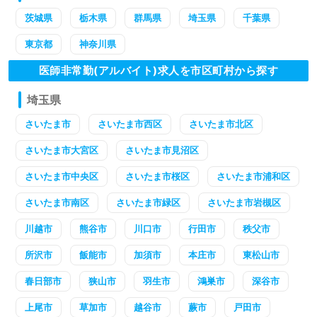
茨城県
栃木県
群馬県
埼玉県
千葉県
東京都
神奈川県
医師非常勤(アルバイト)求人を市区町村から探す
埼玉県
さいたま市
さいたま市西区
さいたま市北区
さいたま市大宮区
さいたま市見沼区
さいたま市中央区
さいたま市桜区
さいたま市浦和区
さいたま市南区
さいたま市緑区
さいたま市岩槻区
川越市
熊谷市
川口市
行田市
秩父市
所沢市
飯能市
加須市
本庄市
東松山市
春日部市
狭山市
羽生市
鴻巣市
深谷市
上尾市
草加市
越谷市
蕨市
戸田市