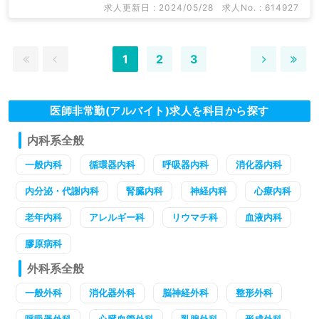
求人更新日 : 2024/05/28
求人No. : 614927
1
2
3
医師非常勤(アルバイト)求人を科目から探す
内科系全般
一般内科
循環器内科
呼吸器内科
消化器内科
内分泌・代謝内科
腎臓内科
神経内科
心療内科
老年内科
アレルギー科
リウマチ科
血液内科
膠原病科
外科系全般
一般外科
消化器外科
脳神経外科
整形外科