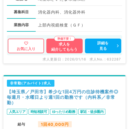
募集科目
消化器内科、消化器外科
業務内容
上部内視鏡検査（ＧＦ）
詳細を
求人を
見る
お気に入り
紹介してもらう
求人更新日 : 2026/01/16
求人No. : 632287
非常勤(アルバイト)求人
【埼玉県／戸田市】希少な1回4万円の往診待機案件◎
毎週月・水曜日より週1回の勤務です（内科系／非常
勤）
人気エリア
時短相談可
ゆったりめ勤務
駅近・徒歩圏内
給与
1回40,000円