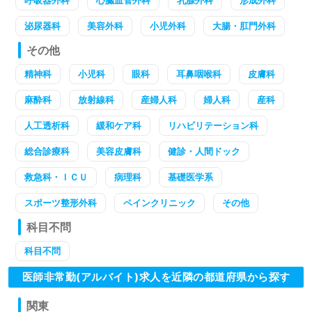
呼吸器外科
心臓血管外科
乳腺外科
形成外科
泌尿器科
美容外科
小児外科
大腸・肛門外科
その他
精神科
小児科
眼科
耳鼻咽喉科
皮膚科
麻酔科
放射線科
産婦人科
婦人科
産科
人工透析科
緩和ケア科
リハビリテーション科
総合診療科
美容皮膚科
健診・人間ドック
救急科・ＩＣＵ
病理科
基礎医学系
スポーツ整形外科
ペインクリニック
その他
科目不問
科目不問
医師非常勤(アルバイト)求人を近隣の都道府県から探す
関東