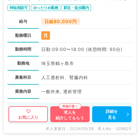
能です（人工透析科／非常勤）
時短相談可
ゆったりめ勤務
駅近・徒歩圏内
給与
日給80,000円
月
勤務曜日
勤務時間
日勤:09:00〜18:00 (休憩時間: 60分)
勤務地
埼玉県鶴ヶ島市
募集科目
人工透析科、腎臓内科
業務内容
一般外来, 透析管理
詳細を
求人を
見る
お気に入り
紹介してもらう
求人更新日 : 2024/05/28
求人No. : 529625