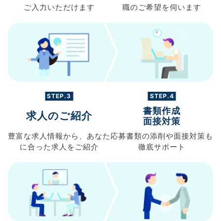
ご入力
いただけます
職の
ご希望を伺います
STEP.3
STEP.4
書類作成
求人のご紹介
面接対策
豊富な求人情報から、
あなた
応募書類の
添削や面接対策も
に合った求人を
ご紹介
徹底サポート