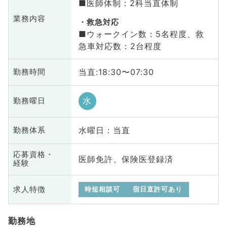
■医師体制：2科当直体制
業務内容
救急対応
■ウォークイン数：5名程度、救
急車対応数：2台程度
当直:18:30〜07:30
勤務時間
水
勤務曜日
水曜日 : 当直
勤務体系
応募資格・
医師免許、保険医登録済
経験
求人特徴
時短相談可
宿日直許可あり
勤務地