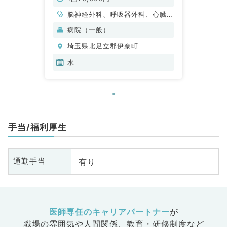
脳神経外科、呼吸器外科、心臓血
管外科、外科系全般、一般外科、
病院（一般）
消化器外科
埼玉県北足立郡伊奈町
水
手当/福利厚生
有り
通勤手当
医師専任のキャリアパートナー
が
職場の雰囲気や人間関係、
教育・研修制度など