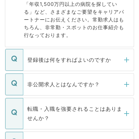
「年収1,500万円以上の病院を探してい
る」など、さまざまなご要望をキャリアパ
ートナーにお伝えください。常勤求人はも
ちろん、非常勤・スポットのお仕事紹介も
行なっております。
登録後は何をすればよいのですか
ご登録いただきましたら、弊社担当者がご
登録内容を確認し、その後メールもしくは
非公開求人とはなんですか？
お電話にて次のステップのご案内をいたし
ます。通常、5営業日以内にはご連絡をせて
マイナビDOCTORで取り扱っている求人の
いただきますので、しばらくお待ちくださ
うち約3割は、Webサイトからご覧いただ
転職・入職を強要されることはありま
い。
けない「非公開求人」です。非公開求人は
せんか？
下記の理由によって、一般には公開してい
ません。
転職・入職を強要することは一切ありませ