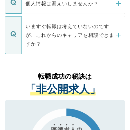
ん。また、仮に応募先から内定をいただい
個人情報は漏えいしませんか？
■応募殺到を避けるため 人気のある医療機
たとしても、ご本人が納得しない限り、内
関を公にしてしまうと、応募が殺到する場
定を承諾する必要はありません。内定先へ
個人情報が漏えいすることはありませんの
合があります。 選考を効率よく行うため
の辞退の連絡はキャリアパートナーが行い
で、ご安心ください。当サイトからの登録
いますぐ転職は考えていないのです
に、医療機関が求める条件に合った人材の
ますので、ご安心ください。
などで収集したご登録者様の個人情報は、
が、これからのキャリアを相談できま
みを人材紹介会社に依頼するケースが増え
ご本人のキャリアアップおよび転職活動の
ています。
すか？
支援を目的に使用いたします。お預かりし
ているすべての個人データはご本人の許可
お気軽にご相談ください。先生専任のキャ
なく、医療機関側に開示したり、第三者に
リアパートナーが将来のご希望などをおう
提供することは一切ありません。また弊社
かがいして、現在の医療機関の状況や紹介
転職成功の秘訣は
は、個人情報の取り扱いについての厳密な
経験をまじえながら、適切なアドバイスを
管理基準を満たした事業者のみに付与され
「非公開求人」
させていただきます。すぐにご転職をされ
る、プライバシーマークを取得済みです。
ない方には、長期的なサポートが可能です
ご登録いただいた個人情報は、SSL（デー
ので、まずはご登録ください。
タ暗号化）によって保護されていますの
で、機密保持に関してもご安心ください。