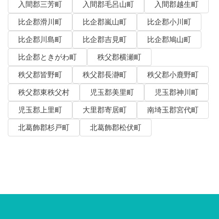
入間郡三芳町
入間郡毛呂山町
入間郡越生町
比企郡滑川町
比企郡嵐山町
比企郡小川町
比企郡川島町
比企郡吉見町
比企郡鳩山町
比企郡ときがわ町
秩父郡横瀬町
秩父郡皆野町
秩父郡長瀞町
秩父郡小鹿野町
秩父郡東秩父村
児玉郡美里町
児玉郡神川町
児玉郡上里町
大里郡寄居町
南埼玉郡宮代町
北葛飾郡杉戸町
北葛飾郡松伏町