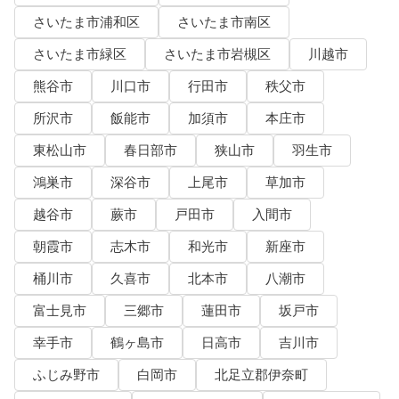
さいたま市浦和区
さいたま市南区
さいたま市緑区
さいたま市岩槻区
川越市
熊谷市
川口市
行田市
秩父市
所沢市
飯能市
加須市
本庄市
東松山市
春日部市
狭山市
羽生市
鴻巣市
深谷市
上尾市
草加市
越谷市
蕨市
戸田市
入間市
朝霞市
志木市
和光市
新座市
桶川市
久喜市
北本市
八潮市
富士見市
三郷市
蓮田市
坂戸市
幸手市
鶴ヶ島市
日高市
吉川市
ふじみ野市
白岡市
北足立郡伊奈町