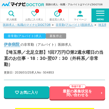
医師の求人・転職・アルバイトはマイナビDOCTOR
0
1
MENU
お気に入り求人
最近見た求人
マイページ
求人検索
医師求人・転職のマイナビDOCTOR
非常勤(アルバイト)医師求人
埼玉県
非常勤(アルバイト)求人
募集停止
伊奈病院
の非常勤（アルバイト）医師求人
【埼玉県／北足立郡】1回7万円◎第2週水曜日の当
直のお仕事・18：30-翌07：30（外科系／非常
勤）
更新日 : 2026/03/25
求人No : 504853
最新の募集状況を
お気に入り
問い合わせる