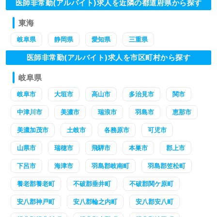
医師非常勤(アルバイト)求人を近隣の都道府県から探す
東海
岐阜県
静岡県
愛知県
三重県
医師非常勤(アルバイト)求人を市区町村から探す
岐阜県
岐阜市
大垣市
高山市
多治見市
関市
中津川市
美濃市
瑞浪市
羽島市
恵那市
美濃加茂市
土岐市
各務原市
可児市
山県市
瑞穂市
飛騨市
本巣市
郡上市
下呂市
海津市
羽島郡岐南町
羽島郡笠松町
養老郡養老町
不破郡垂井町
不破郡関ケ原町
安八郡神戸町
安八郡輪之内町
安八郡安八町