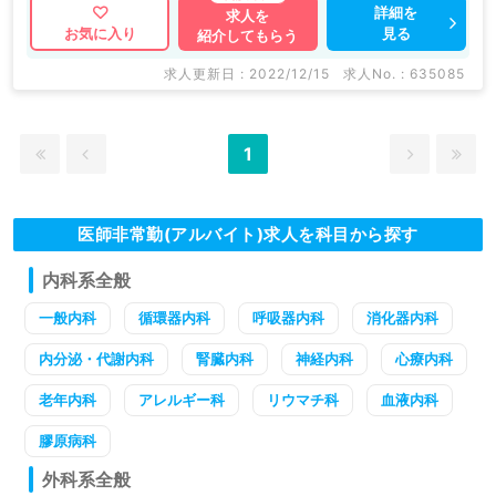
詳細を
求人を
見る
お気に入り
紹介してもらう
求人更新日 : 2022/12/15
求人No. : 635085
1
医師非常勤(アルバイト)求人を科目から探す
内科系全般
一般内科
循環器内科
呼吸器内科
消化器内科
内分泌・代謝内科
腎臓内科
神経内科
心療内科
老年内科
アレルギー科
リウマチ科
血液内科
膠原病科
外科系全般