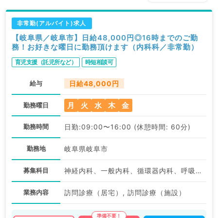
非常勤(アルバイト)求人
【岐阜県／岐阜市】日給48,000円◎16時までのご勤
務！お好きな曜日に勤務頂けます（内科科／非常勤）
育児支援（託児所など）
時短相談可
給与
日給48,000円
月
火
水
木
金
勤務曜日
勤務時間
日勤:09:00〜16:00 (休憩時間: 60分)
勤務地
岐阜県岐阜市
募集科目
神経内科、一般内科、循環器内科、呼吸器内科、消化器内科、内分泌・代謝内科、腎臓内科、老年内科、膠原病科
業務内容
訪問診療（居宅）, 訪問診療（施設）