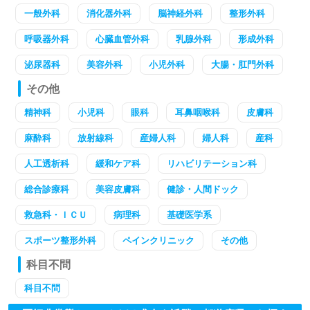
一般外科
消化器外科
脳神経外科
整形外科
呼吸器外科
心臓血管外科
乳腺外科
形成外科
泌尿器科
美容外科
小児外科
大腸・肛門外科
その他
精神科
小児科
眼科
耳鼻咽喉科
皮膚科
麻酔科
放射線科
産婦人科
婦人科
産科
人工透析科
緩和ケア科
リハビリテーション科
総合診療科
美容皮膚科
健診・人間ドック
救急科・ＩＣＵ
病理科
基礎医学系
スポーツ整形外科
ペインクリニック
その他
科目不問
科目不問