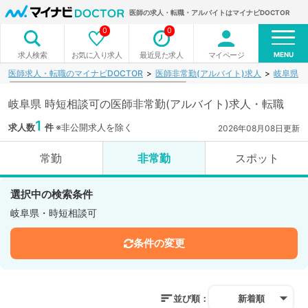
医師の求人・転職・アルバイトはマイナビDOCTOR
0
0
MENU
お気に入り求人
最近見た求人
マイページ
求人検索
医師求人・転職のマイナビDOCTOR
医師非常勤(アルバイト)求人
岐阜県
岐阜県 時短相談可の医師非常勤(アルバイト)求人・転職
1
求人数
件
※非公開求人を除く
2026年08月08日更新
常勤
非常勤
スポット
選択中の検索条件
岐阜県・時短相談可
条件の変更
並び順：
新着順