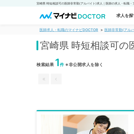
求人を探
医師求人・転職のマイナビDOCTOR
医師非常勤(アルバ
宮崎県 時短相談可の
1
検索結果
件
※非公開求人を除く