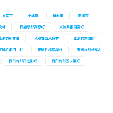
日南市
小林市
日向市
串間市
股町
西諸県郡高原町
東諸県郡国富町
児湯郡新富町
児湯郡西米良村
児湯郡木城町
東臼杵郡門川町
東臼杵郡諸塚村
東臼杵郡椎葉村
西臼杵郡日之影町
西臼杵郡五ヶ瀬町