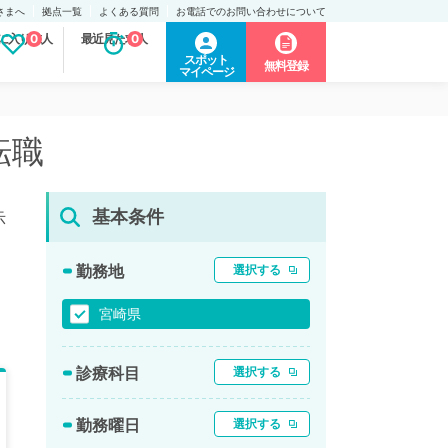
さまへ
拠点一覧
よくある質問
お電話でのお問い合わせについて
に入り求人
0
最近見た求人
0
スポット
無料登録
マイページ
転職
基本条件
示
勤務地
選択する
宮崎県
診療科目
選択する
勤務曜日
選択する