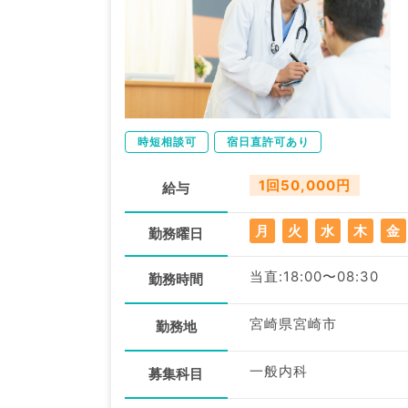
時短相談可
宿日直許可あり
1回50,000円
給与
月
火
水
木
金
勤務曜日
当直:18:00〜08:30
勤務時間
宮崎県宮崎市
勤務地
一般内科
募集科目