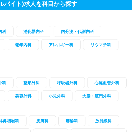
ルバイト)求人を科目から探す
内科
消化器内科
内分泌・代謝内科
老年内科
アレルギー科
リウマチ科
外科
整形外科
呼吸器外科
心臓血管外科
美容外科
小児外科
大腸・肛門外科
耳鼻咽喉科
皮膚科
麻酔科
放射線科