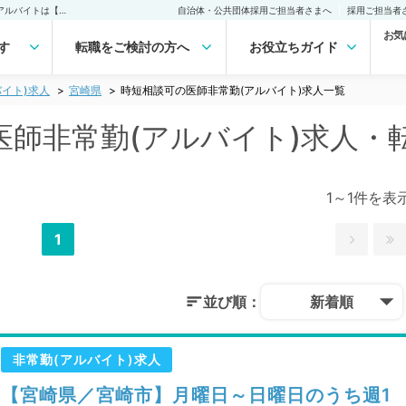
宮崎県 時短相談可の医師非常勤(アルバイト)求人｜医師の求人・転職・アルバイトは【マイナビDOCTOR】
自治体・公共団体採用ご担当者さまへ
採用ご担当者
お気
す
転職をご検討の方へ
お役立ちガイド
イト)求人
宮崎県
時短相談可の医師非常勤(アルバイト)求人一覧
医師非常勤(アルバイト)求人・
1～1件を表
1
並び順：
新着順
非常勤(アルバイト)求人
【宮崎県／宮崎市】月曜日～日曜日のうち週1