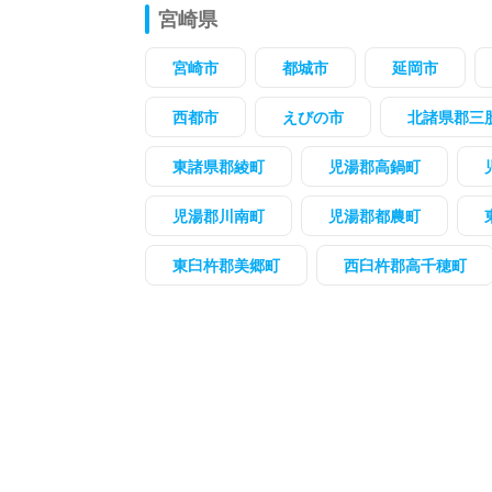
宮崎県
宮崎市
都城市
延岡市
西都市
えびの市
北諸県郡三
東諸県郡綾町
児湯郡高鍋町
児湯郡川南町
児湯郡都農町
東臼杵郡美郷町
西臼杵郡高千穂町