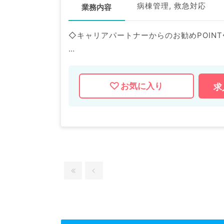
病棟管理, 救急対応
業務内容
◇キャリアパートナーからのお勧めPOINT
１．月曜日～日曜日のうち週1日の当直勤
２．入り明け時間調整可能です◎
お気に入り
求