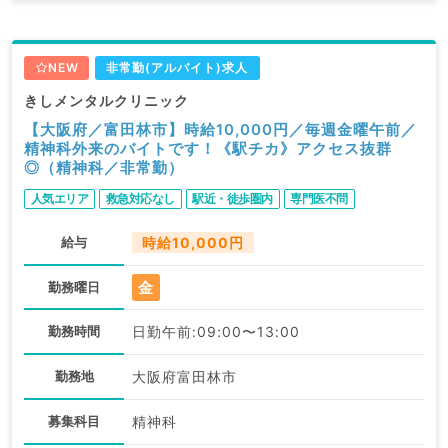
NEW
非常勤(アルバイト)求人
きしメンタルクリニック
【大阪府／富田林市】時給10,000円／毎週金曜午前／
精神科外来のバイトです！《駅チカ》アクセス抜群
◎（精神科／非常勤）
人気エリア
救急対応なし
駅近・徒歩圏内
専門医不問
給与
時給10,000円
金
勤務曜日
勤務時間
日勤午前:09:00〜13:00
勤務地
大阪府富田林市
募集科目
精神科