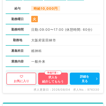
給与
時給10,000円
火
勤務曜日
勤務時間
日勤:09:00〜17:00 (休憩時間: 60分)
勤務地
大阪府富田林市
募集科目
精神科
業務内容
一般外来
詳細を
求人を
見る
お気に入り
紹介してもらう
求人更新日 : 2026/08/04
求人No. : 976330