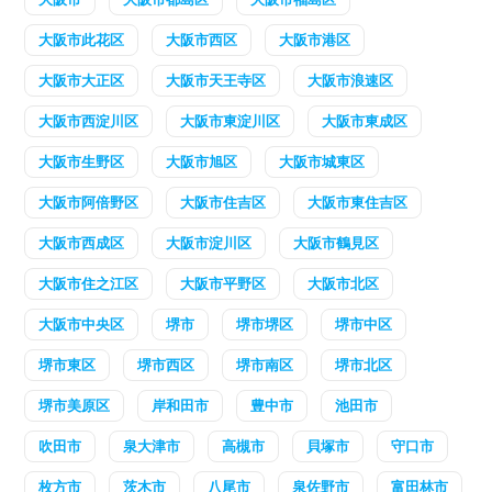
大阪市此花区
大阪市西区
大阪市港区
大阪市大正区
大阪市天王寺区
大阪市浪速区
大阪市西淀川区
大阪市東淀川区
大阪市東成区
大阪市生野区
大阪市旭区
大阪市城東区
大阪市阿倍野区
大阪市住吉区
大阪市東住吉区
大阪市西成区
大阪市淀川区
大阪市鶴見区
大阪市住之江区
大阪市平野区
大阪市北区
大阪市中央区
堺市
堺市堺区
堺市中区
堺市東区
堺市西区
堺市南区
堺市北区
堺市美原区
岸和田市
豊中市
池田市
吹田市
泉大津市
高槻市
貝塚市
守口市
枚方市
茨木市
八尾市
泉佐野市
富田林市