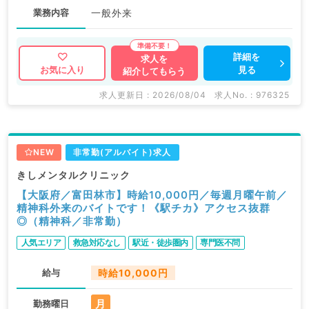
業務内容
一般外来
詳細を
求人を
見る
お気に入り
紹介してもらう
求人更新日 : 2026/08/04
求人No. : 976325
NEW
非常勤(アルバイト)求人
きしメンタルクリニック
【大阪府／富田林市】時給10,000円／毎週月曜午前／
精神科外来のバイトです！《駅チカ》アクセス抜群
◎（精神科／非常勤）
人気エリア
救急対応なし
駅近・徒歩圏内
専門医不問
給与
時給10,000円
月
勤務曜日