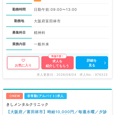
勤務時間
日勤午前:09:00〜13:00
勤務地
大阪府富田林市
募集科目
精神科
業務内容
一般外来
詳細を
求人を
見る
お気に入り
紹介してもらう
求人更新日 : 2026/08/04
求人No. : 976323
NEW
非常勤(アルバイト)求人
きしメンタルクリニック
【大阪府／富田林市】時給10,000円／毎週水曜／夕診