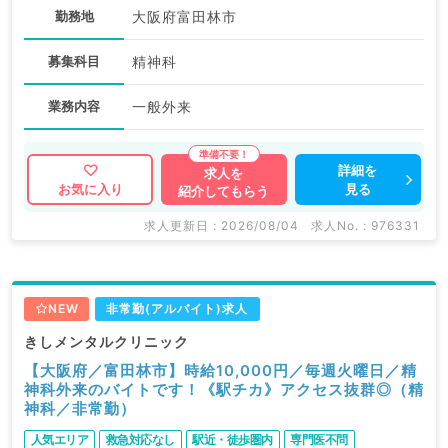
勤務地
大阪府富田林市
募集科目
精神科
業務内容
一般外来
詳細を
求人を
見る
お気に入り
紹介してもらう
求人更新日 : 2026/08/04
求人No. : 976331
NEW
非常勤(アルバイト)求人
きしメンタルクリニック
【大阪府／富田林市】時給10,000円／毎週火曜日／精
神科外来のバイトです！《駅チカ》アクセス抜群◎（精
神科／非常勤）
人気エリア
救急対応なし
駅近・徒歩圏内
専門医不問