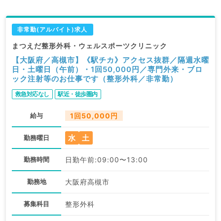
非常勤(アルバイト)求人
まつえだ整形外科・ウェルスポーツクリニック
【大阪府／高槻市】《駅チカ》アクセス抜群／隔週水曜
日・土曜日（午前）・1回50,000円／専門外来・ブロ
ック注射等のお仕事です（整形外科／非常勤）
救急対応なし
駅近・徒歩圏内
給与
1回50,000円
水
土
勤務曜日
勤務時間
日勤午前:09:00〜13:00
勤務地
大阪府高槻市
募集科目
整形外科