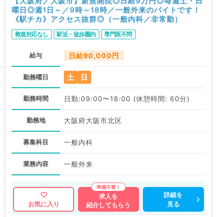
【大阪府／大阪市】新規開院◎日給9万円◎毎週土・日
曜日◎週1日～／9時～18時／一般外来のバイトです！
《駅チカ》アクセス抜群◎（一般内科／非常勤）
救急対応なし
駅近・徒歩圏内
専門医不問
給与
日給90,000円
土
日
勤務曜日
勤務時間
日勤:09:00〜18:00 (休憩時間: 60分)
勤務地
大阪府大阪市北区
募集科目
一般内科
業務内容
一般外来
詳細を
求人を
見る
お気に入り
紹介してもらう