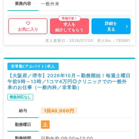
業務内容
一般外来
詳細を
求人を
見る
お気に入り
紹介してもらう
求人更新日 : 2026/07/30
求人No. : 792861
非常勤(アルバイト)求人
【大阪府／堺市】2026年10月～勤務開始！毎週土曜日
午前9時～13時／1コマ4万円◎クリニックでの一般外
来のお仕事（一般内科／非常勤）
救急対応なし
給与
1回40,000円
土
勤務曜日
勤務時間
日勤午前:09:00〜13:00