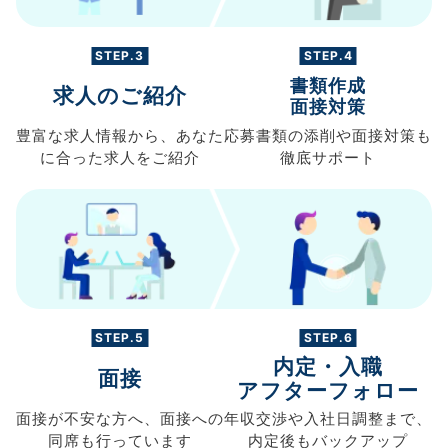
STEP.3
STEP.4
書類作成
求人のご紹介
面接対策
豊富な求人情報から、
あなた
応募書類の
添削や面接対策も
に合った求人を
ご紹介
徹底サポート
STEP.5
STEP.6
内定・入職
面接
アフターフォロー
面接が不安な方へ、
面接への
年収交渉や
入社日調整まで、
同席も
行っています
内定後もバックアップ