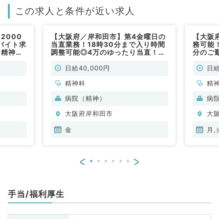
この求人と条件が近い求人
2000
【大阪府／岸和田市】第4金曜日の
【大阪
バイト求
当直業務！18時30分まで入り時間
務可能！
（精神科
調整可能◎4万のゆったり当直！／
分のご
指定医の有無は問いません◎（精神
の外来
科／非常勤）
勤）
日給40,000円
日給
精神科
精
病院（精神）
病
大阪府岸和田市
大
金
月,
<
>
手当/福利厚生