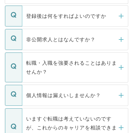
登録後は何をすればよいのですか
ご登録いただきましたら、弊社担当者がご
登録内容を確認し、その後メールもしくは
非公開求人とはなんですか？
お電話にて次のステップのご案内をいたし
ます。通常、5営業日以内にはご連絡をせて
マイナビDOCTORで取り扱っている求人の
いただきますので、しばらくお待ちくださ
うち約3割は、Webサイトからご覧いただ
転職・入職を強要されることはありま
い。
けない「非公開求人」です。非公開求人は
せんか？
下記の理由によって、一般には公開してい
ません。
転職・入職を強要することは一切ありませ
ん。また、仮に応募先から内定をいただい
個人情報は漏えいしませんか？
■応募殺到を避けるため 人気のある医療機
たとしても、ご本人が納得しない限り、内
関を公にしてしまうと、応募が殺到する場
定を承諾する必要はありません。内定先へ
個人情報が漏えいすることはありませんの
合があります。 選考を効率よく行うため
の辞退の連絡はキャリアパートナーが行い
で、ご安心ください。当サイトからの登録
いますぐ転職は考えていないのです
に、医療機関が求める条件に合った人材の
ますので、ご安心ください。
などで収集したご登録者様の個人情報は、
が、これからのキャリアを相談できま
みを人材紹介会社に依頼するケースが増え
ご本人のキャリアアップおよび転職活動の