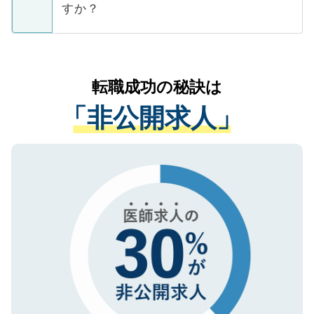
ています。
すか？
支援を目的に使用いたします。お預かりし
ているすべての個人データはご本人の許可
お気軽にご相談ください。先生専任のキャ
なく、医療機関側に開示したり、第三者に
リアパートナーが将来のご希望などをおう
提供することは一切ありません。また弊社
かがいして、現在の医療機関の状況や紹介
転職成功の秘訣は
は、個人情報の取り扱いについての厳密な
経験をまじえながら、適切なアドバイスを
管理基準を満たした事業者のみに付与され
「非公開求人」
させていただきます。すぐにご転職をされ
る、プライバシーマークを取得済みです。
ない方には、長期的なサポートが可能です
ご登録いただいた個人情報は、SSL（デー
ので、まずはご登録ください。
タ暗号化）によって保護されていますの
で、機密保持に関してもご安心ください。