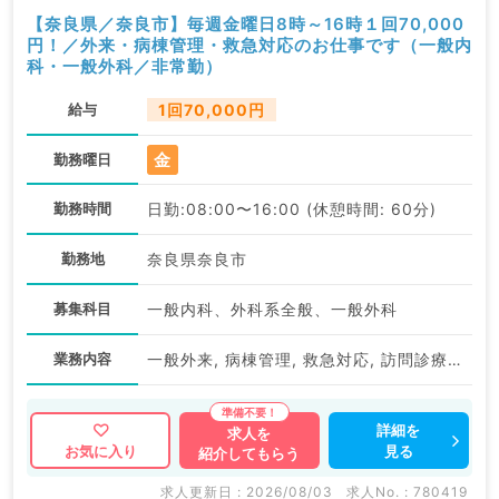
【奈良県／奈良市】毎週金曜日8時～16時１回70,000
円！／外来・病棟管理・救急対応のお仕事です（一般内
科・一般外科／非常勤）
給与
1回70,000円
金
勤務曜日
勤務時間
日勤:08:00〜16:00 (休憩時間: 60分)
勤務地
奈良県奈良市
募集科目
一般内科、外科系全般、一般外科
業務内容
一般外来, 病棟管理, 救急対応, 訪問診療（施設）
詳細を
求人を
見る
お気に入り
紹介してもらう
求人更新日 : 2026/08/03
求人No. : 780419