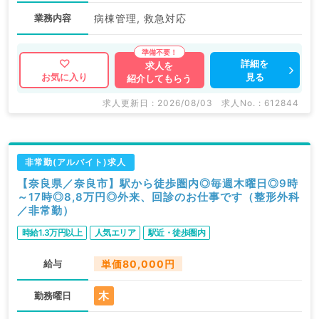
業務内容
病棟管理, 救急対応
詳細を
求人を
見る
お気に入り
紹介してもらう
求人更新日 : 2026/08/03
求人No. : 612844
非常勤(アルバイト)求人
【奈良県／奈良市】駅から徒歩圏内◎毎週木曜日◎9時
～17時◎8,8万円◎外来、回診のお仕事です（整形外科
／非常勤）
時給1.3万円以上
人気エリア
駅近・徒歩圏内
給与
単価80,000円
木
勤務曜日