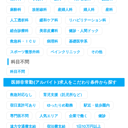
麻酔科
放射線科
産婦人科
婦人科
産科
人工透析科
緩和ケア科
リハビリテーション科
総合診療科
美容皮膚科
健診・人間ドック
救急科・ＩＣＵ
病理科
基礎医学系
スポーツ整形外科
ペインクリニック
その他
科目不問
科目不問
医師非常勤(アルバイト)求人をこだわり条件から探す
救急対応なし
育児支援（託児所など）
宿日直許可あり
ゆったりめ勤務
駅近・徒歩圏内
専門医不問
人気エリア
企業で働く
健診
遠方交通費支給
宿泊費支給
1日10万円以上