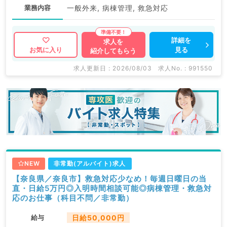
業務内容
一般外来, 病棟管理, 救急対応
詳細を
求人を
見る
お気に入り
紹介してもらう
求人更新日 : 2026/08/03
求人No. : 991550
NEW
非常勤(アルバイト)求人
【奈良県／奈良市】救急対応少なめ！毎週日曜日の当
直・日給5万円◎入明時間相談可能◎病棟管理・救急対
応のお仕事（科目不問／非常勤）
給与
日給50,000円