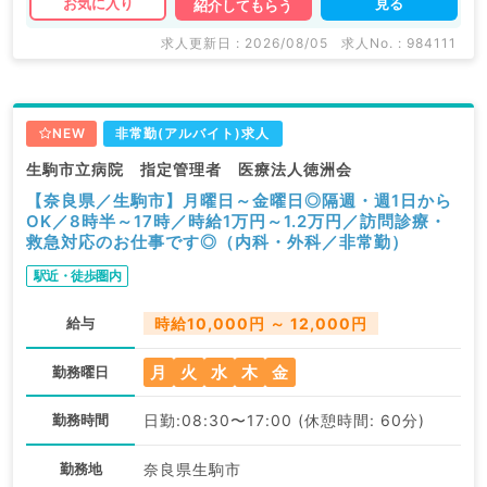
見る
お気に入り
紹介してもらう
求人更新日 : 2026/08/05
求人No. : 984111
NEW
非常勤(アルバイト)求人
生駒市立病院 指定管理者 医療法人徳洲会
【奈良県／生駒市】月曜日～金曜日◎隔週・週1日から
OK／8時半～17時／時給1万円～1.2万円／訪問診療・
救急対応のお仕事です◎（内科・外科／非常勤）
駅近・徒歩圏内
給与
時給10,000円 ～ 12,000円
月
火
水
木
金
勤務曜日
勤務時間
日勤:08:30〜17:00 (休憩時間: 60分)
勤務地
奈良県生駒市