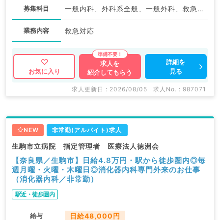
募集科目
一般内科、外科系全般、一般外科、救急科・ＩＣＵ
業務内容
救急対応
詳細を
求人を
見る
お気に入り
紹介してもらう
求人更新日 : 2026/08/05
求人No. : 987071
NEW
非常勤(アルバイト)求人
生駒市立病院 指定管理者 医療法人徳洲会
【奈良県／生駒市】日給4.8万円・駅から徒歩圏内◎毎
週月曜・火曜・木曜日◎消化器内科専門外来のお仕事
（消化器内科／非常勤）
駅近・徒歩圏内
給与
日給48,000円