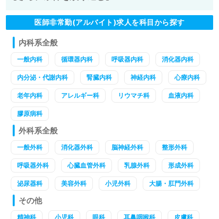
医師非常勤(アルバイト)求人を科目から探す
内科系全般
一般内科
循環器内科
呼吸器内科
消化器内科
内分泌・代謝内科
腎臓内科
神経内科
心療内科
老年内科
アレルギー科
リウマチ科
血液内科
膠原病科
外科系全般
一般外科
消化器外科
脳神経外科
整形外科
呼吸器外科
心臓血管外科
乳腺外科
形成外科
泌尿器科
美容外科
小児外科
大腸・肛門外科
その他
精神科
小児科
眼科
耳鼻咽喉科
皮膚科