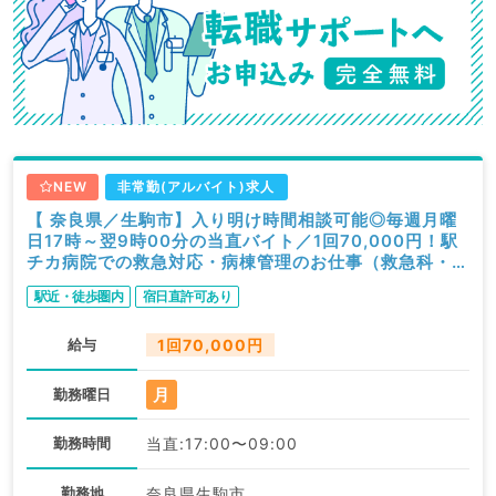
NEW
非常勤(アルバイト)求人
【 奈良県／生駒市】入り明け時間相談可能◎毎週月曜
日17時～翌9時00分の当直バイト／1回70,000円！駅
チカ病院での救急対応・病棟管理のお仕事（救急科・内
科・外科／非常勤）
駅近・徒歩圏内
宿日直許可あり
給与
1回70,000円
月
勤務曜日
勤務時間
当直:17:00〜09:00
勤務地
奈良県生駒市