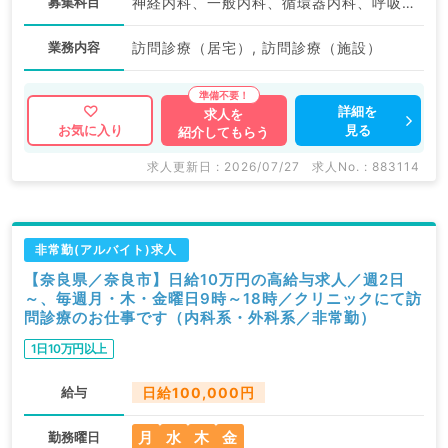
募集科目
神経内科、一般内科、循環器内科、呼吸器内科、消化器内科、内分泌・代謝内科、腎臓内科、老年内科、血液内科、膠原病科
業務内容
訪問診療（居宅）, 訪問診療（施設）
詳細を
求人を
見る
お気に入り
紹介してもらう
求人更新日 : 2026/07/27
求人No. : 883114
非常勤(アルバイト)求人
【奈良県／奈良市】日給10万円の高給与求人／週2日
～、毎週月・木・金曜日9時～18時／クリニックにて訪
問診療のお仕事です（内科系・外科系／非常勤）
1日10万円以上
給与
日給100,000円
月
水
木
金
勤務曜日