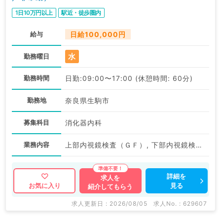
1日10万円以上
駅近・徒歩圏内
給与
日給100,000円
水
勤務曜日
勤務時間
日勤:09:00〜17:00 (休憩時間: 60分)
勤務地
奈良県生駒市
募集科目
消化器内科
業務内容
上部内視鏡検査（ＧＦ）, 下部内視鏡検査（ＣＦ）
詳細を
求人を
見る
お気に入り
紹介してもらう
求人更新日 : 2026/08/05
求人No. : 629607