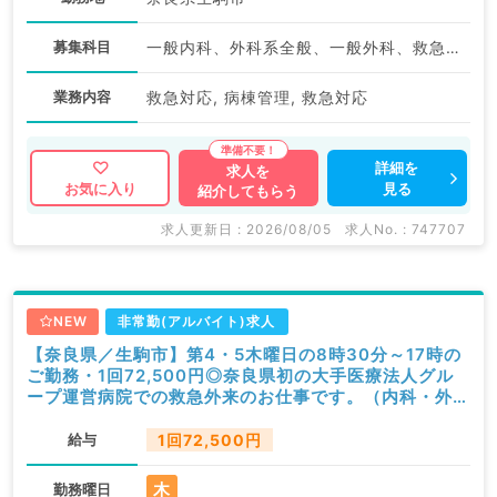
募集科目
一般内科、外科系全般、一般外科、救急科・ＩＣＵ
業務内容
救急対応, 病棟管理, 救急対応
詳細を
求人を
見る
お気に入り
紹介してもらう
求人更新日 : 2026/08/05
求人No. : 747707
NEW
非常勤(アルバイト)求人
【奈良県／生駒市】第4・5木曜日の8時30分～17時の
ご勤務・1回72,500円◎奈良県初の大手医療法人グル
ープ運営病院での救急外来のお仕事です。（内科・外科
／非常勤）
給与
1回72,500円
木
勤務曜日