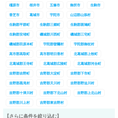
橿原市
桜井市
五條市
御所市
生駒市
香芝市
葛城市
宇陀市
山辺郡山添村
生駒郡平群町
生駒郡三郷町
生駒郡斑鳩町
生駒郡安堵町
磯城郡川西町
磯城郡三宅町
磯城郡田原本町
宇陀郡曽爾村
宇陀郡御杖村
高市郡高取町
高市郡明日香村
北葛城郡上牧町
北葛城郡王寺町
北葛城郡広陵町
北葛城郡河合町
吉野郡吉野町
吉野郡大淀町
吉野郡下市町
吉野郡黒滝村
吉野郡天川村
吉野郡野迫川村
吉野郡十津川村
吉野郡下北山村
吉野郡上北山村
吉野郡川上村
吉野郡東吉野村
【さらに条件を絞り込む】