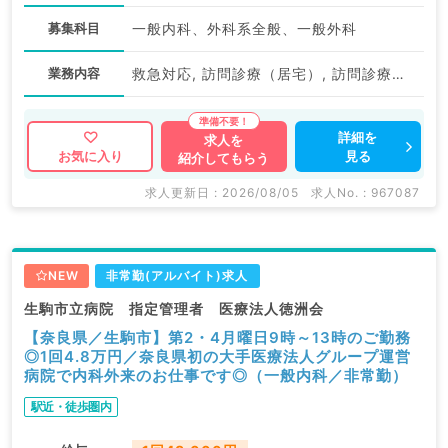
募集科目
一般内科、外科系全般、一般外科
業務内容
救急対応, 訪問診療（居宅）, 訪問診療（施設）
詳細を
求人を
見る
お気に入り
紹介してもらう
求人更新日 : 2026/08/05
求人No. : 967087
NEW
非常勤(アルバイト)求人
生駒市立病院 指定管理者 医療法人徳洲会
【奈良県／生駒市】第2・4月曜日9時～13時のご勤務
◎1回4.8万円／奈良県初の大手医療法人グループ運営
病院で内科外来のお仕事です◎（一般内科／非常勤）
駅近・徒歩圏内