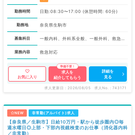
勤務時間
日勤:08:30〜17:00 (休憩時間: 60分)
勤務地
奈良県生駒市
募集科目
一般内科、外科系全般、一般外科、救急科・ＩＣＵ
業務内容
救急対応
詳細を
求人を
見る
お気に入り
紹介してもらう
求人更新日 : 2026/08/05
求人No. : 743171
NEW
非常勤(アルバイト)求人
【奈良県／生駒市】日給10万円・駅から徒歩圏内◎毎
週水曜日◎上部・下部内視鏡検査のお仕事（消化器内科
／非常勤）