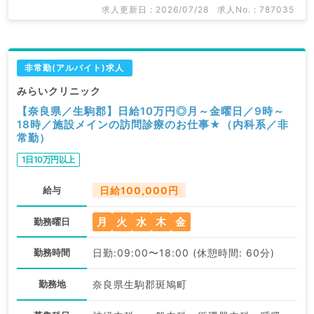
求人更新日 : 2026/07/28
求人No. : 787035
非常勤(アルバイト)求人
みらいクリニック
【奈良県／生駒郡】日給10万円◎月～金曜日／9時～
18時／施設メインの訪問診療のお仕事★（内科系／非
常勤）
1日10万円以上
給与
日給100,000円
月
火
水
木
金
勤務曜日
勤務時間
日勤:09:00〜18:00 (休憩時間: 60分)
勤務地
奈良県生駒郡斑鳩町