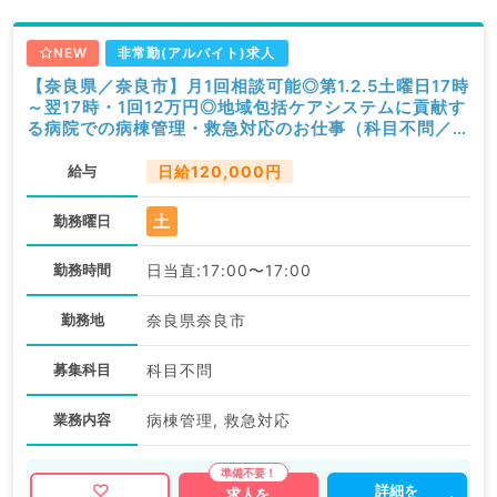
NEW
非常勤(アルバイト)求人
【奈良県／奈良市】月1回相談可能◎第1.2.5土曜日17時
～翌17時・1回12万円◎地域包括ケアシステムに貢献す
る病院での病棟管理・救急対応のお仕事（科目不問／非
常勤）
給与
日給120,000円
土
勤務曜日
勤務時間
日当直:17:00〜17:00
勤務地
奈良県奈良市
募集科目
科目不問
業務内容
病棟管理, 救急対応
詳細を
求人を