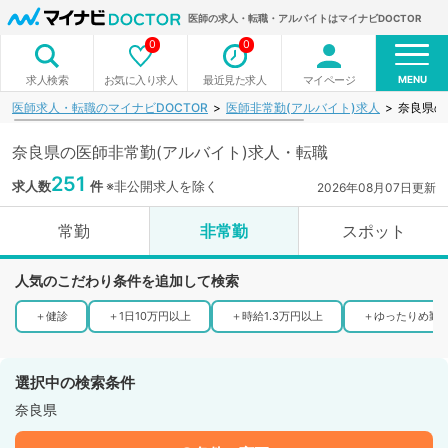
医師の求人・転職・アルバイトはマイナビDOCTOR
0
0
MENU
お気に入り求人
最近見た求人
マイページ
求人検索
医師求人・転職のマイナビDOCTOR
医師非常勤(アルバイト)求人
奈良県の
奈良県の医師非常勤(アルバイト)求人・転職
251
求人数
件
※非公開求人を除く
2026年08月07日更新
常勤
非常勤
スポット
人気のこだわり条件を追加して検索
＋
健診
＋
1日10万円以上
＋
時給1.3万円以上
＋
ゆったりめ勤
選択中の検索条件
奈良県