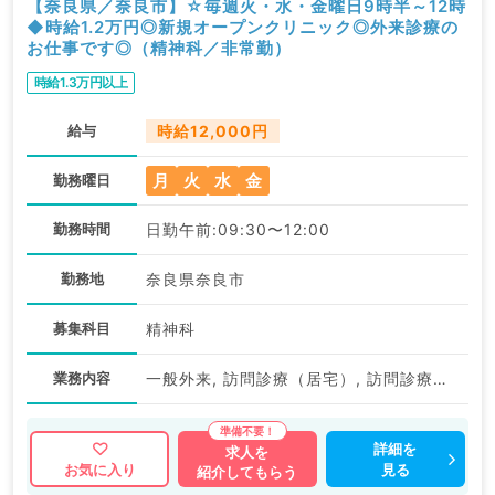
【奈良県／奈良市】☆毎週火・水・金曜日9時半～12時
◆時給1.2万円◎新規オープンクリニック◎外来診療の
お仕事です◎（精神科／非常勤）
時給1.3万円以上
給与
時給12,000円
月
火
水
金
勤務曜日
勤務時間
日勤午前:09:30〜12:00
勤務地
奈良県奈良市
募集科目
精神科
業務内容
一般外来, 訪問診療（居宅）, 訪問診療（施設）
詳細を
求人を
見る
お気に入り
紹介してもらう