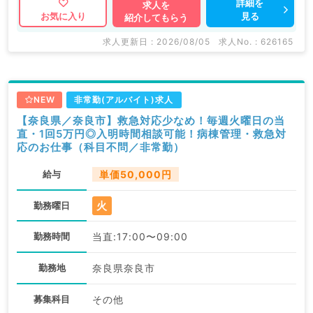
詳細を
求人を
見る
お気に入り
紹介してもらう
求人更新日 : 2026/08/05
求人No. : 626165
NEW
非常勤(アルバイト)求人
【奈良県／奈良市】救急対応少なめ！毎週火曜日の当
直・1回5万円◎入明時間相談可能！病棟管理・救急対
応のお仕事（科目不問／非常勤）
給与
単価50,000円
火
勤務曜日
勤務時間
当直:17:00〜09:00
勤務地
奈良県奈良市
募集科目
その他