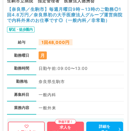
生駒市立病院 指定管理者 医療法人徳洲会
【奈良県／生駒市】毎週月曜日9時～13時のご勤務◎1
回4.8万円／奈良県初の大手医療法人グループ運営病院
で内科外来のお仕事です◎（一般内科／非常勤）
駅近・徒歩圏内
給与
1回48,000円
月
勤務曜日
勤務時間
日勤午前:09:00〜13:00
勤務地
奈良県生駒市
募集科目
一般内科
業務内容
一般外来
詳細を
求人を