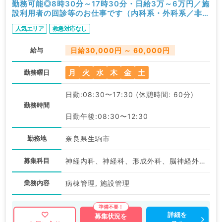
勤務可能◎8時30分～17時30分・日給3万～6万円／施
設利用者の回診等のお仕事です（内科系・外科系／非常
勤）
人気エリア
救急対応なし
給与
日給30,000円 ～ 60,000円
月
火
水
木
金
土
勤務曜日
日勤:08:30〜17:30 (休憩時間: 60分)
勤務時間
日勤午後:08:30〜12:30
勤務地
奈良県生駒市
募集科目
神経内科、神経科、形成外科、脳神経外科、呼吸器外科、心臓血管外科、泌尿器科、眼科、耳鼻咽喉科、リハビリテーション科、緩和ケア科、一般内科、循環器内科、呼吸器内科、消化器内科、内分泌・代謝内科、腎臓内科、老年内科、血液内科、外科系全般、一般外科、消化器外科、膠原病科
業務内容
病棟管理, 施設管理
詳細を
募集状況を