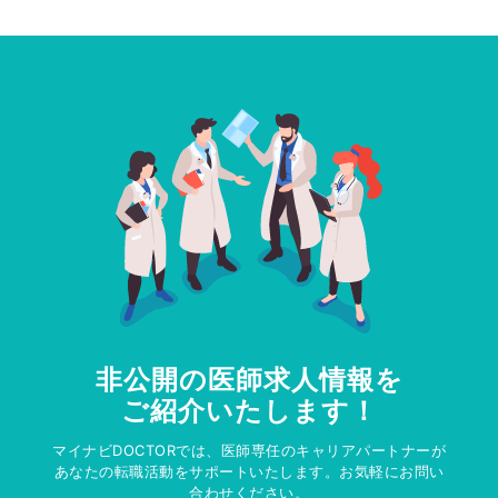
非公開の医師求人情報を
ご紹介いたします！
マイナビDOCTORでは、医師専任のキャリアパートナーが
あなたの転職活動をサポートいたします。お気軽にお問い
合わせください。