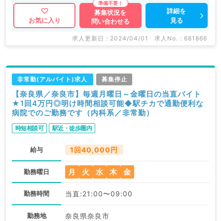
詳細を
募集状況を
見る
お気に入り
問い合わせる
求人更新日 : 2024/04/01
求人No. : 681866
非常勤(アルバイト)求人
募集停止
【奈良県／奈良市】毎週月曜日～金曜日の当直バイト
★1回4万円◎明け時間相談可能◆駅チカで通勤便利な
病院でのご勤務です（内科系／非常勤）
時短相談可
駅近・徒歩圏内
給与
1回40,000円
月
火
水
木
金
勤務曜日
勤務時間
当直:21:00〜09:00
勤務地
奈良県奈良市