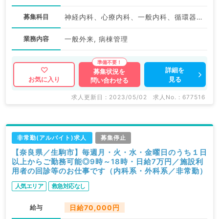
募集科目
神経内科、心療内科、一般内科、循環器内科、呼吸器内科、消化器内科、内分泌・代謝内科、腎臓内科、老年内科、血液内科、膠原病科
業務内容
一般外来, 病棟管理
詳細を
募集状況を
見る
お気に入り
問い合わせる
求人更新日 : 2023/05/02
求人No. : 677516
非常勤(アルバイト)求人
募集停止
【奈良県／生駒市】毎週月・火・水・金曜日のうち１日
以上からご勤務可能◎9時～18時・日給7万円／施設利
用者の回診等のお仕事です（内科系・外科系／非常勤）
人気エリア
救急対応なし
給与
日給70,000円