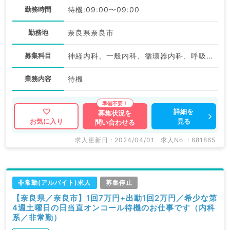
勤務時間
待機:09:00〜09:00
勤務地
奈良県奈良市
募集科目
神経内科、一般内科、循環器内科、呼吸器内科、消化器内科、内分泌・代謝内科、腎臓内科、老年内科、血液内科、膠原病科
業務内容
待機
詳細を
募集状況を
見る
お気に入り
問い合わせる
求人更新日 : 2024/04/01
求人No. : 681865
非常勤(アルバイト)求人
募集停止
【奈良県／奈良市】1回7万円+出動1回2万円／希少な第
4週土曜日の日当直オンコール待機のお仕事です（内科
系／非常勤）