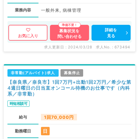
業務内容
一般外来, 病棟管理
詳細を
募集状況を
見る
お気に入り
問い合わせる
求人更新日 : 2024/03/28
求人No. : 673494
非常勤(アルバイト)求人
募集停止
【奈良県／奈良市】1回7万円+出動1回2万円／希少な第
4週日曜日の日当直オンコール待機のお仕事です（内科
系／非常勤）
時短相談可
給与
1回70,000円
日
勤務曜日