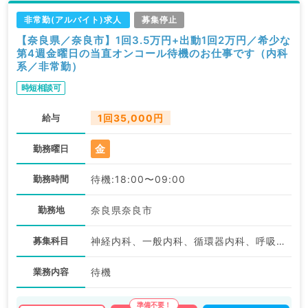
非常勤(アルバイト)求人
募集停止
【奈良県／奈良市】1回3.5万円+出動1回2万円／希少な
第4週金曜日の当直オンコール待機のお仕事です（内科
系／非常勤）
時短相談可
給与
1回35,000円
金
勤務曜日
勤務時間
待機:18:00〜09:00
勤務地
奈良県奈良市
募集科目
神経内科、一般内科、循環器内科、呼吸器内科、消化器内科、内分泌・代謝内科、腎臓内科、老年内科、血液内科、膠原病科
業務内容
待機