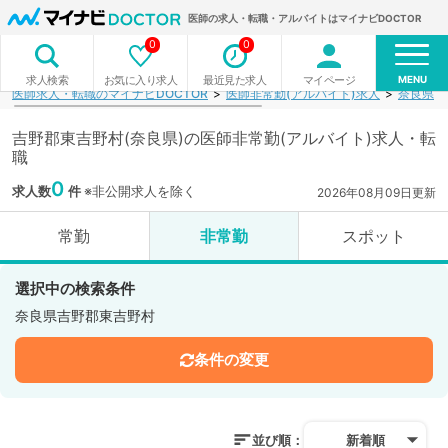
医師の求人・転職・アルバイトはマイナビDOCTOR
0
0
MENU
お気に入り求人
最近見た求人
マイページ
求人検索
医師求人・転職のマイナビDOCTOR
医師非常勤(アルバイト)求人
奈良県
吉野郡東吉野村(奈良県)の医師非常勤(アルバイト)求人・転
職
0
求人数
件
※非公開求人を除く
2026年08月09日更新
常勤
非常勤
スポット
選択中の検索条件
奈良県吉野郡東吉野村
条件の変更
並び順：
新着順