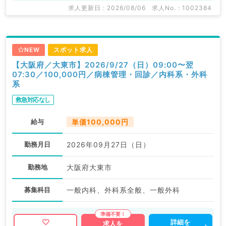
求人更新日 : 2026/08/06
求人No. : 1002384
NEW
スポット求人
【大阪府／大東市】2026/9/27（日）09:00〜翌
07:30／100,000円／病棟管理・回診／内科系・外科
系
救急対応なし
給与
単価100,000円
勤務月日
2026年09月27日（日）
勤務地
大阪府大東市
募集科目
一般内科、外科系全般、一般外科
詳細を
求人を