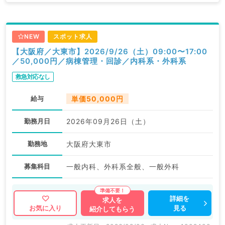
NEW
スポット求人
【大阪府／大東市】2026/9/26（土）09:00〜17:00
／50,000円／病棟管理・回診／内科系・外科系
救急対応なし
給与
単価50,000円
勤務月日
2026年09月26日（土）
勤務地
大阪府大東市
募集科目
一般内科、外科系全般、一般外科
詳細を
求人を
見る
お気に入り
紹介してもらう