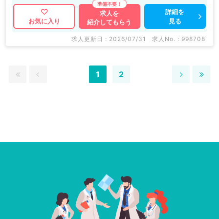
詳細を
求人を
見る
お気に入り
紹介してもらう
求人更新日 : 2026/07/31
求人No. : 998708
1
2