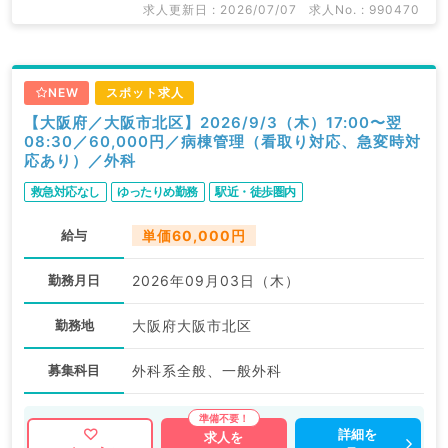
求人更新日 : 2026/07/07
求人No. : 990470
NEW
スポット求人
【大阪府／大阪市北区】2026/9/3（木）17:00〜翌
08:30／60,000円／病棟管理（看取り対応、急変時対
応あり）／外科
救急対応なし
ゆったりめ勤務
駅近・徒歩圏内
給与
単価60,000円
勤務月日
2026年09月03日（木）
勤務地
大阪府大阪市北区
募集科目
外科系全般、一般外科
詳細を
求人を