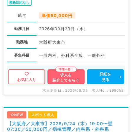
救急対応なし
給与
単価50,000円
勤務月日
2026年09月23日（水）
勤務地
大阪府大東市
募集科目
一般内科、外科系全般、一般外科
詳細を
求人を
見る
お気に入り
紹介してもらう
求人更新日 : 2026/08/03
求人No. : 999052
NEW
スポット求人
【大阪府／大東市】2026/9/24（木）19:00〜翌
07:30／50,000円／病棟管理／内科系・外科系