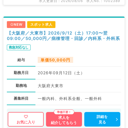
求人更新日 : 2026/08/06
求人No. : 1002389
NEW
スポット求人
【大阪府／大東市】2026/9/12（土）17:00〜翌
09:00／50,000円／病棟管理・回診／内科系・外科系
救急対応なし
給与
単価50,000円
勤務月日
2026年09月12日（土）
勤務地
大阪府大東市
募集科目
一般内科、外科系全般、一般外科
詳細を
求人を
見る
お気に入り
紹介してもらう