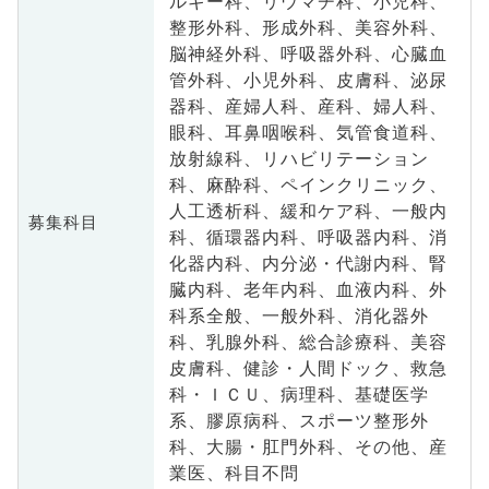
ルギー科、リウマチ科、小児科、
整形外科、形成外科、美容外科、
脳神経外科、呼吸器外科、心臓血
管外科、小児外科、皮膚科、泌尿
器科、産婦人科、産科、婦人科、
眼科、耳鼻咽喉科、気管食道科、
放射線科、リハビリテーション
科、麻酔科、ペインクリニック、
人工透析科、緩和ケア科、一般内
募集科目
科、循環器内科、呼吸器内科、消
化器内科、内分泌・代謝内科、腎
臓内科、老年内科、血液内科、外
科系全般、一般外科、消化器外
科、乳腺外科、総合診療科、美容
皮膚科、健診・人間ドック、救急
科・ＩＣＵ、病理科、基礎医学
系、膠原病科、スポーツ整形外
科、大腸・肛門外科、その他、産
業医、科目不問