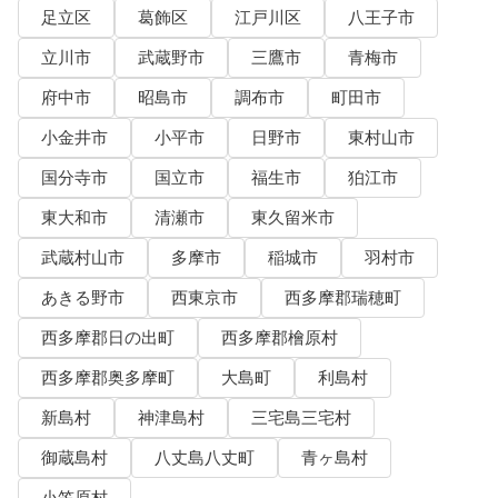
足立区
葛飾区
江戸川区
八王子市
立川市
武蔵野市
三鷹市
青梅市
府中市
昭島市
調布市
町田市
小金井市
小平市
日野市
東村山市
国分寺市
国立市
福生市
狛江市
東大和市
清瀬市
東久留米市
武蔵村山市
多摩市
稲城市
羽村市
あきる野市
西東京市
西多摩郡瑞穂町
西多摩郡日の出町
西多摩郡檜原村
西多摩郡奥多摩町
大島町
利島村
新島村
神津島村
三宅島三宅村
御蔵島村
八丈島八丈町
青ヶ島村
小笠原村