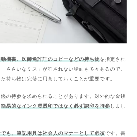
望動機書、医師免許証のコピーなどの持ち物
を指定され
は「ささいなミス」が許されない場面も多々あるので、
れた持ち物は完璧に用意しておくことが重要です。
印鑑の持参を求められることがあります。対外的な金銭
、
簡易的なインク浸透印ではなく必ず認印を持参
しまし
合でも、筆記用具は社会人のマナーとして必須
です。書