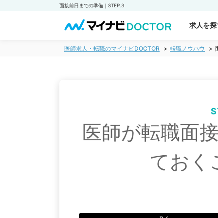
面接前日までの準備｜STEP.3
求人を探
医師求人・転職のマイナビDOCTOR
転職ノウハウ
S
医師が転職面
ておく