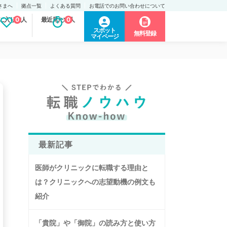
さまへ
拠点一覧
よくある質問
お電話でのお問い合わせについて
に入り求人
0
最近見た求人
0
スポット
無料登録
マイページ
最新記事
医師がクリニックに転職する理由と
は？クリニックへの志望動機の例文も
紹介
「貴院」や「御院」の読み方と使い方