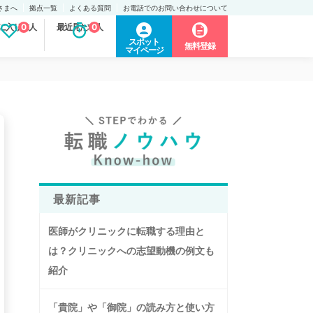
さまへ
拠点一覧
よくある質問
お電話でのお問い合わせについて
に入り求人
0
最近見た求人
0
スポット
無料登録
マイページ
最新記事
医師がクリニックに転職する理由と
は？クリニックへの志望動機の例文も
紹介
「貴院」や「御院」の読み方と使い方