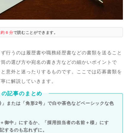
は
約 6 分
で読むことができます。
まず行うのは履歴書や職務経歴書などの書類を送ること
封筒の選び方や宛名の書き方などの細かいポイントで
」と意外と迷ったりするものです。ここでは応募書類を
丁寧に解説していきます。
この記事のまとめ
号」または「角形2号」で白や茶色などベーシックな色
＋御中」にするか、「採用担当者の名前＋様」にす
記するのも忘れずに。