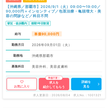
【沖縄県／那覇市】2026/9/1（火）09:00〜19:00／
90,000円＋インセンティブ／包茎治療・亀頭増大・美
容の問診など／科目不問
駅近・徒歩圏内
後期1年目歓迎
給与
単価90,000円
勤務月日
2026年09月01日（火）
勤務地
沖縄県那覇市
募集科目
美容外科、美容皮膚科
詳細を
求人を
見る
お気に入り
紹介してもらう
求人更新日 : 2026/08/04
求人No. : 1001321