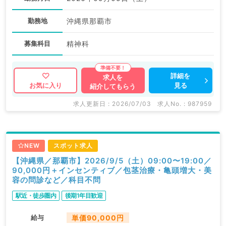
勤務地
沖縄県那覇市
募集科目
精神科
詳細を
求人を
見る
お気に入り
紹介してもらう
求人更新日 : 2026/07/03
求人No. : 987959
NEW
スポット求人
【沖縄県／那覇市】2026/9/5（土）09:00〜19:00／
90,000円＋インセンティブ／包茎治療・亀頭増大・美
容の問診など／科目不問
駅近・徒歩圏内
後期1年目歓迎
給与
単価90,000円