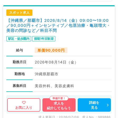
スポット求人
【沖縄県／那覇市】2026/8/14（金）09:00〜19:00
／90,000円＋インセンティブ／包茎治療・亀頭増大・
美容の問診など／科目不問
駅近・徒歩圏内
後期1年目歓迎
給与
単価90,000円
勤務月日
2026年08月14日（金）
勤務地
沖縄県那覇市
募集科目
美容外科、美容皮膚科
詳細を
求人を
見る
お気に入り
紹介してもらう
求人更新日 : 2026/07/06
求人No. : 989886