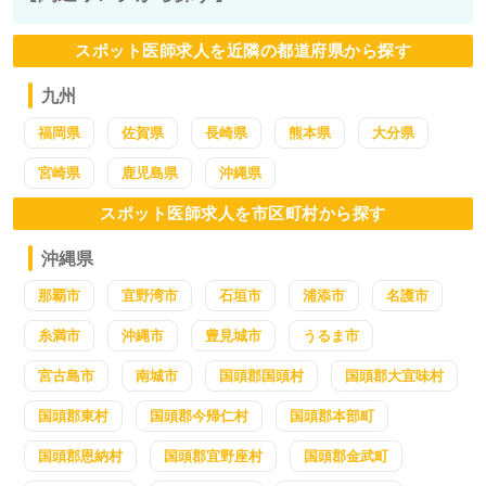
スポット医師求人を近隣の都道府県から探す
九州
福岡県
佐賀県
長崎県
熊本県
大分県
宮崎県
鹿児島県
沖縄県
スポット医師求人を市区町村から探す
沖縄県
那覇市
宜野湾市
石垣市
浦添市
名護市
糸満市
沖縄市
豊見城市
うるま市
宮古島市
南城市
国頭郡国頭村
国頭郡大宜味村
国頭郡東村
国頭郡今帰仁村
国頭郡本部町
国頭郡恩納村
国頭郡宜野座村
国頭郡金武町