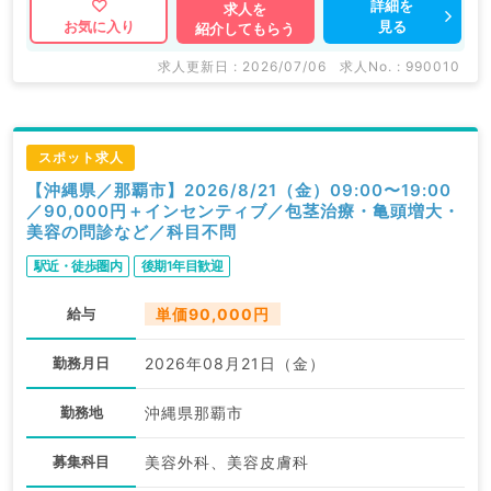
詳細を
求人を
見る
お気に入り
紹介してもらう
求人更新日 : 2026/07/06
求人No. : 990010
スポット求人
【沖縄県／那覇市】2026/8/21（金）09:00〜19:00
／90,000円＋インセンティブ／包茎治療・亀頭増大・
美容の問診など／科目不問
駅近・徒歩圏内
後期1年目歓迎
給与
単価90,000円
勤務月日
2026年08月21日（金）
勤務地
沖縄県那覇市
募集科目
美容外科、美容皮膚科