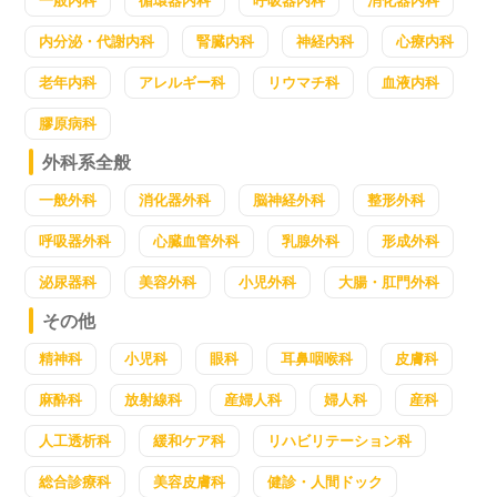
一般内科
循環器内科
呼吸器内科
消化器内科
内分泌・代謝内科
腎臓内科
神経内科
心療内科
老年内科
アレルギー科
リウマチ科
血液内科
膠原病科
外科系全般
一般外科
消化器外科
脳神経外科
整形外科
呼吸器外科
心臓血管外科
乳腺外科
形成外科
泌尿器科
美容外科
小児外科
大腸・肛門外科
その他
精神科
小児科
眼科
耳鼻咽喉科
皮膚科
麻酔科
放射線科
産婦人科
婦人科
産科
人工透析科
緩和ケア科
リハビリテーション科
総合診療科
美容皮膚科
健診・人間ドック