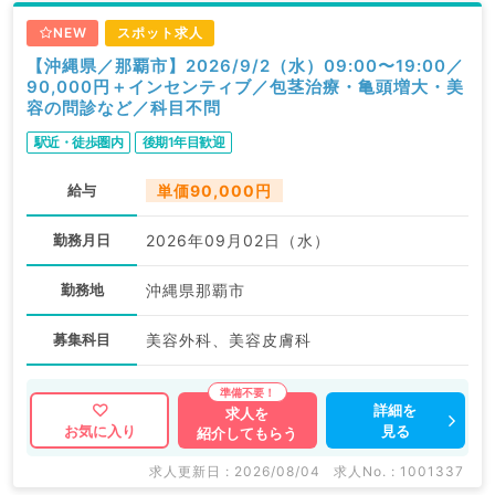
NEW
スポット求人
【沖縄県／那覇市】2026/9/2（水）09:00〜19:00／
90,000円＋インセンティブ／包茎治療・亀頭増大・美
容の問診など／科目不問
駅近・徒歩圏内
後期1年目歓迎
給与
単価90,000円
勤務月日
2026年09月02日（水）
勤務地
沖縄県那覇市
募集科目
美容外科、美容皮膚科
詳細を
求人を
見る
お気に入り
紹介してもらう
求人更新日 : 2026/08/04
求人No. : 1001337