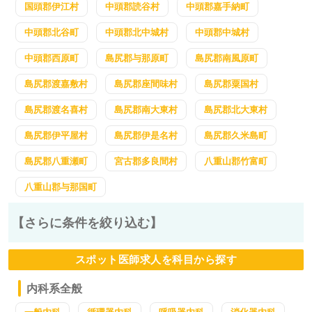
国頭郡伊江村
中頭郡読谷村
中頭郡嘉手納町
中頭郡北谷町
中頭郡北中城村
中頭郡中城村
中頭郡西原町
島尻郡与那原町
島尻郡南風原町
島尻郡渡嘉敷村
島尻郡座間味村
島尻郡粟国村
島尻郡渡名喜村
島尻郡南大東村
島尻郡北大東村
島尻郡伊平屋村
島尻郡伊是名村
島尻郡久米島町
島尻郡八重瀬町
宮古郡多良間村
八重山郡竹富町
八重山郡与那国町
【さらに条件を絞り込む】
スポット医師求人を科目から探す
内科系全般