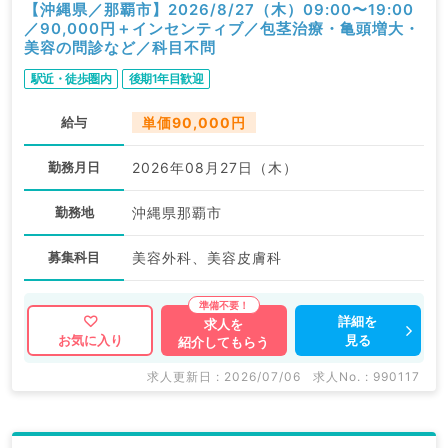
【沖縄県／那覇市】2026/8/27（木）09:00〜19:00
／90,000円＋インセンティブ／包茎治療・亀頭増大・
美容の問診など／科目不問
駅近・徒歩圏内
後期1年目歓迎
給与
単価90,000円
勤務月日
2026年08月27日（木）
勤務地
沖縄県那覇市
募集科目
美容外科、美容皮膚科
詳細を
求人を
見る
お気に入り
紹介してもらう
求人更新日 : 2026/07/06
求人No. : 990117