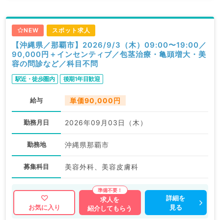
NEW
スポット求人
【沖縄県／那覇市】2026/9/3（木）09:00〜19:00／
90,000円＋インセンティブ／包茎治療・亀頭増大・美
容の問診など／科目不問
駅近・徒歩圏内
後期1年目歓迎
給与
単価90,000円
勤務月日
2026年09月03日（木）
勤務地
沖縄県那覇市
募集科目
美容外科、美容皮膚科
詳細を
求人を
見る
お気に入り
紹介してもらう