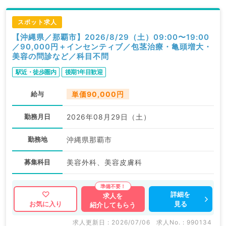
スポット求人
【沖縄県／那覇市】2026/8/29（土）09:00〜19:00
／90,000円＋インセンティブ／包茎治療・亀頭増大・
美容の問診など／科目不問
駅近・徒歩圏内
後期1年目歓迎
給与
単価90,000円
勤務月日
2026年08月29日（土）
勤務地
沖縄県那覇市
募集科目
美容外科、美容皮膚科
詳細を
求人を
見る
お気に入り
紹介してもらう
求人更新日 : 2026/07/06
求人No. : 990134