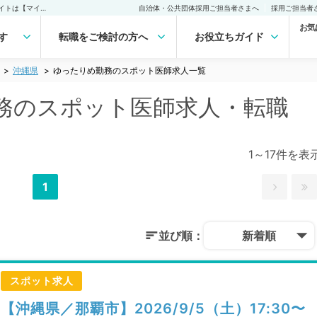
沖縄県 ゆったりめ勤務のスポット医師求人｜医師の求人・転職・アルバイトは【マイナビDOCTOR】
自治体・公共団体採用ご担当者さまへ
採用ご担当者
お気
す
転職をご検討の方へ
お役立ちガイド
沖縄県
ゆったりめ勤務のスポット医師求人一覧
務のスポット医師求人・転職
1～17件を表
1
並び順：
新着順
スポット求人
【沖縄県／那覇市】2026/9/5（土）17:30〜