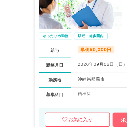
ゆったりめ勤務
駅近・徒歩圏内
単価50,000円
給与
2026年09月06日（日
勤務月日
沖縄県那覇市
勤務地
精神科
募集科目
お気に入り
求