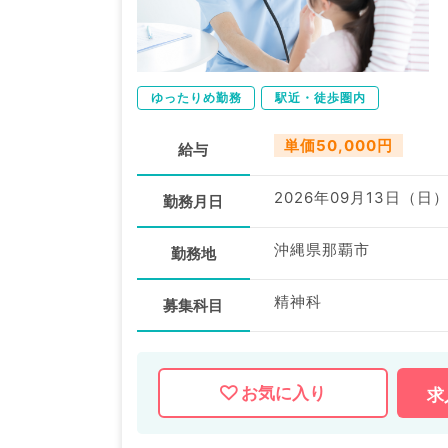
ゆったりめ勤務
駅近・徒歩圏内
単価50,000円
給与
2026年09月13日（日
勤務月日
沖縄県那覇市
勤務地
精神科
募集科目
お気に入り
求