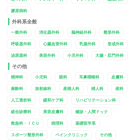
膠原病科
外科系全般
一般外科
消化器外科
脳神経外科
整形外科
呼吸器外科
心臓血管外科
乳腺外科
形成外科
泌尿器科
美容外科
小児外科
大腸・肛門外科
その他
精神科
小児科
眼科
耳鼻咽喉科
皮膚科
麻酔科
放射線科
産婦人科
婦人科
産科
人工透析科
緩和ケア科
リハビリテーション科
総合診療科
美容皮膚科
健診・人間ドック
救急科・ＩＣＵ
病理科
基礎医学系
スポーツ整形外科
ペインクリニック
その他