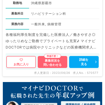
勤務地
沖縄県那覇市
募集科目
リハビリテーション科
業務内容
一般外来, 病棟管理
各種福利厚生制度を完備した医療法人／働きやすさ◎
ゆったりめなご勤務でプライベートも充実♪ マイナビ
DOCTORでは病院やクリニックなどの医療機関求人は
もちろんのこと、 掲載情報以外にも産業医等の企業系
求人も多数扱っています。 求人内容の詳細等はお気軽
詳細を
募集状況を
見る
お気に入り
問い合わせる
にお問合せ下さい。
求人更新日 : 2023/06/26
求人No. : 570577