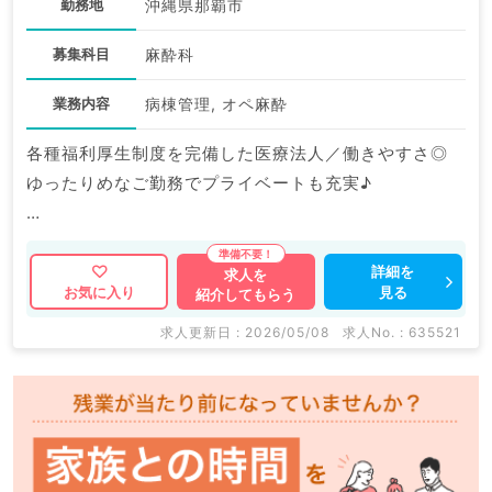
勤務地
沖縄県那覇市
募集科目
麻酔科
業務内容
病棟管理, オペ麻酔
各種福利厚生制度を完備した医療法人／働きやすさ◎
ゆったりめなご勤務でプライベートも充実♪
マイナビDOCTORでは病院やクリニックなどの医療機
関求人はもちろんのこと、
詳細を
求人を
見る
お気に入り
紹介してもらう
掲載情報以外にも産業医等の企業系求人も多数扱ってい
ます。
求人更新日 : 2026/05/08
求人No. : 635521
求人内容の詳細等はお気軽にお問合せ下さい。