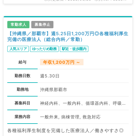
常勤求人
募集停止
【沖縄県／那覇市】週5.25日1,200万円◎各種福利厚生
完備の医療法人（総合内科／常勤）
人気エリア
ゆったりめ勤務
駅近・徒歩圏内
給与
年収1,200万円 ～
勤務日数
週5.30日
勤務地
沖縄県那覇市
募集科目
神経内科、一般内科、循環器内科、呼吸器内科、消化器内科、内分泌・代謝内科、腎臓内科、外科系全般、一般外科
業務内容
一般外来, 病棟管理, 救急対応
各種福利厚生制度を完備した医療法人／働きやすさ◎