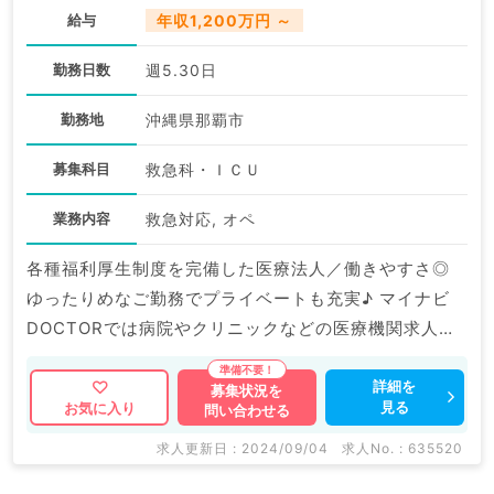
給与
年収1,200万円 ～
勤務日数
週5.30日
勤務地
沖縄県那覇市
募集科目
救急科・ＩＣＵ
業務内容
救急対応, オペ
各種福利厚生制度を完備した医療法人／働きやすさ◎
ゆったりめなご勤務でプライベートも充実♪ マイナビ
DOCTORでは病院やクリニックなどの医療機関求人は
もちろんのこと、 掲載情報以外にも産業医等の企業系
求人も多数扱っています。 求人内容の詳細等はお気軽
詳細を
募集状況を
見る
お気に入り
問い合わせる
にお問合せ下さい。
求人更新日 : 2024/09/04
求人No. : 635520