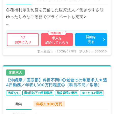
各種福利厚生制度を完備した医療法人／働きやすさ◎
ゆったりめなご勤務でプライベートも充実♪
マイナビDOCTORでは病院やクリニックなどの医療機
関求人はもちろんのこと、
詳細を
求人を
見る
お気に入り
紹介してもらう
掲載情報以外にも産業医等の企業系求人も多数扱ってい
ます。
求人更新日 : 2026/07/09
求人No. : 635515
求人内容の詳細等はお気軽にお問合せ下さい。
常勤求人
【沖縄県／国頭郡】科目不問!!◎老健での常勤求人★週
4日勤務／年収1,300万円程度◎（科目不問／常勤）
当直なし
週4日以下の常勤勤務
施設管理の業務
ゆったりめ勤務
給与
年収1,300万円