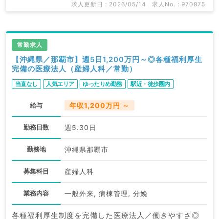
ます。
求人更新日 : 2026/05/14
求人No. : 970875
求人内容の詳細等はお気軽にお問合せ下さい。
常勤求人
【沖縄県／那覇市】週5日1,200万円～◎各種福利厚生
完備の医療法人（産婦人科／常勤）
当直なし
人気エリア
ゆったりめ勤務
駅近・徒歩圏内
給与
年収1,200万円 ～
勤務日数
週5.30日
勤務地
沖縄県那覇市
募集科目
産婦人科
業務内容
一般外来, 病棟管理, 分娩
各種福利厚生制度を完備した医療法人／働きやすさ◎