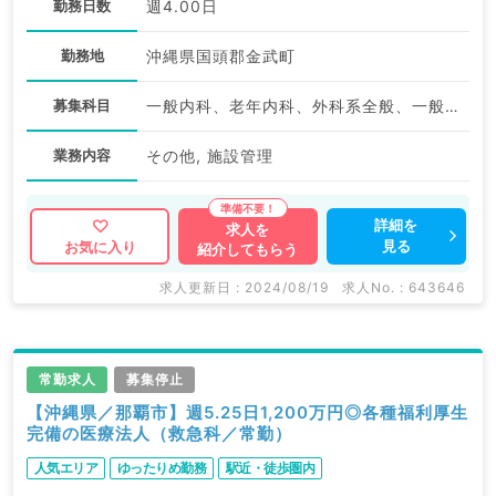
勤務日数
週4.00日
勤務地
沖縄県国頭郡金武町
募集科目
一般内科、老年内科、外科系全般、一般外科、科目不問
業務内容
その他, 施設管理
詳細を
求人を
見る
お気に入り
紹介してもらう
求人更新日 : 2024/08/19
求人No. : 643646
常勤求人
募集停止
【沖縄県／那覇市】週5.25日1,200万円◎各種福利厚生
完備の医療法人（救急科／常勤）
人気エリア
ゆったりめ勤務
駅近・徒歩圏内