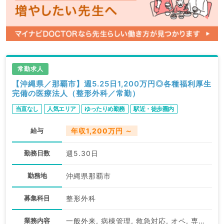
常勤求人
【沖縄県／那覇市】週5.25日1,200万円◎各種福利厚生
完備の医療法人（整形外科／常勤）
当直なし
人気エリア
ゆったりめ勤務
駅近・徒歩圏内
給与
年収1,200万円 ～
勤務日数
週5.30日
勤務地
沖縄県那覇市
募集科目
整形外科
業務内容
一般外来, 病棟管理, 救急対応, オペ, 専門外来