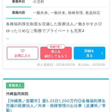
募集科目
小児科
業務内容
一般外来, 一般外来, 病棟管理, 救急対応
各種福利厚生制度を完備した医療法人／働きやすさ◎
ゆったりめなご勤務でプライベートも充実♪
マイナビDOCTORでは病院やクリニックなどの医療機
関求人はもちろんのこと、
詳細を
求人を
見る
お気に入り
紹介してもらう
掲載情報以外にも産業医等の企業系求人も多数扱ってい
ます。
求人更新日 : 2026/05/18
求人No. : 970918
求人内容の詳細等はお気軽にお問合せ下さい。
常勤求人
沖縄協同病院
【沖縄県／那覇市】週5.25日1,200万円◎各種福利厚生
完備の医療法人／外来・病棟管理のお仕事（皮膚科／常
勤）