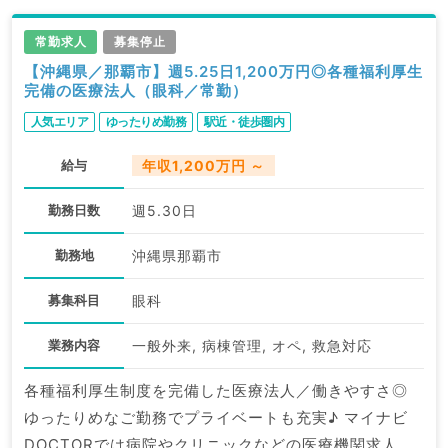
常勤求人
募集停止
【沖縄県／那覇市】週5.25日1,200万円◎各種福利厚生
完備の医療法人（眼科／常勤）
人気エリア
ゆったりめ勤務
駅近・徒歩圏内
給与
年収1,200万円 ～
勤務日数
週5.30日
勤務地
沖縄県那覇市
募集科目
眼科
業務内容
一般外来, 病棟管理, オペ, 救急対応
各種福利厚生制度を完備した医療法人／働きやすさ◎
ゆったりめなご勤務でプライベートも充実♪ マイナビ
DOCTORでは病院やクリニックなどの医療機関求人は