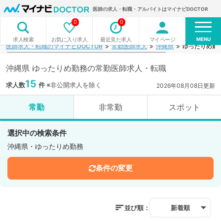
医師の求人・転職・アルバイトはマイナビDOCTOR
0
0
MENU
お気に入り求人
最近見た求人
マイページ
求人検索
医師求人・転職のマイナビDOCTOR
常勤医師求人
沖縄県
ゆったりめ勤
沖縄県 ゆったりめ勤務の常勤医師求人・転職
15
求人数
件
※非公開求人を除く
2026年08月08日更新
常勤
非常勤
スポット
選択中の検索条件
沖縄県・ゆったりめ勤務
条件の変更
並び順：
新着順