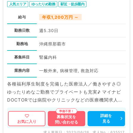
人気エリア
ゆったりめ勤務
駅近・徒歩圏内
給与
年収1,200万円 ～
勤務日数
週5.30日
勤務地
沖縄県那覇市
募集科目
腎臓内科
業務内容
一般外来, 病棟管理, 救急対応
各種福利厚生制度を完備した医療法人／働きやすさ◎
ゆったりめなご勤務でプライベートも充実♪ マイナビ
DOCTORでは病院やクリニックなどの医療機関求人は
もちろんのこと、 掲載情報以外にも産業医等の企業系
求人も多数扱っています。 求人内容の詳細等はお気軽
詳細を
募集状況を
見る
お気に入り
問い合わせる
にお問合せ下さい。
求人更新日 : 2023/06/26
求人No. : 635517