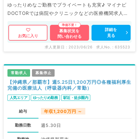
ゆったりめなご勤務でプライベートも充実♪ マイナビ
DOCTORでは病院やクリニックなどの医療機関求人は
もちろんのこと、 掲載情報以外にも産業医等の企業系
求人も多数扱っています。 求人内容の詳細等はお気軽
詳細を
募集状況を
見る
お気に入り
問い合わせる
にお問合せ下さい。
求人更新日 : 2023/06/26
求人No. : 635523
常勤求人
募集停止
【沖縄県／那覇市】週5.25日1,200万円◎各種福利厚生
完備の医療法人（呼吸器内科／常勤）
人気エリア
ゆったりめ勤務
駅近・徒歩圏内
給与
年収1,200万円 ～
勤務日数
週5.30日
勤務地