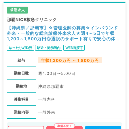
常勤求人
那覇NICE救急クリニック
【沖縄県／那覇市】☆管理医師の募集☆インバウンド
外来・一般的な総合診療外来求人★週4～5日で年収
1,200～1,800万円◎通訳のサポート有りで安心の体制
◎（一般内科／非常勤）
ゆったりめ勤務
駅近・徒歩圏内
WEB面接可
給与
年収1,200万円 ～ 1,800万円
勤務日数
週4.00日〜5.00日
勤務地
沖縄県那覇市
募集科目
一般内科
業務内容
一般外来