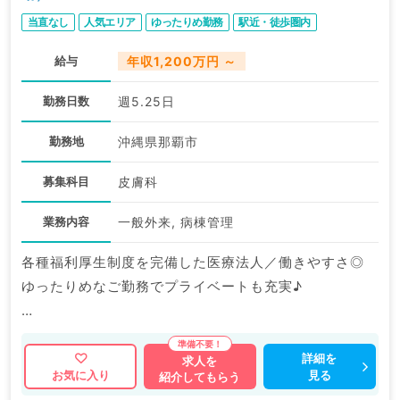
当直なし
人気エリア
ゆったりめ勤務
駅近・徒歩圏内
給与
年収1,200万円 ～
勤務日数
週5.25日
勤務地
沖縄県那覇市
募集科目
皮膚科
業務内容
一般外来, 病棟管理
各種福利厚生制度を完備した医療法人／働きやすさ◎
ゆったりめなご勤務でプライベートも充実♪
マイナビDOCTORでは病院やクリニックなどの医療機
関求人はもちろんのこと、
詳細を
求人を
見る
お気に入り
紹介してもらう
掲載情報以外にも産業医等の企業系求人も多数扱ってい