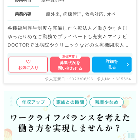
業務内容
一般外来, 病棟管理, 救急対応, オペ
各種福利厚生制度を完備した医療法人／働きやすさ◎
ゆったりめなご勤務でプライベートも充実♪ マイナビ
DOCTORでは病院やクリニックなどの医療機関求人は
もちろんのこと、 掲載情報以外にも産業医等の企業系
求人も多数扱っています。 求人内容の詳細等はお気軽
詳細を
募集状況を
見る
お気に入り
問い合わせる
にお問合せ下さい。
求人更新日 : 2023/06/26
求人No. : 635524