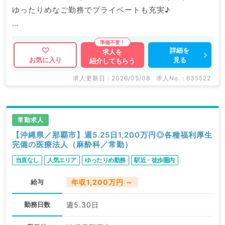
ゆったりめなご勤務でプライベートも充実♪
マイナビDOCTORでは病院やクリニックなどの医療機
関求人はもちろんのこと、
詳細を
求人を
見る
お気に入り
紹介してもらう
掲載情報以外にも産業医等の企業系求人も多数扱ってい
ます。
求人更新日 : 2026/05/08
求人No. : 635522
求人内容の詳細等はお気軽にお問合せ下さい。
常勤求人
【沖縄県／那覇市】週5.25日1,200万円◎各種福利厚生
完備の医療法人（麻酔科／常勤）
当直なし
人気エリア
ゆったりめ勤務
駅近・徒歩圏内
給与
年収1,200万円 ～
勤務日数
週5.30日