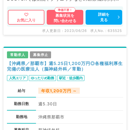
もちろんのこと、 掲載情報以外にも産業医等の企業系
求人も多数扱っています。 求人内容の詳細等はお気軽
詳細を
募集状況を
見る
お気に入り
問い合わせる
にお問合せ下さい。
求人更新日 : 2023/06/26
求人No. : 635525
常勤求人
募集停止
【沖縄県／那覇市】週5.25日1,200万円◎各種福利厚生
完備の医療法人（脳神経外科／常勤）
人気エリア
ゆったりめ勤務
駅近・徒歩圏内
給与
年収1,200万円 ～
勤務日数
週5.30日
勤務地
沖縄県那覇市
募集科目
脳神経外科