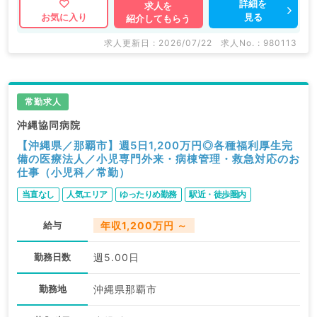
詳細を
求人を
見る
お気に入り
紹介してもらう
求人更新日 : 2026/07/22
求人No. : 980113
常勤求人
沖縄協同病院
【沖縄県／那覇市】週5日1,200万円◎各種福利厚生完
備の医療法人／小児専門外来・病棟管理・救急対応のお
仕事（小児科／常勤）
当直なし
人気エリア
ゆったりめ勤務
駅近・徒歩圏内
給与
年収1,200万円 ～
勤務日数
週5.00日
勤務地
沖縄県那覇市