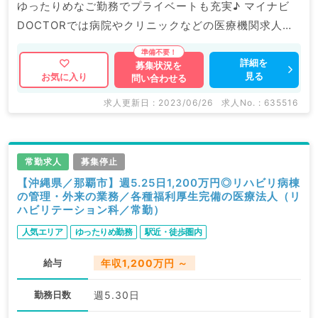
ゆったりめなご勤務でプライベートも充実♪ マイナビ
DOCTORでは病院やクリニックなどの医療機関求人は
もちろんのこと、 掲載情報以外にも産業医等の企業系
求人も多数扱っています。 求人内容の詳細等はお気軽
詳細を
募集状況を
見る
お気に入り
問い合わせる
にお問合せ下さい。
求人更新日 : 2023/06/26
求人No. : 635516
常勤求人
募集停止
【沖縄県／那覇市】週5.25日1,200万円◎リハビリ病棟
の管理・外来の業務／各種福利厚生完備の医療法人（リ
ハビリテーション科／常勤）
人気エリア
ゆったりめ勤務
駅近・徒歩圏内
給与
年収1,200万円 ～
勤務日数
週5.30日