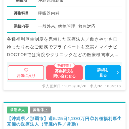
沖縄県那覇市
募集科目
呼吸器内科
業務内容
一般外来, 病棟管理, 救急対応
各種福利厚生制度を完備した医療法人／働きやすさ◎
ゆったりめなご勤務でプライベートも充実♪ マイナビ
DOCTORでは病院やクリニックなどの医療機関求人は
もちろんのこと、 掲載情報以外にも産業医等の企業系
求人も多数扱っています。 求人内容の詳細等はお気軽
詳細を
募集状況を
見る
お気に入り
問い合わせる
にお問合せ下さい。
求人更新日 : 2023/06/26
求人No. : 635518
常勤求人
募集停止
【沖縄県／那覇市】週5.25日1,200万円◎各種福利厚生
完備の医療法人（腎臓内科／常勤）