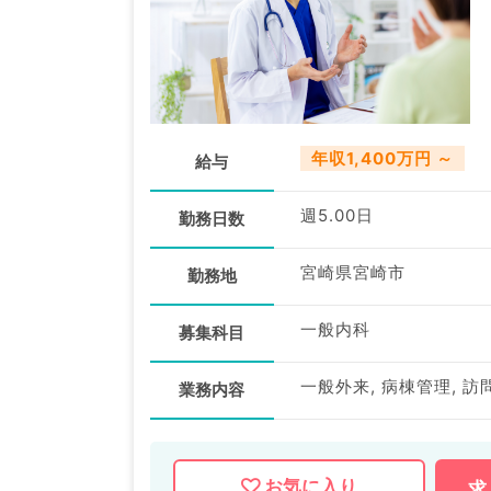
年収1,400万円 ～
給与
週5.00日
勤務日数
宮崎県宮崎市
勤務地
一般内科
募集科目
一般外来, 病棟管理, 訪
業務内容
お気に入り
求