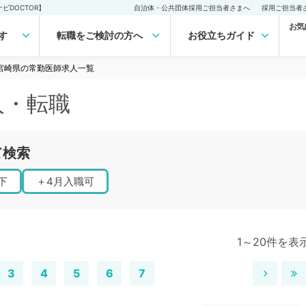
DOCTOR】
自治体・公共団体採用ご担当者さまへ
採用ご担当者
お気
す
転職をご検討の方へ
お役立ちガイド
宮崎県の常勤医師求人一覧
人・転職
て検索
下
＋
4月入職可
1～20件を表
3
4
5
6
7