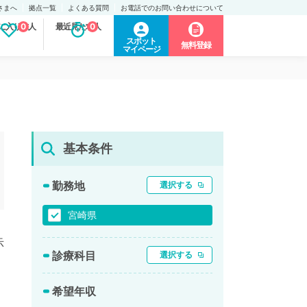
さまへ
拠点一覧
よくある質問
お電話でのお問い合わせについて
に入り求人
0
最近見た求人
0
スポット
無料登録
マイページ
基本条件
勤務地
選択する
宮崎県
示
診療科目
選択する
希望年収