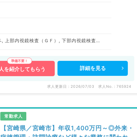
一般外来, 病棟管理, オペ, 上部内視鏡検査（ＧＦ）, 下部内視鏡検査（ＣＦ）
詳細を
見る
人を
紹介してもらう
求人更新日 : 2026/07/03
求人No. : 765924
常勤求人
【宮崎県／宮崎市】年収1,400万円～◎外来・