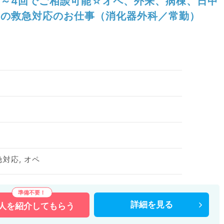
～4回でご相談可能☆オペ、外来、病棟、日中
の救急対応のお仕事（消化器外科／常勤）
急対応, オペ
詳細を
見る
人を
紹介してもらう