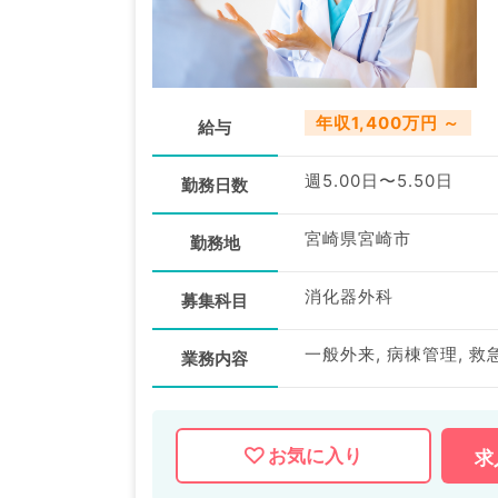
年収1,400万円 ～
給与
週5.00日〜5.50日
勤務日数
宮崎県宮崎市
勤務地
消化器外科
募集科目
一般外来, 病棟管理, 救
業務内容
お気に入り
求