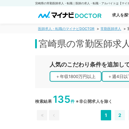
宮崎県の常勤医師求人・転職｜医師の求人・転職・アルバイトは【マイナビ
求人を探
医師求人・転職のマイナビDOCTOR
常勤医師求人
宮崎県の常勤医師求
人気のこだわり条件を追加し
＋
年収1800万円以上
＋
週4日以
135
検索結果
件
※非公開求人を除く
1
2