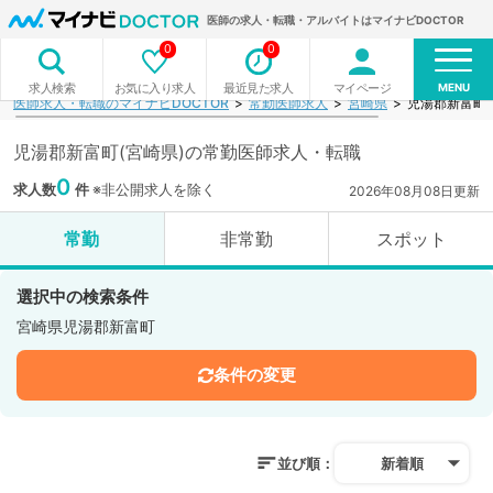
医師の求人・転職・アルバイトはマイナビDOCTOR
0
0
MENU
お気に入り求人
最近見た求人
マイページ
求人検索
医師求人・転職のマイナビDOCTOR
常勤医師求人
宮崎県
児湯郡新富町
児湯郡新富町(宮崎県)の常勤医師求人・転職
0
求人数
件
※非公開求人を除く
2026年08月08日更新
常勤
非常勤
スポット
選択中の検索条件
宮崎県児湯郡新富町
条件の変更
並び順：
新着順