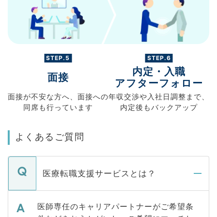
STEP.5
STEP.6
内定・入職
面接
アフターフォロー
面接が不安な方へ、
面接への
年収交渉や
入社日調整まで、
同席も
行っています
内定後もバックアップ
よくあるご質問
医療転職支援サービスとは？
医師専任のキャリアパートナーがご希望条