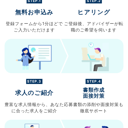
STEP.1
STEP.2
無料お申込み
ヒアリング
登録フォームから
1分ほどで
ご登録後、
アドバイザーが転
ご入力
いただけます
職の
ご希望を伺います
STEP.3
STEP.4
書類作成
求人のご紹介
面接対策
豊富な求人情報から、
あなた
応募書類の
添削や面接対策も
に合った求人を
ご紹介
徹底サポート