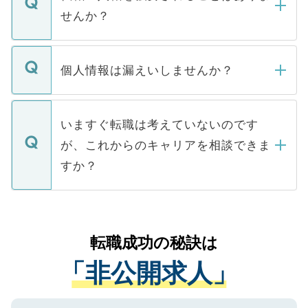
い。
けない「非公開求人」です。非公開求人は
せんか？
下記の理由によって、一般には公開してい
ません。
転職・入職を強要することは一切ありませ
ん。また、仮に応募先から内定をいただい
個人情報は漏えいしませんか？
■応募殺到を避けるため 人気のある医療機
たとしても、ご本人が納得しない限り、内
関を公にしてしまうと、応募が殺到する場
定を承諾する必要はありません。内定先へ
個人情報が漏えいすることはありませんの
合があります。 選考を効率よく行うため
の辞退の連絡はキャリアパートナーが行い
で、ご安心ください。当サイトからの登録
いますぐ転職は考えていないのです
に、医療機関が求める条件に合った人材の
ますので、ご安心ください。
などで収集したご登録者様の個人情報は、
が、これからのキャリアを相談できま
みを人材紹介会社に依頼するケースが増え
ご本人のキャリアアップおよび転職活動の
ています。
すか？
支援を目的に使用いたします。お預かりし
ているすべての個人データはご本人の許可
お気軽にご相談ください。先生専任のキャ
なく、医療機関側に開示したり、第三者に
リアパートナーが将来のご希望などをおう
提供することは一切ありません。また弊社
かがいして、現在の医療機関の状況や紹介
転職成功の秘訣は
は、個人情報の取り扱いについての厳密な
経験をまじえながら、適切なアドバイスを
管理基準を満たした事業者のみに付与され
「非公開求人」
させていただきます。すぐにご転職をされ
る、プライバシーマークを取得済みです。
ない方には、長期的なサポートが可能です
ご登録いただいた個人情報は、SSL（デー
ので、まずはご登録ください。