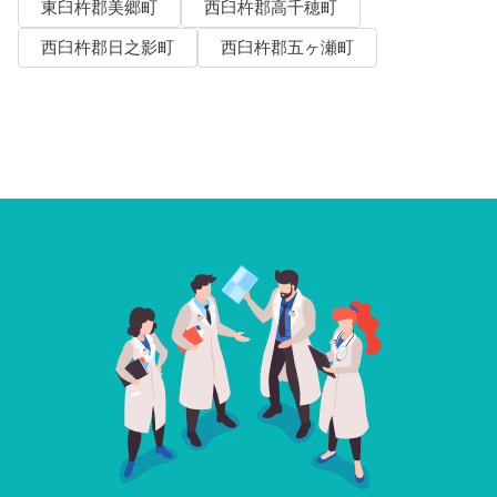
東臼杵郡美郷町
西臼杵郡高千穂町
西臼杵郡日之影町
西臼杵郡五ヶ瀬町