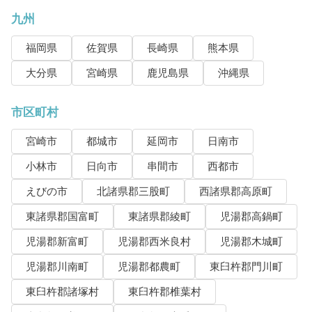
九州
福岡県
佐賀県
長崎県
熊本県
大分県
宮崎県
鹿児島県
沖縄県
市区町村
宮崎市
都城市
延岡市
日南市
小林市
日向市
串間市
西都市
えびの市
北諸県郡三股町
西諸県郡高原町
東諸県郡国富町
東諸県郡綾町
児湯郡高鍋町
児湯郡新富町
児湯郡西米良村
児湯郡木城町
児湯郡川南町
児湯郡都農町
東臼杵郡門川町
東臼杵郡諸塚村
東臼杵郡椎葉村