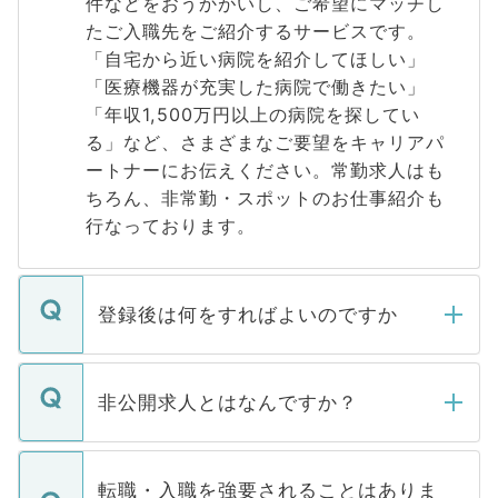
件などをおうかがいし、ご希望にマッチし
たご入職先をご紹介するサービスです。
「自宅から近い病院を紹介してほしい」
「医療機器が充実した病院で働きたい」
「年収1,500万円以上の病院を探してい
る」など、さまざまなご要望をキャリアパ
ートナーにお伝えください。常勤求人はも
ちろん、非常勤・スポットのお仕事紹介も
行なっております。
登録後は何をすればよいのですか
ご登録いただきましたら、弊社担当者がご
登録内容を確認し、その後メールもしくは
非公開求人とはなんですか？
お電話にて次のステップのご案内をいたし
ます。通常、5営業日以内にはご連絡をせて
マイナビDOCTORで取り扱っている求人の
いただきますので、しばらくお待ちくださ
うち約3割は、Webサイトからご覧いただ
転職・入職を強要されることはありま