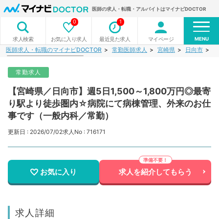
医師の求人・転職・アルバイトはマイナビDOCTOR
0
1
MENU
お気に入り求人
最近見た求人
マイページ
求人検索
医師求人・転職のマイナビDOCTOR
常勤医師求人
宮崎県
日向市
【
常勤求人
【宮崎県／日向市】週5日1,500～1,800万円◎最寄
り駅より徒歩圏内☆病院にて病棟管理、外来のお仕
事です（一般内科／常勤）
更新日 : 2026/07/02
求人No : 716171
お気に入り
求人を紹介してもらう
求人詳細