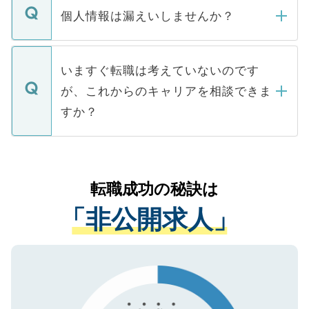
ん。また、仮に応募先から内定をいただい
個人情報は漏えいしませんか？
■応募殺到を避けるため 人気のある医療機
たとしても、ご本人が納得しない限り、内
関を公にしてしまうと、応募が殺到する場
定を承諾する必要はありません。内定先へ
個人情報が漏えいすることはありませんの
合があります。 選考を効率よく行うため
の辞退の連絡はキャリアパートナーが行い
で、ご安心ください。当サイトからの登録
いますぐ転職は考えていないのです
に、医療機関が求める条件に合った人材の
ますので、ご安心ください。
などで収集したご登録者様の個人情報は、
が、これからのキャリアを相談できま
みを人材紹介会社に依頼するケースが増え
ご本人のキャリアアップおよび転職活動の
ています。
すか？
支援を目的に使用いたします。お預かりし
ているすべての個人データはご本人の許可
お気軽にご相談ください。先生専任のキャ
なく、医療機関側に開示したり、第三者に
リアパートナーが将来のご希望などをおう
提供することは一切ありません。また弊社
かがいして、現在の医療機関の状況や紹介
転職成功の秘訣は
は、個人情報の取り扱いについての厳密な
経験をまじえながら、適切なアドバイスを
管理基準を満たした事業者のみに付与され
「非公開求人」
させていただきます。すぐにご転職をされ
る、プライバシーマークを取得済みです。
ない方には、長期的なサポートが可能です
ご登録いただいた個人情報は、SSL（デー
ので、まずはご登録ください。
タ暗号化）によって保護されていますの
で、機密保持に関してもご安心ください。