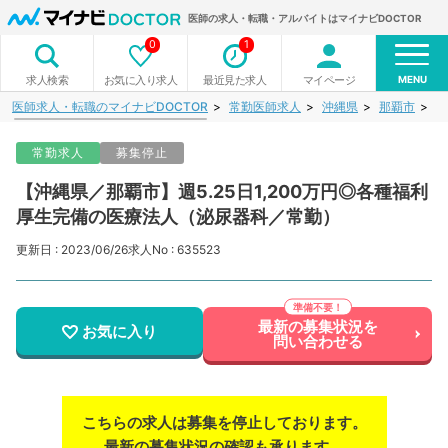
医師の求人・転職・アルバイトはマイナビDOCTOR
0
1
MENU
お気に入り求人
最近見た求人
マイページ
求人検索
医師求人・転職のマイナビDOCTOR
常勤医師求人
沖縄県
那覇市
【
常勤求人
募集停止
【沖縄県／那覇市】週5.25日1,200万円◎各種福利
厚生完備の医療法人（泌尿器科／常勤）
更新日 : 2023/06/26
求人No : 635523
最新の募集状況を
お気に入り
問い合わせる
こちらの求人は募集を停止しております。
最新の募集状況の確認も承ります。