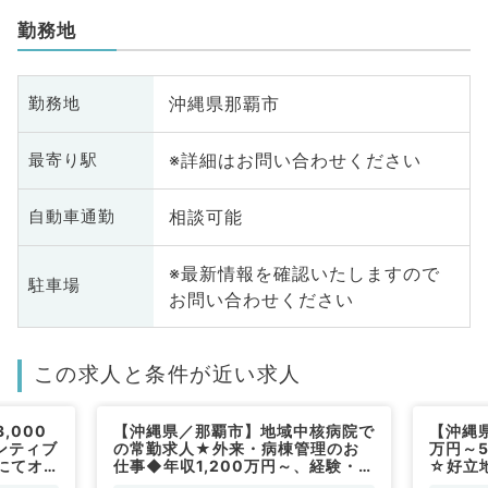
勤務地
沖縄県那覇市
勤務地
※詳細はお問い合わせください
最寄り駅
相談可能
自動車通勤
※最新情報を確認いたしますので
駐車場
お問い合わせください
この求人と条件が近い求人
,000
【沖縄県／那覇市】地域中核病院で
【沖縄県
ンティブ
の常勤求人★外来・病棟管理のお
万円～5
にてオ
仕事◆年収1,200万円～、経験・ス
☆好立
業務！
キルに応じて応相談（泌尿器科／常
ペなど