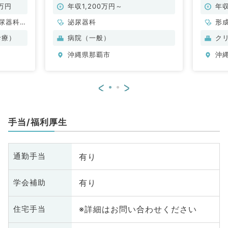
成外科、
勤）
（泌尿
0万円
年収1,200万円～
年収
美容皮
尿器科、
泌尿器科
形
美
診療）
病院（一般）
ク
沖縄県那覇市
沖
<
>
手当/福利厚生
有り
通勤手当
有り
学会補助
※詳細はお問い合わせください
住宅手当