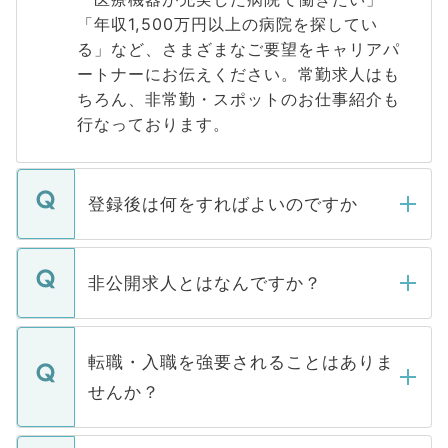
「年収1,500万円以上の病院を探してい
る」など、さまざまなご要望をキャリアパ
ートナーにお伝えください。常勤求人はも
ちろん、非常勤・スポットのお仕事紹介も
行なっております。
登録後は何をすればよいのですか
ご登録いただきましたら、弊社担当者がご
登録内容を確認し、その後メールもしくは
非公開求人とはなんですか？
お電話にて次のステップのご案内をいたし
ます。通常、5営業日以内にはご連絡をせて
マイナビDOCTORで取り扱っている求人の
いただきますので、しばらくお待ちくださ
うち約3割は、Webサイトからご覧いただ
転職・入職を強要されることはありま
い。
けない「非公開求人」です。非公開求人は
せんか？
下記の理由によって、一般には公開してい
ません。
転職・入職を強要することは一切ありませ