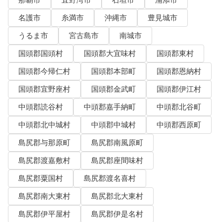
那覇市
宜野湾市
石垣市
浦添市
名護市
糸満市
沖縄市
豊見城市
うるま市
宮古島市
南城市
国頭郡国頭村
国頭郡大宜味村
国頭郡東村
国頭郡今帰仁村
国頭郡本部町
国頭郡恩納村
国頭郡宜野座村
国頭郡金武町
国頭郡伊江村
中頭郡読谷村
中頭郡嘉手納町
中頭郡北谷町
中頭郡北中城村
中頭郡中城村
中頭郡西原町
島尻郡与那原町
島尻郡南風原町
島尻郡渡嘉敷村
島尻郡座間味村
島尻郡粟国村
島尻郡渡名喜村
島尻郡南大東村
島尻郡北大東村
島尻郡伊平屋村
島尻郡伊是名村