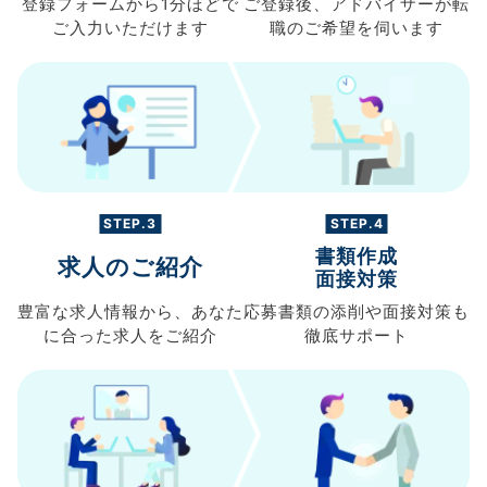
登録フォームから
1分ほどで
ご登録後、
アドバイザーが転
ご入力
いただけます
職の
ご希望を伺います
STEP.3
STEP.4
書類作成
求人のご紹介
面接対策
豊富な求人情報から、
あなた
応募書類の
添削や面接対策も
に合った求人を
ご紹介
徹底サポート