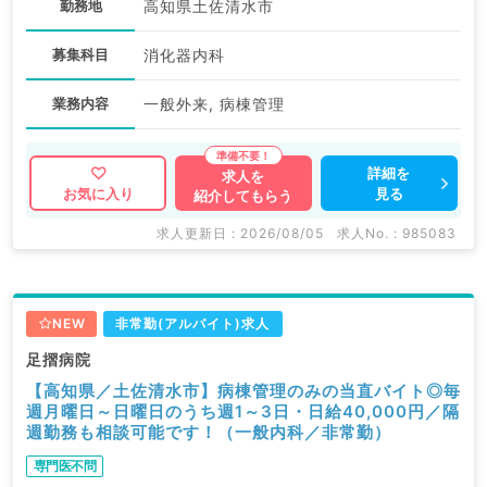
勤務地
高知県土佐清水市
募集科目
消化器内科
業務内容
一般外来, 病棟管理
詳細を
求人を
見る
お気に入り
紹介してもらう
求人更新日 : 2026/08/05
求人No. : 985083
NEW
非常勤(アルバイト)求人
足摺病院
【高知県／土佐清水市】病棟管理のみの当直バイト◎毎
週月曜日～日曜日のうち週1～3日・日給40,000円／隔
週勤務も相談可能です！（一般内科／非常勤）
専門医不問