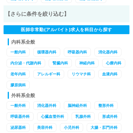
【さらに条件を絞り込む】
医師非常勤(アルバイト)求人を科目から探す
内科系全般
一般内科
循環器内科
呼吸器内科
消化器内科
内分泌・代謝内科
腎臓内科
神経内科
心療内科
老年内科
アレルギー科
リウマチ科
血液内科
膠原病科
外科系全般
一般外科
消化器外科
脳神経外科
整形外科
呼吸器外科
心臓血管外科
乳腺外科
形成外科
泌尿器科
美容外科
小児外科
大腸・肛門外科