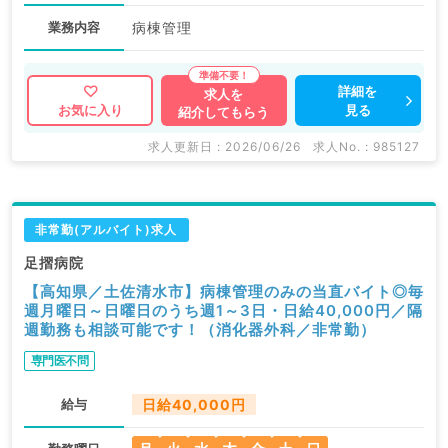
業務内容
病棟管理
詳細を
求人を
見る
お気に入り
紹介してもらう
求人更新日 : 2026/06/26
求人No. : 985127
非常勤(アルバイト)求人
足摺病院
【高知県／土佐清水市】病棟管理のみの当直バイト◎毎
週月曜日～日曜日のうち週1～3日・日給40,000円／隔
週勤務も相談可能です！（消化器外科／非常勤）
専門医不問
給与
日給40,000円