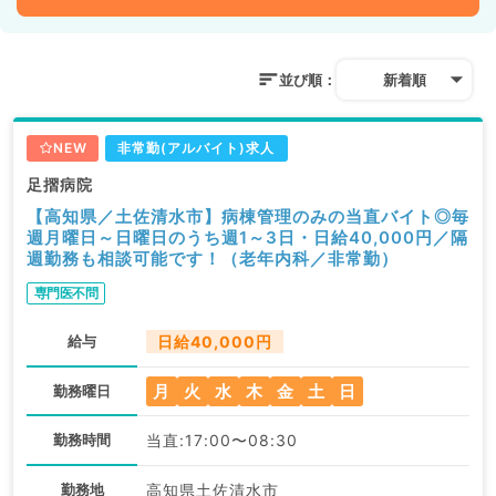
並び順：
新着順
NEW
非常勤(アルバイト)求人
足摺病院
【高知県／土佐清水市】病棟管理のみの当直バイト◎毎
週月曜日～日曜日のうち週1～3日・日給40,000円／隔
週勤務も相談可能です！（老年内科／非常勤）
専門医不問
給与
日給40,000円
月
火
水
木
金
土
日
勤務曜日
勤務時間
当直:17:00〜08:30
勤務地
高知県土佐清水市