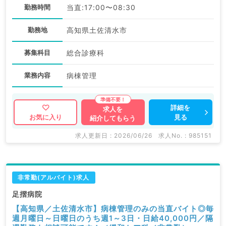
勤務時間
当直:17:00〜08:30
勤務地
高知県土佐清水市
募集科目
総合診療科
業務内容
病棟管理
詳細を
求人を
見る
お気に入り
紹介してもらう
求人更新日 : 2026/06/26
求人No. : 985151
非常勤(アルバイト)求人
足摺病院
【高知県／土佐清水市】病棟管理のみの当直バイト◎毎
週月曜日～日曜日のうち週1～3日・日給40,000円／隔