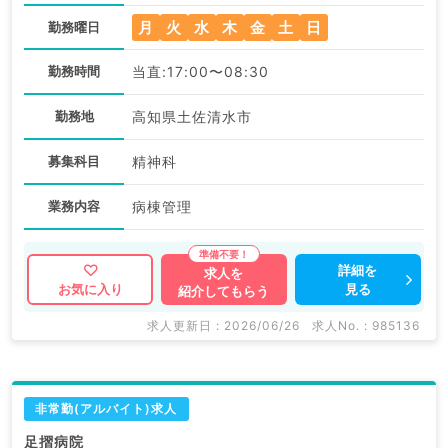
月
火
水
木
金
土
日
勤務曜日
勤務時間
当直:17:00〜08:30
勤務地
高知県土佐清水市
募集科目
精神科
業務内容
病棟管理
詳細を
求人を
見る
お気に入り
紹介してもらう
求人更新日 : 2026/06/26
求人No. : 985136
非常勤(アルバイト)求人
足摺病院