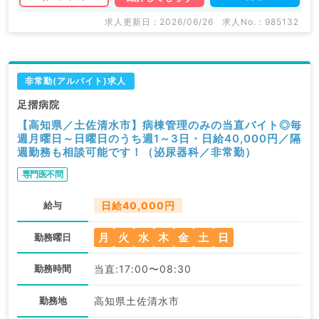
求人更新日 : 2026/06/26
求人No. : 985132
非常勤(アルバイト)求人
足摺病院
【高知県／土佐清水市】病棟管理のみの当直バイト◎毎
週月曜日～日曜日のうち週1～3日・日給40,000円／隔
週勤務も相談可能です！（泌尿器科／非常勤）
専門医不問
給与
日給40,000円
月
火
水
木
金
土
日
勤務曜日
勤務時間
当直:17:00〜08:30
勤務地
高知県土佐清水市