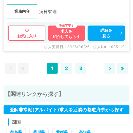
業務内容
病棟管理
詳細を
求人を
見る
お気に入り
紹介してもらう
求人更新日 : 2026/06/26
求人No. : 985119
1
2
3
【関連リンクから探す】
医師非常勤(アルバイト)求人を近隣の都道府県から探す
四国
徳島県
香川県
愛媛県
高知県