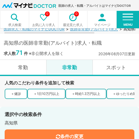
医師の求人・転職・アルバイトはマイナビDOCTOR
0
0
MENU
お気に入り求人
最近見た求人
マイページ
求人検索
医師求人・転職のマイナビDOCTOR
医師非常勤(アルバイト)求人
高知県の
高知県の医師非常勤(アルバイト)求人・転職
71
求人数
件
※非公開求人を除く
2026年08月07日更新
常勤
非常勤
スポット
人気のこだわり条件を追加して検索
＋
健診
＋
1日10万円以上
＋
時給1.3万円以上
＋
ゆったりめ勤
選択中の検索条件
高知県
条件の変更