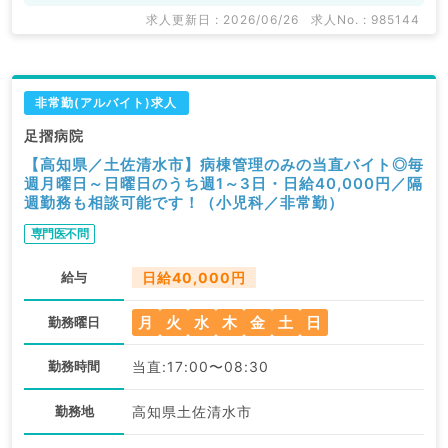
求人更新日 : 2026/06/26
求人No. : 985144
非常勤(アルバイト)求人
足摺病院
【高知県／土佐清水市】病棟管理のみの当直バイト◎毎
週月曜日～日曜日のうち週1～3日・日給40,000円／隔
週勤務も相談可能です！（小児科／非常勤）
専門医不問
給与
日給40,000円
月
火
水
木
金
土
日
勤務曜日
勤務時間
当直:17:00〜08:30
勤務地
高知県土佐清水市