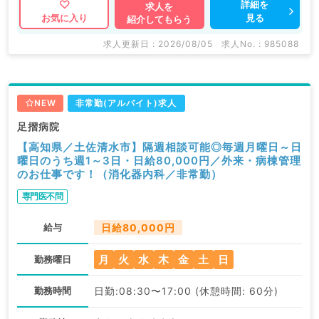
詳細を
求人を
見る
お気に入り
紹介してもらう
求人更新日 : 2026/08/05
求人No. : 985088
NEW
非常勤(アルバイト)求人
足摺病院
【高知県／土佐清水市】隔週相談可能◎毎週月曜日～日
曜日のうち週1～3日・日給80,000円／外来・病棟管理
のお仕事です！（消化器内科／非常勤）
専門医不問
給与
日給80,000円
月
火
水
木
金
土
日
勤務曜日
勤務時間
日勤:08:30〜17:00 (休憩時間: 60分)