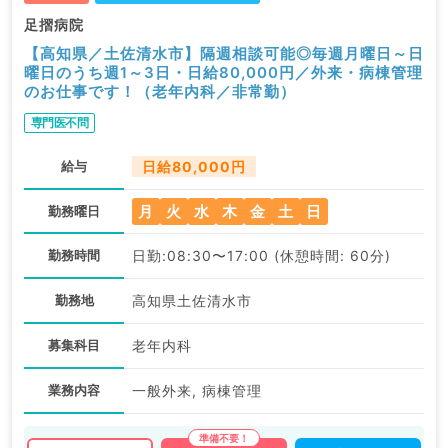
足摺病院
【高知県／土佐清水市】隔週相談可能◎毎週月曜日～日
曜日のうち週1～3日・日給80,000円／外来・病棟管理
のお仕事です！（老年内科／非常勤）
専門医不問
給与
日給80,000円
月
火
水
木
金
土
日
勤務曜日
勤務時間
日勤:08:30〜17:00 (休憩時間: 60分)
勤務地
高知県土佐清水市
募集科目
老年内科
業務内容
一般外来, 病棟管理