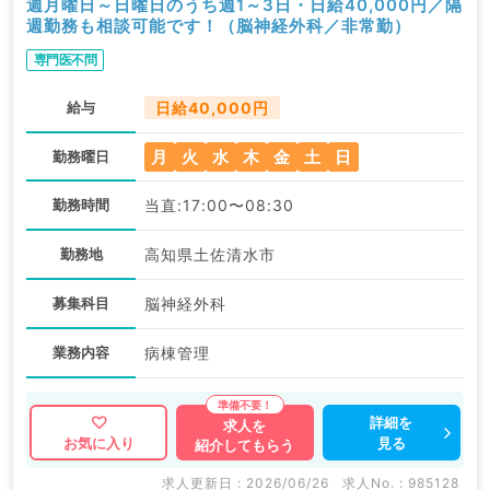
週月曜日～日曜日のうち週1～3日・日給40,000円／隔
週勤務も相談可能です！（脳神経外科／非常勤）
専門医不問
給与
日給40,000円
月
火
水
木
金
土
日
勤務曜日
勤務時間
当直:17:00〜08:30
勤務地
高知県土佐清水市
募集科目
脳神経外科
業務内容
病棟管理
詳細を
求人を
見る
お気に入り
紹介してもらう
求人更新日 : 2026/06/26
求人No. : 985128