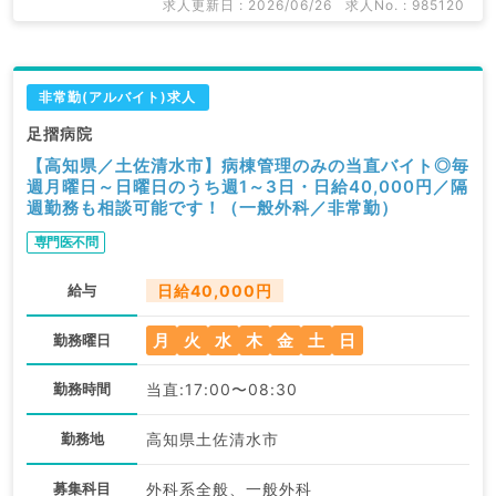
求人更新日 : 2026/06/26
求人No. : 985120
非常勤(アルバイト)求人
足摺病院
【高知県／土佐清水市】病棟管理のみの当直バイト◎毎
週月曜日～日曜日のうち週1～3日・日給40,000円／隔
週勤務も相談可能です！（一般外科／非常勤）
専門医不問
給与
日給40,000円
月
火
水
木
金
土
日
勤務曜日
勤務時間
当直:17:00〜08:30
勤務地
高知県土佐清水市
募集科目
外科系全般、一般外科