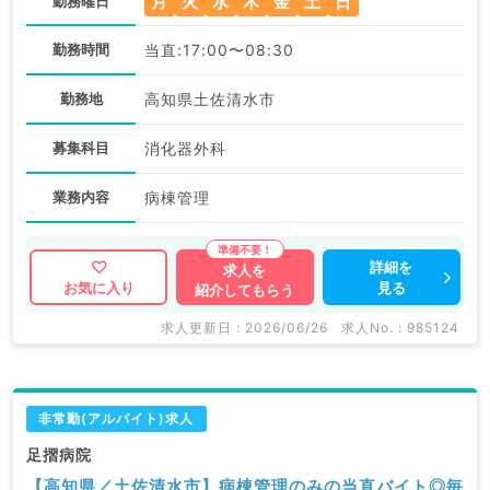
月
火
水
木
金
土
日
勤務曜日
勤務時間
当直:17:00〜08:30
勤務地
高知県土佐清水市
募集科目
消化器外科
業務内容
病棟管理
詳細を
求人を
見る
お気に入り
紹介してもらう
求人更新日 : 2026/06/26
求人No. : 985124
非常勤(アルバイト)求人
足摺病院
【高知県／土佐清水市】病棟管理のみの当直バイト◎毎