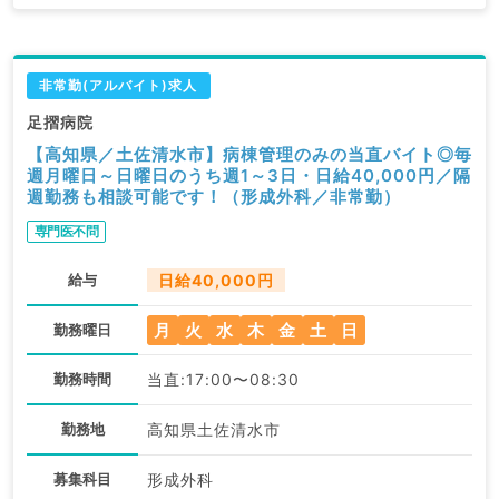
非常勤(アルバイト)求人
足摺病院
【高知県／土佐清水市】病棟管理のみの当直バイト◎毎
週月曜日～日曜日のうち週1～3日・日給40,000円／隔
週勤務も相談可能です！（形成外科／非常勤）
専門医不問
給与
日給40,000円
月
火
水
木
金
土
日
勤務曜日
勤務時間
当直:17:00〜08:30
勤務地
高知県土佐清水市
募集科目
形成外科