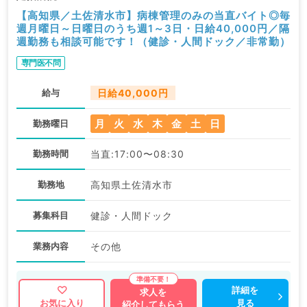
【高知県／土佐清水市】病棟管理のみの当直バイト◎毎
週月曜日～日曜日のうち週1～3日・日給40,000円／隔
週勤務も相談可能です！（健診・人間ドック／非常勤）
専門医不問
給与
日給40,000円
月
火
水
木
金
土
日
勤務曜日
勤務時間
当直:17:00〜08:30
勤務地
高知県土佐清水市
募集科目
健診・人間ドック
業務内容
その他
詳細を
求人を
見る
お気に入り
紹介してもらう