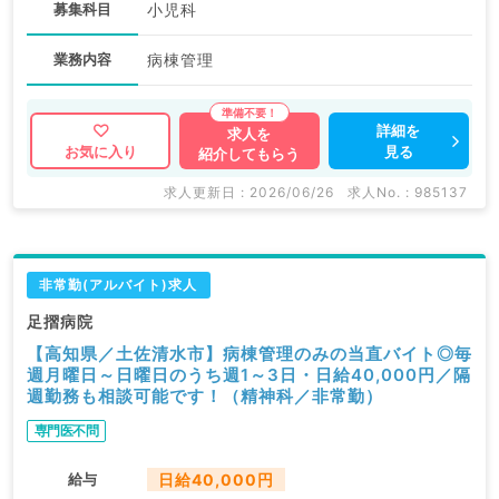
募集科目
小児科
業務内容
病棟管理
詳細を
求人を
見る
お気に入り
紹介してもらう
求人更新日 : 2026/06/26
求人No. : 985137
非常勤(アルバイト)求人
足摺病院
【高知県／土佐清水市】病棟管理のみの当直バイト◎毎
週月曜日～日曜日のうち週1～3日・日給40,000円／隔
週勤務も相談可能です！（精神科／非常勤）
専門医不問
給与
日給40,000円