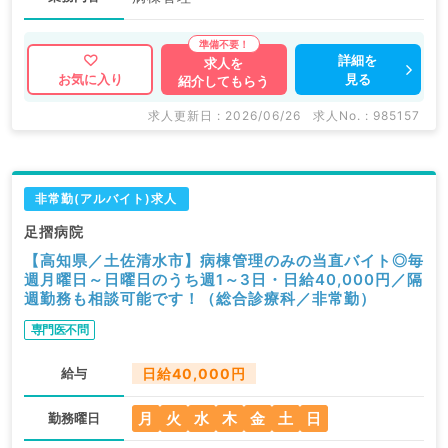
詳細を
求人を
見る
お気に入り
紹介してもらう
求人更新日 : 2026/06/26
求人No. : 985157
非常勤(アルバイト)求人
足摺病院
【高知県／土佐清水市】病棟管理のみの当直バイト◎毎
週月曜日～日曜日のうち週1～3日・日給40,000円／隔
週勤務も相談可能です！（総合診療科／非常勤）
専門医不問
給与
日給40,000円
月
火
水
木
金
土
日
勤務曜日