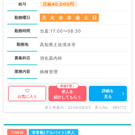
給与
日給40,000円
月
火
水
木
金
土
日
勤務曜日
勤務時間
当直:17:00〜08:30
勤務地
高知県土佐清水市
募集科目
消化器内科
業務内容
病棟管理
詳細を
求人を
見る
お気に入り
紹介してもらう
求人更新日 : 2026/08/05
求人No. : 985112
NEW
非常勤(アルバイト)求人