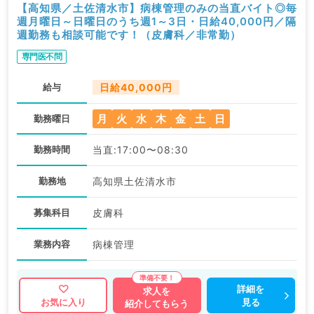
【高知県／土佐清水市】病棟管理のみの当直バイト◎毎
週月曜日～日曜日のうち週1～3日・日給40,000円／隔
週勤務も相談可能です！（皮膚科／非常勤）
専門医不問
給与
日給40,000円
月
火
水
木
金
土
日
勤務曜日
勤務時間
当直:17:00〜08:30
勤務地
高知県土佐清水市
募集科目
皮膚科
業務内容
病棟管理
詳細を
求人を
見る
お気に入り
紹介してもらう