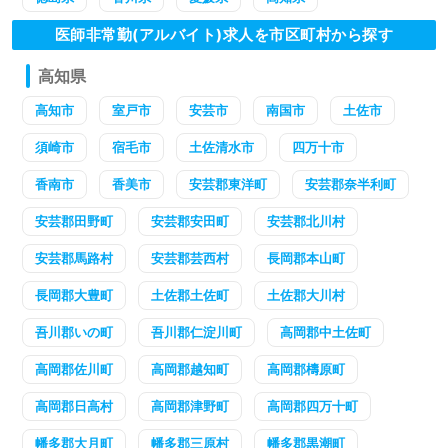
医師非常勤(アルバイト)求人を市区町村から探す
高知県
高知市
室戸市
安芸市
南国市
土佐市
須崎市
宿毛市
土佐清水市
四万十市
香南市
香美市
安芸郡東洋町
安芸郡奈半利町
安芸郡田野町
安芸郡安田町
安芸郡北川村
安芸郡馬路村
安芸郡芸西村
長岡郡本山町
長岡郡大豊町
土佐郡土佐町
土佐郡大川村
吾川郡いの町
吾川郡仁淀川町
高岡郡中土佐町
高岡郡佐川町
高岡郡越知町
高岡郡檮原町
高岡郡日高村
高岡郡津野町
高岡郡四万十町
幡多郡大月町
幡多郡三原村
幡多郡黒潮町