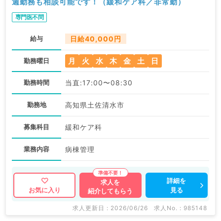
週勤務も相談可能です！（緩和ケア科／非常勤）
専門医不問
給与
日給40,000円
月
火
水
木
金
土
日
勤務曜日
勤務時間
当直:17:00〜08:30
勤務地
高知県土佐清水市
募集科目
緩和ケア科
業務内容
病棟管理
詳細を
求人を
見る
お気に入り
紹介してもらう
求人更新日 : 2026/06/26
求人No. : 985148