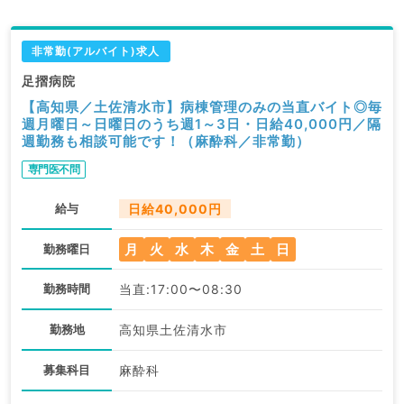
非常勤(アルバイト)求人
足摺病院
【高知県／土佐清水市】病棟管理のみの当直バイト◎毎
週月曜日～日曜日のうち週1～3日・日給40,000円／隔
週勤務も相談可能です！（麻酔科／非常勤）
専門医不問
給与
日給40,000円
月
火
水
木
金
土
日
勤務曜日
勤務時間
当直:17:00〜08:30
勤務地
高知県土佐清水市
募集科目
麻酔科