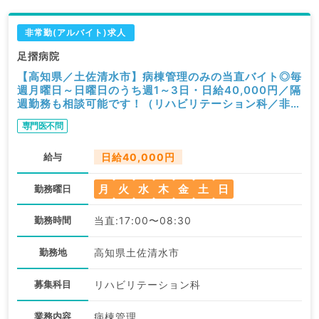
非常勤(アルバイト)求人
足摺病院
【高知県／土佐清水市】病棟管理のみの当直バイト◎毎
週月曜日～日曜日のうち週1～3日・日給40,000円／隔
週勤務も相談可能です！（リハビリテーション科／非常
勤）
専門医不問
給与
日給40,000円
月
火
水
木
金
土
日
勤務曜日
勤務時間
当直:17:00〜08:30
勤務地
高知県土佐清水市
募集科目
リハビリテーション科
業務内容
病棟管理