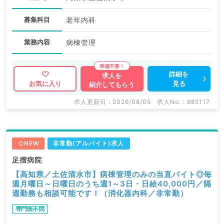
募集科目
老年内科
業務内容
病棟管理
詳細を
求人を
見る
お気に入り
紹介してもらう
求人更新日 : 2026/08/05
求人No. : 985117
NEW
非常勤(アルバイト)求人
足摺病院
【高知県／土佐清水市】病棟管理のみの当直バイト◎毎
週月曜日～日曜日のうち週1～3日・日給40,000円／隔
週勤務も相談可能です！（消化器内科／非常勤）
専門医不問