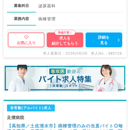
募集科目
泌尿器科
業務内容
病棟管理
詳細を
求人を
見る
お気に入り
紹介してもらう
求人更新日 : 2026/06/26
求人No. : 985129
非常勤(アルバイト)求人
足摺病院
【高知県／土佐清水市】病棟管理のみの当直バイト◎毎