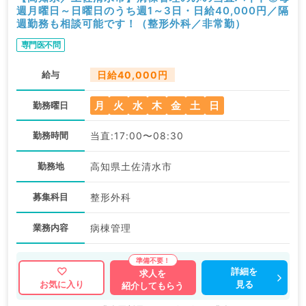
週月曜日～日曜日のうち週1～3日・日給40,000円／隔
週勤務も相談可能です！（整形外科／非常勤）
専門医不問
給与
日給40,000円
月
火
水
木
金
土
日
勤務曜日
勤務時間
当直:17:00〜08:30
勤務地
高知県土佐清水市
募集科目
整形外科
業務内容
病棟管理
詳細を
求人を
見る
お気に入り
紹介してもらう