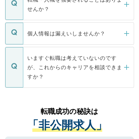
い。
けない「非公開求人」です。非公開求人は
せんか？
下記の理由によって、一般には公開してい
ません。
転職・入職を強要することは一切ありませ
ん。また、仮に応募先から内定をいただい
個人情報は漏えいしませんか？
■応募殺到を避けるため 人気のある医療機
たとしても、ご本人が納得しない限り、内
関を公にしてしまうと、応募が殺到する場
定を承諾する必要はありません。内定先へ
個人情報が漏えいすることはありませんの
合があります。 選考を効率よく行うため
の辞退の連絡はキャリアパートナーが行い
で、ご安心ください。当サイトからの登録
いますぐ転職は考えていないのです
に、医療機関が求める条件に合った人材の
ますので、ご安心ください。
などで収集したご登録者様の個人情報は、
が、これからのキャリアを相談できま
みを人材紹介会社に依頼するケースが増え
ご本人のキャリアアップおよび転職活動の
ています。
すか？
支援を目的に使用いたします。お預かりし
ているすべての個人データはご本人の許可
お気軽にご相談ください。先生専任のキャ
なく、医療機関側に開示したり、第三者に
リアパートナーが将来のご希望などをおう
提供することは一切ありません。また弊社
かがいして、現在の医療機関の状況や紹介
転職成功の秘訣は
は、個人情報の取り扱いについての厳密な
経験をまじえながら、適切なアドバイスを
管理基準を満たした事業者のみに付与され
「非公開求人」
させていただきます。すぐにご転職をされ
る、プライバシーマークを取得済みです。
ない方には、長期的なサポートが可能です
ご登録いただいた個人情報は、SSL（デー
ので、まずはご登録ください。