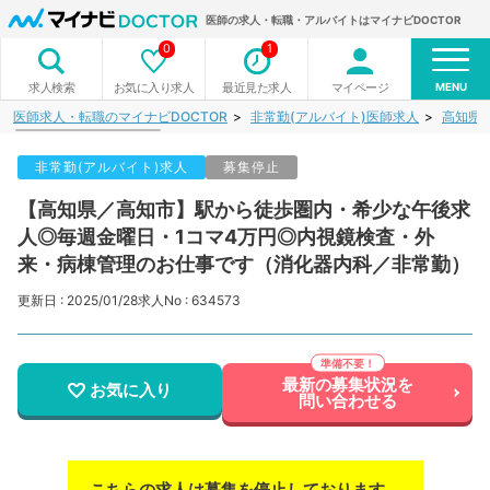
医師の求人・転職・アルバイトはマイナビDOCTOR
0
1
MENU
お気に入り求人
最近見た求人
マイページ
求人検索
医師求人・転職のマイナビDOCTOR
非常勤(アルバイト)医師求人
高知県
非常勤(アルバイト)求人
募集停止
【高知県／高知市】駅から徒歩圏内・希少な午後求
人◎毎週金曜日・1コマ4万円◎内視鏡検査・外
来・病棟管理のお仕事です（消化器内科／非常勤）
更新日 : 2025/01/28
求人No : 634573
最新の募集状況を
お気に入り
問い合わせる
こちらの求人は募集を停止しております。