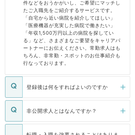
件などをおうかがいし、ご希望にマッチし
たご入職先をご紹介するサービスです。
「自宅から近い病院を紹介してほしい」
「医療機器が充実した病院で働きたい」
「年収1,500万円以上の病院を探してい
る」など、さまざまなご要望をキャリアパ
ートナーにお伝えください。常勤求人はも
ちろん、非常勤・スポットのお仕事紹介も
行なっております。
登録後は何をすればよいのですか
ご登録いただきましたら、弊社担当者がご
登録内容を確認し、その後メールもしくは
非公開求人とはなんですか？
お電話にて次のステップのご案内をいたし
ます。通常、5営業日以内にはご連絡をせて
マイナビDOCTORで取り扱っている求人の
いただきますので、しばらくお待ちくださ
うち約3割は、Webサイトからご覧いただ
転職・入職を強要されることはありま