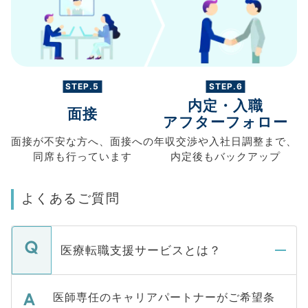
STEP.5
STEP.6
内定・入職
面接
アフターフォロー
面接が不安な方へ、
面接への
年収交渉や
入社日調整まで、
同席も
行っています
内定後もバックアップ
よくあるご質問
医療転職支援サービスとは？
医師専任のキャリアパートナーがご希望条