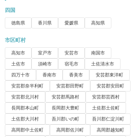
四国
徳島県
香川県
愛媛県
高知県
市区町村
高知市
室戸市
安芸市
南国市
土佐市
須崎市
宿毛市
土佐清水市
四万十市
香南市
香美市
安芸郡東洋町
安芸郡奈半利町
安芸郡田野町
安芸郡安田町
安芸郡北川村
安芸郡馬路村
安芸郡芸西村
長岡郡本山町
長岡郡大豊町
土佐郡土佐町
土佐郡大川村
吾川郡いの町
吾川郡仁淀川町
高岡郡中土佐町
高岡郡佐川町
高岡郡越知町