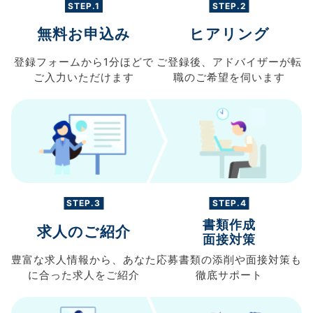
STEP.1
STEP.2
無料お申込み
ヒアリング
登録フォームから
1分ほどで
ご登録後、
アドバイザーが転
ご入力
いただけます
職の
ご希望を伺います
STEP.3
STEP.4
書類作成
求人のご紹介
面接対策
豊富な求人情報から、
あなた
応募書類の
添削や面接対策も
に合った求人を
ご紹介
徹底サポート