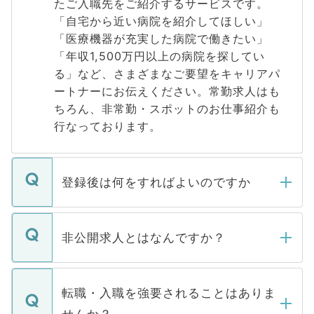
たご入職先をご紹介するサービスです。
「自宅から近い病院を紹介してほしい」
「医療機器が充実した病院で働きたい」
「年収1,500万円以上の病院を探してい
る」など、さまざまなご要望をキャリアパ
ートナーにお伝えください。常勤求人はも
ちろん、非常勤・スポットのお仕事紹介も
行なっております。
登録後は何をすればよいのですか
ご登録いただきましたら、弊社担当者がご
登録内容を確認し、その後メールもしくは
非公開求人とはなんですか？
お電話にて次のステップのご案内をいたし
ます。通常、5営業日以内にはご連絡をせて
マイナビDOCTORで取り扱っている求人の
いただきますので、しばらくお待ちくださ
うち約3割は、Webサイトからご覧いただ
転職・入職を強要されることはありま
い。
けない「非公開求人」です。非公開求人は