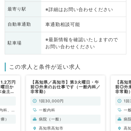
※詳細はお問い合わせください
最寄り駅
車通勤相談可能
自動車通勤
※最新情報を確認いたしますので
駐車場
お問い合わせください
この求人と条件が近い求人
1.2万円
【高知県／高知市】第3火曜日・午
【高知
1曜日か
前◎外来のお仕事です（一般内科／
前◎外
木金土日
非常勤）
非常勤
問／非常
1回30,000円
1回
内科、外
一般内科
一
容皮膚
診療）
病院（一般）
病
高知県高知市
高