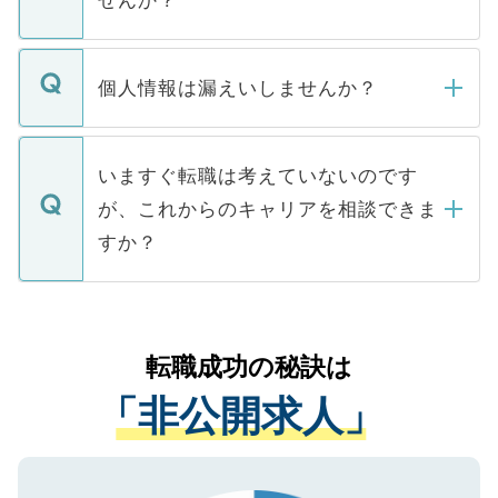
せんか？
下記の理由によって、一般には公開してい
ません。
転職・入職を強要することは一切ありませ
ん。また、仮に応募先から内定をいただい
個人情報は漏えいしませんか？
■応募殺到を避けるため 人気のある医療機
たとしても、ご本人が納得しない限り、内
関を公にしてしまうと、応募が殺到する場
定を承諾する必要はありません。内定先へ
個人情報が漏えいすることはありませんの
合があります。 選考を効率よく行うため
の辞退の連絡はキャリアパートナーが行い
で、ご安心ください。当サイトからの登録
いますぐ転職は考えていないのです
に、医療機関が求める条件に合った人材の
ますので、ご安心ください。
などで収集したご登録者様の個人情報は、
が、これからのキャリアを相談できま
みを人材紹介会社に依頼するケースが増え
ご本人のキャリアアップおよび転職活動の
ています。
すか？
支援を目的に使用いたします。お預かりし
ているすべての個人データはご本人の許可
お気軽にご相談ください。先生専任のキャ
なく、医療機関側に開示したり、第三者に
リアパートナーが将来のご希望などをおう
提供することは一切ありません。また弊社
かがいして、現在の医療機関の状況や紹介
転職成功の秘訣は
は、個人情報の取り扱いについての厳密な
経験をまじえながら、適切なアドバイスを
管理基準を満たした事業者のみに付与され
「非公開求人」
させていただきます。すぐにご転職をされ
る、プライバシーマークを取得済みです。
ない方には、長期的なサポートが可能です
ご登録いただいた個人情報は、SSL（デー
ので、まずはご登録ください。
タ暗号化）によって保護されていますの