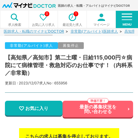
医師の求人・転職・アルバイトはマイナビDOCTOR
0
1
MENU
お気に入り求人
最近見た求人
マイページ
求人検索
医師求人・転職のマイナビDOCTOR
非常勤(アルバイト)医師求人
高知県
非常勤(アルバイト)求人
募集停止
【高知県／高知市】第二土曜・日給115,000円☆病
院にて病棟管理・救急対応のお仕事です！（内科系
／非常勤）
更新日 : 2023/12/07
求人No : 655956
最新の募集状況を
お気に入り
問い合わせる
こちらの求人は募集を停止しております。