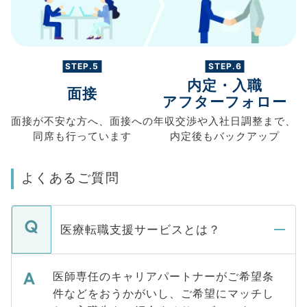
STEP.5
STEP.6
内定・入職
面接
アフターフォロー
面接が不安な方へ、
面接への
年収交渉や
入社日調整まで、
同席も
行っています
内定後もバックアップ
よくあるご質問
医療転職支援サービスとは？
医師専任のキャリアパートナーがご希望条
件などをおうかがいし、ご希望にマッチし