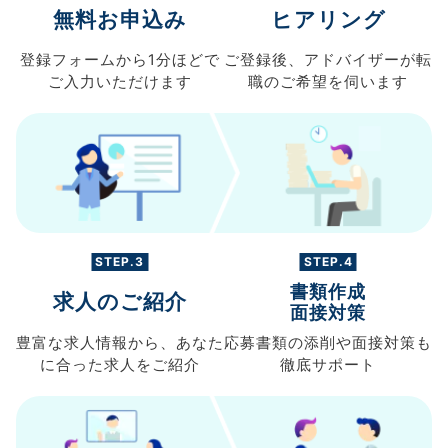
無料お申込み
ヒアリング
登録フォームから
1分ほどで
ご登録後、
アドバイザーが転
ご入力
いただけます
職の
ご希望を伺います
STEP.3
STEP.4
書類作成
求人のご紹介
面接対策
豊富な求人情報から、
あなた
応募書類の
添削や面接対策も
に合った求人を
ご紹介
徹底サポート