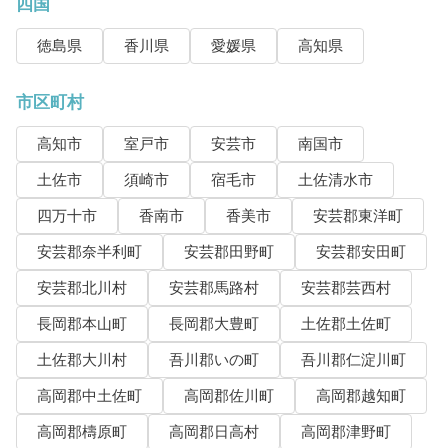
四国
徳島県
香川県
愛媛県
高知県
市区町村
高知市
室戸市
安芸市
南国市
土佐市
須崎市
宿毛市
土佐清水市
四万十市
香南市
香美市
安芸郡東洋町
安芸郡奈半利町
安芸郡田野町
安芸郡安田町
安芸郡北川村
安芸郡馬路村
安芸郡芸西村
長岡郡本山町
長岡郡大豊町
土佐郡土佐町
土佐郡大川村
吾川郡いの町
吾川郡仁淀川町
高岡郡中土佐町
高岡郡佐川町
高岡郡越知町
高岡郡檮原町
高岡郡日高村
高岡郡津野町