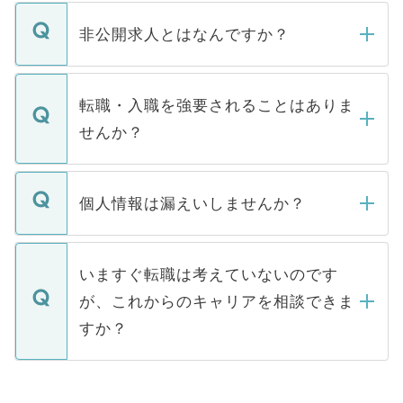
ご登録いただきましたら、弊社担当者がご
登録内容を確認し、その後メールもしくは
非公開求人とはなんですか？
お電話にて次のステップのご案内をいたし
ます。通常、5営業日以内にはご連絡をせて
マイナビDOCTORで取り扱っている求人の
いただきますので、しばらくお待ちくださ
うち約3割は、Webサイトからご覧いただ
転職・入職を強要されることはありま
い。
けない「非公開求人」です。非公開求人は
せんか？
下記の理由によって、一般には公開してい
ません。
転職・入職を強要することは一切ありませ
ん。また、仮に応募先から内定をいただい
個人情報は漏えいしませんか？
■応募殺到を避けるため 人気のある医療機
たとしても、ご本人が納得しない限り、内
関を公にしてしまうと、応募が殺到する場
定を承諾する必要はありません。内定先へ
個人情報が漏えいすることはありませんの
合があります。 選考を効率よく行うため
の辞退の連絡はキャリアパートナーが行い
で、ご安心ください。当サイトからの登録
いますぐ転職は考えていないのです
に、医療機関が求める条件に合った人材の
ますので、ご安心ください。
などで収集したご登録者様の個人情報は、
が、これからのキャリアを相談できま
みを人材紹介会社に依頼するケースが増え
ご本人のキャリアアップおよび転職活動の
ています。
すか？
支援を目的に使用いたします。お預かりし
ているすべての個人データはご本人の許可
お気軽にご相談ください。先生専任のキャ
なく、医療機関側に開示したり、第三者に
リアパートナーが将来のご希望などをおう