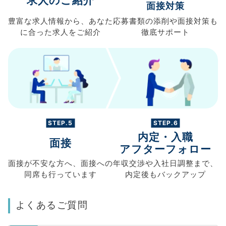
求人のご紹介
面接対策
豊富な求人情報から、
あなた
応募書類の
添削や面接対策も
に合った求人を
ご紹介
徹底サポート
STEP.5
STEP.6
内定・入職
面接
アフターフォロー
面接が不安な方へ、
面接への
年収交渉や
入社日調整まで、
同席も
行っています
内定後もバックアップ
よくあるご質問