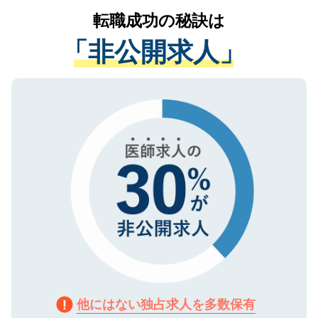
提供することは一切ありません。また弊社
かがいして、現在の医療機関の状況や紹介
転職成功の秘訣は
は、個人情報の取り扱いについての厳密な
経験をまじえながら、適切なアドバイスを
管理基準を満たした事業者のみに付与され
「非公開求人」
させていただきます。すぐにご転職をされ
る、プライバシーマークを取得済みです。
ない方には、長期的なサポートが可能です
ご登録いただいた個人情報は、SSL（デー
ので、まずはご登録ください。
タ暗号化）によって保護されていますの
で、機密保持に関してもご安心ください。
他にはない独占求人を多数保有