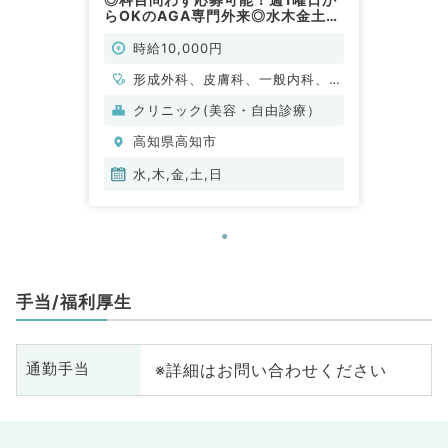
らOKのAGA専門外来◎水木金土日
曜日にて募集です（科目不問／非常
勤）
時給10,000円
形成外科、皮膚科、一般内科、外
科系全般、一般外科、美容皮膚
クリニック(美容・自由診療）
科、科目不問
高知県高知市
水,木,金,土,日
手当/福利厚生
※詳細はお問い合わせください
通勤手当