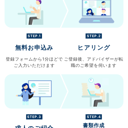
STEP.1
STEP.2
無料お申込み
ヒアリング
登録フォームから
1分ほどで
ご登録後、
アドバイザーが転
ご入力
いただけます
職の
ご希望を伺います
STEP.3
STEP.4
書類作成