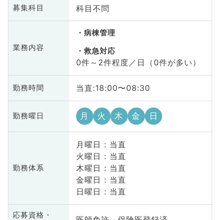
科目不問
募集科目
病棟管理
業務内容
救急対応
0件～2件程度／日（0件が多い）
当直:18:00〜08:30
勤務時間
月
火
木
金
日
勤務曜日
月曜日 : 当直
火曜日 : 当直
木曜日 : 当直
勤務体系
金曜日 : 当直
日曜日 : 当直
応募資格・
医師免許、保険医登録済