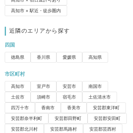
高知市 × 宿日直許可あり
高知市 × 駅近・徒歩圏内
近隣のエリアから探す
四国
徳島県
香川県
愛媛県
高知県
市区町村
高知市
室戸市
安芸市
南国市
土佐市
須崎市
宿毛市
土佐清水市
四万十市
香南市
香美市
安芸郡東洋町
安芸郡奈半利町
安芸郡田野町
安芸郡安田町
安芸郡北川村
安芸郡馬路村
安芸郡芸西村