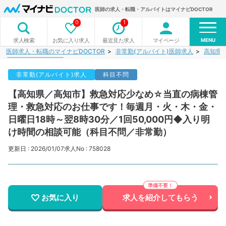
医師の求人・転職・アルバイトはマイナビDOCTOR
0
1
MENU
お気に入り求人
最近見た求人
マイページ
求人検索
医師求人・転職のマイナビDOCTOR
非常勤(アルバイト)医師求人
高知県
非常勤(アルバイト)求人
科目不問
【高知県／高知市】救急対応少なめ☆当直の病棟管
理・救急対応のお仕事です！毎週月・火・木・金・
日曜日18時～翌8時30分／1回50,000円◆入り明
け時間の相談可能（科目不問／非常勤）
更新日 : 2026/01/07
求人No : 758028
お気に入り
求人を紹介してもらう