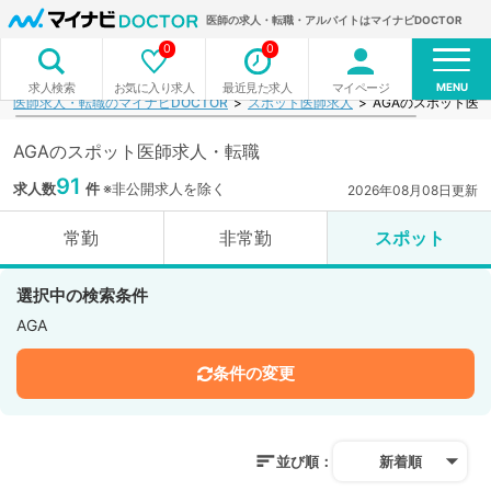
医師の求人・転職・アルバイトはマイナビDOCTOR
0
0
MENU
お気に入り求人
最近見た求人
マイページ
求人検索
医師求人・転職のマイナビDOCTOR
スポット医師求人
AGAのスポット医
AGAのスポット医師求人・転職
91
求人数
件
※非公開求人を除く
2026年08月08日更新
常勤
非常勤
スポット
選択中の検索条件
AGA
条件の変更
並び順：
新着順