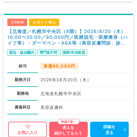
NEW
スポット求人
【北海道／札幌市中央区（8階）】2026/8/20（木）
10:00〜20:00／90,000円／医療脱毛・医療痩身（ハ
イフ等）・ダーマペン・AGA等（美容皮膚問診、診
察）／科目不問
駅近・徒歩圏内
専門医不問
後期1年目歓迎
給与
単価90,000円
勤務月日
2026年08月20日（木）
勤務地
北海道札幌市中央区
募集科目
美容皮膚科
詳細を
求人を
見る
お気に入り
紹介してもらう