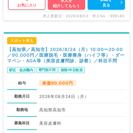
求人を
見る
お気に入り
紹介してもらう
求人更新日 : 2026/08/03
求人No. : 999140
スポット求人
【高知県／高知市】2026/8/24（月）10:00〜20:00
／90,000円／医療脱毛・医療痩身（ハイフ等）・ダー
マペン・AGA等（美容皮膚問診、診察）／科目不問
駅近・徒歩圏内
専門医不問
後期1年目歓迎
給与
単価90,000円
勤務月日
2026年08月24日（月）
勤務地
高知県高知市
募集科目
美容皮膚科