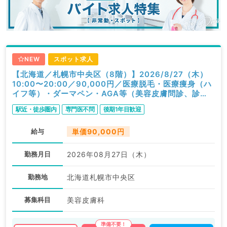
NEW
スポット求人
【北海道／札幌市中央区（8階）】2026/8/27（木）
10:00〜20:00／90,000円／医療脱毛・医療痩身（ハ
イフ等）・ダーマペン・AGA等（美容皮膚問診、診
察）／科目不問
駅近・徒歩圏内
専門医不問
後期1年目歓迎
給与
単価90,000円
勤務月日
2026年08月27日（木）
勤務地
北海道札幌市中央区
募集科目
美容皮膚科