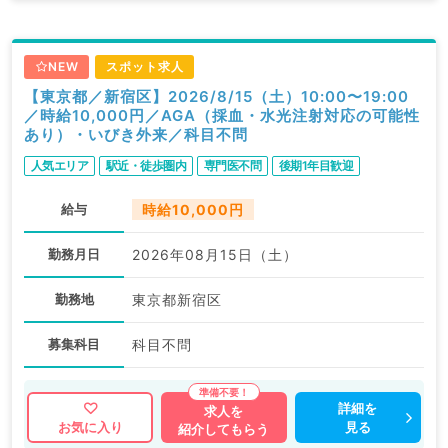
NEW
スポット求人
【東京都／新宿区】2026/8/15（土）10:00〜19:00
／時給10,000円／AGA（採血・水光注射対応の可能性
あり）・いびき外来／科目不問
人気エリア
駅近・徒歩圏内
専門医不問
後期1年目歓迎
給与
時給10,000円
勤務月日
2026年08月15日（土）
勤務地
東京都新宿区
募集科目
科目不問
詳細を
求人を
見る
お気に入り
紹介してもらう