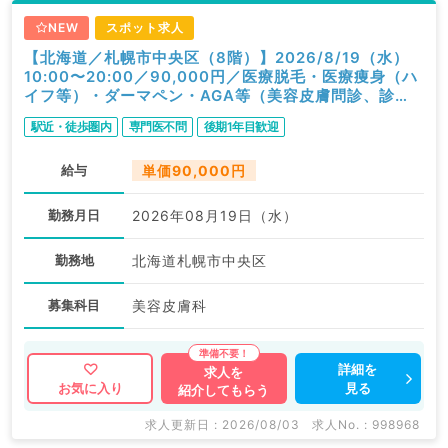
NEW
スポット求人
【北海道／札幌市中央区（8階）】2026/8/19（水）
10:00〜20:00／90,000円／医療脱毛・医療痩身（ハ
イフ等）・ダーマペン・AGA等（美容皮膚問診、診
察）／科目不問
駅近・徒歩圏内
専門医不問
後期1年目歓迎
給与
単価90,000円
勤務月日
2026年08月19日（水）
勤務地
北海道札幌市中央区
募集科目
美容皮膚科
詳細を
求人を
見る
お気に入り
紹介してもらう
求人更新日 : 2026/08/03
求人No. : 998968