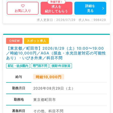
詳細を
求人を
見る
お気に入り
紹介してもらう
求人更新日 : 2026/07/29
求人No. : 998429
NEW
スポット求人
【東京都／町田市】2026/8/29（土）10:00〜19:00
／時給10,000円／AGA（採血・水光注射対応の可能性
あり）・いびき外来／科目不問
駅近・徒歩圏内
専門医不問
後期1年目歓迎
給与
時給10,000円
勤務月日
2026年08月29日（土）
勤務地
東京都町田市
募集科目
その他、科目不問