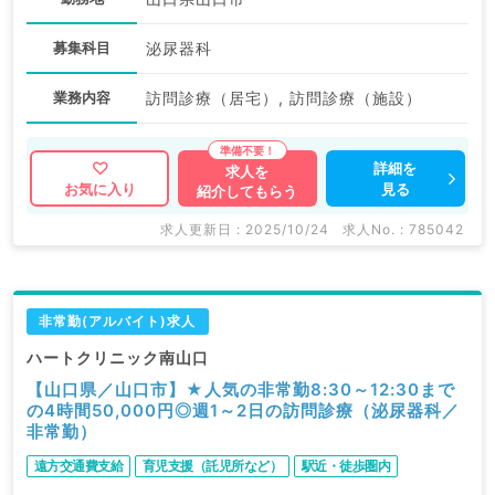
募集科目
泌尿器科
業務内容
訪問診療（居宅）, 訪問診療（施設）
詳細を
求人を
見る
お気に入り
紹介してもらう
求人更新日 : 2025/10/24
求人No. : 785042
非常勤(アルバイト)求人
ハートクリニック南山口
【山口県／山口市】★人気の非常勤8:30～12:30まで
の4時間50,000円◎週1～2日の訪問診療（泌尿器科／
非常勤）
遠方交通費支給
育児支援（託児所など）
駅近・徒歩圏内