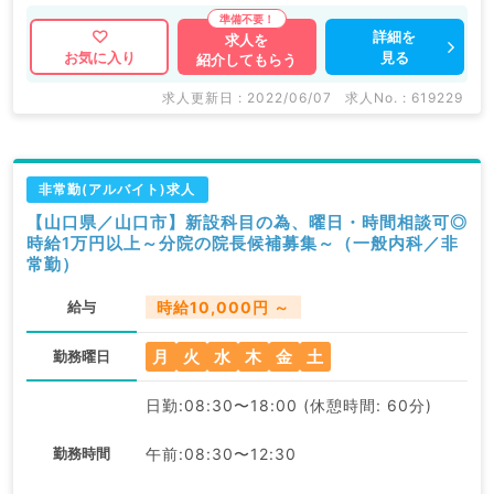
詳細を
求人を
見る
お気に入り
紹介してもらう
求人更新日 : 2022/06/07
求人No. : 619229
非常勤(アルバイト)求人
【山口県／山口市】新設科目の為、曜日・時間相談可◎
時給1万円以上～分院の院長候補募集～（一般内科／非
常勤）
給与
時給10,000円 ～
月
火
水
木
金
土
勤務曜日
日勤:08:30〜18:00 (休憩時間: 60分)
勤務時間
午前:08:30〜12:30