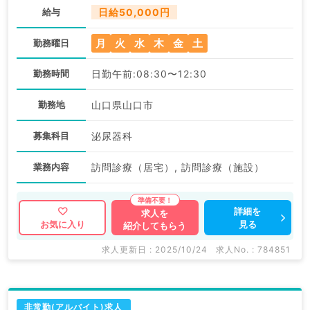
給与
日給50,000円
月
火
水
木
金
土
勤務曜日
勤務時間
日勤午前:08:30〜12:30
勤務地
山口県山口市
募集科目
泌尿器科
業務内容
訪問診療（居宅）, 訪問診療（施設）
詳細を
求人を
見る
お気に入り
紹介してもらう
求人更新日 : 2025/10/24
求人No. : 784851
非常勤(アルバイト)求人