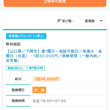
条件の変更
並び順：
新着順
非常勤(アルバイト)求人
野村病院
【山口県／下関市】週1曜日～相談可能◎／毎週火・金
曜日（当直）・1回30,000円／病棟管理（一般内科／
非常勤）
救急対応なし
専門医不問
給与
1回30,000円
火
金
勤務曜日
勤務時間
当直:19:00〜07:00