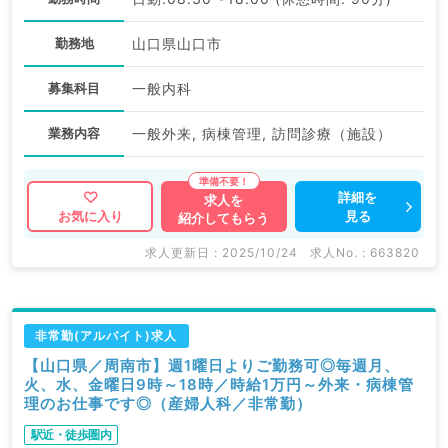
勤務地
山口県山口市
募集科目
一般内科
業務内容
一般外来, 病棟管理, 訪問診療（施設）
詳細を
求人を
見る
お気に入り
紹介してもらう
求人更新日 : 2025/10/24
求人No. : 663820
非常勤(アルバイト)求人
【山口県／周南市】週1曜日よりご勤務可◎毎週月、
火、水、金曜日9時～18時／時給1万円～外来・病棟管
理のお仕事です◎（産婦人科／非常勤）
駅近・徒歩圏内