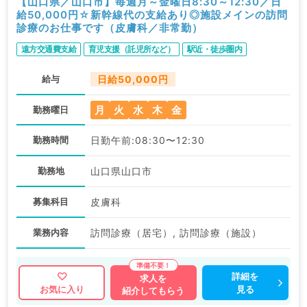
【山口県／山口市】毎週月～金曜日8:30～12:30／日
給50,000円☆新幹線代の支給あり◎施設メインの訪問
診療のお仕事です（皮膚科／非常勤）
遠方交通費支給
育児支援（託児所など）
駅近・徒歩圏内
給与
日給50,000円
月
火
水
木
金
勤務曜日
勤務時間
日勤午前:08:30〜12:30
勤務地
山口県山口市
募集科目
皮膚科
業務内容
訪問診療（居宅）, 訪問診療（施設）
詳細を
求人を
見る
お気に入り
紹介してもらう