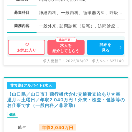
募集科目
神経内科、一般内科、循環器内科、呼吸器内科、消化器内科、腎臓内科、老年内科、血液内科、外科系全般、一般外科
業務内容
一般外来, 訪問診療（居宅）, 訪問診療（施設）
詳細を
求人を
見る
お気に入り
紹介してもらう
求人更新日 : 2022/06/07
求人No. : 627149
非常勤(アルバイト)求人
【山口県／山口市】飛行機代含む交通費支給あり★毎
週月～土曜日／年収2,040万円！外来・検査・健診等の
お仕事です（一般内科／非常勤）
健診
給与
年収2,040万円