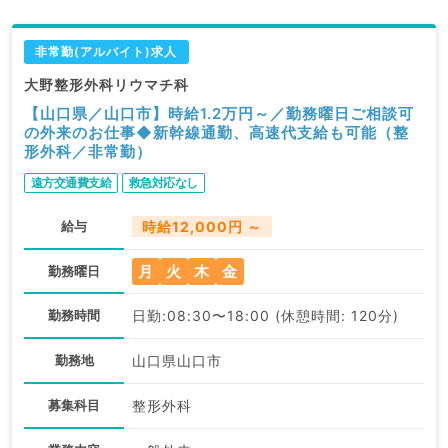
非常勤(アルバイト)求人
大野整形外科リウマチ科
【山口県／山口市】時給1.2万円～／勤務曜日ご相談可
の外来のお仕事◆新幹線通勤、高速代支給も可能（整
形外科／非常勤）
遠方交通費支給
救急対応なし
給与
時給12,000円 ～
月
火
木
金
勤務曜日
勤務時間
日勤:08:30〜18:00 (休憩時間: 120分)
勤務地
山口県山口市
募集科目
整形外科