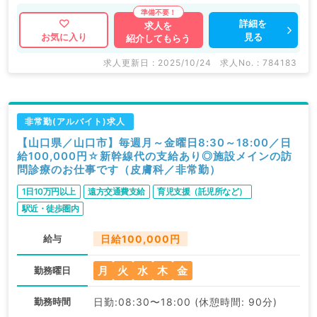
詳細を
求人を
見る
お気に入り
紹介してもらう
求人更新日 : 2025/10/24
求人No. : 784183
非常勤(アルバイト)求人
【山口県／山口市】毎週月～金曜日8:30～18:00／日
給100,000円☆新幹線代の支給あり◎施設メインの訪
問診療のお仕事です（皮膚科／非常勤）
1日10万円以上
遠方交通費支給
育児支援（託児所など）
駅近・徒歩圏内
給与
日給100,000円
月
火
水
木
金
勤務曜日
勤務時間
日勤:08:30〜18:00 (休憩時間: 90分)