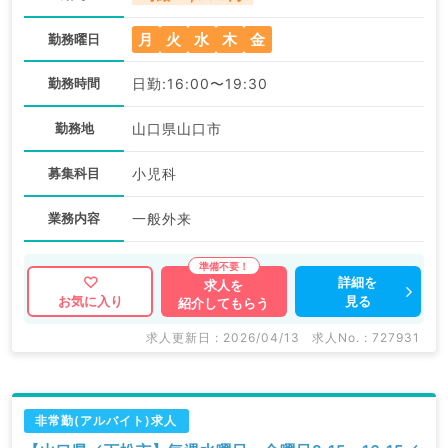
月
火
水
木
金
勤務曜日
勤務時間
日勤:16:00〜19:30
勤務地
山口県山口市
募集科目
小児科
業務内容
一般外来
詳細を
求人を
見る
お気に入り
紹介してもらう
求人更新日 : 2026/04/13
求人No. : 727931
非常勤(アルバイト)求人