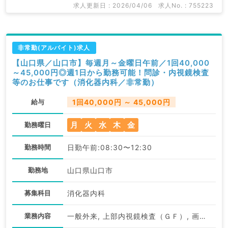
求人更新日 : 2026/04/06
求人No. : 755223
非常勤(アルバイト)求人
【山口県／山口市】毎週月～金曜日午前／1回40,000
～45,000円◎週1日から勤務可能！問診・内視鏡検査
等のお仕事です（消化器内科／非常勤）
給与
1回40,000円 ～ 45,000円
月
火
水
木
金
勤務曜日
勤務時間
日勤午前:08:30〜12:30
勤務地
山口県山口市
募集科目
消化器内科
業務内容
一般外来, 上部内視鏡検査（ＧＦ）, 画像診断（一次読影）, その他