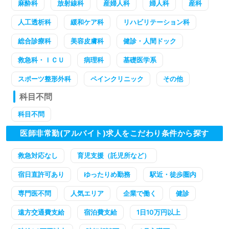
麻酔科
放射線科
産婦人科
婦人科
産科
人工透析科
緩和ケア科
リハビリテーション科
総合診療科
美容皮膚科
健診・人間ドック
救急科・ＩＣＵ
病理科
基礎医学系
スポーツ整形外科
ペインクリニック
その他
科目不問
科目不問
医師非常勤(アルバイト)求人をこだわり条件から探す
救急対応なし
育児支援（託児所など）
宿日直許可あり
ゆったりめ勤務
駅近・徒歩圏内
専門医不問
人気エリア
企業で働く
健診
遠方交通費支給
宿泊費支給
1日10万円以上