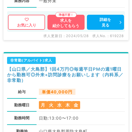
業務内容
一般外来
詳細を
求人を
見る
お気に入り
紹介してもらう
求人更新日 : 2024/05/28
求人No. : 619228
非常勤(アルバイト)求人
【山口県／大島郡】1回4万円◎毎週平日PMの週1曜日
から勤務可◎外来+訪問診療をお願いします（内科系／
非常勤）
給与
単価40,000円
月
火
水
木
金
勤務曜日
勤務時間
日勤:13:00〜17:00
勤務地
山口県大島郡周防大島町