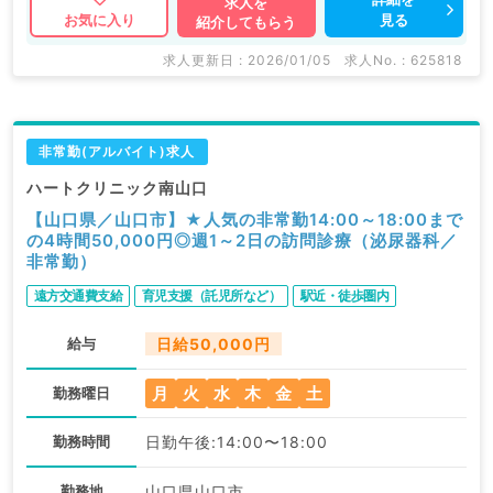
求人を
見る
お気に入り
紹介してもらう
求人更新日 : 2026/01/05
求人No. : 625818
非常勤(アルバイト)求人
ハートクリニック南山口
【山口県／山口市】★人気の非常勤14:00～18:00まで
の4時間50,000円◎週1～2日の訪問診療（泌尿器科／
非常勤）
遠方交通費支給
育児支援（託児所など）
駅近・徒歩圏内
給与
日給50,000円
月
火
水
木
金
土
勤務曜日
勤務時間
日勤午後:14:00〜18:00
勤務地
山口県山口市