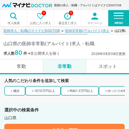
医師の求人・転職・アルバイトはマイナビDOCTOR
0
0
MENU
お気に入り求人
最近見た求人
マイページ
求人検索
医師求人・転職のマイナビDOCTOR
医師非常勤(アルバイト)求人
山口県の
山口県の医師非常勤(アルバイト)求人・転職
80
求人数
件
※非公開求人を除く
2026年08月08日更新
常勤
非常勤
スポット
人気のこだわり条件を追加して検索
＋
健診
＋
1日10万円以上
＋
時給1.3万円以上
＋
ゆったりめ勤
選択中の検索条件
山口県