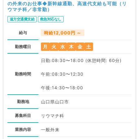
の外来のお仕事◆新幹線通勤、高速代支給も可能（リ
ウマチ科／非常勤）
遠方交通費支給
救急対応なし
給与
時給12,000円 ～
月
火
水
木
金
土
勤務曜日
日勤:08:30〜18:00 (休憩時間: 60分)
勤務時間
午前:08:30〜12:30
午後:14:30〜18:00
勤務地
山口県山口市
募集科目
リウマチ科
業務内容
一般外来