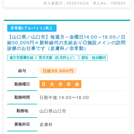
求人更新日 : 2025/10/24
求人No. : 760924
非常勤(アルバイト)求人
【山口県／山口市】毎週月～金曜日14:00～18:00／日
給50,000円☆新幹線代の支給あり◎施設メインの訪問
診療のお仕事です（皮膚科／非常勤）
遠方交通費支給
育児支援（託児所など）
駅近・徒歩圏内
給与
日給50,000円
月
火
水
木
金
勤務曜日
勤務時間
日勤午後:14:00〜18:00
勤務地
山口県山口市
募集科目
皮膚科