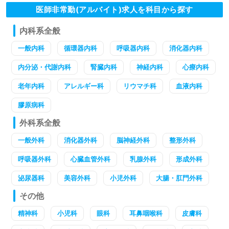
医師非常勤(アルバイト)求人を科目から探す
内科系全般
一般内科
循環器内科
呼吸器内科
消化器内科
内分泌・代謝内科
腎臓内科
神経内科
心療内科
老年内科
アレルギー科
リウマチ科
血液内科
膠原病科
外科系全般
一般外科
消化器外科
脳神経外科
整形外科
呼吸器外科
心臓血管外科
乳腺外科
形成外科
泌尿器科
美容外科
小児外科
大腸・肛門外科
その他
精神科
小児科
眼科
耳鼻咽喉科
皮膚科