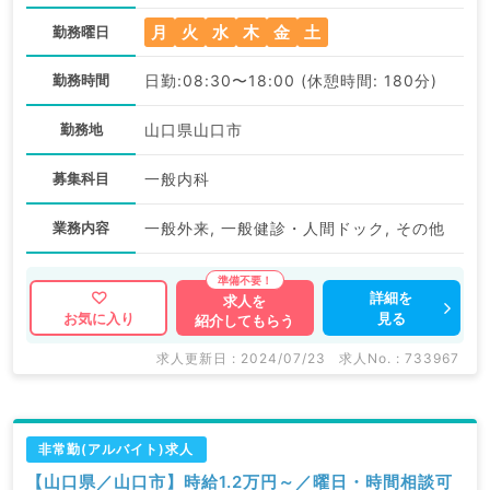
月
火
水
木
金
土
勤務曜日
勤務時間
日勤:08:30〜18:00 (休憩時間: 180分)
勤務地
山口県山口市
募集科目
一般内科
業務内容
一般外来, 一般健診・人間ドック, その他
詳細を
求人を
見る
お気に入り
紹介してもらう
求人更新日 : 2024/07/23
求人No. : 733967
非常勤(アルバイト)求人
【山口県／山口市】時給1.2万円～／曜日・時間相談可