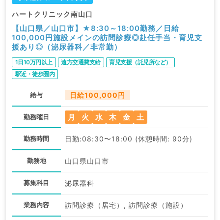
ハートクリニック南山口
【山口県／山口市】★8:30～18:00勤務／日給
100,000円施設メインの訪問診療◎赴任手当・育児支
援あり◎（泌尿器科／非常勤）
1日10万円以上
遠方交通費支給
育児支援（託児所など）
駅近・徒歩圏内
給与
日給100,000円
月
火
水
木
金
土
勤務曜日
勤務時間
日勤:08:30〜18:00 (休憩時間: 90分)
勤務地
山口県山口市
募集科目
泌尿器科
業務内容
訪問診療（居宅）, 訪問診療（施設）