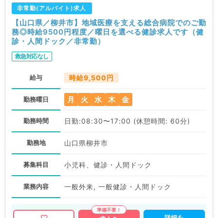
非常勤(アルバイト)求人
【山口県／柳井市】地域医療を支える総合病院でのご勤
務◎時給9500円程度／曜日を選べる健診求人です（健
診・人間ドック／非常勤）
救急対応なし
給与
時給9,500円
月
火
水
木
金
勤務曜日
勤務時間
日勤:08:30〜17:00 (休憩時間: 60分)
勤務地
山口県柳井市
募集科目
小児科、健診・人間ドック
業務内容
一般外来, 一般健診・人間ドック
詳細を