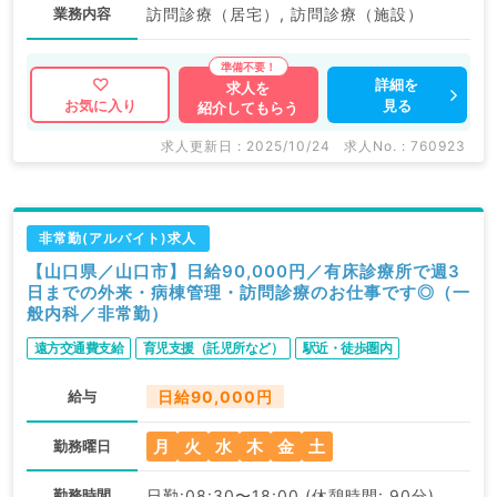
業務内容
訪問診療（居宅）, 訪問診療（施設）
詳細を
求人を
見る
お気に入り
紹介してもらう
求人更新日 : 2025/10/24
求人No. : 760923
非常勤(アルバイト)求人
【山口県／山口市】日給90,000円／有床診療所で週3
日までの外来・病棟管理・訪問診療のお仕事です◎（一
般内科／非常勤）
遠方交通費支給
育児支援（託児所など）
駅近・徒歩圏内
給与
日給90,000円
月
火
水
木
金
土
勤務曜日
勤務時間
日勤:08:30〜18:00 (休憩時間: 90分)