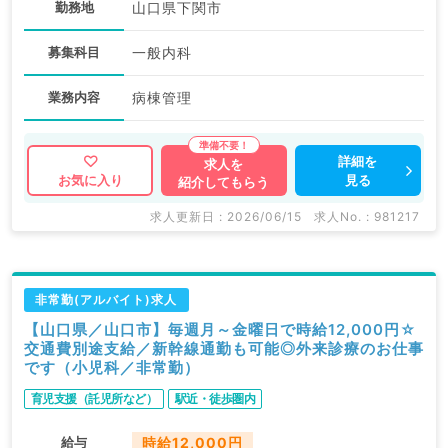
勤務地
山口県下関市
募集科目
一般内科
業務内容
病棟管理
詳細を
求人を
見る
お気に入り
紹介してもらう
求人更新日 : 2026/06/15
求人No. : 981217
非常勤(アルバイト)求人
【山口県／山口市】毎週月～金曜日で時給12,000円☆
交通費別途支給／新幹線通勤も可能◎外来診療のお仕事
です（小児科／非常勤）
育児支援（託児所など）
駅近・徒歩圏内
給与
時給12,000円