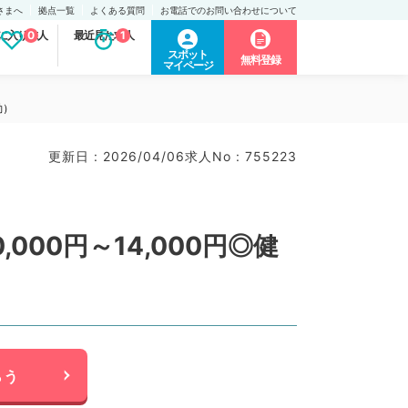
さまへ
拠点一覧
よくある質問
お電話でのお問い合わせについて
に入り求人
0
最近見た求人
1
スポット
無料登録
マイページ
勤）
更新日 : 2026/04/06
求人No : 755223
000円～14,000円◎健
らう