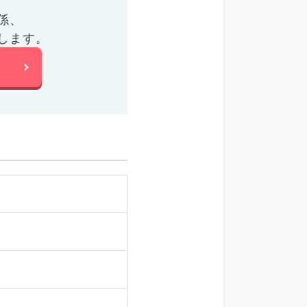
係、
します。