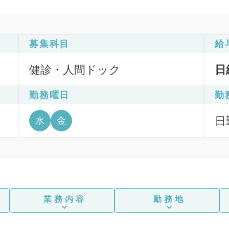
募集科目
給
健診・人間ドック
日
勤務曜日
勤
日勤
水
金
6
業務内容
勤務地