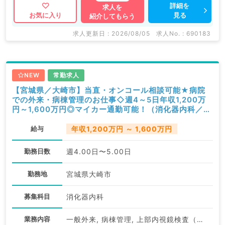
詳細を
求人を
見る
お気に入り
紹介してもらう
求人更新日 : 2026/08/05
求人No. : 690183
NEW
常勤求人
【宮城県／大崎市】当直・オンコール相談可能★病院
での外来・病棟管理のお仕事◇週4～5日年収1,200万
円～1,600万円◎マイカー通勤可能！（消化器内科／常
勤）
給与
年収1,200万円 ～ 1,600万円
勤務日数
週4.00日〜5.00日
勤務地
宮城県大崎市
募集科目
消化器内科
業務内容
一般外来, 病棟管理, 上部内視鏡検査（ＧＦ）, 下部内視鏡検査（ＣＦ）