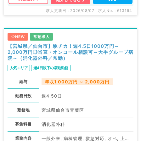
求人更新日 : 2026/08/07
求人No. : 613194
NEW
常勤求人
【宮城県／仙台市】駅チカ！週4.5日1000万円～
2,000万円◎当直・オンコール相談可～大手グループ病
院～（消化器外科／常勤）
人気エリア
週4日以下の常勤勤務
給与
年収1,000万円 ～ 2,000万円
勤務日数
週4.50日
勤務地
宮城県仙台市青葉区
募集科目
消化器外科
業務内容
一般外来, 病棟管理, 救急対応, オペ, 上部内視鏡検査（ＧＦ）, 下部内視鏡検査（ＣＦ）