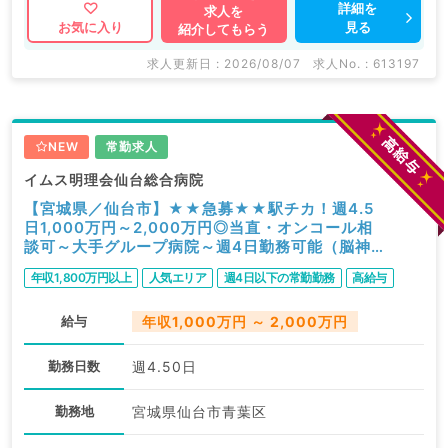
詳細を
求人を
見る
お気に入り
紹介してもらう
求人更新日 : 2026/08/07
求人No. : 613197
NEW
常勤求人
イムス明理会仙台総合病院
【宮城県／仙台市】★★急募★★駅チカ！週4.5
日1,000万円～2,000万円◎当直・オンコール相
談可～大手グループ病院～週4日勤務可能（脳神
経外科／常勤）
年収1,800万円以上
人気エリア
週4日以下の常勤勤務
高給与
給与
年収1,000万円 ～ 2,000万円
勤務日数
週4.50日
勤務地
宮城県仙台市青葉区