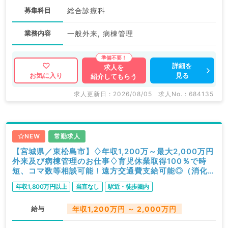
募集科目
総合診療科
業務内容
一般外来, 病棟管理
詳細を
求人を
見る
お気に入り
紹介してもらう
求人更新日 : 2026/08/05
求人No. : 684135
NEW
常勤求人
【宮城県／東松島市】♢年収1,200万～最大2,000万円
外来及び病棟管理のお仕事♢育児休業取得100％で時
短、コマ数等相談可能！遠方交通費支給可能◎（消化器
内科／常勤）
年収1,800万円以上
当直なし
駅近・徒歩圏内
給与
年収1,200万円 ～ 2,000万円