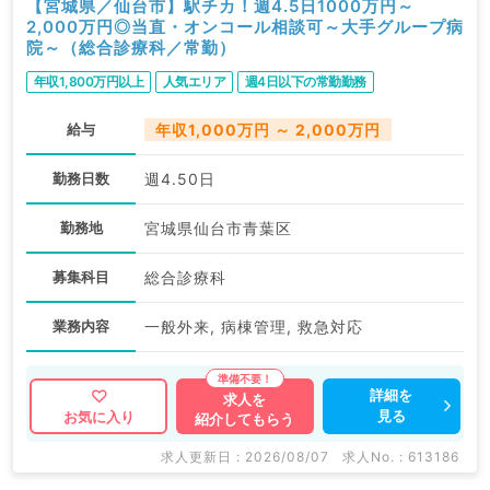
【宮城県／仙台市】駅チカ！週4.5日1000万円～
2,000万円◎当直・オンコール相談可～大手グループ病
院～（総合診療科／常勤）
年収1,800万円以上
人気エリア
週4日以下の常勤勤務
給与
年収1,000万円 ～ 2,000万円
勤務日数
週4.50日
勤務地
宮城県仙台市青葉区
募集科目
総合診療科
業務内容
一般外来, 病棟管理, 救急対応
詳細を
求人を
見る
お気に入り
紹介してもらう
求人更新日 : 2026/08/07
求人No. : 613186