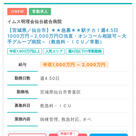
NEW
常勤求人
イムス明理会仙台総合病院
【宮城県／仙台市】★★急募★★駅チカ！週4.5日
1000万円～2,000万円◎当直・オンコール相談可～大
手グループ病院～（救急科・ＩＣＵ／常勤）
年収1,800万円以上
人気エリア
週4日以下の常勤勤務
給与
年収1,000万円 ～ 2,000万円
勤務日数
週4.50日
勤務地
宮城県仙台市青葉区
募集科目
救急科・ＩＣＵ
業務内容
病棟管理, 救急対応, オペ