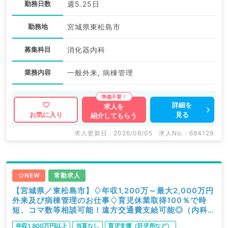
勤務日数
週5.25日
勤務地
宮城県東松島市
募集科目
消化器内科
業務内容
一般外来, 病棟管理
詳細を
求人を
見る
お気に入り
紹介してもらう
求人更新日 : 2026/08/05
求人No. : 684129
NEW
常勤求人
【宮城県／東松島市】♢年収1,200万～最大2,000万円
外来及び病棟管理のお仕事♢育児休業取得100％で時
短、コマ数等相談可能！遠方交通費支給可能◎（内科／
常勤）
年収1,800万円以上
当直なし
育児支援（託児所など）