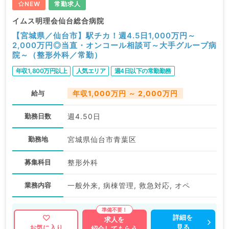
NEW
常勤求人
イムス明理会仙台総合病院
【宮城県／仙台市】駅チカ！週4.5日1,000万円～
2,000万円◎当直・オンコール相談可～大手グループ病
院～（整形外科／常勤）
年収1,800万円以上
人気エリア
週4日以下の常勤勤務
給与
年収1,000万円 ～ 2,000万円
勤務日数
週4.50日
勤務地
宮城県仙台市青葉区
募集科目
整形外科
業務内容
一般外来, 病棟管理, 救急対応, オペ
詳細を
求人を
見る
お気に入り
紹介してもらう