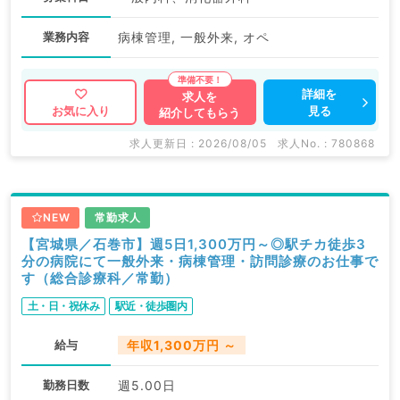
業務内容
病棟管理, 一般外来, オペ
詳細を
求人を
見る
お気に入り
紹介してもらう
求人更新日 : 2026/08/05
求人No. : 780868
NEW
常勤求人
【宮城県／石巻市】週5日1,300万円～◎駅チカ徒歩3
分の病院にて一般外来・病棟管理・訪問診療のお仕事で
す（総合診療科／常勤）
土・日・祝休み
駅近・徒歩圏内
給与
年収1,300万円 ～
勤務日数
週5.00日