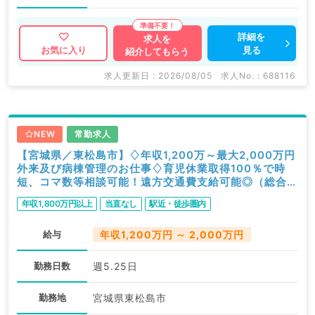
詳細を
求人を
見る
お気に入り
紹介してもらう
求人更新日 : 2026/08/05
求人No. : 688116
NEW
常勤求人
【宮城県／東松島市】♢年収1,200万～最大2,000万円
外来及び病棟管理のお仕事♢育児休業取得100％で時
短、コマ数等相談可能！遠方交通費支給可能◎（総合診
療科／常勤）
年収1,800万円以上
当直なし
駅近・徒歩圏内
給与
年収1,200万円 ～ 2,000万円
勤務日数
週5.25日
勤務地
宮城県東松島市