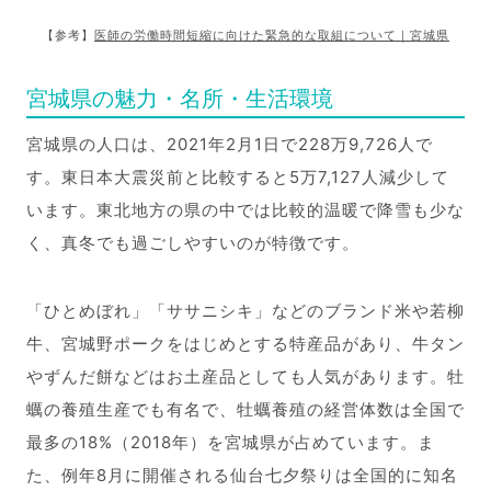
【参考】
医師の労働時間短縮に向けた緊急的な取組について｜宮城県
宮城県の魅力・名所・生活環境
宮城県の人口は、2021年2月1日で228万9,726人で
す。東日本大震災前と比較すると5万7,127人減少して
います。東北地方の県の中では比較的温暖で降雪も少な
く、真冬でも過ごしやすいのが特徴です。
「ひとめぼれ」「ササニシキ」などのブランド米や若柳
牛、宮城野ポークをはじめとする特産品があり、牛タン
やずんだ餅などはお土産品としても人気があります。牡
蠣の養殖生産でも有名で、牡蠣養殖の経営体数は全国で
最多の18%（2018年）を宮城県が占めています。ま
た、例年8月に開催される仙台七夕祭りは全国的に知名