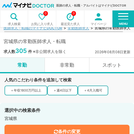
医師の求人・転職・アルバイトはマイナビDOCTOR
0
0
MENU
お気に入り求人
最近見た求人
マイページ
求人検索
医師求人・転職のマイナビDOCTOR
常勤医師求人
宮城県の常勤医師求人一
宮城県の常勤医師求人・転職
305
求人数
件
※非公開求人を除く
2026年08月08日更新
常勤
非常勤
スポット
人気のこだわり条件を追加して検索
＋
年収1800万円以上
＋
週4日以下
＋
4月入職可
選択中の検索条件
宮城県
条件の変更