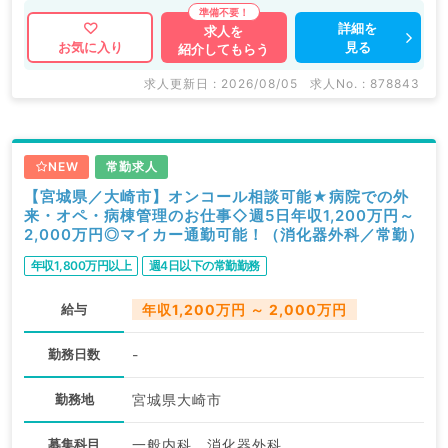
詳細を
求人を
見る
お気に入り
紹介してもらう
求人更新日 : 2026/08/05
求人No. : 878843
NEW
常勤求人
【宮城県／大崎市】オンコール相談可能★病院での外
来・オペ・病棟管理のお仕事◇週5日年収1,200万円～
2,000万円◎マイカー通勤可能！（消化器外科／常勤）
年収1,800万円以上
週4日以下の常勤勤務
給与
年収1,200万円 ～ 2,000万円
勤務日数
-
勤務地
宮城県大崎市
募集科目
一般内科、消化器外科