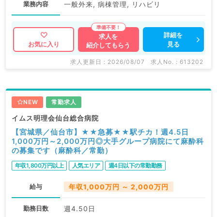
業務内容
一般外来, 病棟管理, リハビリ
詳細を
求人を
見る
お気に入り
紹介してもらう
求人更新日 : 2026/08/07
求人No. : 613202
NEW
常勤求人
イムス明理会仙台総合病院
【宮城県／仙台市】★★急募★★駅チカ！週4.5日
1,000万円～2,000万円◎大手グループ病院にて麻酔科
の募集です（麻酔科／常勤）
年収1,800万円以上
人気エリア
週4日以下の常勤勤務
給与
年収1,000万円 ～ 2,000万円
勤務日数
週4.50日