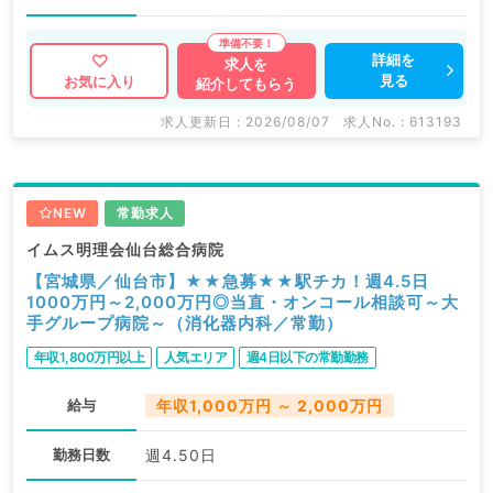
詳細を
求人を
見る
お気に入り
紹介してもらう
求人更新日 : 2026/08/07
求人No. : 613193
NEW
常勤求人
イムス明理会仙台総合病院
【宮城県／仙台市】★★急募★★駅チカ！週4.5日
1000万円～2,000万円◎当直・オンコール相談可～大
手グループ病院～（消化器内科／常勤）
年収1,800万円以上
人気エリア
週4日以下の常勤勤務
給与
年収1,000万円 ～ 2,000万円
勤務日数
週4.50日