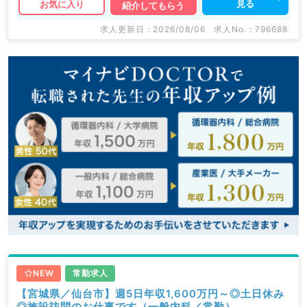
見る
お気に入り
紹介してもらう
求人更新日 : 2026/08/06
求人No. : 796688
NEW
常勤求人
【宮城県／仙台市】週5日年収1,600万円～◎土日休み
◎施設訪問のお仕事です（一般内科／常勤）