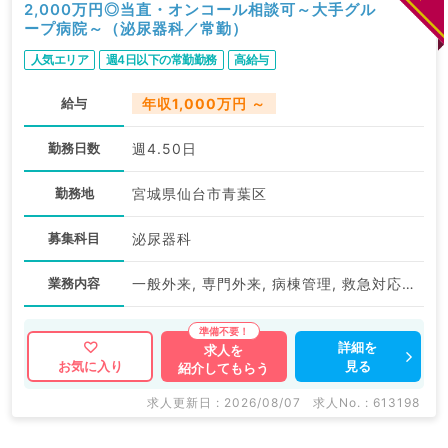
2,000万円◎当直・オンコール相談可～大手グル
ープ病院～（泌尿器科／常勤）
人気エリア
週4日以下の常勤勤務
高給与
給与
年収1,000万円 ～
勤務日数
週4.50日
勤務地
宮城県仙台市青葉区
募集科目
泌尿器科
業務内容
一般外来, 専門外来, 病棟管理, 救急対応, オペ
詳細を
求人を
見る
お気に入り
紹介してもらう
求人更新日 : 2026/08/07
求人No. : 613198