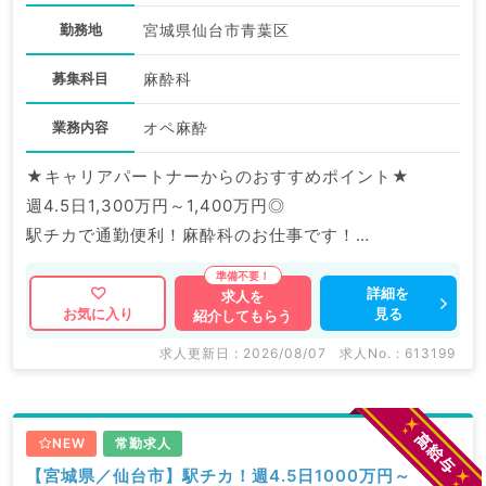
勤務地
宮城県仙台市青葉区
募集科目
麻酔科
業務内容
オペ麻酔
★キャリアパートナーからのおすすめポイント★
週4.5日1,300万円～1,400万円◎
駅チカで通勤便利！麻酔科のお仕事です！
マイナビDOCTORでは病院やクリニックなどの医療機
詳細を
求人を
見る
お気に入り
紹介してもらう
関求人はもちろんのこと、
掲載情報以外にも産業医等の企業系求人も多数扱ってい
求人更新日 : 2026/08/07
求人No. : 613199
ます。
求人内容の詳細等はお気軽にお問合せ下さい。
NEW
常勤求人
【宮城県／仙台市】駅チカ！週4.5日1000万円～