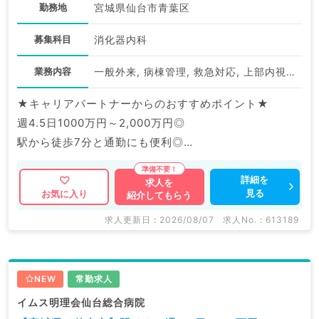
勤務地
宮城県仙台市青葉区
募集科目
消化器内科
業務内容
一般外来, 病棟管理, 救急対応, 上部内視鏡検査（ＧＦ）, 下部内視鏡検査（ＣＦ）
★キャリアパートナーからのおすすめポイント★
週4.5日1000万円～2,000万円◎
駅から徒歩7分と通勤にも便利◎
マイナビDOCTORでは病院やクリニックなどの医療機
詳細を
求人を
見る
お気に入り
紹介してもらう
関求人はもちろんのこと、
掲載情報以外にも産業医等の企業系求人も多数扱ってい
求人更新日 : 2026/08/07
求人No. : 613189
ます。
求人内容の詳細等はお気軽にお問合せ下さい。
NEW
常勤求人
イムス明理会仙台総合病院