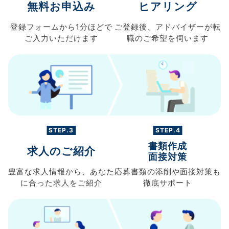
無料お申込み
ヒアリング
登録フォームから
1分ほどで
ご登録後、
アドバイザーが転
ご入力
いただけます
職の
ご希望を伺います
STEP.3
STEP.4
書類作成
求人のご紹介
面接対策
豊富な求人情報から、
あなた
応募書類の
添削や面接対策も
に合った求人を
ご紹介
徹底サポート