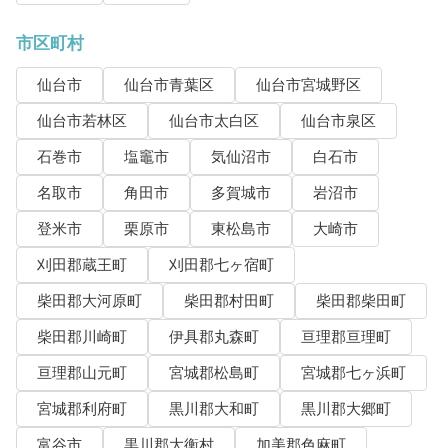
市区町村
仙台市
仙台市青葉区
仙台市宮城野区
仙台市若林区
仙台市太白区
仙台市泉区
石巻市
塩竈市
気仙沼市
白石市
名取市
角田市
多賀城市
岩沼市
登米市
栗原市
東松島市
大崎市
刈田郡蔵王町
刈田郡七ヶ宿町
柴田郡大河原町
柴田郡村田町
柴田郡柴田町
柴田郡川崎町
伊具郡丸森町
亘理郡亘理町
亘理郡山元町
宮城郡松島町
宮城郡七ヶ浜町
宮城郡利府町
黒川郡大和町
黒川郡大郷町
富谷市
黒川郡大衡村
加美郡色麻町