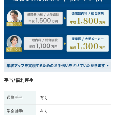
手当/福利厚生
有り
通勤手当
有り
学会補助