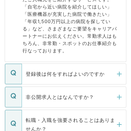
「自宅から近い病院を紹介してほしい」
「医療機器が充実した病院で働きたい」
「年収1,500万円以上の病院を探してい
る」など、さまざまなご要望をキャリアパ
ートナーにお伝えください。常勤求人はも
ちろん、非常勤・スポットのお仕事紹介も
行なっております。
登録後は何をすればよいのですか
ご登録いただきましたら、弊社担当者がご
登録内容を確認し、その後メールもしくは
非公開求人とはなんですか？
お電話にて次のステップのご案内をいたし
ます。通常、5営業日以内にはご連絡をせて
マイナビDOCTORで取り扱っている求人の
いただきますので、しばらくお待ちくださ
うち約3割は、Webサイトからご覧いただ
転職・入職を強要されることはありま
い。
けない「非公開求人」です。非公開求人は
せんか？