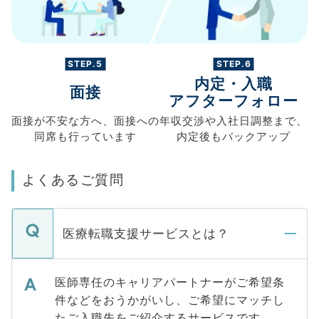
STEP.5
STEP.6
内定・入職
面接
アフターフォロー
面接が不安な方へ、
面接への
年収交渉や
入社日調整まで、
同席も
行っています
内定後もバックアップ
よくあるご質問
医療転職支援サービスとは？
医師専任のキャリアパートナーがご希望条
件などをおうかがいし、ご希望にマッチし
たご入職先をご紹介するサービスです。