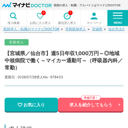
医師の求人・転職・アルバイトはマイナビDOCTOR
0
1
MENU
お気に入り求人
最近見た求人
マイページ
求人検索
医師求人・転職のマイナビDOCTOR
常勤医師求人
宮城県
仙台市太白
常勤求人
【宮城県／仙台市】週5日年収1,000万円～◎地域
中核病院で働く～マイカー通勤可～（呼吸器内科／
常勤）
更新日 : 2026/07/28
求人No : 678433
お気に入り
求人を紹介してもらう