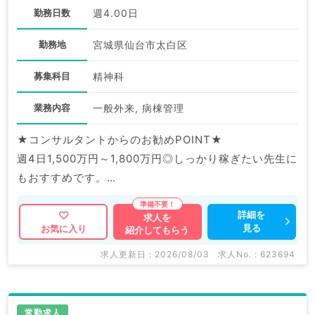
勤務日数
週4.00日
勤務地
宮城県仙台市太白区
募集科目
精神科
業務内容
一般外来, 病棟管理
★コンサルタントからのお勧めPOINT★
週4日1,500万円～1,800万円◎しっかり稼ぎたい先生に
もおすすめです。
マイカー通勤可！通勤も便利です♪
詳細を
求人を
見る
お気に入り
紹介してもらう
マイナビDOCTORでは病院やクリニックなどの医療機
関求人はもちろんのこと、
求人更新日 : 2026/08/03
求人No. : 623694
掲載情報以外にも産業医等の企業系求人も多数扱ってい
ます。
求人内容の詳細等はお気軽にお問合せ下さい。
常勤求人