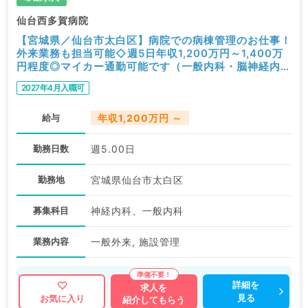
仙台西多賀病院
【宮城県／仙台市太白区】病院での病棟管理のお仕事！
外来業務も担当可能◇週5日年収1,200万円～1,400万
円程度◎マイカー通勤可能です（一般内科・脳神経内科
／常勤）
2027年4月入職可
給与
年収1,200万円 ～
勤務日数
週5.00日
勤務地
宮城県仙台市太白区
募集科目
神経内科、一般内科
業務内容
一般外来, 施設管理
詳細を
求人を
見る
お気に入り
紹介してもらう