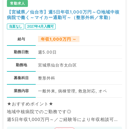
常勤求人
【宮城県／仙台市】週5日年収1,000万円～◎地域中核
病院で働く～マイカー通勤可～（整形外科／常勤）
当直なし
2027年4月入職可
給与
年収1,000万円 ～
勤務日数
週5.00日
勤務地
宮城県仙台市太白区
募集科目
整形外科
業務内容
一般外来, 病棟管理, 救急対応, オペ
★おすすめポイント★
地域中核病院でのご勤務です◎
週5日年収1,000万円～／ご経験等により年収相談可能
です。