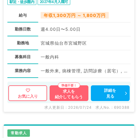
駅近・徒歩圏内
2027年4月入職可
給与
年収1,300万円 ～ 1,800万円
勤務日数
週4.00日〜5.00日
勤務地
宮城県仙台市宮城野区
募集科目
一般内科
業務内容
一般外来, 病棟管理, 訪問診療（居宅）, 訪問診療（施設）
詳細を
求人を
見る
お気に入り
紹介してもらう
求人更新日 : 2026/07/24
求人No. : 690388
常勤求人