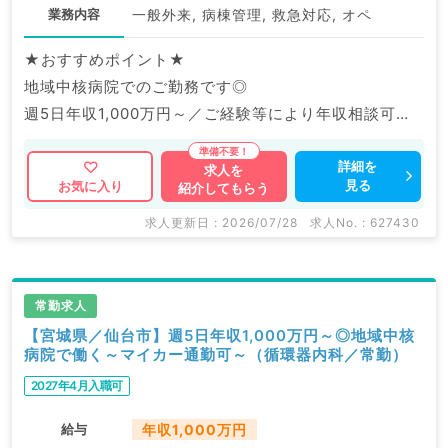
業務内容
一般外来, 病棟管理, 救急対応, オペ
★おすすめポイント★
地域中核病院でのご勤務です◎
週5日年収1,000万円～／ご経験等により年収相談可能
です。
詳細を
求人を
見る
お気に入り
紹介してもらう
マイナビDOCTORでは病院やクリニックなどの医療機
関求人はもちろんのこと、
求人更新日 : 2026/07/28
求人No. : 627430
掲載情報以外にも産業医等の企業系求人も多数扱ってい
ます。
求人内容の詳細等はお気軽にお問合せ下さい。
常勤求人
【宮城県／仙台市】週5日年収1,000万円～◎地域中核
病院で働く～マイカー通勤可～（循環器内科／常勤）
2027年4月入職可
給与
年収1,000万円