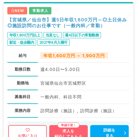
NEW
常勤求人
【宮城県／仙台市】週5日年収1,600万円～◎土日休み
◎施設訪問のお仕事です（一般内科／常勤）
年収1,800万円以上
当直なし
週4日以下の常勤勤務
駅近・徒歩圏内
2027年4月入職可
給与
年収1,600万円 ～ 1,900万円
勤務日数
週4.00日〜5.00日
勤務地
宮城県仙台市宮城野区
募集科目
一般内科、科目不問
業務内容
訪問診療（施設）, 訪問診療（施設）
詳細を
求人を
見る
お気に入り
紹介してもらう