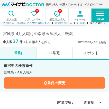
医師の求人・転職・アルバイトはマイナビDOCTOR
0
0
MENU
お気に入り求人
最近見た求人
マイページ
求人検索
医師求人・転職のマイナビDOCTOR
常勤医師求人
宮城県
4月入職可の
宮城県 4月入職可の常勤医師求人・転職
37
求人数
件
※非公開求人を除く
2026年08月10日更新
常勤
非常勤
スポット
選択中の検索条件
宮城県・4月入職可
条件の変更
並び順：
新着順