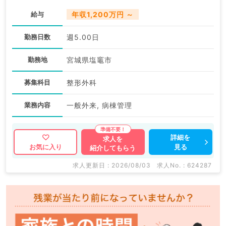
給与
年収1,200万円 ～
勤務日数
週5.00日
勤務地
宮城県塩竈市
募集科目
整形外科
業務内容
一般外来, 病棟管理
詳細を
求人を
見る
お気に入り
紹介してもらう
求人更新日 : 2026/08/03
求人No. : 624287