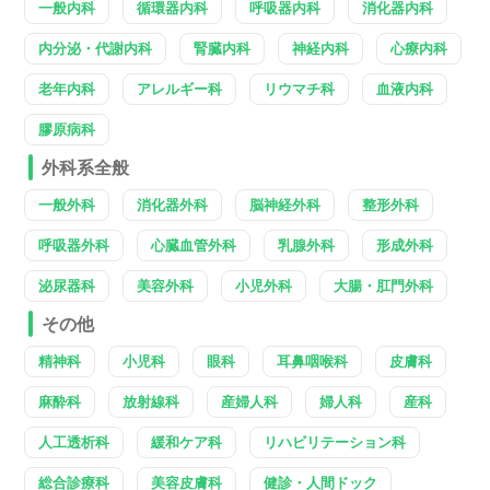
一般内科
循環器内科
呼吸器内科
消化器内科
内分泌・代謝内科
腎臓内科
神経内科
心療内科
老年内科
アレルギー科
リウマチ科
血液内科
膠原病科
外科系全般
一般外科
消化器外科
脳神経外科
整形外科
呼吸器外科
心臓血管外科
乳腺外科
形成外科
泌尿器科
美容外科
小児外科
大腸・肛門外科
その他
精神科
小児科
眼科
耳鼻咽喉科
皮膚科
麻酔科
放射線科
産婦人科
婦人科
産科
人工透析科
緩和ケア科
リハビリテーション科
総合診療科
美容皮膚科
健診・人間ドック