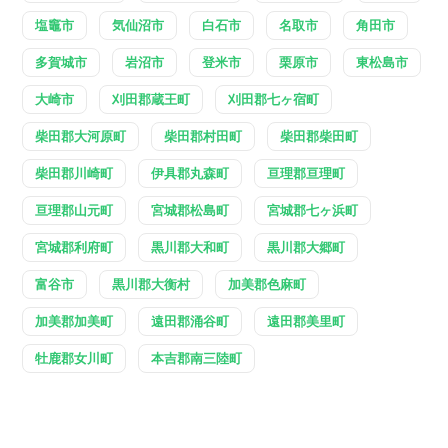
塩竈市
気仙沼市
白石市
名取市
角田市
多賀城市
岩沼市
登米市
栗原市
東松島市
大崎市
刈田郡蔵王町
刈田郡七ヶ宿町
柴田郡大河原町
柴田郡村田町
柴田郡柴田町
柴田郡川崎町
伊具郡丸森町
亘理郡亘理町
亘理郡山元町
宮城郡松島町
宮城郡七ヶ浜町
宮城郡利府町
黒川郡大和町
黒川郡大郷町
富谷市
黒川郡大衡村
加美郡色麻町
加美郡加美町
遠田郡涌谷町
遠田郡美里町
牡鹿郡女川町
本吉郡南三陸町