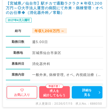
【宮城県／仙台市】駅チカで通勤ラクラク★年収1,200
万円～◎大手法人運営の病院にて外来・病棟管理・オペ
のお仕事◆（消化器外科／常勤）
2027年4月入職可
給与
年収1,200万円 ～
勤務日数
週5.00日
勤務地
宮城県仙台市泉区
募集科目
消化器外科
業務内容
一般外来, 病棟管理, オペ, 内視鏡治療（ESD・ERCP等）
詳細を
求人を
見る
お気に入り
紹介してもらう
求人更新日 : 2026/07/15
求人No. : 686050