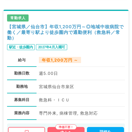
常勤求人
【宮城県／仙台市】年収1,200万円～◎地域中核病院で
働く／最寄り駅より徒歩圏内で通勤便利（救急科／常
勤）
駅近・徒歩圏内
2027年4月入職可
給与
年収1,200万円 ～
勤務日数
週5.00日
勤務地
宮城県仙台市泉区
募集科目
救急科・ＩＣＵ
業務内容
専門外来, 病棟管理, 救急対応
詳細を