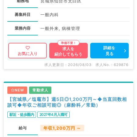
勤務地
宮城県仙台市太白区
募集科目
一般内科
業務内容
一般外来, 病棟管理
詳細を
求人を
見る
お気に入り
紹介してもらう
求人更新日 : 2026/08/03
求人No. : 629876
NEW
常勤求人
【宮城県／塩竈市】週5日◎1,200万円～◆当直回数相
談可◆年収ご相談可能◎（麻酔科／常勤）
駅近・徒歩圏内
2027年4月入職可
給与
年収1,200万円 ～