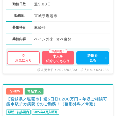
勤務日数
週5.00日
勤務地
宮城県塩竈市
募集科目
麻酔科
業務内容
ペイン外来, オペ麻酔
詳細を
求人を
見る
お気に入り
紹介してもらう
求人更新日 : 2026/08/03
求人No. : 624288
NEW
常勤求人
【宮城県／塩竈市】週5日◎1,200万円～年収ご相談可
能◆駅チカ病院でのご勤務！（整形外科／常勤）
駅近・徒歩圏内
2027年4月入職可