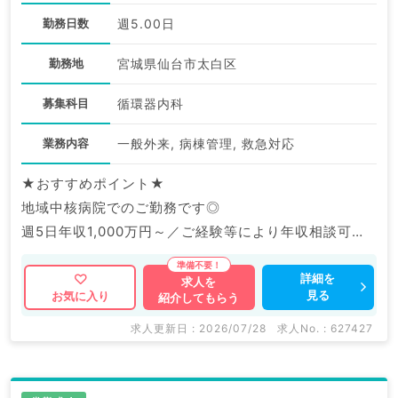
勤務日数
週5.00日
勤務地
宮城県仙台市太白区
募集科目
循環器内科
業務内容
一般外来, 病棟管理, 救急対応
★おすすめポイント★
地域中核病院でのご勤務です◎
週5日年収1,000万円～／ご経験等により年収相談可能
です。
詳細を
求人を
見る
お気に入り
紹介してもらう
マイナビDOCTORでは病院やクリニックなどの医療機
関求人はもちろんのこと、
求人更新日 : 2026/07/28
求人No. : 627427
掲載情報以外にも産業医等の企業系求人も多数扱ってい
ます。