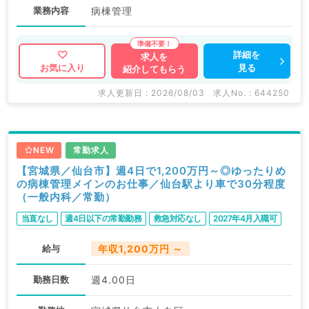
業務内容
病棟管理
詳細を
求人を
見る
お気に入り
紹介してもらう
求人更新日 : 2026/08/03
求人No. : 644250
NEW
常勤求人
【宮城県／仙台市】週4日で1,200万円～◎ゆったりめ
の病棟管理メインのお仕事／仙台駅より車で30分程度
（一般内科／常勤）
当直なし
週4日以下の常勤勤務
救急対応なし
2027年4月入職可
給与
年収1,200万円 ～
勤務日数
週4.00日