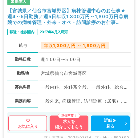
求人内容の詳細等はお気軽にお問合せ下さい。
常勤求人
【宮城県／仙台市宮城野区】病棟管理中心のお仕事★
週4～5日勤務／週5日年収1,300万円～1,800万円◎病
院での病棟管理・外来・オペ・訪問診療のお仕事
◆（一般外科／常勤）
駅近・徒歩圏内
2027年4月入職可
給与
年収1,300万円 ～ 1,800万円
勤務日数
週4.00日〜5.00日
勤務地
宮城県仙台市宮城野区
募集科目
一般内科、外科系全般、一般外科、総合診療科
業務内容
一般外来, 病棟管理, 訪問診療（居宅）, 訪問診療（施設）, オペ
詳細を
求人を
見る
お気に入り
紹介してもらう
求人更新日 : 2026/07/24
求人No. : 690390