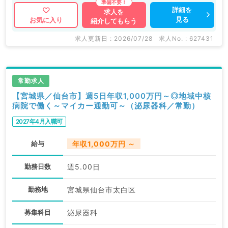
詳細を
求人を
見る
お気に入り
紹介してもらう
マイナビDOCTORでは病院やクリニックなどの医療機
関求人はもちろんのこと、
求人更新日 : 2026/07/28
求人No. : 627431
掲載情報以外にも産業医等の企業系求人も多数扱ってい
ます。
求人内容の詳細等はお気軽にお問合せ下さい。
常勤求人
【宮城県／仙台市】週5日年収1,000万円～◎地域中核
病院で働く～マイカー通勤可～（泌尿器科／常勤）
2027年4月入職可
給与
年収1,000万円 ～
勤務日数
週5.00日
勤務地
宮城県仙台市太白区
募集科目
泌尿器科