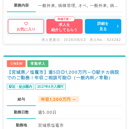
業務内容
一般外来, 病棟管理, オペ, 一般外来, 病棟管理
詳細を
求人を
見る
お気に入り
紹介してもらう
求人更新日 : 2026/08/03
求人No. : 624282
NEW
常勤求人
【宮城県／塩竈市】週5日◎1,200万円～◎駅チカ病院
でのご勤務！年収ご相談可能◎（一般内科／常勤）
駅近・徒歩圏内
2027年4月入職可
給与
年収1,200万円 ～
勤務日数
週5.00日
勤務地
宮城県塩竈市