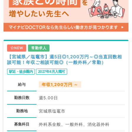
NEW
常勤求人
【宮城県／塩竈市】週5日◎1,200万円～◎当直回数相
談可能！年収ご相談可能◎（一般外科／常勤）
駅近・徒歩圏内
2027年4月入職可
給与
年収1,200万円 ～
勤務日数
週5.00日
勤務地
宮城県塩竈市
募集科目
外科系全般、一般外科、消化器外科