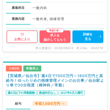
募集科目
一般内科
業務内容
一般外来, 病棟管理
詳細を
求人を
見る
お気に入り
紹介してもらう
求人更新日 : 2026/08/03
求人No. : 624279
NEW
常勤求人
【宮城県／仙台市】週4日で1500万円～1800万円と高
給与！ゆったりめの病棟管理メインのお仕事／仙台駅よ
り車で30分程度（精神科／常勤）
週4日以下の常勤勤務
救急対応なし
2027年4月入職可
給与
年収1,500万円 ～