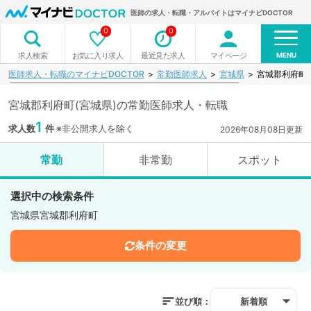
医師の求人・転職・アルバイトはマイナビDOCTOR
0
0
MENU
お気に入り求人
最近見た求人
マイページ
求人検索
医師求人・転職のマイナビDOCTOR
常勤医師求人
宮城県
宮城郡利府町
宮城郡利府町(宮城県)の常勤医師求人・転職
1
求人数
件
※非公開求人を除く
2026年08月08日更新
常勤
非常勤
スポット
選択中の検索条件
宮城県宮城郡利府町
条件の変更
並び順：
新着順