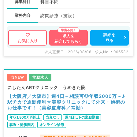
募集科目
科目不問
業務内容
訪問診療（施設）
詳細を
求人を
見る
お気に入り
紹介してもらう
求人更新日 : 2026/08/06
求人No. : 966532
NEW
常勤求人
にしたんARTクリニック うめきた院
【大阪府／大阪市】週4日～相談可◎年収2000万～♪
駅チカで通勤便利☆美容クリニックにて外来・施術の
お仕事です！（美容皮膚科／常勤）
年収1,800万円以上
当直なし
週4日以下の常勤勤務
駅近・徒歩圏内
オンライン診療