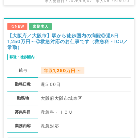
求人更新日 : 2026/08/07
求人No. : 615020
NEW
常勤求人
【大阪府／大阪市】駅から徒歩圏内の病院◎週5日
1,250万円～◎救急対応のお仕事です（救急科・ICU／
常勤）
駅近・徒歩圏内
給与
年収1,250万円 ～
勤務日数
週5.00日
勤務地
大阪府大阪市城東区
募集科目
救急科・ＩＣＵ
業務内容
救急対応