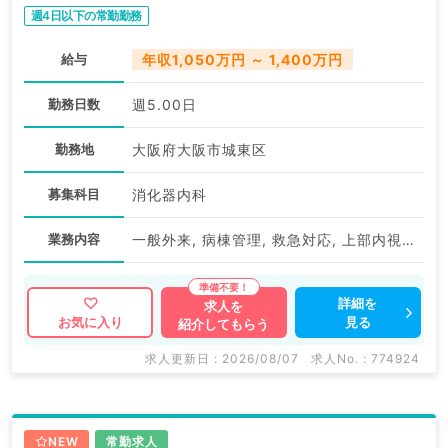
勤）
週4日以下の常勤勤務
給与
年収1,050万円 ～ 1,400万円
勤務日数
週5.00日
勤務地
大阪府大阪市城東区
募集科目
消化器内科
業務内容
一般外来, 病棟管理, 救急対応, 上部内視鏡検査（ＧＦ）, 下部内視鏡検査（ＣＦ）
詳細を
求人を
見る
お気に入り
紹介してもらう
求人更新日 : 2026/08/07
求人No. : 774924
NEW
常勤求人