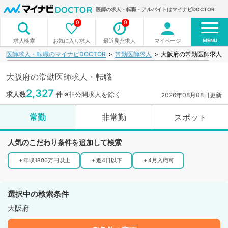
医師の求人・転職・アルバイトはマイナビDOCTOR
0
0
MENU
お気に入り求人
最近見た求人
マイページ
求人検索
医師求人・転職のマイナビDOCTOR
常勤医師求人
大阪府の常勤医師求人一
大阪府の常勤医師求人・転職
2,327
求人数
件
※非公開求人を除く
2026年08月08日更新
常勤
非常勤
スポット
人気のこだわり条件を追加して検索
＋
年収1800万円以上
＋
週4日以下
＋
4月入職可
選択中の検索条件
大阪府