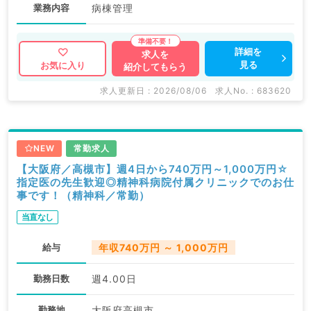
業務内容
病棟管理
詳細を
求人を
見る
お気に入り
紹介してもらう
求人更新日 : 2026/08/06
求人No. : 683620
NEW
常勤求人
【大阪府／高槻市】週4日から740万円～1,000万円☆
指定医の先生歓迎◎精神科病院付属クリニックでのお仕
事です！（精神科／常勤）
当直なし
給与
年収740万円 ～ 1,000万円
勤務日数
週4.00日
勤務地
大阪府高槻市