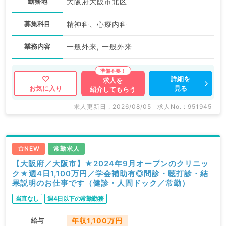
勤務地
大阪府大阪市北区
募集科目
精神科、心療内科
業務内容
一般外来, 一般外来
詳細を
求人を
見る
お気に入り
紹介してもらう
求人更新日 : 2026/08/05
求人No. : 951945
NEW
常勤求人
【大阪府／大阪市】★2024年9月オープンのクリニッ
ク★週4日1,100万円／学会補助有◎問診・聴打診・結
果説明のお仕事です（健診・人間ドック／常勤）
当直なし
週4日以下の常勤勤務
給与
年収1,100万円