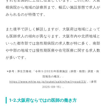
ずれも全国的に上位に位置しています。このため、大規
模病院から地域の診療所まで、幅広い施設形態で求人が
みられるのが特徴です。
また後半で詳しく解説しますが、大阪府は地域によって
も医師求人の傾向が異なります。大阪市内や北摂地域と
いった都市部では急性期病院の求人数が特に多く、南部
や中部の地域では慢性期医療や在宅医療に関する求人数
が多いです。
※参考：厚生労働省.「令和５(2023)年医療施設（静態・動態）調査・病
院報告の概況」.
https://www.mhlw.go.jp/toukei/saikin/hw/iryosd/23/
,（参照
2025-09-15）.
1-2.大阪府ならではの医師の働き方