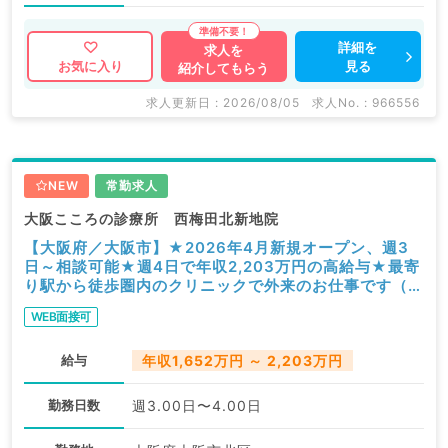
詳細を
求人を
見る
お気に入り
紹介してもらう
求人更新日 : 2026/08/05
求人No. : 966556
NEW
常勤求人
大阪こころの診療所 西梅田北新地院
【大阪府／大阪市】★2026年4月新規オープン、週3
日～相談可能★週4日で年収2,203万円の高給与★最寄
り駅から徒歩圏内のクリニックで外来のお仕事です（心
療内科・精神科／常勤）
WEB面接可
給与
年収1,652万円 ～ 2,203万円
勤務日数
週3.00日〜4.00日