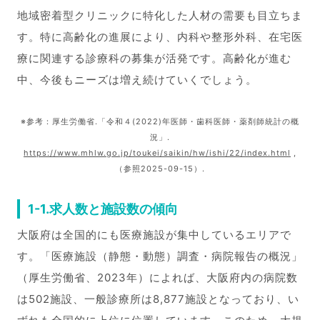
地域密着型クリニックに特化した人材の需要も目立ちま
す。特に高齢化の進展により、内科や整形外科、在宅医
療に関連する診療科の募集が活発です。高齢化が進む
中、今後もニーズは増え続けていくでしょう。
※参考：厚生労働省.「令和４(2022)年医師・歯科医師・薬剤師統計の概
況」.
https://www.mhlw.go.jp/toukei/saikin/hw/ishi/22/index.html
,
（参照2025-09-15）.
1-1.求人数と施設数の傾向
大阪府は全国的にも医療施設が集中しているエリアで
す。「医療施設（静態・動態）調査・病院報告の概況」
（厚生労働省、2023年）によれば、大阪府内の病院数
は502施設、一般診療所は8,877施設となっており、い