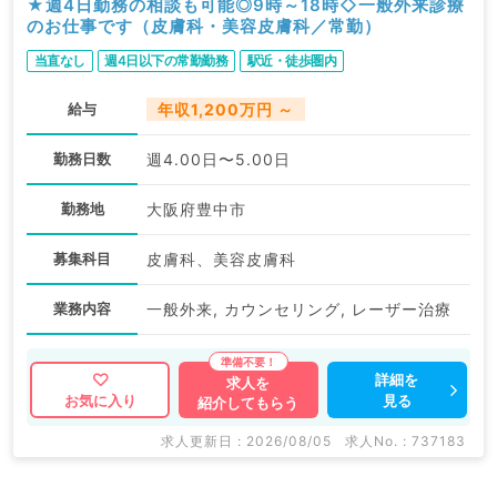
★週4日勤務の相談も可能◎9時～18時◇一般外来診療
のお仕事です（皮膚科・美容皮膚科／常勤）
当直なし
週4日以下の常勤勤務
駅近・徒歩圏内
給与
年収1,200万円 ～
勤務日数
週4.00日〜5.00日
勤務地
大阪府豊中市
募集科目
皮膚科、美容皮膚科
業務内容
一般外来, カウンセリング, レーザー治療
詳細を
求人を
見る
お気に入り
紹介してもらう
求人更新日 : 2026/08/05
求人No. : 737183