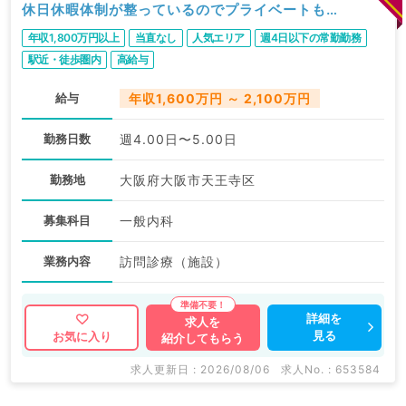
休日休暇体制が整っているのでプライベートも充
実◎（一般内科／常勤）
年収1,800万円以上
当直なし
人気エリア
週4日以下の常勤勤務
駅近・徒歩圏内
高給与
給与
年収1,600万円 ～ 2,100万円
勤務日数
週4.00日〜5.00日
勤務地
大阪府大阪市天王寺区
募集科目
一般内科
業務内容
訪問診療（施設）
詳細を
求人を
見る
お気に入り
紹介してもらう
求人更新日 : 2026/08/06
求人No. : 653584