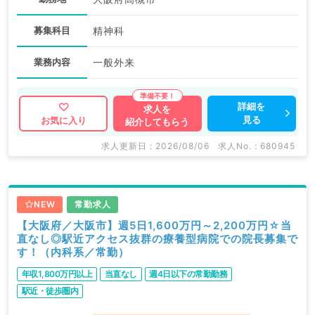
募集科目
精神科
業務内容
一般外来
詳細を
求人を
見る
お気に入り
紹介してもらう
求人更新日 : 2026/08/06
求人No. : 680945
NEW
常勤求人
【大阪府／大阪市】週5日1,600万円～2,200万円☆当
直なし◎駅近アクセス抜群の療養型病院での院長募集で
す！（内科系／常勤）
年収1,800万円以上
当直なし
週4日以下の常勤勤務
駅近・徒歩圏内