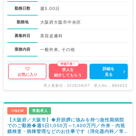
勤務日数
週5.00日
勤務地
大阪府大阪市中央区
募集科目
美容皮膚科
業務内容
一般外来, その他
詳細を
求人を
見る
お気に入り
紹介してもらう
求人更新日 : 2026/08/07
求人No. : 884933
NEW
常勤求人
【大阪府／大阪市】◆肝胆膵に強みを持つ急性期病院
でのご勤務◆週5日1,050万～1,400万円／外来・内視
鏡検査・病棟管理などのお仕事です（消化器内科／常