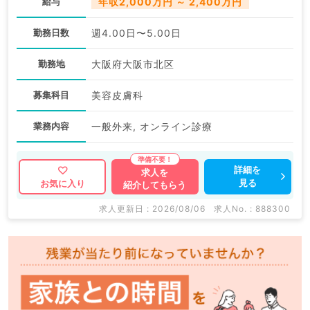
給与
年収2,000万円 ～ 2,400万円
勤務日数
週4.00日〜5.00日
勤務地
大阪府大阪市北区
募集科目
美容皮膚科
業務内容
一般外来, オンライン診療
詳細を
求人を
見る
お気に入り
紹介してもらう
求人更新日 : 2026/08/06
求人No. : 888300