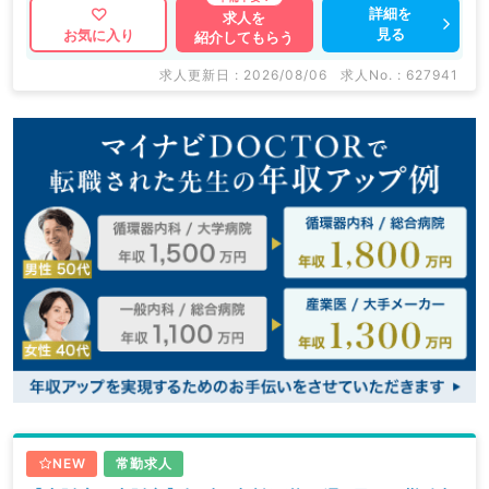
詳細を
求人を
見る
お気に入り
紹介してもらう
求人更新日 : 2026/08/06
求人No. : 627941
NEW
常勤求人