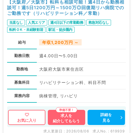
【大阪府／大阪市】転科も相談可能！週4日から勤務相
談可！週5日1200万円～1500万◎回復期リハ病院での
ご勤務です（リハビリテーション科／常勤）
当直なし
人気エリア
週4日以下の常勤勤務
救急対応なし
転科ＯＫ・未経験歓迎
駅近・徒歩圏内
給与
年収1,200万円 ～
勤務日数
週4.00日〜5.00日
勤務地
大阪府大阪市東住吉区
募集科目
リハビリテーション科、科目不問
業務内容
病棟管理, リハビリ
詳細を
求人を
見る
お気に入り
紹介してもらう
求人更新日 : 2026/08/06
求人No. : 619939